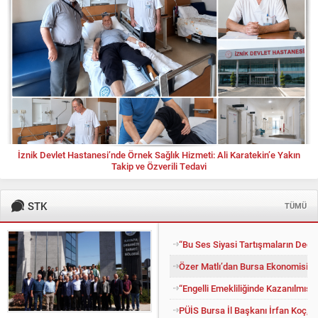
İznik Devlet Hastanesi’nde Örnek Sağlık Hizmeti: Ali Karatekin’e Yakın
Takip ve Özverili Tedavi
STK
TÜMÜ
“Bu Ses Siyasi Tartışmaların Değil
Özer Matlı’dan Bursa Ekonomisini
“Engelli Emekliliğinde Kazanılmış H
PÜİS Bursa İl Başkanı İrfan Koç, 