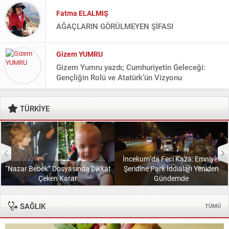
Fatma ELALMIŞ
AĞAÇLARIN GÖRÜLMEYEN ŞİFASI
Gizem YUMRU
Gizem Yumru yazdı; Cumhuriyetin Geleceği:
Gençliğin Rolü ve Atatürk’ün Vizyonu
Gülcan TEPE
TÜRKİYE
SENLE SEVDA
Hasan KARABULUT
İncekum’da Feci Kaza: Emniyet
Hasan Karabulut yazdı; Kırk yıl sonra elde kalan
“Nazar Bebek” Dosyasında Dikkat
Şeridine Park İddiaları Yeniden
Çeken Karar
Gündemde
Hayrettin BULUT
Kuruluş Ruhundan Geleceğe: Tarihin Gölgesinde
SAĞLIK
TÜMÜ
Yeni Bir Yürüyüş