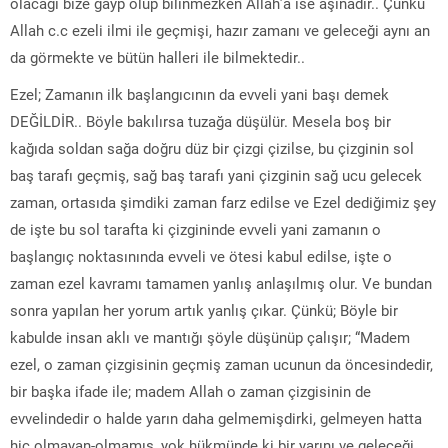
olacağı bize gayp olup bilinmezken Allah’a ise aşinadır.. Çünkü
Allah c.c ezeli ilmi ile geçmişi, hazır zamanı ve geleceği aynı an
da görmekte ve bütün halleri ile bilmektedir..
Ezel; Zamanın ilk başlangıcının da evveli yani başı demek
DEĞİLDİR.. Böyle bakılırsa tuzağa düşülür. Mesela boş bir
kağıda soldan sağa doğru düz bir çizgi çizilse, bu çizginin sol
baş tarafı geçmiş, sağ baş tarafı yani çizginin sağ ucu gelecek
zaman, ortasıda şimdiki zaman farz edilse ve Ezel dediğimiz şey
de işte bu sol tarafta ki çizgininde evveli yani zamanın o
başlangıç noktasınında evveli ve ötesi kabul edilse, işte o
zaman ezel kavramı tamamen yanlış anlaşılmış olur. Ve bundan
sonra yapılan her yorum artık yanlış çıkar. Çünkü; Böyle bir
kabulde insan aklı ve mantığı şöyle düşünüp çalışır; “Madem
ezel, o zaman çizgisinin geçmiş zaman ucunun da öncesindedir,
bir başka ifade ile; madem Allah o zaman çizgisinin de
evvelindedir o halde yarın daha gelmemişdirki, gelmeyen hatta
hiç olmayan-olmamış, yok hükmünde ki bir yarını ve geleceği