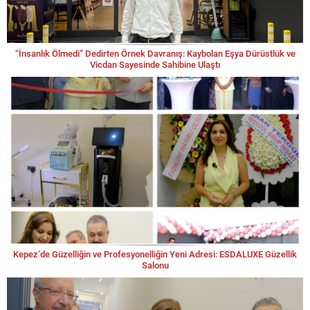
“İnsanlık Ölmedi” Dedirten Örnek Davranış: Kaybolan Eşya Dürüstlük ve
Vicdan Sayesinde Sahibine Ulaştı
Kepez’de Güzelliğin ve Profesyonelliğin Yeni Adresi: ESDALUXE Güzellik
Salonu