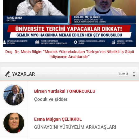
Doç. Dr. Metin Bilgin: “Meslek Yüksekokulları Türkiye’nin Nitelikli İş Gücü
İhtiyacının Anahtarıdır”
YAZARLAR
TÜMÜ
Birsen Yurdakul TOMURCUKLU
Çocuk ve şiddet
Esma Müjgan ÇELİKKOL
GÜNAYDIN! YÜRÜYELİM ARKADAŞLAR!