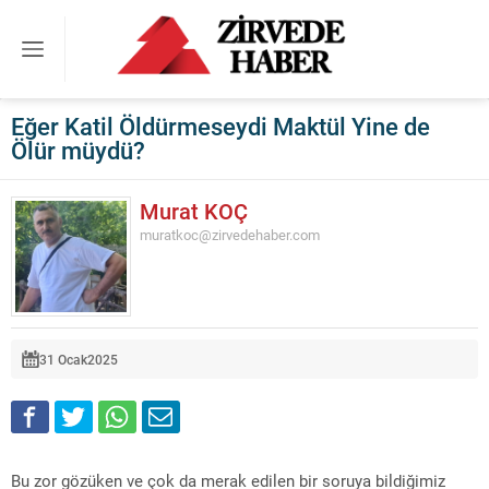
Eğer Katil Öldürmeseydi Maktül Yine de
Ölür müydü?
Murat KOÇ
muratkoc@zirvedehaber.com
31 Ocak
2025
Bu zor gözüken ve çok da merak edilen bir soruya bildiğimiz