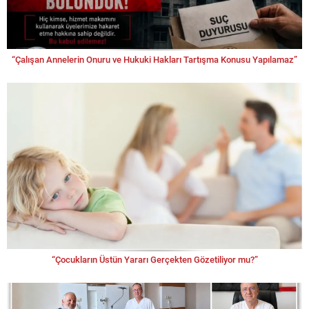
Rahim ÖZ
Başkent Olmanın Kültürel Sorumluluğu: Ankara
ve Yerel Yönetimlerin Sanat Serüveni
“Çalışan Annelerin Onuru ve Hukuki Hakları Tartışma Konusu Yapılamaz”
Saye YILMAZ
Gıda Teröristleri ve Plastik Tabak Dönemi
Şerafettin ÇENGEL
Bahrül Meyyit (Dead Sea) – Lut Gölü – Ölü Deniz:
Dünyanın En Derin Yaşam Alanında Jeolojik Bir
Yolculuk
Yücel AKYÜREKLİ
ORMAN YANARSA, GELECEĞİMİZ KARARIR
“Çocukların Üstün Yararı Gerçekten Gözetiliyor mu?”
Ahmet BAYINDIR
“Sonra”mı diyorsunuz?