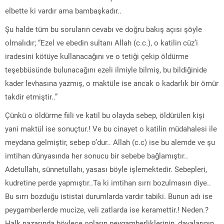
elbette ki vardır ama bambaşkadır..
Şu halde tüm bu soruların cevabı ve doğru bakış açısı şöyle
olmalıdır; “Ezel ve ebedin sultanı Allah (c.c.), o katilin cüz’i
iradesini kötüye kullanacağını ve o tetiği çekip öldürme
teşebbüsünde bulunacağını ezeli ilmiyle bilmiş, bu bildiğinide
kader levhasına yazmış, o maktüle ise ancak o kadarlık bir ömür
takdir etmiştir..”
Çünkü o öldürme fiili ve katil bu olayda sebep, öldürülen kişi
yani maktül ise sonuçtur.! Ve bu cinayet o katilin müdahalesi ile
meydana gelmiştir, sebep o’dur.. Allah (c.c) ise bu alemde ve şu
imtihan dünyasında her sonucu bir sebebe bağlamıştır..
Adetullahı, sünnetullahı, yasası böyle işlemektedir. Sebepleri,
kudretine perde yapmıştır..Ta ki imtihan sırrı bozulmasın diye..
Bu sırrı bozduğu ististai durumlarda vardır tabiki. Bunun adı ise
peygamberlerde mucize, veli zatlarda ise keramettir.! Neden.?
Halk nazarında böylece onların peygamberliklerinin, davalarının