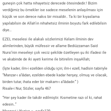
guneşin çok hatta nihayetsiz derecede ötesindedir.! Bizim
verdiğimiz bu örnekler ise sadece meselenin anlaşılması için
küçük ve son derece nakıs bir misaldir.. Ta ki bir kıyaslama
yapılabilsin de Allah’ın nihahetsiz ilminin boyutu fark edilebilsin
diye…
EZEL meselesi ile alakalı sözlerimizi Kelam ilminin dev
alimlerinden, büyük müfessir ve allame Bediüzzaman Said
Nursi’nin meseleyi çok veciz şekilde özetleyen şu iki ifadesi ile
ve akabinde de iki ayeti kerime ile bitirelim inşaAllah;
(İşte kader, ilm-i ezelîden olduğu için; ilm-i ezelî, hadîsin tabiriyle
“Manzar-ı a’lâdan, ezelden ebede kadar herşey, olmuş ve olacak,
birden tutar, ihata eder bir makam-ı a’lâdadır.” )
Risale-i Nur, Sözler, sayfa 467
“Her şey kader ile takdir edilmiştir. Kısmetine razı ol ki, rahat
edesin..”
Mesnevi-i Nuriye – sayfa129