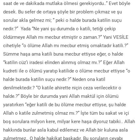
saat de ve dakikada mutlaka ölmesi gerekiyordu..” Evet böyle
desek. Bu sefer de ortaya şöyle bir problem çıkmaz ve şu
sorular akla gelmez mi; ” peki o halde burada katilin suçu
nedir.?” Yada “Ne yani şu durumda o katili, tetiği çekip
öldürmeye Allah mı mecbur etmiştir o zaman.?” Yani VESİLE
cihetiyle “o ölüme Allah mı mecbur etmiş omaktadır katili.?”
Sümme haşa ama katili buna mecbur ettiyse eğer, o halde
“katilin cüz’i iradesi elinden alınmış olmaz mı.?” Eğer Allah
kudreti ile o ölümü yaratıp katilide o ölüme mecbur ettiyse “o
halde burada katilin suçu nedir.?” Neden ona katil
denilmektedir.? “O katile ahirette niçin ceza verilecektir o
halde.?” Böyle bir durumda yani Allah maktül için ölümü
yaratırken “eğer katili de bu ölüme mecbur ettiyse, şu halde
Allah o katile zulmetmiş olmaz mı.?” İşte tüm bu sakat ve içi
boş sorulara milyon kere, milyar kere haşa diyoruz tabiki.. Allah
hakkında bunlar asla kabul edilemez ve Allah bir kuluna asla
zulmetmez.. O halde hakikat başkadır. Bu soruların cevabı