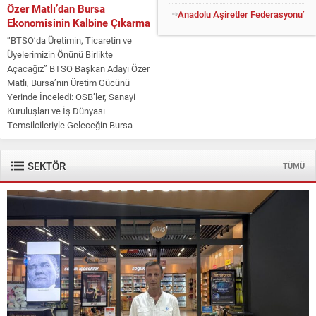
Özer Matlı’dan Bursa
Anadolu Aşiretler Federasyonu’ndan
Ekonomisinin Kalbine Çıkarma
“BTSO’da Üretimin, Ticaretin ve
Üyelerimizin Önünü Birlikte
Açacağız” BTSO Başkan Adayı Özer
Matlı, Bursa’nın Üretim Gücünü
Yerinde İnceledi: OSB’ler, Sanayi
Kuruluşları ve İş Dünyası
Temsilcileriyle Geleceğin Bursa
Ekonomisi Masaya Yatırıldı Bursa
Ticaret ve Sanayi Odası (BTSO)
SEKTÖR
TÜMÜ
Başkan Adayı Özer Matlı,...