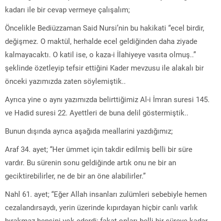
kadarı ile bir cevap vermeye çalışalım;
Öncelikle Bediüzzaman Said Nursi’nin bu hakikati “ecel birdir,
değişmez. O maktül, herhalde ecel geldiğinden daha ziyade
kalmayacaktı. O katil ise, o kaza-i İlahiyeye vasıta olmuş..”
şeklinde özetleyip tefsir ettiğini Kader mevzusu ile alakalı bir
önceki yazımızda zaten söylemiştik..
Ayrıca yine o aynı yazımızda belirttiğimiz Al-i İmran suresi 145.
ve Hadid suresi 22. Ayettleri de buna delil göstermiştik..
Bunun dışında ayrıca aşağıda meallarini yazdığımız;
Araf 34. ayet; “Her ümmet için takdir edilmiş belli bir süre
vardır. Bu sürenin sonu geldiğinde artık onu ne bir an
geciktirebilirler, ne de bir an öne alabilirler.”
Nahl 61. ayet; “Eğer Allah insanları zulümleri sebebiyle hemen
cezalandırsaydı, yerin üzerinde kıpırdayan hiçbir canlı varlık
bırakmaz hepsini yok ederdi; fakat onları belli bir süreye kadar