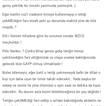
geniş şekilde bir önceki yazımızda yazmıştık..)
Eğer katilin cüz’i iradesini kötüye kullanmayıp o tetiği
çekMEdiğini farz etsek peki şu durumda maktül yine de ölür
müydü..?
Ehl-i Sünnet itikadına göre bu sorunun cevabı; BİZCE
meçhuldür..!
Peki Neden..? Çünkü Biraz geriye gidip tetiğin henüz
çekilmediğini farz ettiğimizde ve olaya oradan baktığımızda
gelecek bize GAYP olmuş olmaktadır.!
Bizler bilemeyiz, eğer katil o tetiği çekmeseydi belki de Allah o
kişi için daha uzun bir ömür takdir edecekti.. Yada başka bir
sebep ve vesile ile yine ölümünü o aynı saat ve dakika da kaza
edecekti.. Bu durum asla bizim bilebileceğimiz bir şey değildir.!
Tetiğin çekilMEdiği farz edilip o an’dan bakıldığında akibetin ne