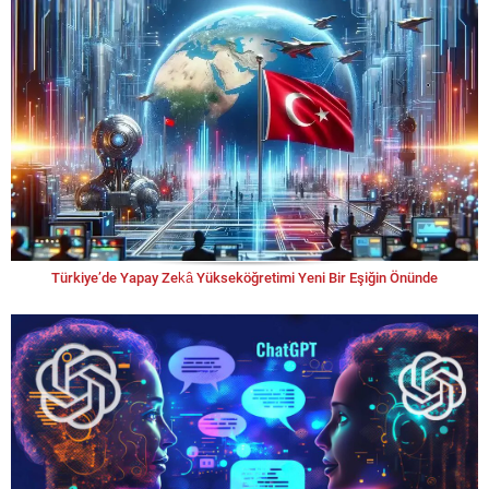
Türkiye’de Yapay Zekâ Yükseköğretimi Yeni Bir Eşiğin Önünde