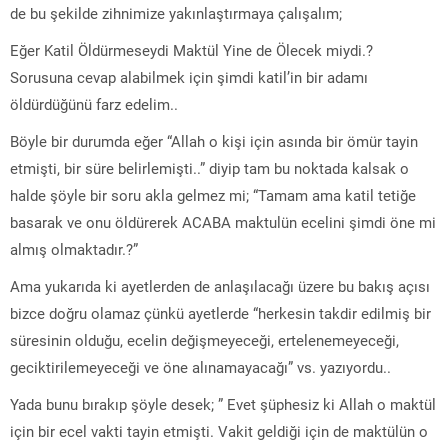
de bu şekilde zihnimize yakınlaştırmaya çalışalım;
Eğer Katil Öldürmeseydi Maktül Yine de Ölecek miydi.?
Sorusuna cevap alabilmek için şimdi katil’in bir adamı
öldürdüğünü farz edelim..
Böyle bir durumda eğer “Allah o kişi için asında bir ömür tayin
etmişti, bir süre belirlemişti..” diyip tam bu noktada kalsak o
halde şöyle bir soru akla gelmez mi; “Tamam ama katil tetiğe
basarak ve onu öldürerek ACABA maktulün ecelini şimdi öne mi
almış olmaktadır.?”
Ama yukarıda ki ayetlerden de anlaşılacağı üzere bu bakış açısı
bizce doğru olamaz çünkü ayetlerde “herkesin takdir edilmiş bir
süresinin olduğu, ecelin değişmeyeceği, ertelenemeyeceği,
geciktirilemeyeceği ve öne alınamayacağı” vs. yazıyordu..
Yada bunu bırakıp şöyle desek; ” Evet şüphesiz ki Allah o maktül
için bir ecel vakti tayin etmişti. Vakit geldiği için de maktülün o