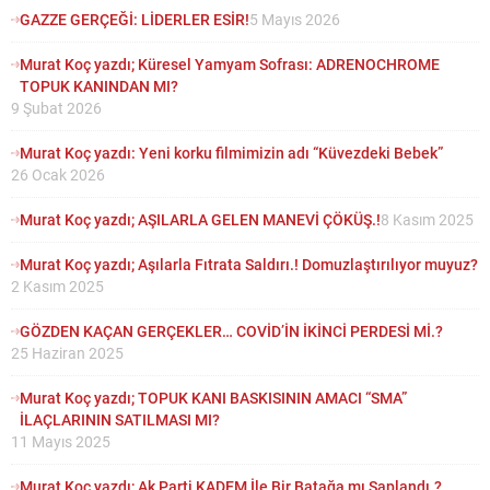
GAZZE GERÇEĞİ: LİDERLER ESİR!
5 Mayıs 2026
Murat Koç yazdı; Küresel Yamyam Sofrası: ADRENOCHROME
TOPUK KANINDAN MI?
9 Şubat 2026
Murat Koç yazdı: Yeni korku filmimizin adı “Küvezdeki Bebek”
26 Ocak 2026
Murat Koç yazdı; AŞILARLA GELEN MANEVİ ÇÖKÜŞ.!
8 Kasım 2025
Murat Koç yazdı; Aşılarla Fıtrata Saldırı.! Domuzlaştırılıyor muyuz?
2 Kasım 2025
GÖZDEN KAÇAN GERÇEKLER… COVİD’İN İKİNCİ PERDESİ Mİ.?
25 Haziran 2025
Murat Koç yazdı; TOPUK KANI BASKISININ AMACI “SMA”
İLAÇLARININ SATILMASI MI?
11 Mayıs 2025
Murat Koç yazdı; Ak Parti KADEM İle Bir Batağa mı Saplandı.?