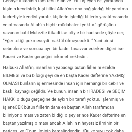
Cebriye itikadinın tam tersi olan ve “Fiili işleyen de, yaratanda
kişinin kendisidir, kişi fiilini Allah’nın ona bağışladığı bir yaratma
kudretiyle kendisi yaratır, kişilerin işlediği fiillerin yaratılmasında
ve olmasında Allah’ın hiçbir müdahalesi yoktur.” görüşünu
savunan batıl Mutezile itikadi ise böyle bir hadisede şöyle der;
“Eğer tetiği çekmeseydi maktül ölmeyecekti..” Yani birisi
sebeplere ve sonuca ayrı bir kader tasavvur ederken diğeri ise
Kaderi ve Kader gerçeğini inkar etmektedir..
Halbuki Allah’ın, insanların yapacağı bütün fiillerini ezelde
BİLMESİ ve bu bildiği şeyi de en başta Kader defterine YAZMIŞ
OLMASI bunların işlenmesinde insan için herhangi bir cebir ve
baskı kaynağı değildir. Ve bunun, insanın bir İRADESİ ve SEÇİM
HAKKI olduğu gerçeğine de aykırı bir tarafı yoktur. İşlenmiş ve
işleneCEK bütün fiillerin daha en baştan Allah tarafımdan
biliniyor olması ve zaten bildiği o şeylerinde Kader defterine en
baştan yazılmış olması ancak Allah’ın nihayetsiz ilminin bir
neticesi ve O’nun ilminin kemalindendir.! (Bu konuyu çok daha