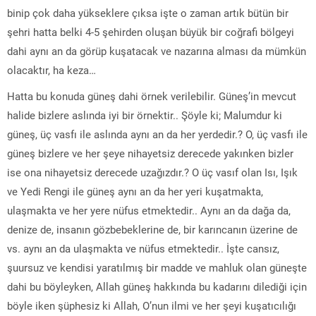
binip çok daha yükseklere çıksa işte o zaman artık bütün bir
şehri hatta belki 4-5 şehirden oluşan büyük bir coğrafi bölgeyi
dahi aynı an da görüp kuşatacak ve nazarına alması da mümkün
olacaktır, ha keza…
Hatta bu konuda güneş dahi örnek verilebilir. Güneş’in mevcut
halide bizlere aslında iyi bir örnektir.. Şöyle ki; Malumdur ki
güneş, üç vasfı ile aslında aynı an da her yerdedir.? O, üç vasfı ile
güneş bizlere ve her şeye nihayetsiz derecede yakınken bizler
ise ona nihayetsiz derecede uzağızdır.? O üç vasıf olan Isı, Işık
ve Yedi Rengi ile güneş aynı an da her yeri kuşatmakta,
ulaşmakta ve her yere nüfus etmektedir.. Aynı an da dağa da,
denize de, insanın gözbebeklerine de, bir karıncanın üzerine de
vs. aynı an da ulaşmakta ve nüfus etmektedir.. İşte cansız,
şuursuz ve kendisi yaratılmış bir madde ve mahluk olan güneşte
dahi bu böyleyken, Allah güneş hakkında bu kadarını dilediği için
böyle iken şüphesiz ki Allah, O’nun ilmi ve her şeyi kuşatıcılığı