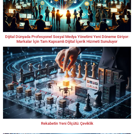
Dijital Dünyada Profesyonel Sosyal Medya Yönetimi Yeni Döneme Giriyor:
Markalar İçin Tam Kapsamlı Dijital İçerik Hizmeti Sunuluyor
Rekabetin Yeni Ölçütü: Çeviklik