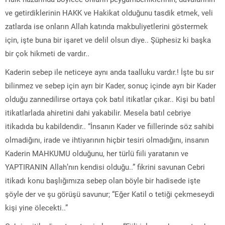
ve getirdiklerinin HAKK ve Hakikat olduğunu tasdik etmek, veli
zatlarda ise onların Allah katında makbuliyetlerini göstermek
için, işte buna bir işaret ve delil olsun diye.. Şüphesiz ki başka
bir çok hikmeti de vardır..
Kaderin sebep ile neticeye aynı anda taalluku vardır.! İşte bu sır
bilinmez ve sebep için ayrı bir Kader, sonuç içinde ayrı bir Kader
olduğu zannedilirse ortaya çok batıl itikatlar çıkar.. Kişi bu batıl
itikatlarlada ahiretini dahi yakabilir. Mesela batıl cebriye
itikadıda bu kabildendir.. “İnsanın Kader ve fiillerinde söz sahibi
olmadiğını, irade ve ihtiyarının hiçbir tesiri olmadığını, insanın
Kaderin MAHKUMU olduğunu, her türlü fiili yaratanın ve
YAPTIRANIN Allah’nın kendisi olduğu..” fikrini savunan Cebri
itikadı konu başlığımıza sebep olan böyle bir hadisede işte
şöyle der ve şu görüşü savunur; “Eğer Katil o tetiği çekmeseydi
kişi yine ölecekti..”