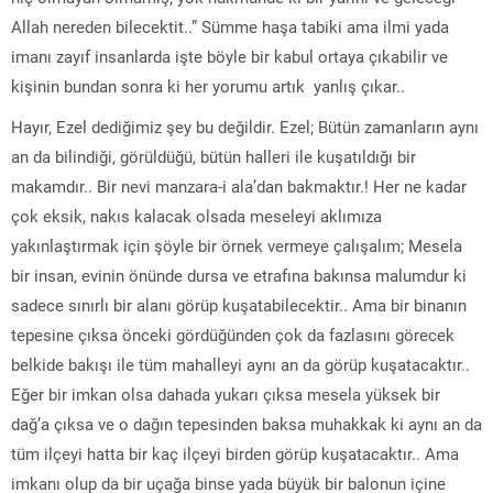
Allah nereden bilecektit..” Sümme haşa tabiki ama ilmi yada
imanı zayıf insanlarda işte böyle bir kabul ortaya çıkabilir ve
kişinin bundan sonra ki her yorumu artık yanlış çıkar..
Hayır, Ezel dediğimiz şey bu değildir. Ezel; Bütün zamanların aynı
an da bilindiği, görüldüğü, bütün halleri ile kuşatıldığı bir
makamdır.. Bir nevi manzara-i ala’dan bakmaktır.! Her ne kadar
çok eksik, nakıs kalacak olsada meseleyi aklımıza
yakınlaştırmak için şöyle bir örnek vermeye çalışalım; Mesela
bir insan, evinin önünde dursa ve etrafına bakınsa malumdur ki
sadece sınırlı bir alanı görüp kuşatabilecektir.. Ama bir binanın
tepesine çıksa önceki gördüğünden çok da fazlasını görecek
belkide bakışı ile tüm mahalleyi aynı an da görüp kuşatacaktır..
Eğer bir imkan olsa dahada yukarı çıksa mesela yüksek bir
dağ’a çıksa ve o dağın tepesinden baksa muhakkak ki aynı an da
tüm ilçeyi hatta bir kaç ilçeyi birden görüp kuşatacaktır.. Ama
imkanı olup da bir uçağa binse yada büyük bir balonun içine