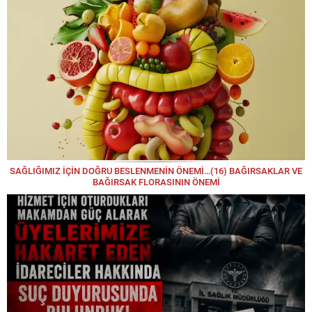
KUTARBA Pınar KORKMAZ
Sataney Guaşa: Nart Destanlarından Günümüze
Uzanan Bir Bilgelik
Mehmet ELÇİ
“Yol Çukur, Medeniyet Uzak!”
Mehmet YILMAZ
Mehmet Yılmaz yazdı; OKTAY YILMAZ “DAHA
FAZLASI VAR!”
SAĞLIĞIMIZ İÇİN DOĞRU BESLENMENİN ÖNEMİ…(16) BAĞIRSAKLAR VE
BAĞIRSAK FLORASININ ÖNEMİ
Mine EBÇEM
Yine Akşam..
Murat KOÇ
GAZZE GERÇEĞİ: LİDERLER ESİR!