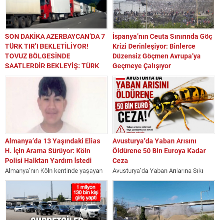
uluslararası ilişkiler alanlarında
yürüttüğü akademik faaliyetlerle...
SON DAKİKA AZERBAYCAN’DA 7
İspanya’nın Ceuta Sınırında Göç
TÜRK TIR’I BEKLETİLİYOR!
Krizi Derinleşiyor: Binlerce
TOVUZ BÖLGESİNDE
Düzensiz Göçmen Avrupa’ya
SAATLERDİR BEKLEYİŞ: TÜRK
Geçmeye Çalışıyor
ŞOFÖRLERDEN ACİL YARDIM
Gazeteci Yazar Sevgi Yıldız
ÇAĞRISI
İspanya’nın Kuzey Afrika’daki özerk
Azerbaycan’ın Tovuz bölgesinde,
şehri Ceuta, son yılların en büyük
Türkiye’den ihracat yükü taşıyan 7
düzensiz...
Türk plakalı tırın saatlerdir
bekletildiği iddia edildi....
Almanya’da 13 Yaşındaki Elias
Avusturya’da Yaban Arısını
H. İçin Arama Sürüyor: Köln
Öldürene 50 Bin Euroya Kadar
Polisi Halktan Yardım İstedi
Ceza
Almanya’nın Köln kentinde yaşayan
Avusturya’da Yaban Arılarına Sıkı
13 yaşındaki Elias H.’den günlerdir
Koruma: İzinsiz Müdahaleye 50 Bin
haber alınamıyor. Çocuk ve gençlik
Euroya Kadar Ceza SEVGİ YILDIZ
tesisinde...
VİYANA...