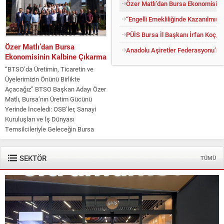
Özer Matlı’dan Bursa Ekonomisini
“Engelli Emekliliğinde Kazanılmış H
PÜİS Bursa İl Başkanı İrfan Koç, 
“Engelli Emekliliğinde
Anadolu Aşiretler Federasyonu’ndan
Kazanılmış Haklar Korunmalı,
Belirsizlikler Son Bulmalı”
7538 Sayılı Kanun Sonrası Engelli
Emekliliğinde Yeni Dönem
Tartışılıyor: Binlerce Vatandaş Hak
Kaybı Endişesi Yaşıyor Engelli
Emeklilik Dayanışma Derneği
(EMED) Başkanı Nazlı Tetik, 15
Ocak 2025 tarihinde yürürlüğe giren
7538 sayılı Sosyal Sigortalar ve
SEKTÖR
TÜMÜ
Genel Sağlık Sigortası Kanunu’nda
Değişiklik Yapılmasına...