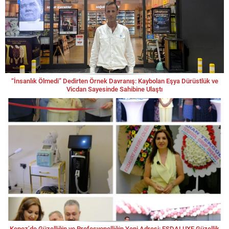
“İnsanlık Ölmedi” Dedirten Örnek Davranış: Kaybolan Eşya Dürüstlük ve
Vicdan Sayesinde Sahibine Ulaştı
Kepez’de Güzelliğin ve Profesyonelliğin Yeni Adresi: ESDALUXE Güzellik