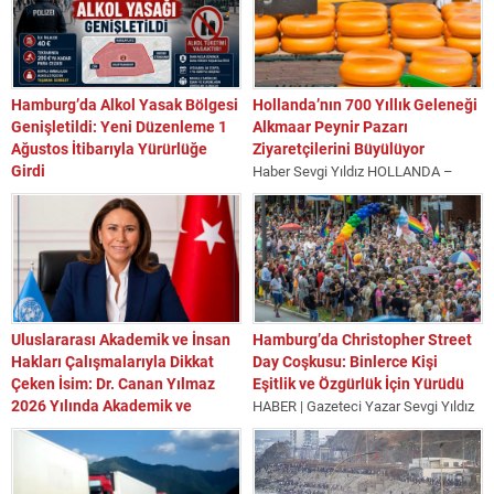
Hamburg’da Alkol Yasak Bölgesi
Hollanda’nın 700 Yıllık Geleneği
Genişletildi: Yeni Düzenleme 1
Alkmaar Peynir Pazarı
Ağustos İtibarıyla Yürürlüğe
Ziyaretçilerini Büyülüyor
Girdi
Haber Sevgi Yıldız HOLLANDA –
Almanya’nın ikinci büyük kenti
Hollanda’nın en önemli kültürel
Hamburg’da kamu güvenliğini
miraslarından biri olarak kabul edilen
güçlendirmek, şehir merkezindeki
ve...
suç oranlarını azaltmak ve
vatandaşların...
Uluslararası Akademik ve İnsan
Hamburg’da Christopher Street
Hakları Çalışmalarıyla Dikkat
Day Coşkusu: Binlerce Kişi
Çeken İsim: Dr. Canan Yılmaz
Eşitlik ve Özgürlük İçin Yürüdü
2026 Yılında Akademik ve
HABER | Gazeteci Yazar Sevgi Yıldız
Küresel Başarılarıyla Gündemde
Almanya’nın Hamburg kentinde
Eğitim, insan hakları, uluslararası
düzenlenen Christopher Street Day
hukuk, tahkim, barış çalışmaları ve
(CSD) etkinlikleri,...