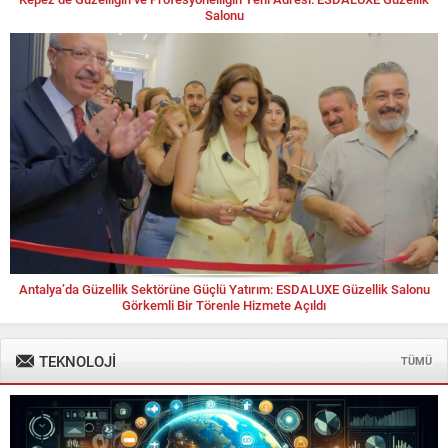
Salonu
Antalya’da Güzellik Sektörüne Güçlü Yatırım: ESDALUXE Güzellik Salonu
Görkemli Bir Törenle Hizmete Açıldı
TEKNOLOJİ
TÜMÜ