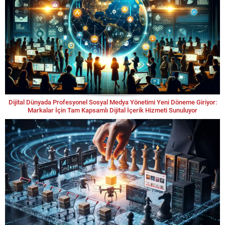
Dijital Dünyada Profesyonel Sosyal Medya Yönetimi Yeni Döneme Giriyor:
Markalar İçin Tam Kapsamlı Dijital İçerik Hizmeti Sunuluyor