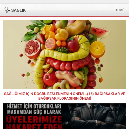
Yeni Bir Yürüyüş
SAĞLIK
TÜMÜ
KUTARBA Pınar KORKMAZ
Sataney Guaşa: Nart Destanlarından Günümüze
Uzanan Bir Bilgelik
Mehmet ELÇİ
“Yol Çukur, Medeniyet Uzak!”
Mehmet YILMAZ
Mehmet Yılmaz yazdı; OKTAY YILMAZ “DAHA
FAZLASI VAR!”
Mine EBÇEM
SAĞLIĞIMIZ İÇİN DOĞRU BESLENMENİN ÖNEMİ…(16) BAĞIRSAKLAR VE
BAĞIRSAK FLORASININ ÖNEMİ
Yine Akşam..
Murat KOÇ
GAZZE GERÇEĞİ: LİDERLER ESİR!