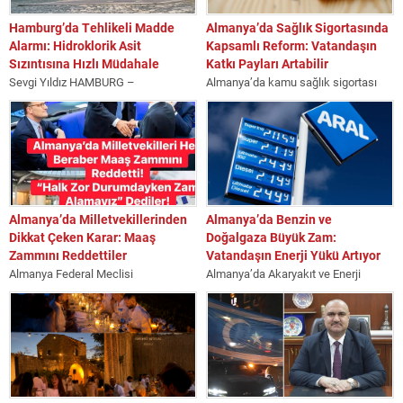
Hamburg’da Tehlikeli Madde
Almanya’da Sağlık Sigortasında
Alarmı: Hidroklorik Asit
Kapsamlı Reform: Vatandaşın
Sızıntısına Hızlı Müdahale
Katkı Payları Artabilir
Sevgi Yıldız HAMBURG –
Almanya’da kamu sağlık sigortası
Almanya’nın Hamburg kentinde
sistemi (GKV) için kapsamlı bir
bulunan Amsinckstraße /
reform hayata geçirildi.
Nagelsweg bölgesinde, hidroklorik
Düzenlemenin temel amacı,...
asit (tuz...
Almanya’da Milletvekillerinden
Almanya’da Benzin ve
Dikkat Çeken Karar: Maaş
Doğalgaza Büyük Zam:
Zammını Reddettiler
Vatandaşın Enerji Yükü Artıyor
Almanya Federal Meclisi
Almanya’da Akaryakıt ve Enerji
(Bundestag) milletvekilleri,
Fiyatları Yeniden Yükselişte:
kendilerine yapılması planlanan
Vatandaşın Bütçesine Yeni Yük
yaklaşık 500 avroluk maaş artışından
SEVGİ YILDIZ / BERLİN...
vazgeçme kararı...