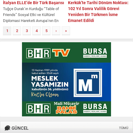
İtalyan ELLE’de Bir Türk Başarısı
Kerkük’te Tarihi Dönüm Noktası:
102 Yıl Sonra Valilik Görevi
Tuğçe Durak’ın Kurduğu “Table of
Yeniden Bir Türkmen İsme
Friends” Sosyal Etki ve Kültürel
Emanet Edildi
Diplomasi Hareketi Avrupa’nın En
Prestijli...
KERKÜK – Irak’ın etnik ve siyasi
1
2
3
4
5
›
»
dengeleri açısından en stratejik
kentlerinden biri olan Kerkük’te
tarihi...
GÜNCEL
TÜMÜ