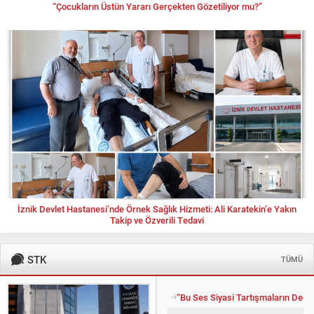
“Çocukların Üstün Yararı Gerçekten Gözetiliyor mu?”
İznik Devlet Hastanesi’nde Örnek Sağlık Hizmeti: Ali Karatekin’e Yakın
Takip ve Özverili Tedavi
STK
TÜMÜ
“Bu Ses Siyasi Tartışmaların Değil