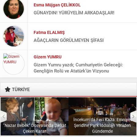
Fatma ELALMIŞ
AĞAÇLARIN GÖRÜLMEYEN ŞİFASI
Gizem YUMRU
Gizem Yumru yazdı; Cumhuriyetin Geleceği:
Gençliğin Rolü ve Atatürk’ün Vizyonu
Gülcan TEPE
SENLE SEVDA
TÜRKİYE
Hasan KARABULUT
Hasan Karabulut yazdı; Kırk yıl sonra elde kalan
İncekum’da Feci Kaza: Emniyet
Hayrettin BULUT
“Nazar Bebek” Dosyasında Dikkat
Şeridine Park İddiaları Yeniden
Kuruluş Ruhundan Geleceğe: Tarihin Gölgesinde
Çeken Karar
Gündemde