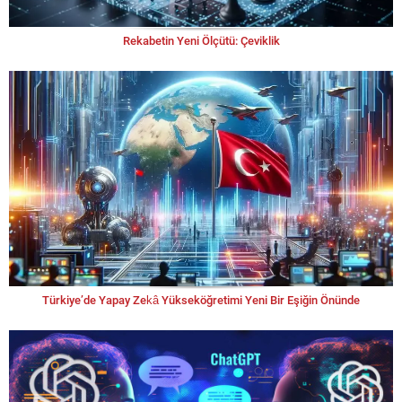
Rekabetin Yeni Ölçütü: Çeviklik
Türkiye’de Yapay Zekâ Yükseköğretimi Yeni Bir Eşiğin Önünde