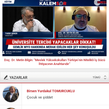
Doç. Dr. Metin Bilgin: “Meslek Yüksekokulları Türkiye’nin Nitelikli İş Gücü
İhtiyacının Anahtarıdır”
YAZARLAR
TÜMÜ
Birsen Yurdakul TOMURCUKLU
Çocuk ve şiddet
Esma Müjgan ÇELİKKOL
GÜNAYDIN! YÜRÜYELİM ARKADAŞLAR!