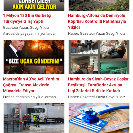
1 Milyon 130 Bin Gurbetçi
Hamburg-Altona’da Demiryolu
Türkiye’ye Giriş Yaptı!
Köprüsü Kontrollü Patlatmayla
Yıkıldı
Gazeteci Yazar: Sevgi Yıldız
Avrupa’da yaşayan milyonlarca
Haber: Gazeteci Yazar Sevgi Yıldız
gurbetçinin yaz tatilini geçirmek
Almanya’nın Hamburg kentinde,
üzere ana vatana dönüş...
demiryolu ulaşım altyapısını
modernize etmeye yönelik
çalışmalar...
Macron’dan AB’ye Acil Yardım
Hamburg’da Siyah-Beyaz Coşku:
Çağrısı: Fransa Alevlerle
Beşiktaşlı Taraftarlar Avrupa
Mücadele Ediyor
Ligi Zaferini Birlikte Kutladı
Fransa, tarihinin en yıkıcı orman
Haber: Gazeteci Yazar Sevgi Yıldız
yangınlarından biriyle mücadele
Almanya’nın Hamburg kentinde
ederken, Cumhurbaşkanı Emmanuel
faaliyet gösteren Kuzey Almanya
Macron, Avrupa Birliği’nden acil...
Hamburg Beşiktaşlılar Derneği,...