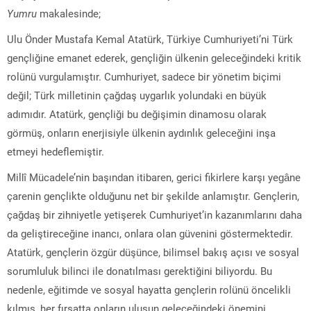
Yumru
makalesinde;
Ulu Önder Mustafa Kemal Atatürk, Türkiye Cumhuriyeti’ni Türk
gençliğine emanet ederek, gençliğin ülkenin geleceğindeki kritik
rolünü vurgulamıştır. Cumhuriyet, sadece bir yönetim biçimi
değil; Türk milletinin çağdaş uygarlık yolundaki en büyük
adımıdır. Atatürk, gençliği bu değişimin dinamosu olarak
görmüş, onların enerjisiyle ülkenin aydınlık geleceğini inşa
etmeyi hedeflemiştir.
Millî Mücadele’nin başından itibaren, gerici fikirlere karşı yegâne
çarenin gençlikte olduğunu net bir şekilde anlamıştır. Gençlerin,
çağdaş bir zihniyetle yetişerek Cumhuriyet’in kazanımlarını daha
da geliştireceğine inancı, onlara olan güvenini göstermektedir.
Atatürk, gençlerin özgür düşünce, bilimsel bakış açısı ve sosyal
sorumluluk bilinci ile donatılması gerektiğini biliyordu. Bu
nedenle, eğitimde ve sosyal hayatta gençlerin rolünü öncelikli
kılmış, her fırsatta onların ulusun geleceğindeki önemini