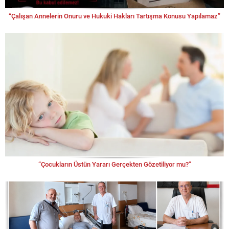
ve Yerel Yönetimlerin Sanat Serüveni
“Çalışan Annelerin Onuru ve Hukuki Hakları Tartışma Konusu Yapılamaz”
Saye YILMAZ
Gıda Teröristleri ve Plastik Tabak Dönemi
Şerafettin ÇENGEL
Bahrül Meyyit (Dead Sea) – Lut Gölü – Ölü Deniz:
Dünyanın En Derin Yaşam Alanında Jeolojik Bir
Yolculuk
Yücel AKYÜREKLİ
ORMAN YANARSA, GELECEĞİMİZ KARARIR
“Çocukların Üstün Yararı Gerçekten Gözetiliyor mu?”
Ahmet BAYINDIR
“Sonra”mı diyorsunuz?