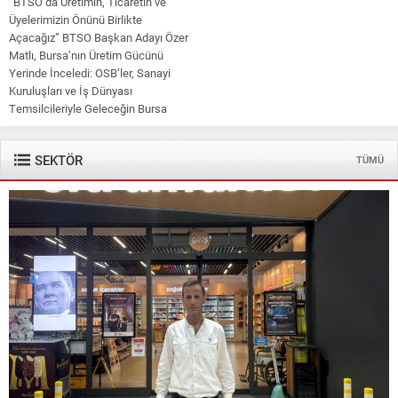
“BTSO’da Üretimin, Ticaretin ve
Üyelerimizin Önünü Birlikte
Açacağız” BTSO Başkan Adayı Özer
Matlı, Bursa’nın Üretim Gücünü
Yerinde İnceledi: OSB’ler, Sanayi
Kuruluşları ve İş Dünyası
Temsilcileriyle Geleceğin Bursa
Ekonomisi Masaya Yatırıldı Bursa
Ticaret ve Sanayi Odası (BTSO)
SEKTÖR
TÜMÜ
Başkan Adayı Özer Matlı,...