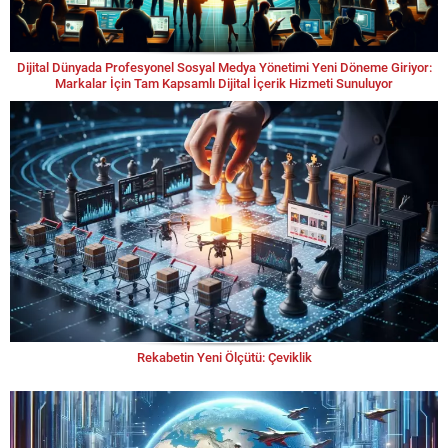
Dijital Dünyada Profesyonel Sosyal Medya Yönetimi Yeni Döneme Giriyor:
Markalar İçin Tam Kapsamlı Dijital İçerik Hizmeti Sunuluyor
Rekabetin Yeni Ölçütü: Çeviklik