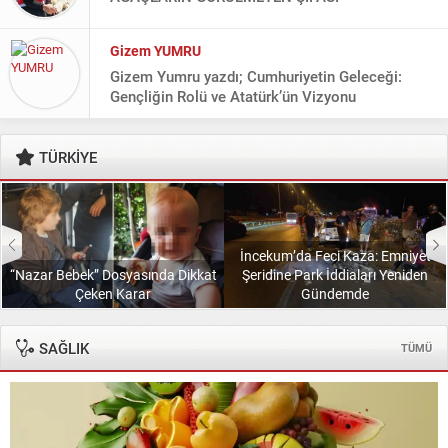
Gizem YUMRU
Gizem Yumru yazdı; Cumhuriyetin Geleceği:
Gençliğin Rolü ve Atatürk’ün Vizyonu
Gülcan TEPE
TÜRKİYE
SENLE SEVDA
Hasan KARABULUT
İncekum’da Feci Kaza: Emniyet
Hasan Karabulut yazdı; Kırk yıl sonra elde kalan
“Nazar Bebek” Dosyasında Dikkat
Şeridine Park İddiaları Yeniden
Çeken Karar
Gündemde
Hayrettin BULUT
Kuruluş Ruhundan Geleceğe: Tarihin Gölgesinde
SAĞLIK
TÜMÜ
Yeni Bir Yürüyüş
KUTARBA Pınar KORKMAZ
Sataney Guaşa: Nart Destanlarından Günümüze