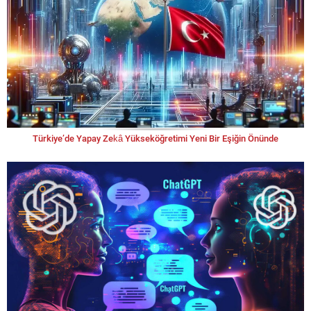
Türkiye’de Yapay Zekâ Yükseköğretimi Yeni Bir Eşiğin Önünde