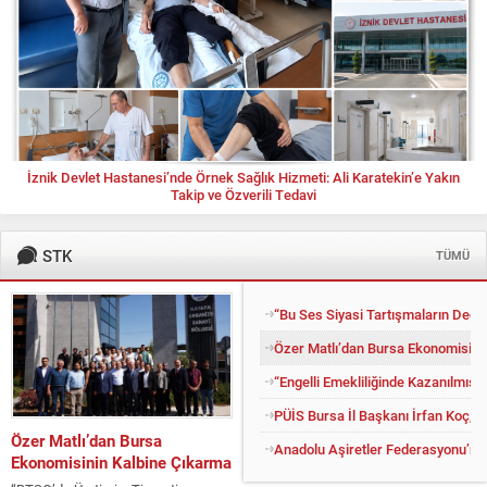
İznik Devlet Hastanesi’nde Örnek Sağlık Hizmeti: Ali Karatekin’e Yakın
Takip ve Özverili Tedavi
STK
TÜMÜ
“Bu Ses Siyasi Tartışmaların Değil
Özer Matlı’dan Bursa Ekonomisini
“Engelli Emekliliğinde Kazanılmış H
PÜİS Bursa İl Başkanı İrfan Koç, 
Özer Matlı’dan Bursa
Anadolu Aşiretler Federasyonu’ndan
Ekonomisinin Kalbine Çıkarma