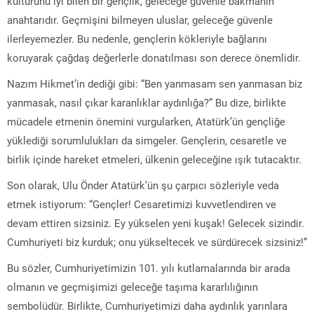
kültürünü iyi bilen bir gençlik, geleceğe güvenle bakmanın
anahtarıdır. Geçmişini bilmeyen uluslar, geleceğe güvenle
ilerleyemezler. Bu nedenle, gençlerin kökleriyle bağlarını
koruyarak çağdaş değerlerle donatılması son derece önemlidir.
Nazım Hikmet’in dediği gibi: “Ben yanmasam sen yanmasan biz
yanmasak, nasıl çıkar karanlıklar aydınlığa?” Bu dize, birlikte
mücadele etmenin önemini vurgularken, Atatürk’ün gençliğe
yüklediği sorumlulukları da simgeler. Gençlerin, cesaretle ve
birlik içinde hareket etmeleri, ülkenin geleceğine ışık tutacaktır.
Son olarak, Ulu Önder Atatürk’ün şu çarpıcı sözleriyle veda
etmek istiyorum: “Gençler! Cesaretimizi kuvvetlendiren ve
devam ettiren sizsiniz. Ey yükselen yeni kuşak! Gelecek sizindir.
Cumhuriyeti biz kurduk; onu yükseltecek ve sürdürecek sizsiniz!”
Bu sözler, Cumhuriyetimizin 101. yılı kutlamalarında bir arada
olmanın ve geçmişimizi geleceğe taşıma kararlılığının
sembolüdür. Birlikte, Cumhuriyetimizi daha aydınlık yarınlara