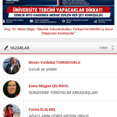
Doç. Dr. Metin Bilgin: “Meslek Yüksekokulları Türkiye’nin Nitelikli İş Gücü
İhtiyacının Anahtarıdır”
YAZARLAR
TÜMÜ
Birsen Yurdakul TOMURCUKLU
Çocuk ve şiddet
Esma Müjgan ÇELİKKOL
GÜNAYDIN! YÜRÜYELİM ARKADAŞLAR!
Fatma ELALMIŞ
AĞAÇLARIN GÖRÜLMEYEN ŞİFASI