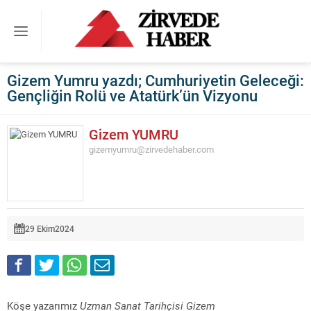
Gizem Yumru yazdı; Cumhuriyetin Geleceği:
Gençliğin Rolü ve Atatürk’ün Vizyonu
Gizem YUMRU
gizemyumru@zirvedehaber.com
29 Ekim
2024
Köşe yazarımız
Uzman Sanat Tarihçisi Gizem