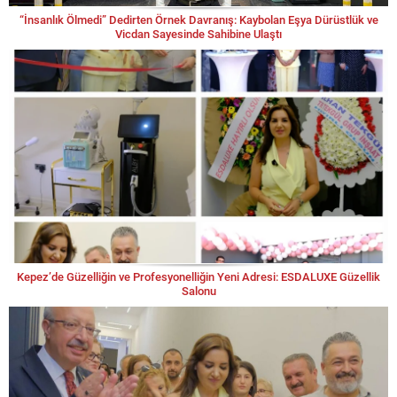
“İnsanlık Ölmedi” Dedirten Örnek Davranış: Kaybolan Eşya Dürüstlük ve
Vicdan Sayesinde Sahibine Ulaştı
Kepez’de Güzelliğin ve Profesyonelliğin Yeni Adresi: ESDALUXE Güzellik
Salonu