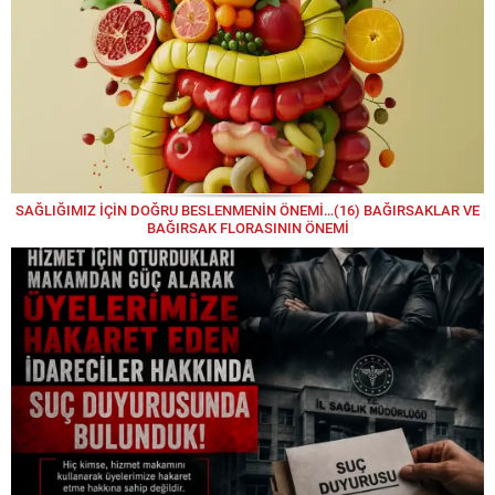
Uzanan Bir Bilgelik
Mehmet ELÇİ
“Yol Çukur, Medeniyet Uzak!”
Mehmet YILMAZ
Mehmet Yılmaz yazdı; OKTAY YILMAZ “DAHA
FAZLASI VAR!”
SAĞLIĞIMIZ İÇİN DOĞRU BESLENMENİN ÖNEMİ…(16) BAĞIRSAKLAR VE
BAĞIRSAK FLORASININ ÖNEMİ
Mine EBÇEM
Yine Akşam..
Murat KOÇ
GAZZE GERÇEĞİ: LİDERLER ESİR!
Rahim ÖZ
Başkent Olmanın Kültürel Sorumluluğu: Ankara