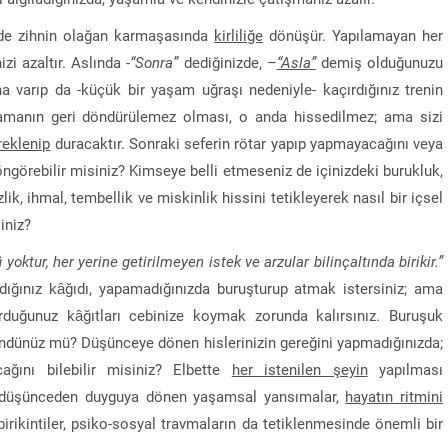
 de zihnin olağan karmaşasında
kirliliğe
dönüşür. Yapılamayan her
izi azaltır. Aslında
-“Sonra”
dediğinizde, –
“Asla”
demiş olduğunuzu
na varıp da -küçük bir yaşam uğraşı nedeniyle- kaçırdığınız trenin
amanın geri döndürülemez olması, o anda hissedilmez; ama sizi
reklenip
duracaktır. Sonraki seferin rötar yapıp yapmayacağını veya
ngörebilir misiniz? Kimseye belli etmeseniz de içinizdeki burukluk,
lik, ihmal, tembellik ve miskinlik hissini tetikleyerek nasıl bir içsel
iniz?
yoktur, her yerine getirilmeyen istek ve arzular bilinçaltında birikir.”
azdığınız kâğıdı, yapamadığınızda buruşturup atmak istersiniz; ama
Doruk Efe Bingöl Davasında İlk Duruşma Görül
Yargılama 20 Ekim 2026’ya Ertelendi
urduğunuz kâğıtları cebinize koymak zorunda kalırsınız. Buruşuk
şündünüz mü? Düşünceye dönen hislerinizin gereğini yapmadığınızda;
ağını bilebilir misiniz? Elbette
her istenilen şeyin
yapılması
e düşünceden duyguya dönen yaşamsal yansımalar,
hayatın ritmini
birikintiler, psiko-sosyal travmaların da tetiklenmesinde önemli bir