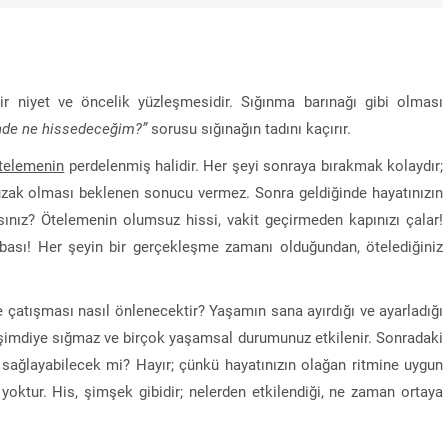
r niyet ve öncelik yüzleşmesidir. Sığınma barınağı gibi olması
inde ne hissedeceğim?”
sorusu sığınağın tadını kaçırır.
telemenin
perdelenmiş halidir. Her şeyi sonraya bırakmak kolaydır;
uzak olması beklenen sonucu vermez. Sonra geldiğinde hayatınızın
nız? Ötelemenin olumsuz hissi, vakit geçirmeden kapınızı çalar!
ası! Her şeyin bir gerçekleşme zamanı olduğundan, ötelediğiniz
 çatışması nasıl önlenecektir? Yaşamın sana ayırdığı ve ayarladığı
o şimdiye sığmaz ve birçok yaşamsal durumunuz etkilenir. Sonradaki
i sağlayabilecek mi? Hayır; çünkü hayatınızın olağan ritmine uygun
a yoktur. His, şimşek gibidir; nelerden etkilendiği, ne zaman ortaya