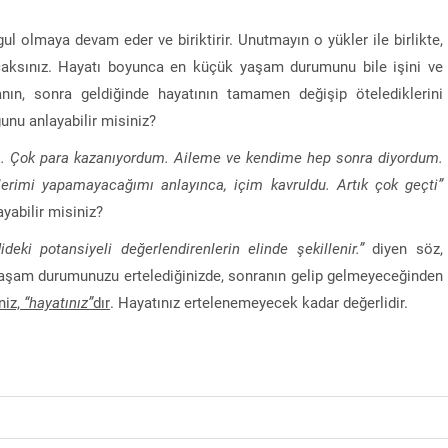
l olmaya devam eder ve biriktirir. Unutmayın o yükler ile birlikte,
acaksınız. Hayatı boyunca en küçük yaşam durumunu bile işini ve
nın, sonra geldiğinde hayatının tamamen değişip ötelediklerini
nu anlayabilir misiniz?
dı. Çok para kazanıyordum. Aileme ve kendime hep sonra diyordum.
lerimi yapamayacağımı anlayınca, içim kavruldu. Artık çok geçti”
yabilir misiniz?
deki potansiyeli değerlendirenlerin elinde şekillenir.”
diyen söz,
z yaşam durumunuzu ertelediğinizde, sonranın gelip gelmeyeceğinden
niz,
“hayatınız”
dır
. Hayatınız ertelenemeyecek kadar değerlidir.