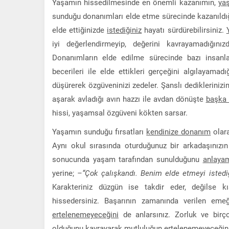
Yaşamın hissedilmesinde en önemli kazanımın,
yaş
sunduğu donanımları elde etme sürecinde kazanıldığı
elde ettiğinizde
istediğiniz
hayatı sürdürebilirsiniz.
iyi değerlendirmeyip, değerini kavrayamadığını
Donanımların elde edilme sürecinde bazı insanla
becerileri ile elde ettikleri gerçeğini algılayamadı
düşürerek özgüveninizi zedeler. Şanslı dediklerini
aşarak avladığı avın hazzı ile avdan dönüşte
başka b
hissi, yaşamsal özgüveni kökten sarsar.
Yaşamın sunduğu fırsatları
kendinize donanım
olara
Aynı okul sırasında oturduğunuz bir arkadaşınızın 
sonucunda yaşam tarafından sunulduğunu
anlaya
yerine;
–“Çok çalışkandı. Benim elde etmeyi isted
Karakteriniz düzgün ise takdir eder, değilse k
hissedersiniz. Başarının zamanında verilen eme
ertelenemeyeceğini
de anlarsınız. Zorluk ve bir
olduğunu
kavrayarak mutluluğun ertelenemeyeceğini a