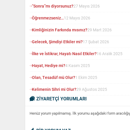
“Sonra”mı diyorsunuz?
27 Mayıs 2026
Öğrenmezseniz…
12 Mayıs 2026
Kimliğinizin Farkında mısınız?
29 Mart 2026
Gelecek, Şimdiyi Etkiler mi?
17 Şubat 2026
İlke ve İstikrar, Hayatı Nasıl Etkiler?
16 Aralık 2025
Hayat, Hediye mi?
4 Kasım 2025
Olan, Tesadüf mü Olur?
1 Ekim 2025
Kelimenin Sihri mi Olur?
29 Ağustos 2025
ZİYARETÇİ YORUMLARI
Henüz yorum yapılmamış. İlk yorumu aşağıdaki form aracılığıyla