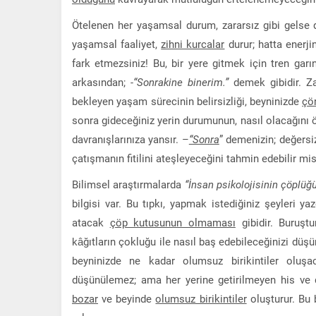
Ötelenen her yaşamsal durum, zararsız gibi gelse
yaşamsal faaliyet,
zihni kurcalar
durur; hatta enerjin
fark etmezsiniz! Bu, bir yere gitmek için tren garı
arkasından;
-“Sonrakine binerim.”
demek gibidir. Z
bekleyen yaşam sürecinin belirsizliği, beyninizde
çö
sonra gideceğiniz yerin durumunun, nasıl olacağını ö
davranışlarınıza yansır. –
“Sonra
” demenizin; değersiz
çatışmanın fitilini ateşleyeceğini tahmin edebilir mis
Bilimsel araştırmalarda
“İnsan psikolojisinin çöplüğü 
bilgisi var. Bu tıpkı, yapmak istediğiniz şeyleri y
atacak
çöp kutusunun olmaması
gibidir. Buruşt
kâğıtların çokluğu ile nasıl baş edebileceğinizi dü
beyninizde ne kadar olumsuz birikintiler oluşac
düşünülemez; ama her yerine getirilmeyen his v
bozar
ve beyinde
olumsuz birikintiler
oluşturur. Bu 