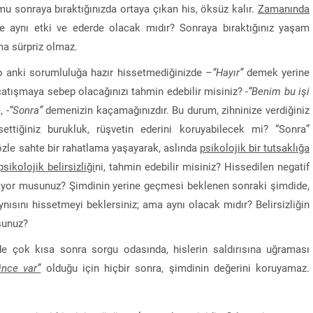
u sonraya bıraktığınızda ortaya çıkan his, öksüz kalır.
Zamanında
e aynı etki ve ederde olacak mıdır? Sonraya bıraktığınız yaşam
ma sürpriz olmaz.
 o anki sorumluluğa hazır hissetmediğinizde –
“Hayır”
demek yerine
r çatışmaya sebep olacağınızı tahmin edebilir misiniz?
-“Benim bu işi
e,
-“Sonra”
demenizin kaçamağınızdır. Bu durum, zihninize verdiğiniz
settiğiniz burukluk, rüşvetin ederini koruyabilecek mi? “Sonra”
sözle sahte bir rahatlama yaşayarak, aslında
psikolojik bir tutsaklığa
psikolojik belirsizliği
ni, tahmin edebilir misiniz? Hissedilen negatif
iliyor musunuz? Şimdinin yerine geçmesi beklenen sonraki şimdide,
ısını hissetmeyi beklersiniz; ama aynı olacak mıdır? Belirsizliğin
usunuz?
e çok kısa sonra sorgu odasında, hislerin saldırısına uğraması
ince var”
olduğu için hiçbir sonra, şimdinin değerini koruyamaz.