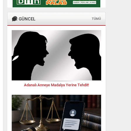
GÜNCEL
TÜMÜ
Adanalı Anneye Madalya Yerine Tehdit!