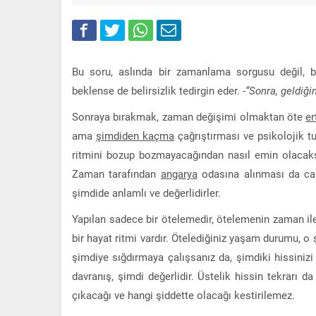
Bu soru, aslında bir zamanlama sorgusu değil, bi
beklense de belirsizlik tedirgin eder.
-“Sonra, geldiğ
Sonraya bırakmak, zaman değişimi olmaktan öte
er
ama
şimdiden kaçma
çağrıştırması ve psikolojik t
ritmini bozup bozmayacağından nasıl emin olacaksı
Zaman tarafından
angarya
odasına alınması da cab
şimdide anlamlı ve değerlidirler.
Yapılan sadece bir ötelemedir, ötelemenin zaman ile
bir hayat ritmi vardır. Ötelediğiniz yaşam durumu, 
şimdiye sığdırmaya çalışsanız da, şimdiki hissiniz
davranış, şimdi değerlidir. Üstelik hissin tekrarı d
çıkacağı ve hangi şiddette olacağı kestirilemez.