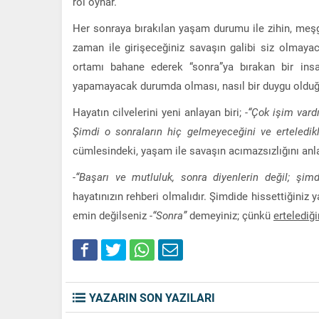
rol oynar.
Her sonraya bırakılan yaşam durumu ile zihin, meşgu
zaman ile girişeceğiniz savaşın galibi siz olmay
ortamı bahane ederek “sonra”ya bırakan bir insa
yapamayacak durumda olması, nasıl bir duygu olduğu
Hayatın cilvelerini yeni anlayan biri;
-“Çok işim var
Şimdi o sonraların hiç gelmeyeceğini ve erteledik
cümlesindeki, yaşam ile savaşın acımazsızlığını anla
-“Başarı ve mutluluk, sonra diyenlerin değil; şimdi
hayatınızın rehberi olmalıdır. Şimdide hissettiğini
emin değilseniz
-“Sonra”
demeyiniz; çünkü
ertelediği
YAZARIN SON YAZILARI