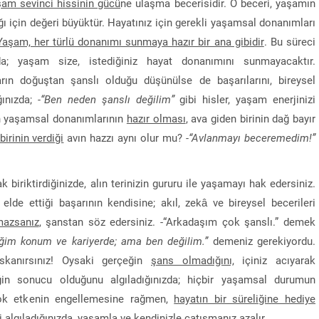
am sevinci hissinin gücü
ne ulaşma becerisidir. O beceri, yaşamın
 için değeri büyüktür. Hayatınız için gerekli yaşamsal donanımları
Yaşam, her türlü donanımı sunmaya hazır bir ana gibidir
. Bu süreci
zda; yaşam size, istediğiniz hayat donanımını sunmayacaktır.
rın doğuştan şanslı olduğu düşünülse de başarılarını, bireysel
ğınızda;
-“Ben neden şanslı değilim”
gibi hisler, yaşam enerjinizi
zin yaşamsal donanımlarının
hazır olması
, ava giden birinin dağ bayır
irinin verdiği
avın hazzı aynı olur mu?
-“Avlanmayı beceremedim!”
k biriktirdiğinizde, alın terinizin gururu ile yaşamayı hak edersiniz.
elde ettiği başarının kendisine; akıl, zekâ ve bireysel becerileri
mazsanız
, şanstan söz edersiniz. -“Arkadaşım çok şanslı.” demek
iğim konum ve kariyerde; ama ben değilim.”
demeniz gerekiyordu.
ıskanırsınız! Oysaki gerçeğin
şans olmadığını,
içiniz acıyarak
ğin sonucu olduğunu algıladığınızda; hiçbir yaşamsal durumun
çok etkenin engellemesine rağmen,
hayatın bir süreliğine hediye
lgıladığınızda, yaşamla ve kendinizle çatışmanız azalır.