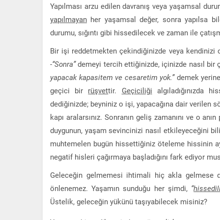
Yapılması arzu edilen davranış veya yaşamsal durum
yapılmayan
her yaşamsal değer, sonra yapılsa bil
durumu, sığıntı gibi hissedilecek ve zaman ile çatış
Bir işi reddetmekten çekindiğinizde veya kendinizi
-“Sonra”
demeyi tercih ettiğinizde, içinizde nasıl bi
yapacak kapasitem ve cesaretim yok.”
demek yerin
geçici bir
rüşvet
tir.
Geçiciliği
algıladığınızda his
dediğinizde; beyniniz o işi, yapacağına dair verilen 
kapı aralarsınız. Sonranın geliş zamanını ve o anın
duygunun, yaşam sevincinizi nasıl etkileyeceğini b
muhtemelen bugün hissettiğiniz öteleme hissinin ayn
negatif hisleri çağırmaya başladığını fark ediyor m
Geleceğin gelmemesi ihtimali hiç akla gelmese d
önlenemez. Yaşamın sunduğu her şimdi,
“
hissedil
Üstelik, geleceğin yükünü taşıyabilecek misiniz?