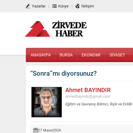
Yazarlar
Künye
İletişim
ANASAYFA
BURSA
EKONOMİ
SİYASET
“Sonra”mı diyorsunuz?
Ahmet BAYINDIR
ahmetbayindir@gmail.com
Eğitim ve Davranış Bilimci, İlişki ve Evl
27 Mayıs
2026