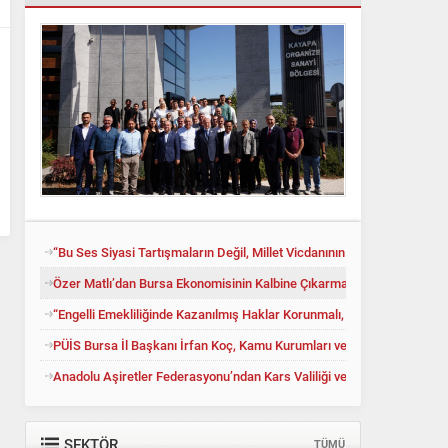
“Bu Ses Siyasi Tartışmaların Değil, Millet Vicdanının Konusudur”
Özer Matlı’dan Bursa Ekonomisinin Kalbine Çıkarma
“Engelli Emekliliğinde Kazanılmış Haklar Korunmalı, Belirsizlikler Son
PÜİS Bursa İl Başkanı İrfan Koç, Kamu Kurumları ve İş Dünyasıyla Te
Anadolu Aşiretler Federasyonu’ndan Kars Valiliği ve Kars Belediyesin
SEKTÖR
TÜMÜ