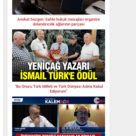
Avukat Sezgen: Sahte hukuk mesajları organize
dolandırıcılık ağlarının parçası
“Bu Onuru Türk Milleti ve Türk Dünyası Adına Kabul
Ediyorum”