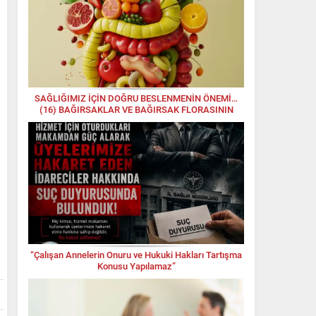
Mehmet ELÇİ
“Yol Çukur, Medeniyet Uzak!”
Mehmet YILMAZ
Mehmet Yılmaz yazdı; OKTAY
YILMAZ “DAHA FAZLASI VAR!”
SAĞLIĞIMIZ İÇİN DOĞRU BESLENMENİN ÖNEMİ…
(16) BAĞIRSAKLAR VE BAĞIRSAK FLORASININ
ÖNEMİ
Mine EBÇEM
Yine Akşam..
Murat KOÇ
GAZZE GERÇEĞİ: LİDERLER
ESİR!
“Çalışan Annelerin Onuru ve Hukuki Hakları Tartışma
Rahim ÖZ
Konusu Yapılamaz”
Başkent Olmanın Kültürel
Sorumluluğu: Ankara ve Yerel
Yönetimlerin Sanat Serüveni