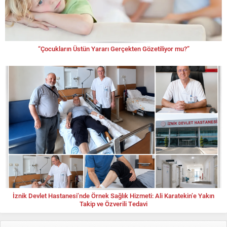
Yücel AKYÜREKLİ
ORMAN YANARSA, GELECEĞİMİZ KARARIR
“Çocukların Üstün Yararı Gerçekten Gözetiliyor mu?”
Ahmet BAYINDIR
“Sonra”mı diyorsunuz?
İznik Devlet Hastanesi’nde Örnek Sağlık Hizmeti: Ali Karatekin’e Yakın
Takip ve Özverili Tedavi