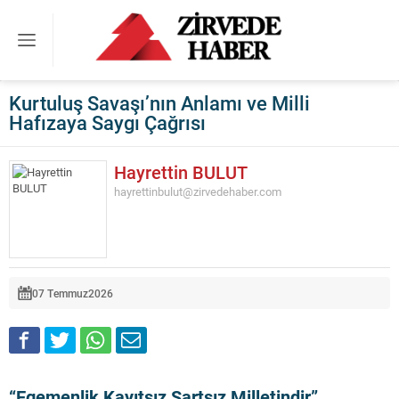
Kurtuluş Savaşı’nın Anlamı ve Milli
Hafızaya Saygı Çağrısı
Hayrettin BULUT
hayrettinbulut@zirvedehaber.com
07 Temmuz
2026
“Egemenlik Kayıtsız Şartsız Milletindir”