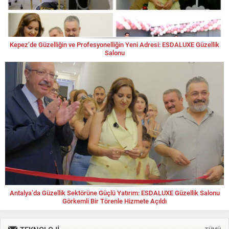
Kepez’de Güzelliğin ve Profesyonelliğin Yeni Adresi: ESDALUXE Güzellik
Salonu
Antalya’da Güzellik Sektörüne Güçlü Yatırım: ESDALUXE Güzellik Salonu
Görkemli Bir Törenle Hizmete Açıldı