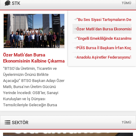
STK
TÜMÜ
“Bu Ses Siyasi Tartışmaların Değil
Özer Matlı’dan Bursa Ekonomisini
“Engelli Emekliliğinde Kazanılmış H
PÜİS Bursa İl Başkanı İrfan Koç, 
Özer Matlı’dan Bursa
Anadolu Aşiretler Federasyonu’ndan
Ekonomisinin Kalbine Çıkarma
“BTSO’da Üretimin, Ticaretin ve
Üyelerimizin Önünü Birlikte
Açacağız” BTSO Başkan Adayı Özer
Matlı, Bursa’nın Üretim Gücünü
Yerinde İnceledi: OSB’ler, Sanayi
Kuruluşları ve İş Dünyası
Temsilcileriyle Geleceğin Bursa
Ekonomisi Masaya Yatırıldı Bursa
Ticaret ve Sanayi Odası (BTSO)
SEKTÖR
TÜMÜ
Başkan Adayı Özer Matlı,...