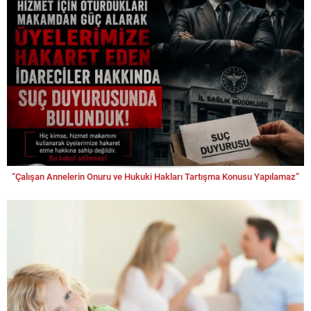
Mine EBÇEM
Yine Akşam..
Murat KOÇ
GAZZE GERÇEĞİ: LİDERLER ESİR!
Rahim ÖZ
Başkent Olmanın Kültürel Sorumluluğu: Ankara
ve Yerel Yönetimlerin Sanat Serüveni
“Çalışan Annelerin Onuru ve Hukuki Hakları Tartışma Konusu Yapılamaz”
Saye YILMAZ
Gıda Teröristleri ve Plastik Tabak Dönemi
Şerafettin ÇENGEL
Bahrül Meyyit (Dead Sea) – Lut Gölü – Ölü Deniz:
Dünyanın En Derin Yaşam Alanında Jeolojik Bir
Yolculuk