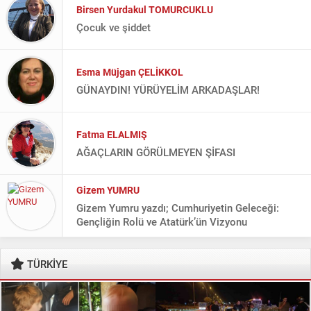
Birsen Yurdakul TOMURCUKLU
Çocuk ve şiddet
Esma Müjgan ÇELİKKOL
GÜNAYDIN! YÜRÜYELİM ARKADAŞLAR!
Fatma ELALMIŞ
AĞAÇLARIN GÖRÜLMEYEN ŞİFASI
Gizem YUMRU
Gizem Yumru yazdı; Cumhuriyetin Geleceği:
Gençliğin Rolü ve Atatürk’ün Vizyonu
Gülcan TEPE
TÜRKİYE
SENLE SEVDA