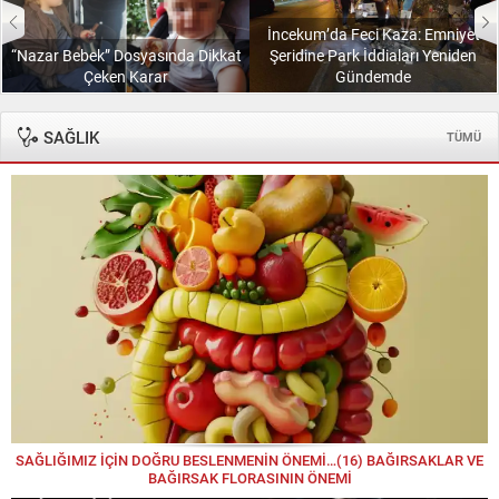
Hasan KARABULUT
İncekum’da Feci Kaza: Emniyet
Hasan Karabulut yazdı; Kırk yıl sonra elde kalan
“Nazar Bebek” Dosyasında Dikkat
Şeridine Park İddiaları Yeniden
Çeken Karar
Gündemde
Hayrettin BULUT
Kuruluş Ruhundan Geleceğe: Tarihin Gölgesinde
SAĞLIK
TÜMÜ
Yeni Bir Yürüyüş
KUTARBA Pınar KORKMAZ
Sataney Guaşa: Nart Destanlarından Günümüze
Uzanan Bir Bilgelik
Mehmet ELÇİ
“Yol Çukur, Medeniyet Uzak!”
Mehmet YILMAZ
Mehmet Yılmaz yazdı; OKTAY YILMAZ “DAHA
FAZLASI VAR!”
SAĞLIĞIMIZ İÇİN DOĞRU BESLENMENİN ÖNEMİ…(16) BAĞIRSAKLAR VE
BAĞIRSAK FLORASININ ÖNEMİ