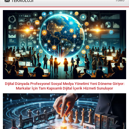
TEKNOLOJİ
TÜMÜ
Dijital Dünyada Profesyonel Sosyal Medya Yönetimi Yeni Döneme Giriyor:
Markalar İçin Tam Kapsamlı Dijital İçerik Hizmeti Sunuluyor