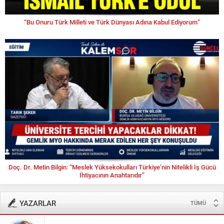
“Bu Onuru Türk Milleti ve Türk Dünyası Adına Kabul Ediyorum”
Doç. Dr. Metin Bilgin: “Meslek Yüksekokulları Türkiye’nin Nitelikli İş Gücü
İhtiyacının Anahtarıdır”
YAZARLAR
TÜMÜ