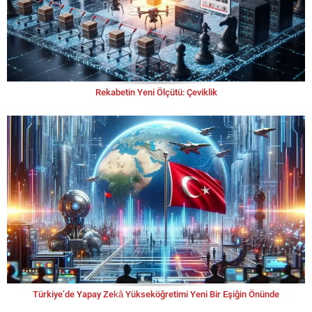
Rekabetin Yeni Ölçütü: Çeviklik
Türkiye’de Yapay Zekâ Yükseköğretimi Yeni Bir Eşiğin Önünde