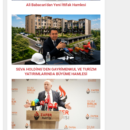
Ali Babacan’dan Yeni İttifak Hamlesi
SEVA HOLDİNG’DEN GAYRİMENKUL VE TURİZM
YATIRIMLARINDA BÜYÜME HAMLESİ