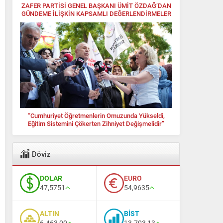
ZAFER PARTİSİ GENEL BAŞKANI ÜMİT ÖZDAĞ’DAN
GÜNDEME İLİŞKİN KAPSAMLI DEĞERLENDİRMELER
“Cumhuriyet Öğretmenlerin Omuzunda Yükseldi,
Eğitim Sistemini Çökerten Zihniyet Değişmelidir”
Döviz
DOLAR
EURO
47,5751
54,9635
ALTIN
BİST
6.463,00
13.703,13