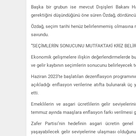
Başka bir grubun ise mevcut Dışişleri Bakanı H
gerektiğini düşündüğünü öne süren Özdağ, dördüncü gr
Özdağ, seçim tarihi henüz belirlenmemiş olmasına r
savundu.
“SEÇİMLERİN SONUCUNU MUTFAKTAKİ KRİZ BELİ
Ekonomik gelişmelere ilişkin değerlendirmelerde bu
ve gelir kaybının seçimlerin sonucunu belirleyecek t
Haziran 2023’te başlatılan dezenflasyon programını
açıkladığı enflasyon verilerine atıfta bulunarak üç 
etti.
Emeklilerin ve asgari ücretlilerin gelir seviyeleri
temmuz ayında maaşlara enflasyon farkı verilmesi g
Zafer Partisi’nin hedefinin asgari ücretin gene
yaşayabilecek gelir seviyelerine ulaşması olduğu