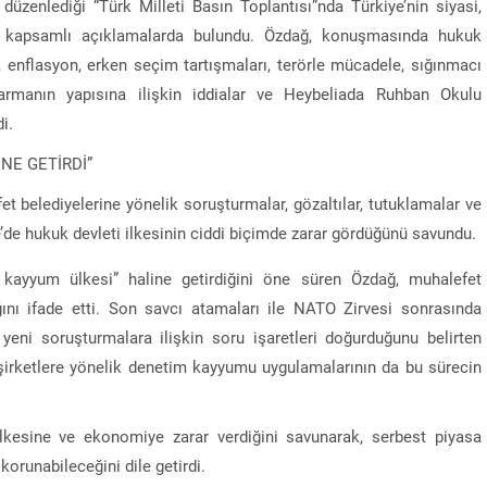
düzenlediği “Türk Milleti Basın Toplantısı”nda Türkiye’nin siyasi,
n kapsamlı açıklamalarda bulundu. Özdağ, konuşmasında hukuk
, enflasyon, erken seçim tartışmaları, terörle mücadele, sığınmacı
andarmanın yapısına ilişkin iddialar ve Heybeliada Ruhban Okulu
i.
NE GETİRDİ”
belediyelerine yönelik soruşturmalar, gözaltılar, tutuklamalar ve
de hukuk devleti ilkesinin ciddi biçimde zarar gördüğünü savundu.
e kayyum ülkesi” haline getirdiğini öne süren Özdağ, muhalefet
ığını ifade etti. Son savcı atamaları ile NATO Zirvesi sonrasında
 yeni soruşturmalara ilişkin soru işaretleri doğurduğunu belirten
 şirketlere yönelik denetim kayyumu uygulamalarının da bu sürecin
lkesine ve ekonomiye zarar verdiğini savunarak, serbest piyasa
orunabileceğini dile getirdi.