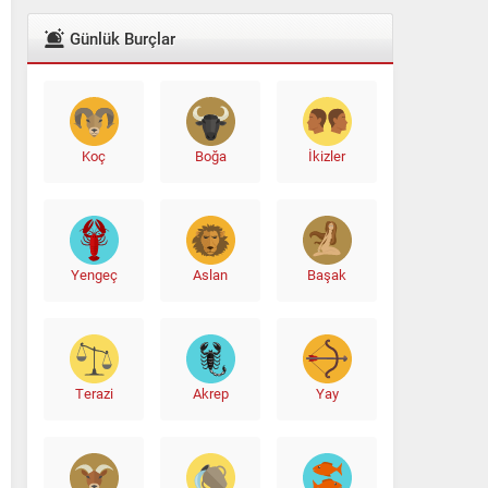
Günlük Burçlar
Koç
Boğa
İkizler
Yengeç
Aslan
Başak
Terazi
Akrep
Yay