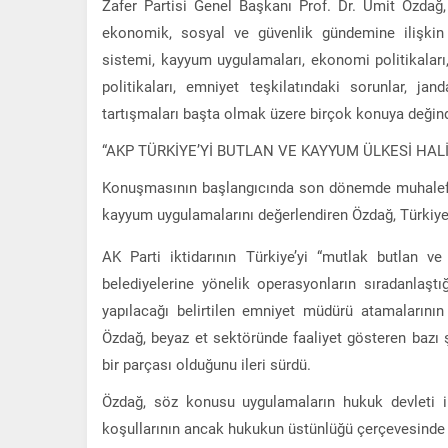
Zafer Partisi Genel Başkanı Prof. Dr. Ümit Özdağ, 
ekonomik, sosyal ve güvenlik gündemine ilişki
sistemi, kayyum uygulamaları, ekonomi politikaları
politikaları, emniyet teşkilatındaki sorunlar, j
tartışmaları başta olmak üzere birçok konuya değind
“AKP TÜRKİYE’Yİ BUTLAN VE KAYYUM ÜLKESİ HALİ
Konuşmasının başlangıcında son dönemde muhalefet 
kayyum uygulamalarını değerlendiren Özdağ, Türkiye’
AK Parti iktidarının Türkiye’yi “mutlak butlan v
belediyelerine yönelik operasyonların sıradanlaşt
yapılacağı belirtilen emniyet müdürü atamalarının
Özdağ, beyaz et sektöründe faaliyet gösteren bazı
bir parçası olduğunu ileri sürdü.
Özdağ, söz konusu uygulamaların hukuk devleti i
koşullarının ancak hukukun üstünlüğü çerçevesinde k