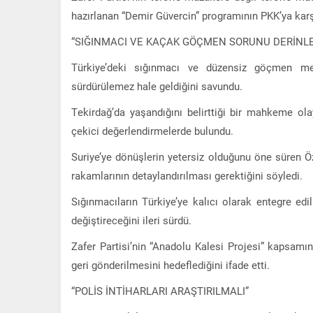
hazırlanan “Demir Güvercin” programının PKK’ya karşı 
“SIĞINMACI VE KAÇAK GÖÇMEN SORUNU DERİNLE
Türkiye’deki sığınmacı ve düzensiz göçmen mes
sürdürülemez hale geldiğini savundu.
Tekirdağ’da yaşandığını belirttiği bir mahkeme ol
çekici değerlendirmelerde bulundu.
Suriye’ye dönüşlerin yetersiz olduğunu öne süren Ö
rakamlarının detaylandırılması gerektiğini söyledi.
Sığınmacıların Türkiye’ye kalıcı olarak entegre ed
değiştireceğini ileri sürdü.
Zafer Partisi’nin “Anadolu Kalesi Projesi” kapsam
geri gönderilmesini hedeflediğini ifade etti.
“POLİS İNTİHARLARI ARAŞTIRILMALI”