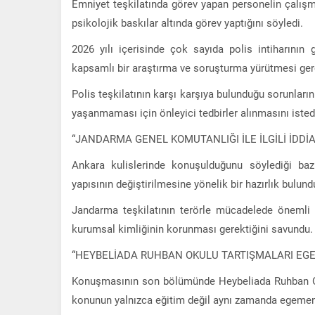
Emniyet teşkilatında görev yapan personelin çalışma
psikolojik baskılar altında görev yaptığını söyledi.
2026 yılı içerisinde çok sayıda polis intiharının ge
kapsamlı bir araştırma ve soruşturma yürütmesi gerek
Polis teşkilatının karşı karşıya bulunduğu sorunların
yaşanmaması için önleyici tedbirler alınmasını isted
“JANDARMA GENEL KOMUTANLIĞI İLE İLGİLİ İDDİA
Ankara kulislerinde konuşulduğunu söylediği ba
yapısının değiştirilmesine yönelik bir hazırlık bulund
Jandarma teşkilatının terörle mücadelede önemli b
kurumsal kimliğinin korunması gerektiğini savundu.
“HEYBELİADA RUHBAN OKULU TARTIŞMALARI EGE
Konuşmasının son bölümünde Heybeliada Ruhban Okul
konunun yalnızca eğitim değil aynı zamanda egemen