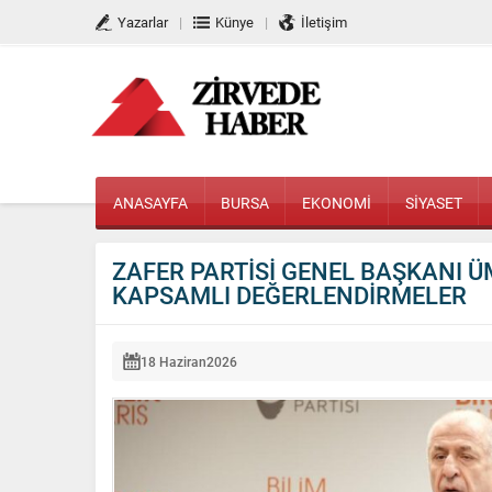
Yazarlar
Künye
İletişim
ANASAYFA
BURSA
EKONOMİ
SİYASET
ZAFER PARTİSİ GENEL BAŞKANI Ü
KAPSAMLI DEĞERLENDİRMELER
18 Haziran
2026