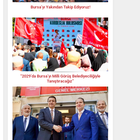
Bursa’yı Yakından Takip Ediyoruz!
“2029’da Bursa’yı Milli Görüş Belediyeciliğiyle
Tanıştıracağız”