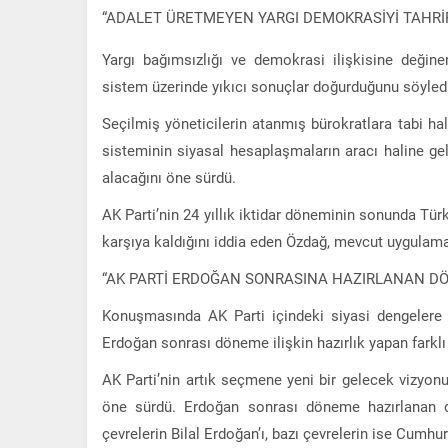
“ADALET ÜRETMEYEN YARGI DEMOKRASİYİ TAHRİ
Yargı bağımsızlığı ve demokrasi ilişkisine değin
sistem üzerinde yıkıcı sonuçlar doğurduğunu söyled
Seçilmiş yöneticilerin atanmış bürokratlara tabi hal
sisteminin siyasal hesaplaşmaların aracı haline g
alacağını öne sürdü.
AK Parti’nin 24 yıllık iktidar döneminin sonunda Tür
karşıya kaldığını iddia eden Özdağ, mevcut uygulamala
“AK PARTİ ERDOĞAN SONRASINA HAZIRLANAN DÖ
Konuşmasında AK Parti içindeki siyasi dengelere
Erdoğan sonrası döneme ilişkin hazırlık yapan farklı
AK Parti’nin artık seçmene yeni bir gelecek vizyon
öne sürdü. Erdoğan sonrası döneme hazırlanan dör
çevrelerin Bilal Erdoğan’ı, bazı çevrelerin ise Cumh