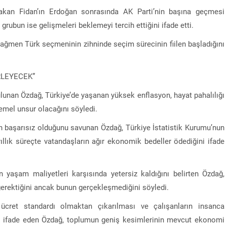
akan Fidan’ın Erdoğan sonrasında AK Parti’nin başına geçmesi
ubun ise gelişmeleri beklemeyi tercih ettiğini ifade etti.
ağmen Türk seçmeninin zihninde seçim sürecinin fiilen başladığını
RLEYECEK”
lunan Özdağ, Türkiye’de yaşanan yüksek enflasyon, hayat pahalılığı
emel unsur olacağını söyledi.
n başarısız olduğunu savunan Özdağ, Türkiye İstatistik Kurumu’nun
yıllık süreçte vatandaşların ağır ekonomik bedeller ödediğini ifade
nin yaşam maliyetleri karşısında yetersiz kaldığını belirten Özdağ,
erektiğini ancak bunun gerçekleşmediğini söyledi.
l ücret standardı olmaktan çıkarılması ve çalışanların insanca
nu ifade eden Özdağ, toplumun geniş kesimlerinin mevcut ekonomi