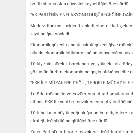
politikalarına olan güvenini kaybettiğini öne sürdü.
“AK PARTİ’NİN ENFLASYONU DÜŞÜRECEĞİNE DAİR
Merkez Bankası beklenti anketlerine dikkat çeken 
zayıfladığını söyledi.
Ekonomik güvenin ancak hukuk güvenliğiyle mümkün
ülkede ekonomik istikrarın sağlanamayacağını savu
Türkiye’nin sürekli borçlanan ve yüksek faiz öde
çözümün üretim ekonomisine geçiş olduğunu dile ge
“PKK İLE MÜZAKERE DEĞİL, TERÖRLE MÜCADELE 
Terörle mücadele ve çözüm süreci tartışmalarına da
altında PKK ile yeni bir müzakere süreci yürüttüğünü i
Türk halkının büyük çoğunluğunun bu girişimlere ka
strateji değişikliğine gittiğini öne sürdü.
Zafer Partisi’nin terörle müzakere değil terörle mü