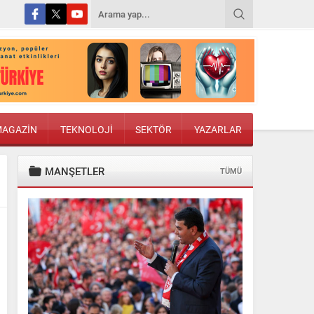
AGAZİN
TEKNOLOJİ
SEKTÖR
YAZARLAR
MANŞETLER
TÜMÜ