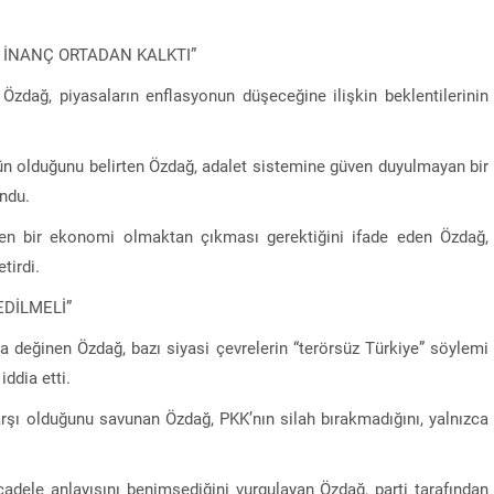
 İNANÇ ORTADAN KALKTI”
Özdağ, piyasaların enflasyonun düşeceğine ilişkin beklentilerinin
 olduğunu belirten Özdağ, adalet sistemine güven duyulmayan bir
ndu.
yen bir ekonomi olmaktan çıkması gerektiğini ifade eden Özdağ,
tirdi.
EDİLMELİ”
 değinen Özdağ, bazı siyasi çevrelerin “terörsüz Türkiye” söylemi
ddia etti.
rşı olduğunu savunan Özdağ, PKK’nın silah bırakmadığını, yalnızca
“Sandık Emaneti Kişisel İkbal İçin Kullanılamaz
cadele anlayışını benimsediğini vurgulayan Özdağ, parti tarafından