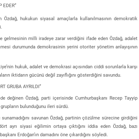
P EDER”
en Özdağ, hukukun siyasal amaçlarla kullanılmasının demokratik
i.
e gelmesinin milli iradeye zarar verdiğini ifade eden Özdağ, adalet
elmesi durumunda demokrasinin yerini otoriter yönetim anlayışının
kiye’nin hukuk, adalet ve demokrasi açısından ciddi sorunlarla karşı
rın iktidarın gücünü değil zayıflığını gösterdiğini savundu.
RT GRUBA AYRILDI”
 de değinen Özdağ, parti içerisinde Cumhurbaşkanı Recep Tayyip
 grupların bulunduğunu ileri sürdü.
u sunamadığını savunan Özdağ, partinin çözülme sürecine girdiğini
t ayrı siyasi eğilimin ortaya çıktığını iddia eden Özdağ, bazı
urbaşkanı Erdoğan’ın damadını öne çıkardığını söyledi.