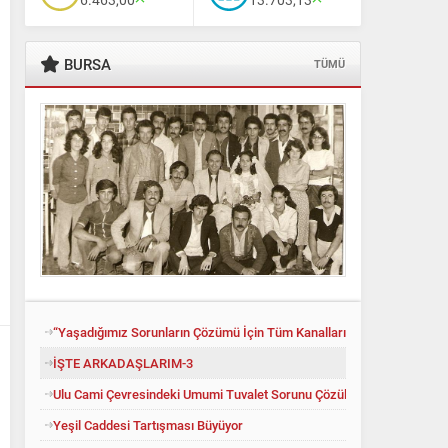
BURSA
TÜMÜ
Ali Babacan’dan Yeni İttifak Hamlesi
“Yaşadığımız Sorunların Çözümü İçin Tüm Kanalları Denedik”
İŞTE ARKADAŞLARIM-3
Ulu Cami Çevresindeki Umumi Tuvalet Sorunu Çözüldü
Yeşil Caddesi Tartışması Büyüyor