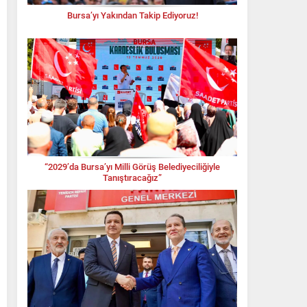
Bursa’yı Yakından Takip Ediyoruz!
“2029’da Bursa’yı Milli Görüş Belediyeciliğiyle
Tanıştıracağız”