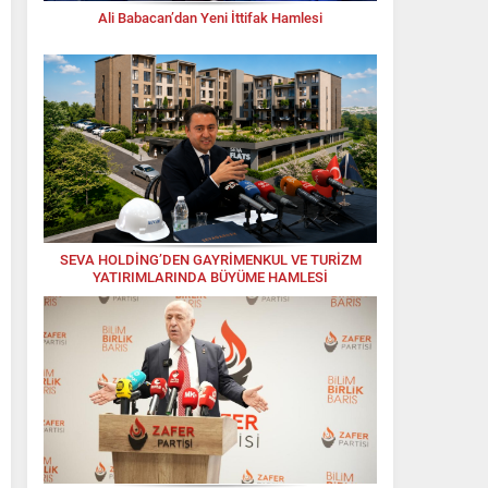
Ali Babacan’dan Yeni İttifak Hamlesi
SEVA HOLDİNG’DEN GAYRİMENKUL VE TURİZM
YATIRIMLARINDA BÜYÜME HAMLESİ