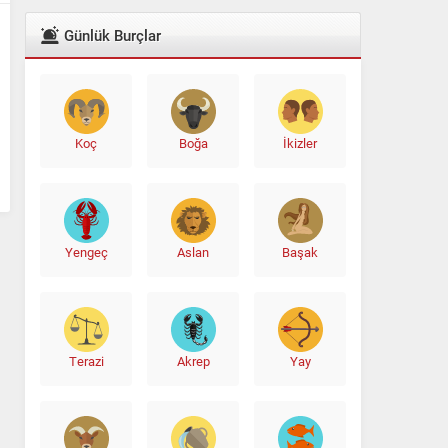
Günlük Burçlar
Koç
Boğa
İkizler
Yengeç
Aslan
Başak
Terazi
Akrep
Yay