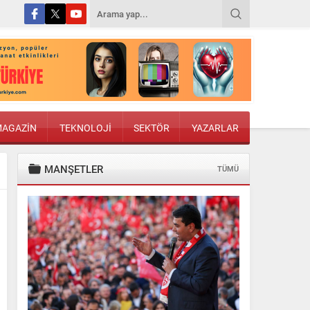
AGAZİN
TEKNOLOJİ
SEKTÖR
YAZARLAR
MANŞETLER
TÜMÜ