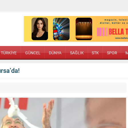
TÜRKİYE
GÜNCEL
DÜNYA
SAĞLIK
STK
SPOR
M
rsa’da!