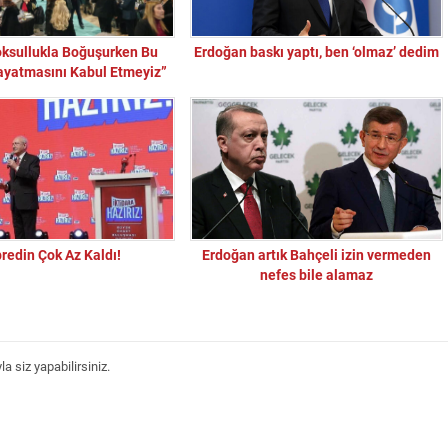
oksullukla Boğuşurken Bu
Erdoğan baskı yaptı, ben ‘olmaz’ dedim
yatmasını Kabul Etmeyiz”
redin Çok Az Kaldı!
Erdoğan artık Bahçeli izin vermeden
nefes bile alamaz
 siz yapabilirsiniz.
“Sandık Emaneti Kişisel İkbal İçin Kullanılamaz