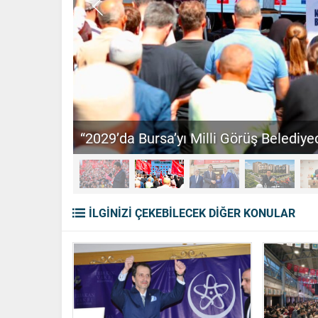
“2029’da Bursa’yı Milli Görüş Belediyec
İLGİNİZİ ÇEKEBİLECEK DİĞER KONULAR