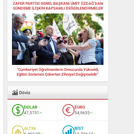
ZAFER PARTİSİ GENEL BAŞKANI ÜMİT ÖZDAĞ’DAN
GÜNDEME İLİŞKİN KAPSAMLI DEĞERLENDİRMELER
“Cumhuriyet Öğretmenlerin Omuzunda Yükseldi,
Eğitim Sistemini Çökerten Zihniyet Değişmelidir”
Döviz
DOLAR
EURO
47,5751
54,9635
ALTIN
BİST
6.463,00
13.703,13