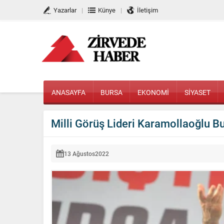
Yazarlar
Künye
İletişim
ANASAYFA
BURSA
EKONOMİ
SİYASET
Milli Görüş Lideri Karamollaoğlu Bu
13 Ağustos
2022