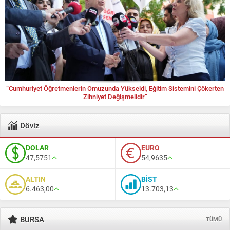
“Cumhuriyet Öğretmenlerin Omuzunda Yükseldi, Eğitim Sistemini Çökerten
Zihniyet Değişmelidir”
Döviz
DOLAR
EURO
47,5751
54,9635
ALTIN
BİST
6.463,00
13.703,13
BURSA
TÜMÜ