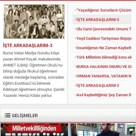
“Yaşadığımız Sorunların Çözümü İ
İŞTE ARKADAŞLARIM-3
Ulu Cami Çevresindeki Umumi Tuv
Yeşil Caddesi Tartışması Büyüyor
İŞTE ARKADAŞLARIM-3
İnsanlığımızı Ne Zaman Kaybettik?
Bursa Vatan Medya Gurubu köşe
Türk Milletinin bilmediği konu eko
yazarı Ahmet Koçak makalesinde;
AHMET İLBAŞ: Öğretmen Okulu’nu
BURSA HALKININ ONURU VE GU
bitirip doğuda İlkokul öğretmeni
ORMAN YANARSA, VATANIN NEFE
olarak mesleğe başlamış, sonradan
Eğitim Enstitüsü’nü bitirerek
İŞTE ARKADAŞLARIM-2
Edebiyat öğretmeni olmuştur. Şairdir.
Asıl Kaybettiğimiz Şey Zaman Değil
Yazardır. Henüz Kitabı yoktur.
Konuyu açıp kendisine “Kitapsız”
diyenlere güler geçer. Yüce...
GELİŞMELER