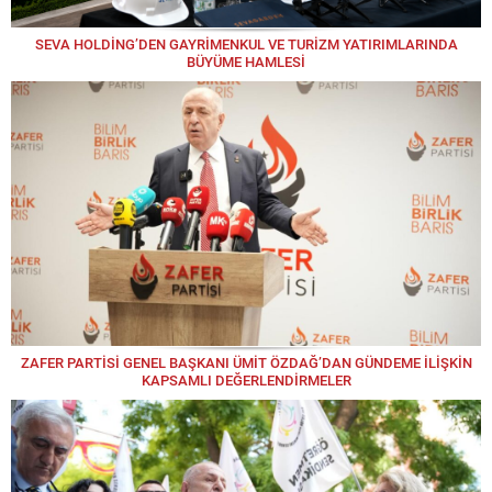
SEVA HOLDİNG’DEN GAYRİMENKUL VE TURİZM YATIRIMLARINDA
BÜYÜME HAMLESİ
ZAFER PARTİSİ GENEL BAŞKANI ÜMİT ÖZDAĞ’DAN GÜNDEME İLİŞKİN
KAPSAMLI DEĞERLENDİRMELER