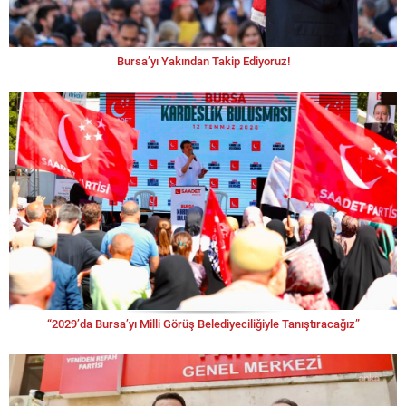
Bursa’yı Yakından Takip Ediyoruz!
“2029’da Bursa’yı Milli Görüş Belediyeciliğiyle Tanıştıracağız”