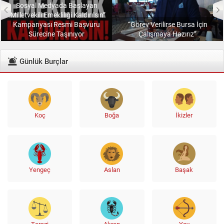
Sosyal Medyada Başlayan
“Milletvekili Emekliliği Kaldırılsın”
Kampanyası Resmi Başvuru
“Görev Verilirse Bursa İçin
Sürecine Taşınıyor
Çalışmaya Hazırız”
Günlük Burçlar
Koç
Boğa
İkizler
Yengeç
Aslan
Başak