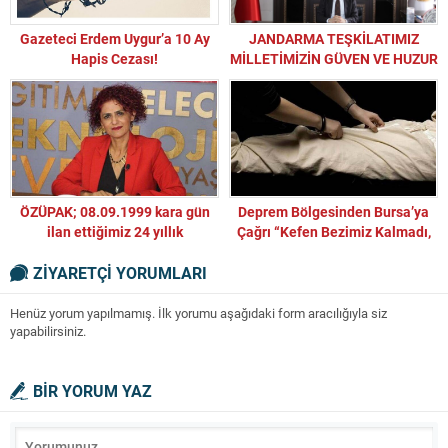
Gazeteci Erdem Uygur’a 10 Ay
JANDARMA TEŞKİLATIMIZ
Hapis Cezası!
MİLLETİMİZİN GÜVEN VE HUZUR
TEMİNATIDIR
ÖZÜPAK; 08.09.1999 kara gün
Deprem Bölgesinden Bursa’ya
ilan ettiğimiz 24 yıllık
Çağrı “Kefen Bezimiz Kalmadı,
mağduriyetin tarihidir!
Lütfen Yardım Edin!”
ZİYARETÇİ YORUMLARI
Henüz yorum yapılmamış. İlk yorumu aşağıdaki form aracılığıyla siz
yapabilirsiniz.
BİR YORUM YAZ