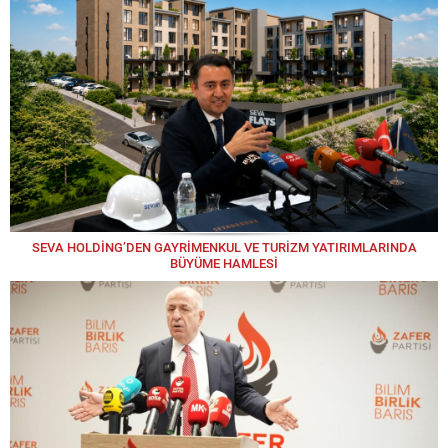
SEVA HOLDİNG’DEN GAYRİMENKUL VE TURİZM YATIRIMLARINDA
BÜYÜME HAMLESİ