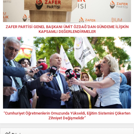
ZAFER PARTİSİ GENEL BAŞKANI ÜMİT ÖZDAĞ’DAN GÜNDEME İLİŞKİN
KAPSAMLI DEĞERLENDİRMELER
“Cumhuriyet Öğretmenlerin Omuzunda Yükseldi, Eğitim Sistemini Çökerten
Zihniyet Değişmelidir”