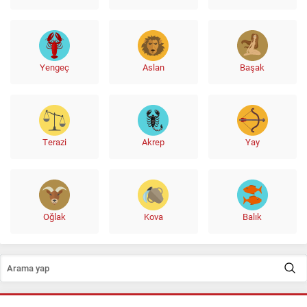
Yengeç
Aslan
Başak
Terazi
Akrep
Yay
Oğlak
Kova
Balık