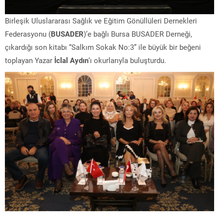
Birleşik Uluslararası Sağlık ve Eğitim Gönüllüleri Dernekleri
Federasyonu (
BUSADER
)’e bağlı Bursa BUSADER Derneği,
çıkardığı son kitabı “Salkım Sokak No:3” ile büyük bir beğeni
toplayan Yazar
İclal Aydın
‘ı okurlarıyla buluşturdu.