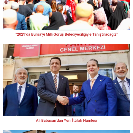
“2029’da Bursa’yı Milli Görüş Belediyeciliğiyle Tanıştıracağız”
Ali Babacan’dan Yeni İttifak Hamlesi