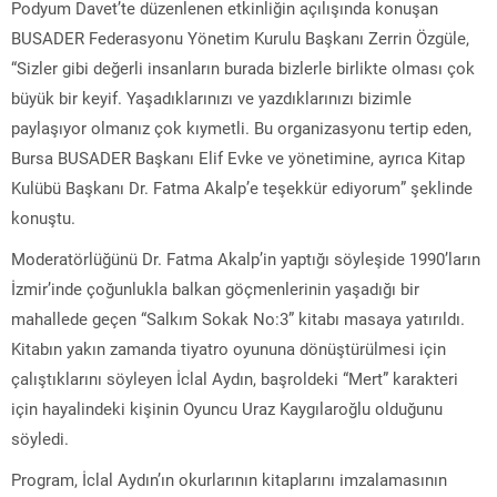
Podyum Davet’te düzenlenen etkinliğin açılışında konuşan
BUSADER Federasyonu Yönetim Kurulu Başkanı Zerrin Özgüle,
“Sizler gibi değerli insanların burada bizlerle birlikte olması çok
büyük bir keyif. Yaşadıklarınızı ve yazdıklarınızı bizimle
paylaşıyor olmanız çok kıymetli. Bu organizasyonu tertip eden,
Bursa BUSADER Başkanı Elif Evke ve yönetimine, ayrıca Kitap
Kulübü Başkanı Dr. Fatma Akalp’e teşekkür ediyorum” şeklinde
konuştu.
Moderatörlüğünü Dr. Fatma Akalp’in yaptığı söyleşide 1990’ların
İzmir’inde çoğunlukla balkan göçmenlerinin yaşadığı bir
mahallede geçen “Salkım Sokak No:3” kitabı masaya yatırıldı.
Kitabın yakın zamanda tiyatro oyununa dönüştürülmesi için
çalıştıklarını söyleyen İclal Aydın, başroldeki “Mert” karakteri
için hayalindeki kişinin Oyuncu Uraz Kaygılaroğlu olduğunu
söyledi.
Program, İclal Aydın’ın okurlarının kitaplarını imzalamasının