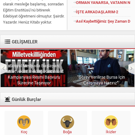
ORMAN YANARSA, VATANIN NEFE
olarak mesleğe başlamış, sonradan
Eğitim Enstitüsü’nü bitirerek
İŞTE ARKADAŞLARIM-2
Edebiyat öğretmeni olmuştur. Şairdir.
Asıl Kaybettiğimiz Şey Zaman Değil
Yazardır. Henüz Kitabı yoktur.
Konuyu açıp kendisine “Kitapsız”
diyenlere güler geçer. Yüce...
GELİŞMELER
Sosyal Medyada Başlayan
“Milletvekili Emekliliği Kaldırılsın”
Kampanyası Resmi Başvuru
“Görev Verilirse Bursa İçin
Sürecine Taşınıyor
Çalışmaya Hazırız”
Günlük Burçlar
Koç
Boğa
İkizler