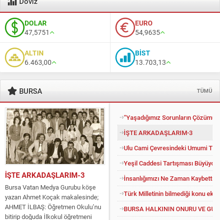
Döviz
DOLAR
EURO
47,5751
54,9635
ALTIN
BİST
6.463,00
13.703,13
BURSA
TÜMÜ
“Yaşadığımız Sorunların Çözümü İ
İŞTE ARKADAŞLARIM-3
Ulu Cami Çevresindeki Umumi Tuv
Yeşil Caddesi Tartışması Büyüyor
İŞTE ARKADAŞLARIM-3
İnsanlığımızı Ne Zaman Kaybettik?
Bursa Vatan Medya Gurubu köşe
Türk Milletinin bilmediği konu eko
yazarı Ahmet Koçak makalesinde;
AHMET İLBAŞ: Öğretmen Okulu’nu
BURSA HALKININ ONURU VE GU
bitirip doğuda İlkokul öğretmeni