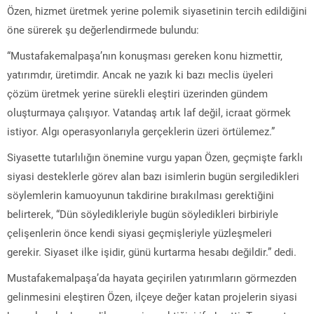
Özen, hizmet üretmek yerine polemik siyasetinin tercih edildiğini
öne sürerek şu değerlendirmede bulundu:
“Mustafakemalpaşa’nın konuşması gereken konu hizmettir,
yatırımdır, üretimdir. Ancak ne yazık ki bazı meclis üyeleri
çözüm üretmek yerine sürekli eleştiri üzerinden gündem
oluşturmaya çalışıyor. Vatandaş artık laf değil, icraat görmek
istiyor. Algı operasyonlarıyla gerçeklerin üzeri örtülemez.”
Siyasette tutarlılığın önemine vurgu yapan Özen, geçmişte farklı
siyasi desteklerle görev alan bazı isimlerin bugün sergiledikleri
söylemlerin kamuoyunun takdirine bırakılması gerektiğini
belirterek, “Dün söyledikleriyle bugün söyledikleri birbiriyle
çelişenlerin önce kendi siyasi geçmişleriyle yüzleşmeleri
gerekir. Siyaset ilke işidir, günü kurtarma hesabı değildir.” dedi.
Mustafakemalpaşa’da hayata geçirilen yatırımların görmezden
gelinmesini eleştiren Özen, ilçeye değer katan projelerin siyasi