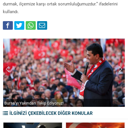
durmak, ilçemize karşı ortak sorumluluğumuzdur.” ifadelerini
kullandı.
LE
Bursa’yı Yakından Takip Ediyoruz!
“
İLGİNİZİ ÇEKEBİLECEK DİĞER KONULAR