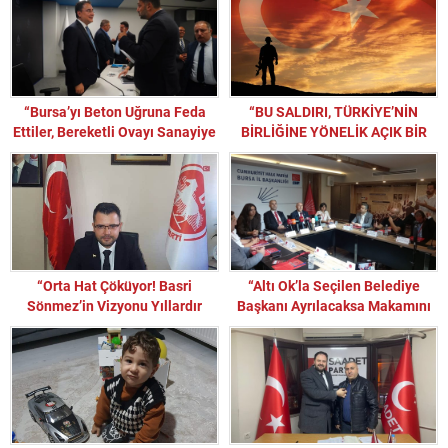
“Bursa’yı Beton Uğruna Feda
“BU SALDIRI, TÜRKİYE’NİN
Ettiler, Bereketli Ovayı Sanayiye
BİRLİĞİNE YÖNELİK AÇIK BİR
Kurban Verdiler!”
MEYDAN OKUMADIR”
“Orta Hat Çöküyor! Basri
“Altı Ok’la Seçilen Belediye
Sönmez’in Vizyonu Yıllardır
Başkanı Ayrılacaksa Makamını
Rantçılarca Sabote Edildi!”
da Bırakmalıdır”