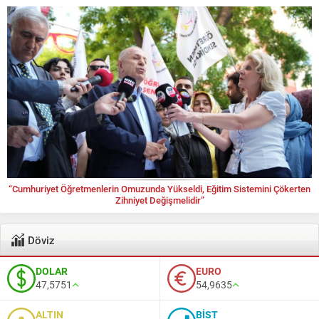
“Cumhuriyet Öğretmenlerin Omuzunda Yükseldi, Eğitim Sistemini Çökerten
Zihniyet Değişmelidir”
Döviz
DOLAR
EURO
47,5751
54,9635
ALTIN
BİST