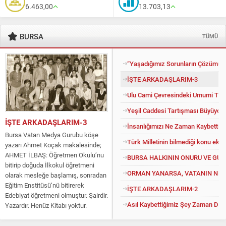
6.463,00
13.703,13
BURSA
TÜMÜ
“Yaşadığımız Sorunların Çözümü İ
İŞTE ARKADAŞLARIM-3
Ulu Cami Çevresindeki Umumi Tuv
Yeşil Caddesi Tartışması Büyüyor
İŞTE ARKADAŞLARIM-3
İnsanlığımızı Ne Zaman Kaybettik?
Bursa Vatan Medya Gurubu köşe
Türk Milletinin bilmediği konu eko
yazarı Ahmet Koçak makalesinde;
AHMET İLBAŞ: Öğretmen Okulu’nu
BURSA HALKININ ONURU VE GU
bitirip doğuda İlkokul öğretmeni
ORMAN YANARSA, VATANIN NEFE
olarak mesleğe başlamış, sonradan
Eğitim Enstitüsü’nü bitirerek
İŞTE ARKADAŞLARIM-2
Edebiyat öğretmeni olmuştur. Şairdir.
Asıl Kaybettiğimiz Şey Zaman Değil
Yazardır. Henüz Kitabı yoktur.
Konuyu açıp kendisine “Kitapsız”
diyenlere güler geçer. Yüce...