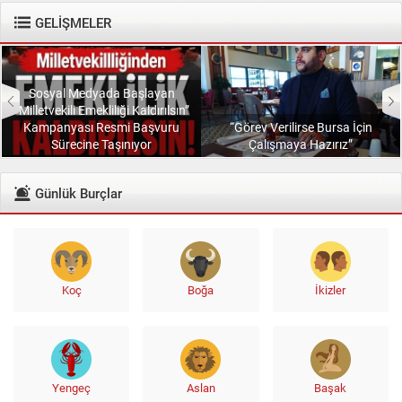
GELİŞMELER
Sosyal Medyada Başlayan
“Milletvekili Emekliliği Kaldırılsın”
Kampanyası Resmi Başvuru
“Görev Verilirse Bursa İçin
Sürecine Taşınıyor
Çalışmaya Hazırız”
Günlük Burçlar
Koç
Boğa
İkizler
Yengeç
Aslan
Başak