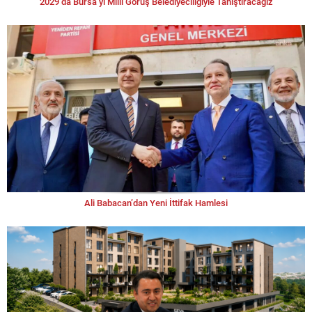
“2029’da Bursa’yı Milli Görüş Belediyeciliğiyle Tanıştıracağız”
Ali Babacan’dan Yeni İttifak Hamlesi