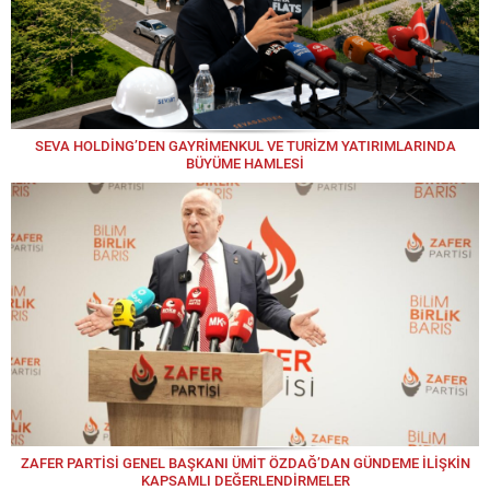
SEVA HOLDİNG’DEN GAYRİMENKUL VE TURİZM YATIRIMLARINDA
BÜYÜME HAMLESİ
ZAFER PARTİSİ GENEL BAŞKANI ÜMİT ÖZDAĞ’DAN GÜNDEME İLİŞKİN
KAPSAMLI DEĞERLENDİRMELER