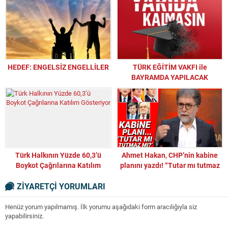
HEDEF: ENGELSİZ ENGELLİLER
TÜRK EĞİTİM VAKFI ile
BAYRAMDA YAPILACAK
BAĞIŞLARLA DA ÖĞRENCİLERİN
YANINDA OLALIM!
Türk Halkının Yüzde 60,3’ü
Ahmet Hakan, CHP’nin kabine
Boykot Çağrılarına Katılım
planını yazdı! “Tutar mı tutmaz
Gösteriyor
mı?”
ZİYARETÇİ YORUMLARI
Henüz yorum yapılmamış. İlk yorumu aşağıdaki form aracılığıyla siz
yapabilirsiniz.