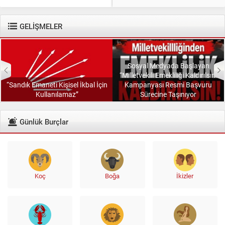
Kanalları Denedik” Uzun süredir
çalışma hayatında yaşadığını
belirttiği hak kayıpları, eşitsiz
GELİŞMELER
uygulamalar ve sosyal haklardan
yeterince...
Sosyal Medyada Başlayan
“Milletvekili Emekliliği Kaldırılsın”
“Sandık Emaneti Kişisel İkbal İçin
Kampanyası Resmi Başvuru
Kullanılamaz”
Sürecine Taşınıyor
Günlük Burçlar
Koç
Boğa
İkizler