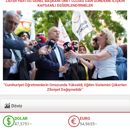
ZAFER PARTİSİ GENEL BAŞKANI ÜMİT ÖZDAĞ’DAN GÜNDEME İLİŞKİN
KAPSAMLI DEĞERLENDİRMELER
“Cumhuriyet Öğretmenlerin Omuzunda Yükseldi, Eğitim Sistemini Çökerten
Zihniyet Değişmelidir”
Döviz
DOLAR
EURO
47,5751
54,9635