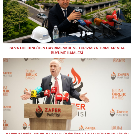
SEVA HOLDİNG’DEN GAYRİMENKUL VE TURİZM YATIRIMLARINDA
BÜYÜME HAMLESİ