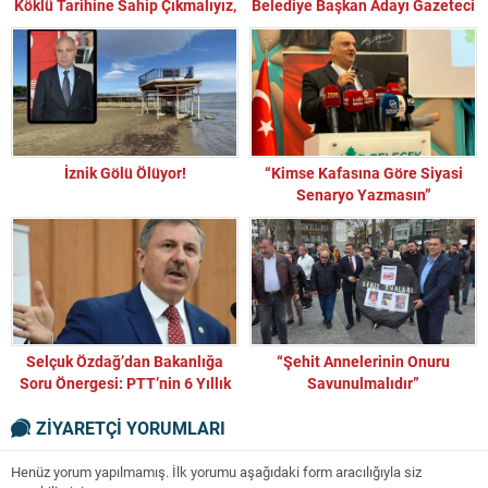
Köklü Tarihine Sahip Çıkmalıyız,
Belediye Başkan Adayı Gazeteci
Devlette Tarihe Sahip Çıkmalı!”
Murat Marap Oldu
İznik Gölü Ölüyor!
“Kimse Kafasına Göre Siyasi
Senaryo Yazmasın”
Selçuk Özdağ’dan Bakanlığa
“Şehit Annelerinin Onuru
Soru Önergesi: PTT’nin 6 Yıllık
Savunulmalıdır”
Zararı 8,6 Milyar TL’yi Aştı
ZİYARETÇİ YORUMLARI
Henüz yorum yapılmamış. İlk yorumu aşağıdaki form aracılığıyla siz