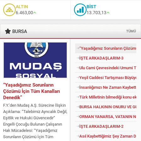
ALTIN
BİST
6.463,00
13.703,13
BURSA
TÜMÜ
“Yaşadığımız Sorunların Çözümü İ
İŞTE ARKADAŞLARIM-3
Ulu Cami Çevresindeki Umumi Tuv
Yeşil Caddesi Tartışması Büyüyor
“Yaşadığımız Sorunların
İnsanlığımızı Ne Zaman Kaybettik?
Çözümü İçin Tüm Kanalları
Türk Milletinin bilmediği konu eko
Denedik”
F.Y.’den Mudaş A.Ş. Sürecine İlişkin
BURSA HALKININ ONURU VE GU
Açıklama: “Talebimiz Ayrıcalık Değil,
ORMAN YANARSA, VATANIN NEFE
Eşitlik ve Hukuki Güvencedir”
Engelli Çocuğu Bulunan Çalışanın
İŞTE ARKADAŞLARIM-2
Hak Mücadelesi: “Yaşadığımız
Asıl Kaybettiğimiz Şey Zaman Değil
Sorunların Çözümü İçin Tüm