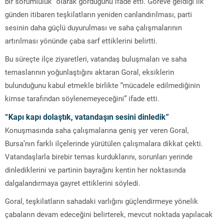
bir sorumluluk” olarak gördüğünü ifade etti. Göreve geldiği ilk
günden itibaren teşkilatların yeniden canlandırılması, parti
sesinin daha güçlü duyurulması ve saha çalışmalarının
artırılması yönünde çaba sarf ettiklerini belirtti.
Bu süreçte ilçe ziyaretleri, vatandaş buluşmaları ve saha
temaslarının yoğunlaştığını aktaran Goral, eksiklerin
bulunduğunu kabul etmekle birlikte “mücadele edilmediğinin
kimse tarafından söylenemeyeceğini” ifade etti.
“Kapı kapı dolaştık, vatandaşın sesini dinledik”
Konuşmasında saha çalışmalarına geniş yer veren Goral,
Bursa’nın farklı ilçelerinde yürütülen çalışmalara dikkat çekti.
Vatandaşlarla birebir temas kurduklarını, sorunları yerinde
dinlediklerini ve partinin bayrağını kentin her noktasında
dalgalandırmaya gayret ettiklerini söyledi.
Goral, teşkilatların sahadaki varlığını güçlendirmeye yönelik
çabaların devam edeceğini belirterek, mevcut noktada yapılacak