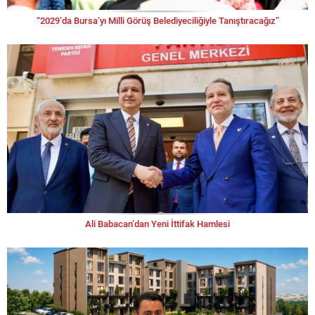
“2029’da Bursa’yı Milli Görüş Belediyeciliğiyle Tanıştıracağız”
Ali Babacan’dan Yeni İttifak Hamlesi