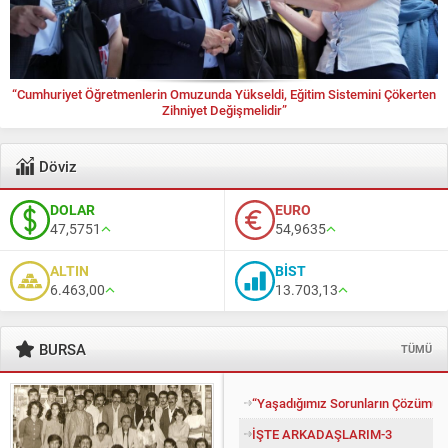
“Cumhuriyet Öğretmenlerin Omuzunda Yükseldi, Eğitim Sistemini Çökerten
Zihniyet Değişmelidir”
Döviz
DOLAR
EURO
47,5751
54,9635
ALTIN
BİST
6.463,00
13.703,13
BURSA
TÜMÜ
“Yaşadığımız Sorunların Çözümü İ
İŞTE ARKADAŞLARIM-3