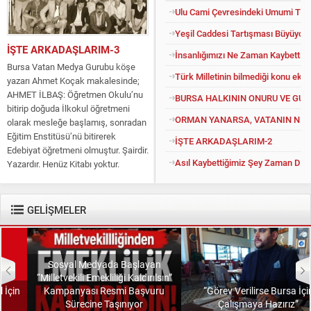
Ulu Cami Çevresindeki Umumi Tuv
Yeşil Caddesi Tartışması Büyüyor
İŞTE ARKADAŞLARIM-3
İnsanlığımızı Ne Zaman Kaybettik?
Bursa Vatan Medya Gurubu köşe
Türk Milletinin bilmediği konu eko
yazarı Ahmet Koçak makalesinde;
AHMET İLBAŞ: Öğretmen Okulu’nu
BURSA HALKININ ONURU VE GU
bitirip doğuda İlkokul öğretmeni
ORMAN YANARSA, VATANIN NEFE
olarak mesleğe başlamış, sonradan
Eğitim Enstitüsü’nü bitirerek
İŞTE ARKADAŞLARIM-2
Edebiyat öğretmeni olmuştur. Şairdir.
Asıl Kaybettiğimiz Şey Zaman Değil
Yazardır. Henüz Kitabı yoktur.
Konuyu açıp kendisine “Kitapsız”
diyenlere güler geçer. Yüce...
GELİŞMELER
Sosyal Medyada Başlayan
“Milletvekili Emekliliği Kaldırılsın”
Kampanyası Resmi Başvuru
“Görev Verilirse Bursa İçin
Sürecine Taşınıyor
Çalışmaya Hazırız”