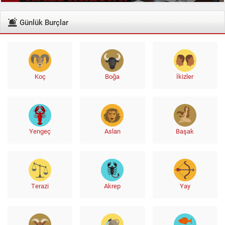
Günlük Burçlar
Koç
Boğa
İkizler
Yengeç
Aslan
Başak
Terazi
Akrep
Yay