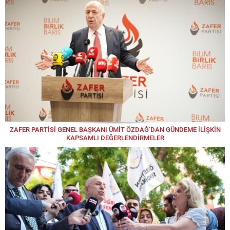
ZAFER PARTİSİ GENEL BAŞKANI ÜMİT ÖZDAĞ’DAN GÜNDEME İLİŞKİN
KAPSAMLI DEĞERLENDİRMELER