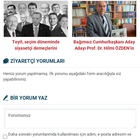
hakkında açıklama
Ver!
Teyit, seçim döneminde
Bağımsız Cumhurbaşkanı Aday
siyasetçi demeçlerini
Adayı Prof. Dr. Hilmi ÖZDEN’in
incelemeye başladı
Anayasa’ya Göre 2023 Seçimine
ZİYARETÇİ YORUMLARI
Bakışı
Henüz yorum yapılmamış. İlk yorumu aşağıdaki form aracılığıyla siz
yapabilirsiniz.
BİR YORUM YAZ
Daha sonraki yorumlarımda kullanılması için adım, e-posta adresim ve