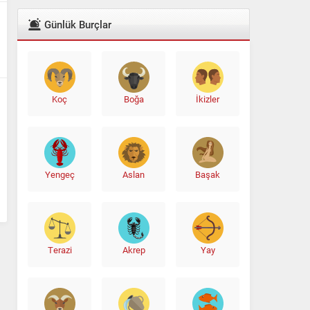
Günlük Burçlar
Koç
Boğa
İkizler
Yengeç
Aslan
Başak
Terazi
Akrep
Yay