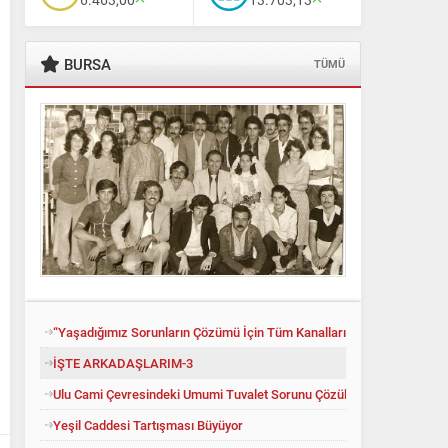
BURSA
TÜMÜ
Ali Babacan’dan Yeni İttifak Hamlesi
“Yaşadığımız Sorunların Çözümü İçin Tüm Kanalları Denedik”
İŞTE ARKADAŞLARIM-3
Ulu Cami Çevresindeki Umumi Tuvalet Sorunu Çözüldü
Yeşil Caddesi Tartışması Büyüyor