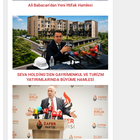
Ali Babacan’dan Yeni İttifak Hamlesi
SEVA HOLDİNG’DEN GAYRİMENKUL VE TURİZM
YATIRIMLARINDA BÜYÜME HAMLESİ