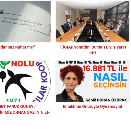
cdanınız Rahat mı?”
TÜGİAD yönetimi Bursa TB’yi ziyaret
etti
ET FARUK GÜNEY;”
Emeklinin Onuruyla Oynamayın!
FİMİZ ORHANGAZİ’NİN EN
 EN BÜYÜK STK’SI..!! ”..!!
“Sandık Emaneti Kişisel İkbal İçin Kullanılamaz