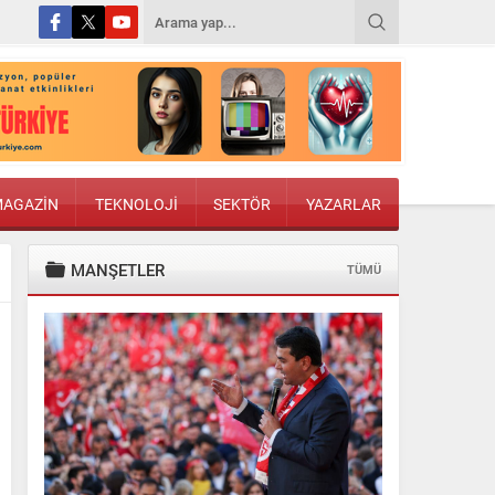
AGAZİN
TEKNOLOJİ
SEKTÖR
YAZARLAR
MANŞETLER
TÜMÜ