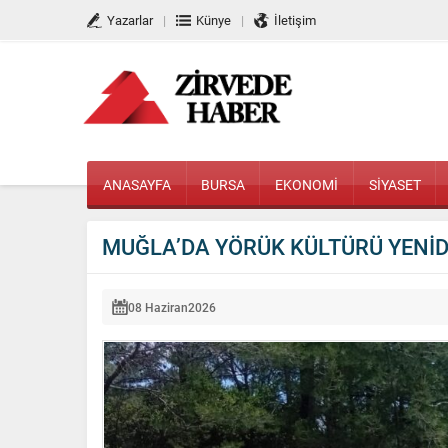
Yazarlar
Künye
İletişim
ANASAYFA
BURSA
EKONOMİ
SİYASET
MUĞLA’DA YÖRÜK KÜLTÜRÜ YENİD
08 Haziran
2026