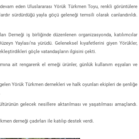
ün devam eden Uluslararası Yörük Türkmen Toyu, renkli görüntülere
ardır sürdürdüğü yayla göçü geleneği temsili olarak canlandırıldı.
rı Derneği iş birliğinde düzenlenen organizasyonda, katılımcılar
üzeyn Yaylası’na yürüdü. Geleneksel kıyafetlerini giyen Yörükler,
kleştirdikleri göçle vatandaşların ilgisini çekti.
amına ait rengarenk el emeği ürünler, günlük kullanım eşyaları ve
an gelen Yörük Türkmen dernekleri ve halk oyunları ekipleri de şenliğe
.
ltürünün gelecek nesillere aktarılması ve yaşatılması amaçlandı.
kmen derneği çadırları ile katılıp destek verdi.