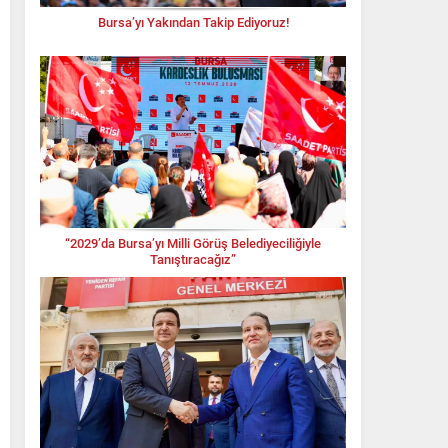
Bursa’yı Yakından Takip Ediyoruz!
“2029’da Bursa’yı Milli Görüş Belediyeciliğiyle
Tanıştıracağız”