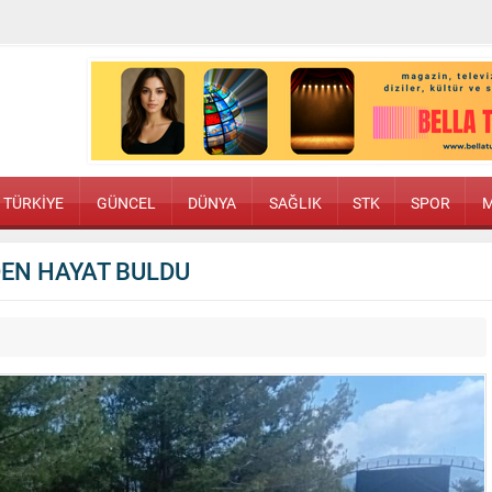
TÜRKİYE
GÜNCEL
DÜNYA
SAĞLIK
STK
SPOR
M
EN HAYAT BULDU