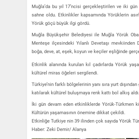
Muğla’da bu yıl 17’ncisi gerçekleştirilen ve iki g
sahne oldu. Etkinlikler kapsamında Yörüklerin asırl
Yörük göçü büyük ilgi gördü.
Muğla Büyükşehir Belediyesi ile Muğla Yörük Obala
Menteşe ilçesindeki Yılanlı Devetaşı mevkiinden D
boğa, deve, at, eşek, koyun ve keçiler eşliğinde gerçe
Etkinlik alanında kurulan kıl çadırlarda Yörük yaş
kültürel miras öğeleri sergilendi.
Türkiye’nin farklı bölgelerinin yanı sıra yurt dışınd
katılarak kültürel buluşmaya renk kattı bol alkış aldı
İki gün devam eden etkinliklerde Yörük-Türkmen kü
Kültürün yaşamasının önemine dikkat çekildi.
Etkinliğe Tutkiye nin 39 ilinden çok sayıda Yörük Tür
Haber: Zeki Demir/ Alanya