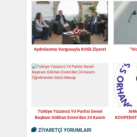
Aydınlanma Vurgusuyla Kritik Ziyaret
“Vi
Türkiye Yüzüncü Yıl Partisi Genel
AHM
Başkanı Gökhan Evren’den 24 Kasım
KOOPERATİ
Öğretmenler Günü Mesajı
ESKİ VE DE
ZİYARETÇİ YORUMLARI