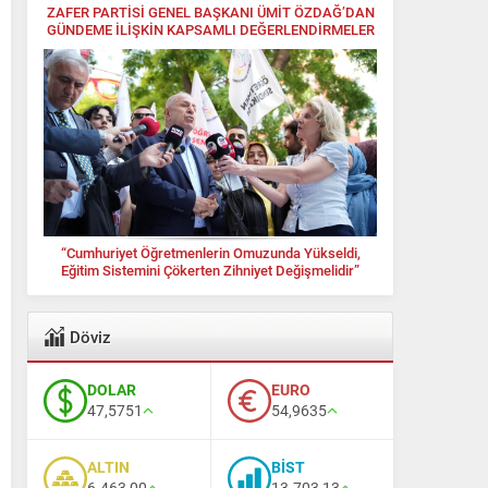
ZAFER PARTİSİ GENEL BAŞKANI ÜMİT ÖZDAĞ’DAN
GÜNDEME İLİŞKİN KAPSAMLI DEĞERLENDİRMELER
“Cumhuriyet Öğretmenlerin Omuzunda Yükseldi,
Eğitim Sistemini Çökerten Zihniyet Değişmelidir”
Döviz
DOLAR
EURO
47,5751
54,9635
ALTIN
BİST
6.463,00
13.703,13