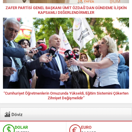
ZAFER PARTİSİ GENEL BAŞKANI ÜMİT ÖZDAĞ’DAN GÜNDEME İLİŞKİN
KAPSAMLI DEĞERLENDİRMELER
“Cumhuriyet Öğretmenlerin Omuzunda Yükseldi, Eğitim Sistemini Çökerten
Zihniyet Değişmelidir”
Döviz
DOLAR
EURO