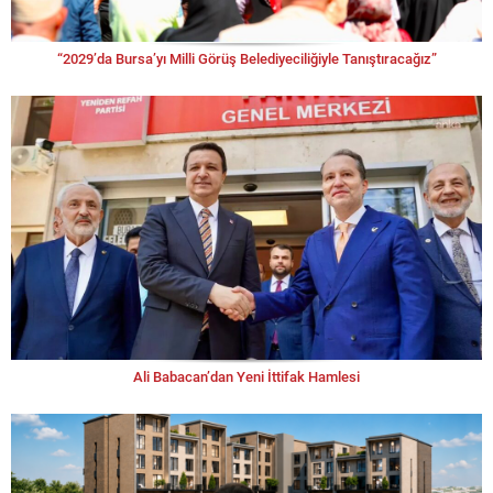
“2029’da Bursa’yı Milli Görüş Belediyeciliğiyle Tanıştıracağız”
Ali Babacan’dan Yeni İttifak Hamlesi