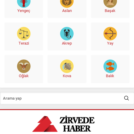
Yengeç
Aslan
Başak
Terazi
Akrep
Yay
Oğlak
Kova
Balık