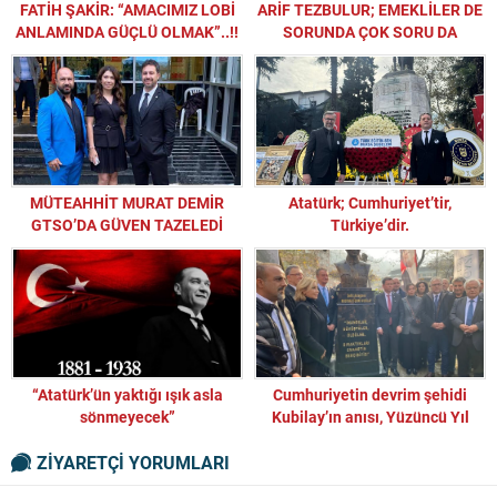
FATİH ŞAKİR: “AMACIMIZ LOBİ
ARİF TEZBULUR; EMEKLİLER DE
ANLAMINDA GÜÇLÜ OLMAK”..!!
SORUNDA ÇOK SORU DA
MÜTEAHHİT MURAT DEMİR
Atatürk; Cumhuriyet’tir,
GTSO’DA GÜVEN TAZELEDİ
Türkiye’dir.
“Atatürk’ün yaktığı ışık asla
Cumhuriyetin devrim şehidi
sönmeyecek”
Kubilay’ın anısı, Yüzüncü Yıl
Parkı’nda ölümsüzleştirildi
ZİYARETÇİ YORUMLARI