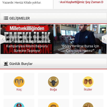
Asıl Kaybettiğimiz Şey Zaman Değil
Yazardır. Henüz Kitabı yoktur.
Konuyu açıp kendisine “Kitapsız”
diyenlere güler geçer. Yüce...
GELİŞMELER
Sosyal Medyada Başlayan
“Milletvekili Emekliliği Kaldırılsın”
Kampanyası Resmi Başvuru
“Görev Verilirse Bursa İçin
Sürecine Taşınıyor
Çalışmaya Hazırız”
Günlük Burçlar
Koç
Boğa
İkizler