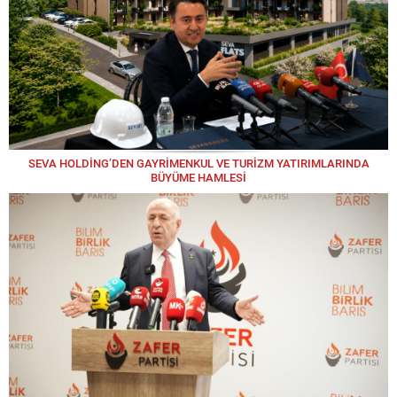
SEVA HOLDİNG’DEN GAYRİMENKUL VE TURİZM YATIRIMLARINDA
BÜYÜME HAMLESİ