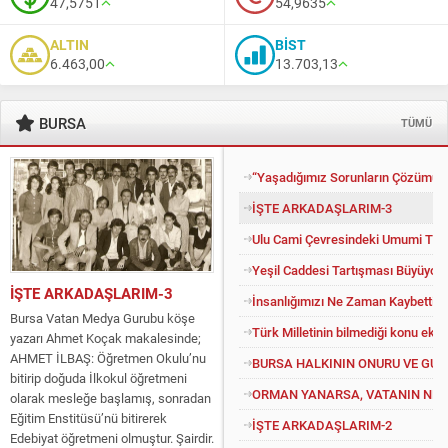
47,5751
54,9635
ALTIN
BİST
6.463,00
13.703,13
BURSA
TÜMÜ
“Yaşadığımız Sorunların Çözümü İ
İŞTE ARKADAŞLARIM-3
Ulu Cami Çevresindeki Umumi Tuv
Yeşil Caddesi Tartışması Büyüyor
İŞTE ARKADAŞLARIM-3
İnsanlığımızı Ne Zaman Kaybettik?
Bursa Vatan Medya Gurubu köşe
Türk Milletinin bilmediği konu eko
yazarı Ahmet Koçak makalesinde;
AHMET İLBAŞ: Öğretmen Okulu’nu
BURSA HALKININ ONURU VE GU
bitirip doğuda İlkokul öğretmeni
ORMAN YANARSA, VATANIN NEFE
olarak mesleğe başlamış, sonradan
Eğitim Enstitüsü’nü bitirerek
İŞTE ARKADAŞLARIM-2
Edebiyat öğretmeni olmuştur. Şairdir.