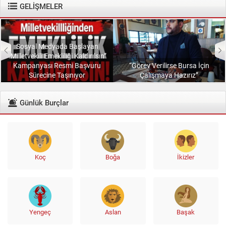
GELİŞMELER
Sosyal Medyada Başlayan
“Milletvekili Emekliliği Kaldırılsın”
Kampanyası Resmi Başvuru
“Görev Verilirse Bursa İçin
Sürecine Taşınıyor
Çalışmaya Hazırız”
Günlük Burçlar
Koç
Boğa
İkizler
Yengeç
Aslan
Başak