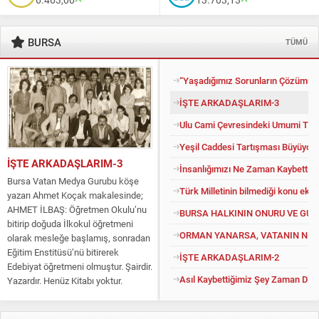
BURSA
TÜMÜ
“Yaşadığımız Sorunların Çözümü İ
İŞTE ARKADAŞLARIM-3
Ulu Cami Çevresindeki Umumi Tuv
Yeşil Caddesi Tartışması Büyüyor
İŞTE ARKADAŞLARIM-3
İnsanlığımızı Ne Zaman Kaybettik?
Bursa Vatan Medya Gurubu köşe
Türk Milletinin bilmediği konu eko
yazarı Ahmet Koçak makalesinde;
AHMET İLBAŞ: Öğretmen Okulu’nu
BURSA HALKININ ONURU VE GU
bitirip doğuda İlkokul öğretmeni
ORMAN YANARSA, VATANIN NEFE
olarak mesleğe başlamış, sonradan
Eğitim Enstitüsü’nü bitirerek
İŞTE ARKADAŞLARIM-2
Edebiyat öğretmeni olmuştur. Şairdir.
Asıl Kaybettiğimiz Şey Zaman Değil
Yazardır. Henüz Kitabı yoktur.
Konuyu açıp kendisine “Kitapsız”
diyenlere güler geçer. Yüce...