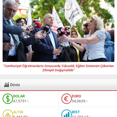
“Cumhuriyet Öğretmenlerin Omuzunda Yükseldi, Eğitim Sistemini Çökerten
Zihniyet Değişmelidir”
Döviz
DOLAR
EURO
47,5751
54,9635
ALTIN
BİST
6.463,00
13.703,13