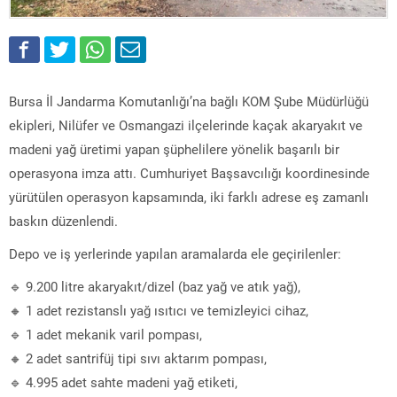
Bursa İl Jandarma Komutanlığı’na bağlı KOM Şube Müdürlüğü
ekipleri, Nilüfer ve Osmangazi ilçelerinde kaçak akaryakıt ve
madeni yağ üretimi yapan şüphelilere yönelik başarılı bir
operasyona imza attı. Cumhuriyet Başsavcılığı koordinesinde
yürütülen operasyon kapsamında, iki farklı adrese eş zamanlı
baskın düzenlendi.
Depo ve iş yerlerinde yapılan aramalarda ele geçirilenler:
🔹 9.200 litre akaryakıt/dizel (baz yağ ve atık yağ),
🔸 1 adet rezistanslı yağ ısıtıcı ve temizleyici cihaz,
🔹 1 adet mekanik varil pompası,
🔸 2 adet santrifüj tipi sıvı aktarım pompası,
🔹 4.995 adet sahte madeni yağ etiketi,