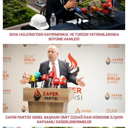
SEVA HOLDİNG’DEN GAYRİMENKUL VE TURİZM YATIRIMLARINDA
BÜYÜME HAMLESİ
ZAFER PARTİSİ GENEL BAŞKANI ÜMİT ÖZDAĞ’DAN GÜNDEME İLİŞKİN
KAPSAMLI DEĞERLENDİRMELER