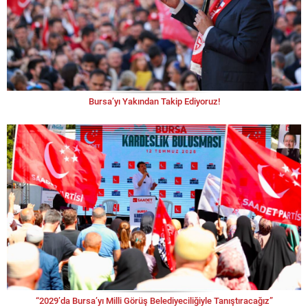
Bursa’yı Yakından Takip Ediyoruz!
“2029’da Bursa’yı Milli Görüş Belediyeciliğiyle Tanıştıracağız”