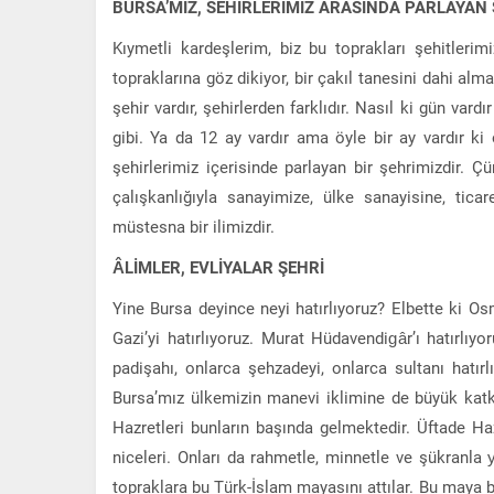
BURSA’MIZ, SEHİRLERİMİZ ARASINDA PARLAYAN 
Kıymetli kardeşlerim, biz bu toprakları şehitlerim
topraklarına göz dikiyor, bir çakıl tanesini dahi alm
şehir vardır, şehirlerden farklıdır. Nasıl ki gün var
gibi. Ya da 12 ay vardır ama öyle bir ay vardır ki 
şehirlerimiz içerisinde parlayan bir şehrimizdir. Ç
çalışkanlığıyla sanayimize, ülke sanayisine, ticar
müstesna bir ilimizdir.
ÂLİMLER, EVLİYALAR ŞEHRİ
Yine Bursa deyince neyi hatırlıyoruz? Elbette ki Osm
Gazi’yi hatırlıyoruz. Murat Hüdavendigâr’ı hatırlıy
padişahı, onlarca şehzadeyi, onlarca sultanı hatır
Bursa’mız ülkemizin manevi iklimine de büyük katkı
Hazretleri bunların başında gelmektedir. Üftade H
niceleri. Onları da rahmetle, minnetle ve şükranla
topraklara bu Türk-İslam mayasını attılar. Bu maya 