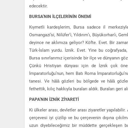
edecektir.
BURSA’NIN İLÇELERİNİN ÖNEMİ
Kıymetli kardeşlerim, Bursa sadece il merkeziyle 
Osmangazi’si, Nilüfer’i, Yıldırım’ı, Büyükorhan’ı, G
deyince ne aklımıza geliyor? Köfte. Evet. Bir zaman
Türk-İslam yurdu. İznik. Evet. Yine bu coğrafyada,
Bursa sınırlarımız içerisinde bir ilçe ve dünyanın göz
Çünkü Hristiyan dünyası için de İznik çok önem
İmparatorluğu’nun, hem Batı Roma İmparatorluğu’n
tanesi. Ve hâlâ gözleri bu bölgede ve hâlâ gözler
fethettik, kılıç hakkıyla buraları aldık. Buraları geri
PAPA’NIN İZNİK ZİYARETİ
Ki ülkeler arası, devletler arası ziyaretler yapılabili
çerçevesi iyi çizilip ve bu çerçevenin dışına çıkı
uzun diyebileceğimiz bir müddette gerçekleşen bu 