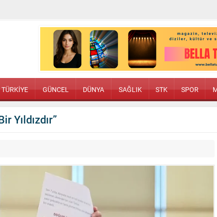
TÜRKİYE
GÜNCEL
DÜNYA
SAĞLIK
STK
SPOR
M
ir Yıldızdır”