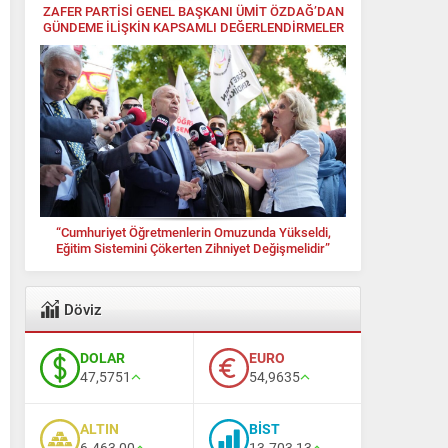
ZAFER PARTİSİ GENEL BAŞKANI ÜMİT ÖZDAĞ’DAN
GÜNDEME İLİŞKİN KAPSAMLI DEĞERLENDİRMELER
“Cumhuriyet Öğretmenlerin Omuzunda Yükseldi,
Eğitim Sistemini Çökerten Zihniyet Değişmelidir”
Döviz
DOLAR
EURO
47,5751
54,9635
ALTIN
BİST
6.463,00
13.703,13