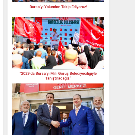
Bursa’yı Yakından Takip Ediyoruz!
“2029’da Bursa’yı Milli Görüş Belediyeciliğiyle
Tanıştıracağız”