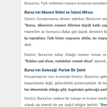
Bursa’nın, Türk milletinin manevi mirasının temellerini
Bursa’nın Manevi İklimi ve İslami Mirası
Destici konuşmasına devam ederken, Bursa’nın sad
“Bursa, ülkemizin manevi iklimine büyük katkı yap
Hazretleri ve Somuncu Baba gibi büyük âlimlerin Bur
bu topraklara Türk-İslam mayasını attılar, bu may
dedi.
Destici, Bursa’nın sahip olduğu manevi mirası ve
“Ruhları şad olsun, mekânları cennet olsun”
diyerek,
Bursa’nın Geleceği: Parlak Bir Şehir
Konuşmasının son kısmında Destici, Bursa’nın gele
başarılarıyla değil, gelecekteki potansiyeliyle de 
her döneminde olduğu gibi, bugünden geleceğe parl
Destici, Bursa’nın sadece bir sanayi ve ticaret mer
olarak da önemli bir yer teşkil ettiğini belirtti.
“Bur