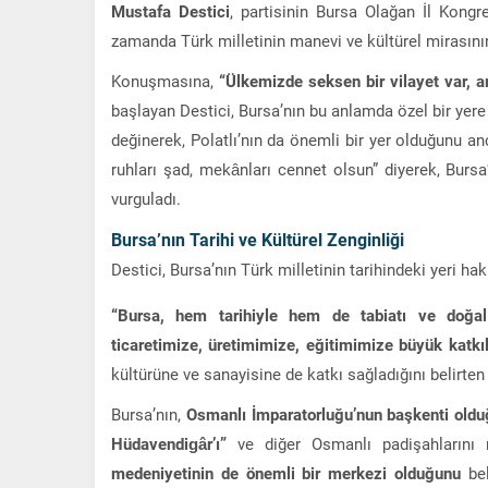
Mustafa Destici
, partisinin Bursa Olağan İl Kongr
zamanda Türk milletinin manevi ve kültürel mirasını
Konuşmasına,
“Ülkemizde seksen bir vilayet var, am
başlayan Destici, Bursa’nın bu anlamda özel bir yere 
değinerek, Polatlı’nın da önemli bir yer olduğunu an
ruhları şad, mekânları cennet olsun” diyerek, Burs
vurguladı.
Bursa’nın Tarihi ve Kültürel Zenginliği
Destici, Bursa’nın Türk milletinin tarihindeki yeri ha
“Bursa, hem tarihiyle hem de tabiatı ve doğal 
ticaretimize, üretimimize, eğitimimize büyük katkıl
kültürüne ve sanayisine de katkı sağladığını belirten 
Bursa’nın,
Osmanlı İmparatorluğu’nun başkenti old
Hüdavendigâr’ı”
ve diğer Osmanlı padişahlarını 
medeniyetinin de önemli bir merkezi olduğunu
bel