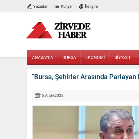
Yazarlar
Künye
İletişim
ANASAYFA
BURSA
EKONOMİ
SİYASET
“Bursa, Şehirler Arasında Parlayan B
15 Aralık
2025