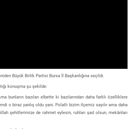
iden Büyük Birlik Partisi Bursa İl Başkanlığına seçildi.
ptığı konuşma şu şekilde:
Ama bunların bazıları elbette ki bazılarından daha farklı özelliklere
 Şimdi o biraz yanlış oldu yani. Polatlı bizim ilçemiz sayılır ama daha
Allah şehitlerimize de rahmet eylesin, ruhları şad olsun, mekânları
“Sandık Emaneti Kişisel İkbal İçin Kullanılamaz