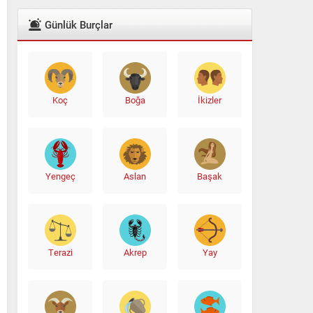
Günlük Burçlar
Koç
Boğa
İkizler
Yengeç
Aslan
Başak
Terazi
Akrep
Yay