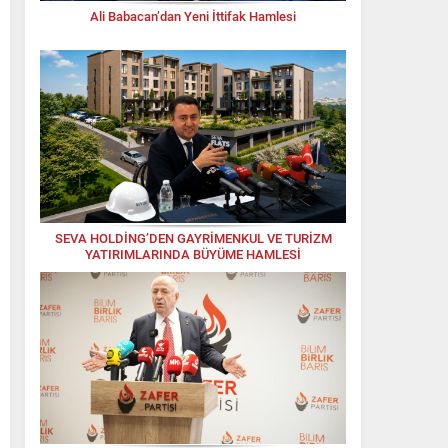
Ali Babacan’dan Yeni İttifak Hamlesi
SEVA HOLDİNG’DEN GAYRİMENKUL VE TURİZM
YATIRIMLARINDA BÜYÜME HAMLESİ