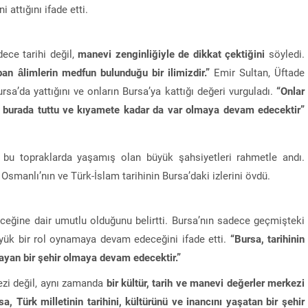
 attığını ifade etti.
ece tarihi değil,
manevi zenginliğiyle de dikkat çektiğini
söyledi.
an âlimlerin medfun bulunduğu bir ilimizdir.”
Emir Sultan, Üftade
sa’da yattığını ve onların Bursa’ya kattığı değeri vurguladı.
“Onlar
a burada tuttu ve kıyamete kadar da var olmaya devam edecektir”
 bu topraklarda yaşamış olan büyük şahsiyetleri rahmetle andı.
 Osmanlı’nın ve Türk-İslam tarihinin Bursa’daki izlerini övdü.
ceğine dair umutlu olduğunu belirtti. Bursa’nın sadece geçmişteki
büyük bir rol oynamaya devam edeceğini ifade etti.
“Bursa, tarihinin
ayan bir şehir olmaya devam edecektir.”
kezi değil, aynı zamanda
bir kültür, tarih ve manevi değerler merkezi
sa, Türk milletinin tarihini, kültürünü ve inancını yaşatan bir şehir