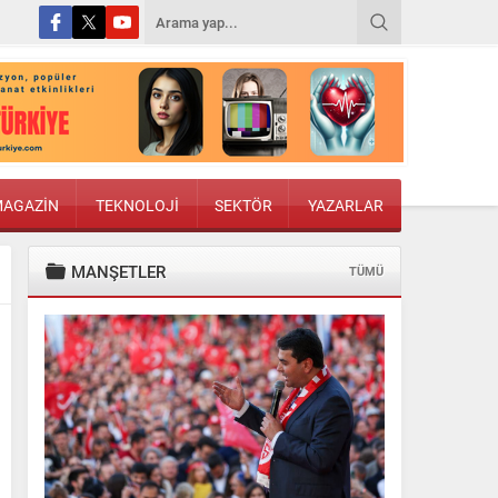
AGAZİN
TEKNOLOJİ
SEKTÖR
YAZARLAR
MANŞETLER
TÜMÜ