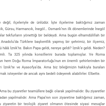
değil, ilçeleriyle de ünlüdür. İşte ilçelerine baktığımız zaman
emlik, Gürsu, Harmancık, İnegöl… Osmanlı’nın ilk dönemlerinde İnegöl
lar tekfurların yönettiği bir beldeydi. Ama bugün elhamdülillah bir
 Anadolu’da Türklere başkentlik yapmış bir şehrimiz, bir ilçemiz,
ü hâlâ İznik’te. Bakın Papa geldi, nereye geldi? İznik’e geldi. Neden?
li. Ta 325 yılında konsillerini burada toplamışlar. Ve Roma
un hem Doğu Roma İmparatorluğu’nun en önemli şehirlerinden bir
i İznik’te ve Ayasofya’da. Ama biz bileğimizin hakkıyla buraları
 almak isteyenler de ancak aynı bedeli ödeyerek alabilirler. Elbette.
r. Ama bu ziyaretler teamüllere bağlı olarak yapılmalıdır. Bu ziyaretler
lmadan yapılmalıdır. Ama Papa’nın son ziyaretine baktığımız zaman,
ziyaretin bir teolojik ziyaret olmanın ötesinde siyasi mesajlar