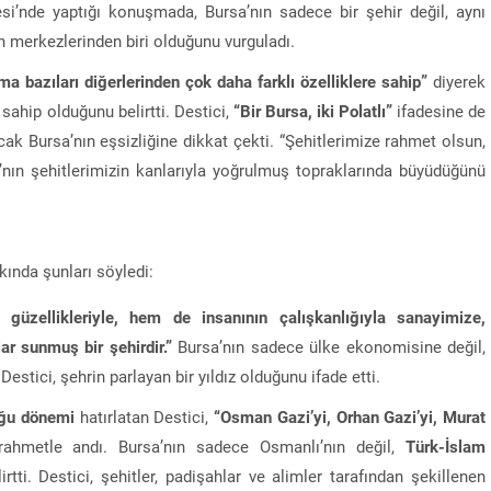
esi’nde yaptığı konuşmada, Bursa’nın sadece bir şehir değil, aynı
n merkezlerinden biri olduğunu vurguladı.
a bazıları diğerlerinden çok daha farklı özelliklere sahip”
diyerek
sahip olduğunu belirtti. Destici,
“Bir Bursa, iki Polatlı”
ifadesine de
cak Bursa’nın eşsizliğine dikkat çekti. “Şehitlerimize rahmet olsun,
a’nın şehitlerimizin kanlarıyla yoğrulmuş topraklarında büyüdüğünü
kkında şunları söyledi:
güzellikleriyle, hem de insanının çalışkanlığıyla sanayimize,
ar sunmuş bir şehirdir.”
Bursa’nın sadece ülke ekonomisine değil,
Destici, şehrin parlayan bir yıldız olduğunu ifade etti.
uğu dönemi
hatırlatan Destici,
“Osman Gazi’yi, Orhan Gazi’yi, Murat
rahmetle andı. Bursa’nın sadece Osmanlı’nın değil,
Türk-İslam
irtti. Destici, şehitler, padişahlar ve alimler tarafından şekillenen