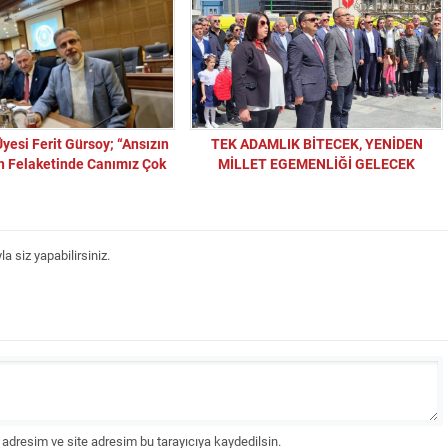
Üyesi Ferit Gürsoy; “Ansızın
TEK ADAMLIK BİTECEK, YENİDEN
n Felaketinde Canımız Çok
MİLLET EGEMENLİĞİ GELECEK
rsa’da da Canlar Hayattan
Kopmasın!”
 siz yapabilirsiniz.
adresim ve site adresim bu tarayıcıya kaydedilsin.