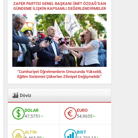
ZAFER PARTİSİ GENEL BAŞKANI ÜMİT ÖZDAĞ’DAN
GÜNDEME İLİŞKİN KAPSAMLI DEĞERLENDİRMELER
“Cumhuriyet Öğretmenlerin Omuzunda Yükseldi,
Eğitim Sistemini Çökerten Zihniyet Değişmelidir”
Döviz
DOLAR
EURO
47,5751
54,9635
ALTIN
BİST
6.463,00
13.703,13