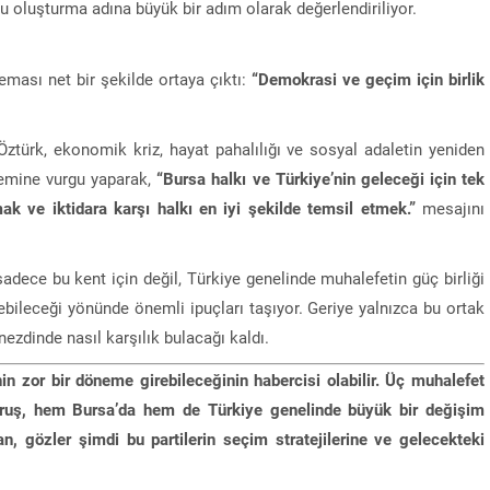
u oluşturma adına büyük bir adım olarak değerlendiriliyor.
eması net bir şekilde ortaya çıktı:
“Demokrasi ve geçim için birlik
ztürk, ekonomik kriz, hayat pahalılığı ve sosyal adaletin yeniden
nemine vurgu yaparak,
“Bursa halkı ve Türkiye’nin geleceği için tek
ak ve iktidara karşı halkı en iyi şekilde temsil etmek.”
mesajını
adece bu kent için değil, Türkiye genelinde muhalefetin güç birliği
zebileceği yönünde önemli ipuçları taşıyor. Geriye yalnızca bu ortak
nezdinde nasıl karşılık bulacağı kaldı.
nin zor bir döneme girebileceğinin habercisi olabilir. Üç muhalefet
duruş, hem Bursa’da hem de Türkiye genelinde büyük bir değişim
n, gözler şimdi bu partilerin seçim stratejilerine ve gelecekteki