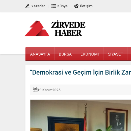
Yazarlar
Künye
İletişim
ANASAYFA
BURSA
EKONOMİ
SİYASET
“Demokrasi ve Geçim İçin Birlik Za
19 Kasım
2025