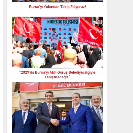
Bursa’yı Yakından Takip Ediyoruz!
“2029’da Bursa’yı Milli Görüş Belediyeciliğiyle
Tanıştıracağız”