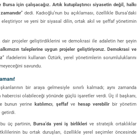
 Bursa için çalışacağız. Artık kutuplaştırıcı siyasetin değil, halkı
 zamanıdır
” dedi. Kadıoğlu’nun bu açıklaması, özellikle Bursa’daki
 eleştiriyor ve yeni bir siyasal dilin, ortak akıl ve şeffaf yönetimin
dair projeler geliştirdiklerini ve demokrasi ile adaletin her şeyin
 halkımızın taleplerine uygun projeler geliştiriyoruz. Demokrasi ve
az
” ifadelerini kullanan Öztürk, yerel yönetimlerin sorumluluklarını
lemeyeceğini savundu.
Zamanı!
şkanlarının bir araya gelmesiyle sınırlı kalmadı; aynı zamanda
habercisi olabileceği yönünde güçlü işaretler verdi. Üç il başkanı,
 ve bunun yerine
katılımcı
,
şeffaf
ve
hesap verebilir
bir yönetim
 getirdi.
bu üç partinin,
Bursa’da yeni iş birlikleri
ve stratejik ortaklıklar
tkililerinin bu ortak duruşları, özellikle yerel seçimler öncesinde