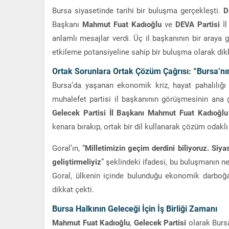
Bursa siyasetinde tarihi bir buluşma gerçekleşti.
D
Başkanı
Mahmut Fuat Kadıoğlu
ve
DEVA Partisi
İl
anlamlı mesajlar verdi. Üç il başkanının bir araya 
etkileme potansiyeline sahip bir buluşma olarak dikk
Ortak Sorunlara Ortak Çözüm Çağrısı: “Bursa’nı
Bursa’da yaşanan ekonomik kriz, hayat pahalılığı 
muhalefet partisi il başkanının görüşmesinin ana
Gelecek Partisi İl Başkanı Mahmut Fuat Kadıoğlu
kenara bırakıp, ortak bir dil kullanarak çözüm odaklı 
Goral’ın, “
Milletimizin geçim derdini biliyoruz. Siyas
geliştirmeliyiz
” şeklindeki ifadesi, bu buluşmanın n
Goral, ülkenin içinde bulunduğu ekonomik darboğaz
dikkat çekti.
Bursa Halkının Geleceği İçin İş Birliği Zamanı
Mahmut Fuat Kadıoğlu
,
Gelecek Partisi
olarak Bursa 