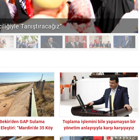
iliğiyle Tanıştıracağız”
Bekin’den GAP Sulama
Toplama işlemini bile yapamayan bir
 Eleştiri: “Mardin’de 35 Köy
yönetim anlayışıyla karşı karşıyayız
 Projeler Yarım Kaldı”