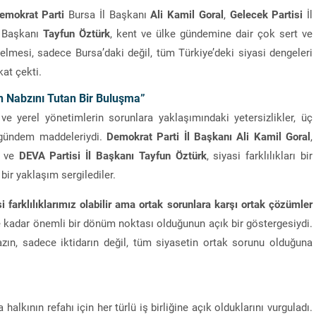
emokrat Parti
Bursa İl Başkanı
Ali Kamil Goral
,
Gelecek Partisi
İl
 Başkanı
Tayfun Öztürk
, kent ve ülke gündemine dair çok sert ve
gelmesi, sadece Bursa’daki değil, tüm Türkiye’deki siyasi dengeleri
at çekti.
n Nabzını Tutan Bir Buluşma”
ve yerel yönetimlerin sorunlara yaklaşımındaki yetersizlikler, üç
 gündem maddeleriydi.
Demokrat Parti İl Başkanı Ali Kamil Goral
,
ve
DEVA Partisi İl Başkanı Tayfun Öztürk
, siyasi farklılıkları bir
bir yaklaşım sergilediler.
i farklılıklarımız olabilir ama ortak sorunlara karşı ortak çözümler
e kadar önemli bir dönüm noktası olduğunun açık bir göstergesiydi.
ın, sadece iktidarın değil, tüm siyasetin ortak sorunu olduğuna
halkının refahı için her türlü iş birliğine açık olduklarını vurguladı.