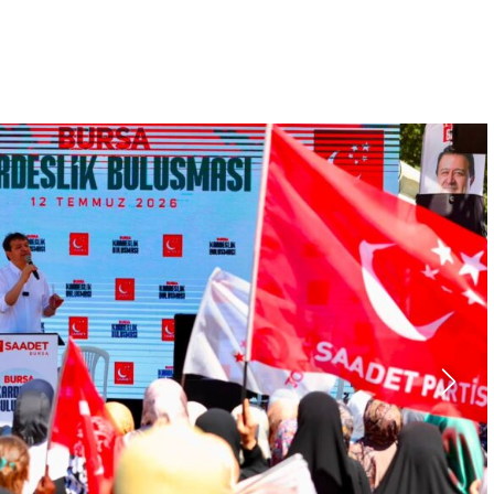
“Sandık Emaneti Kişisel İkbal İçin Kullanılamaz