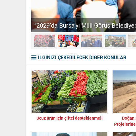
“2029’da Bursa’yı Milli Görüş Belediyec
İLGİNİZİ ÇEKEBİLECEK DİĞER KONULAR
Ucuz ürün için çiftçi desteklenmeli
Doğan 
Projelerine
Susuz,