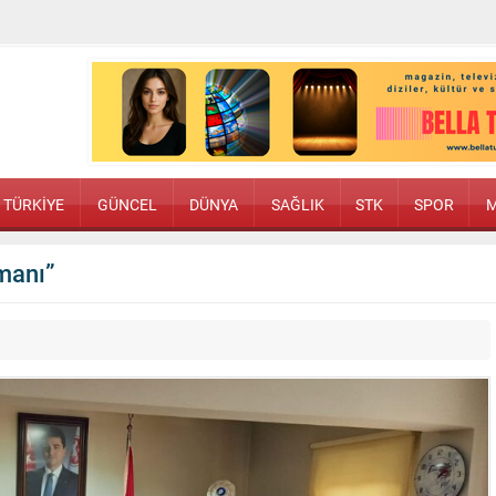
TÜRKİYE
GÜNCEL
DÜNYA
SAĞLIK
STK
SPOR
M
manı”