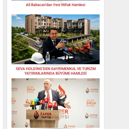
Ali Babacan’dan Yeni İttifak Hamlesi
SEVA HOLDİNG’DEN GAYRİMENKUL VE TURİZM
YATIRIMLARINDA BÜYÜME HAMLESİ