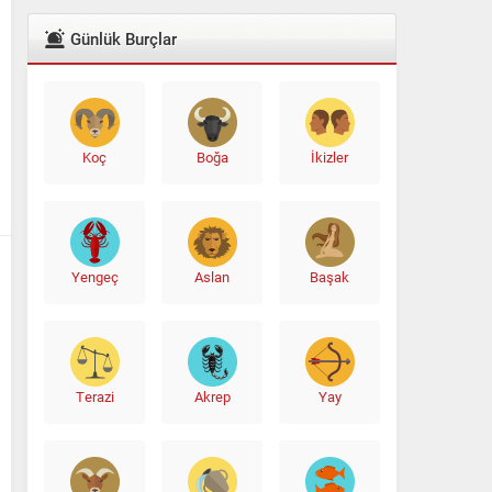
Günlük Burçlar
Ali Babacan’dan Yeni İttifak Hamlesi
Koç
Boğa
İkizler
Yengeç
Aslan
Başak
Terazi
Akrep
Yay