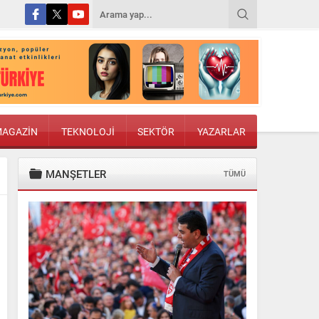
AGAZİN
TEKNOLOJİ
SEKTÖR
YAZARLAR
MANŞETLER
TÜMÜ