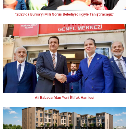
“2029’da Bursa’yı Milli Görüş Belediyeciliğiyle Tanıştıracağız”
Ali Babacan’dan Yeni İttifak Hamlesi