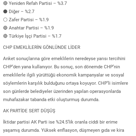
🔴 Yeniden Refah Partisi – %3.7
⚫️ Diğer – %2.7
⚪️ Zafer Partisi – %1.9
🔵 Anahtar Partisi – %1.9
🔴 Türkiye İşçi Partisi – %1.7
CHP EMEKLİLERİN GÖNLÜNDE LİDER
Anket sonuçlarına göre emeklilerin neredeyse yarısı tercihini
CHP’den yana kullanıyor. Bu sonuç, son dönemde CHP’nin
emeklilerle ilgili yürüttüğü ekonomik kampanyalar ve sosyal
söylemlerin karşılık bulduğunu ortaya koyuyor. CHP’li isimlere
son günlerde belediyeler üzerinden yapılan operasyonlarda
muhafazakar tabanda etki oluşturmuş durumda.
AK PARTİDE SERT DÜŞÜŞ
İktidar partisi AK Parti ise %24.5’lik oranla ciddi bir erime
yaşamış durumda. Yüksek enflasyon, düşmeyen gıda ve kira