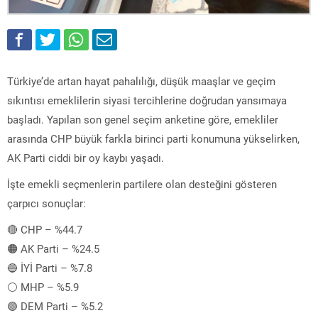
Türkiye’de artan hayat pahalılığı, düşük maaşlar ve geçim
sıkıntısı emeklilerin siyasi tercihlerine doğrudan yansımaya
başladı. Yapılan son genel seçim anketine göre, emekliler
arasında CHP büyük farkla birinci parti konumuna yükselirken,
AK Parti ciddi bir oy kaybı yaşadı.
İşte emekli seçmenlerin partilere olan desteğini gösteren
çarpıcı sonuçlar:
🔴 CHP – %44.7
🟠 AK Parti – %24.5
🔵 İYİ Parti – %7.8
⚪️ MHP – %5.9
🟣 DEM Parti – %5.2