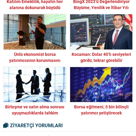
Katılım Emeklilik, hayatın her
BingX 2023’ü Değerlendiriyor
alanına dokunarak büyüdü
Büyüme, Yenilik ve İtibar Yılı
Ünlü ekonomist borsa
Kocaman: Dolar 40’lı seviyeleri
yatırımcısının korunmasını
gördü, tekrar görebilir
istedi: “Yatırımcıyı salak yerine
koymayın! Burası çiftlik bank
mı?”
Birleşme ve satın alma sonrası
Borsa eğitmeni, 5 bin bilinçli
uyuşmazlıklarda tahkim
yatırımcı yetiştirecek
mükemmel bir çözüm olarak öne
ZİYARETÇİ YORUMLARI
çıkıyor