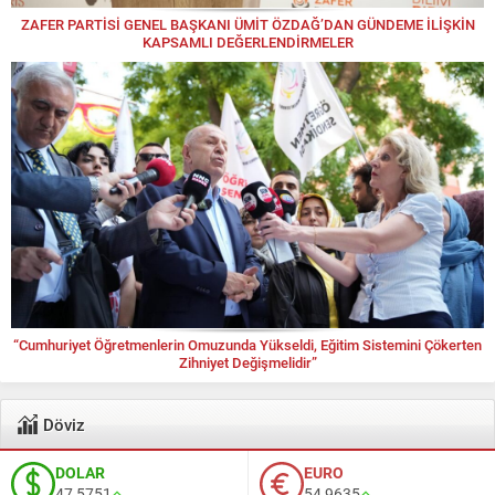
ZAFER PARTİSİ GENEL BAŞKANI ÜMİT ÖZDAĞ’DAN GÜNDEME İLİŞKİN
KAPSAMLI DEĞERLENDİRMELER
“Cumhuriyet Öğretmenlerin Omuzunda Yükseldi, Eğitim Sistemini Çökerten
Zihniyet Değişmelidir”
Döviz
DOLAR
EURO
47,5751
54,9635