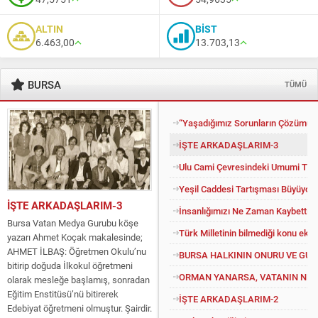
ALTIN
BİST
6.463,00
13.703,13
BURSA
TÜMÜ
“Yaşadığımız Sorunların Çözümü İ
İŞTE ARKADAŞLARIM-3
Ulu Cami Çevresindeki Umumi Tuv
Yeşil Caddesi Tartışması Büyüyor
İŞTE ARKADAŞLARIM-3
İnsanlığımızı Ne Zaman Kaybettik?
Bursa Vatan Medya Gurubu köşe
Türk Milletinin bilmediği konu eko
yazarı Ahmet Koçak makalesinde;
AHMET İLBAŞ: Öğretmen Okulu’nu
BURSA HALKININ ONURU VE GU
bitirip doğuda İlkokul öğretmeni
ORMAN YANARSA, VATANIN NEFE
olarak mesleğe başlamış, sonradan
Eğitim Enstitüsü’nü bitirerek
İŞTE ARKADAŞLARIM-2
Edebiyat öğretmeni olmuştur. Şairdir.