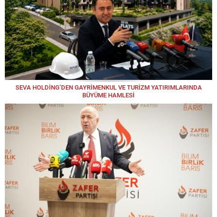
SEVA HOLDİNG’DEN GAYRİMENKUL VE TURİZM YATIRIMLARINDA
BÜYÜME HAMLESİ