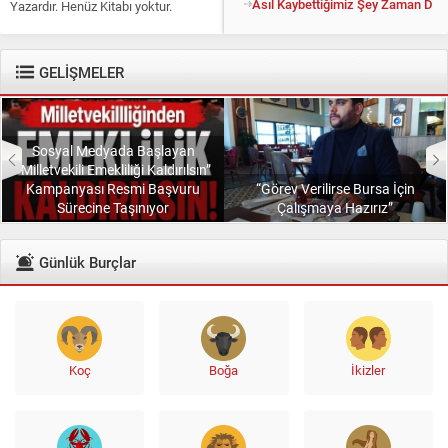
Asıl Kaybettiğimiz Şey Zaman Değil
Yazardır. Henüz Kitabı yoktur.
Konuyu açıp kendisine “Kitapsız”
diyenlere güler geçer. Yüce...
GELİŞMELER
Sosyal Medyada Başlayan
“Milletvekili Emekliliği Kaldırılsın”
Kampanyası Resmi Başvuru
“Görev Verilirse Bursa İçin
Sürecine Taşınıyor
Çalışmaya Hazırız”
Günlük Burçlar
Koç
Boğa
İkizler