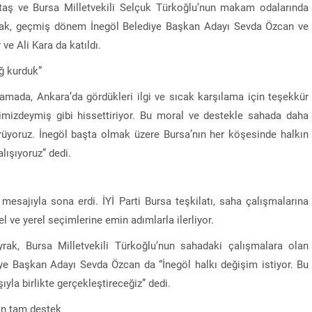
taş ve Bursa Milletvekili Selçuk Türkoğlu’nun makam odalarında
yrak, geçmiş dönem İnegöl Belediye Başkan Adayı Sevda Özcan ve
ve Ali Kara da katıldı.
ğ kurduk”
klamada, Ankara’da gördükleri ilgi ve sıcak karşılama için teşekkür
evimizdeymiş gibi hissettiriyor. Bu moral ve destekle sahada daha
ürüyoruz. İnegöl başta olmak üzere Bursa’nın her köşesinde halkın
alışıyoruz” dedi.
lik mesajıyla sona erdi. İYİ Parti Bursa teşkilatı, saha çalışmalarına
 ve yerel seçimlerine emin adımlarla ilerliyor.
rak, Bursa Milletvekili Türkoğlu’nun sahadaki çalışmalara olan
ediye Başkan Adayı Sevda Özcan da “İnegöl halkı değişim istiyor. Bu
ıyla birlikte gerçekleştireceğiz” dedi.
an tam destek