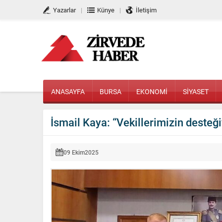
Yazarlar
Künye
İletişim
ANASAYFA
BURSA
EKONOMİ
SİYASET
İsmail Kaya: “Vekillerimizin desteği
09 Ekim
2025