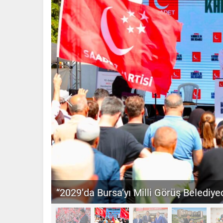
“2029’da Bursa’yı Milli Görüş Belediyec