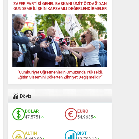
ZAFER PARTİSİ GENEL BAŞKANI ÜMİT ÖZDAĞ’DAN
GÜNDEME İLİŞKİN KAPSAMLI DEĞERLENDİRMELER
“Cumhuriyet Öğretmenlerin Omuzunda Yükseldi,
Eğitim Sistemini Çökerten Zihniyet Değişmelidir”
Döviz
DOLAR
EURO
47,5751
54,9635
ALTIN
BİST
6.463,00
13.703,13