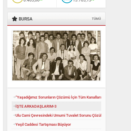
BURSA
TÜMÜ
“Yaşadığımız Sorunların Çözümü İçin Tüm Kanalları Denedik”
İŞTE ARKADAŞLARIM-3
Ali Babacan’dan Yeni İttifak Hamlesi
Ulu Cami Çevresindeki Umumi Tuvalet Sorunu Çözüldü
Yeşil Caddesi Tartışması Büyüyor