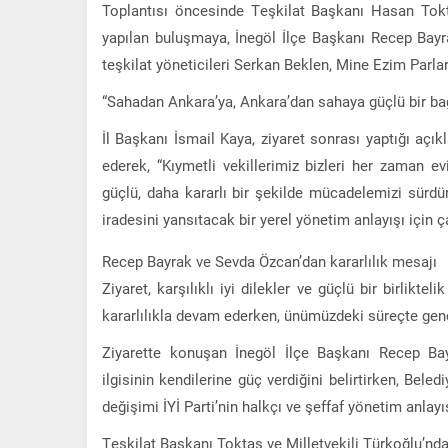
Toplantısı öncesinde Teşkilat Başkanı Hasan Tok
yapılan buluşmaya, İnegöl İlçe Başkanı Recep Ba
teşkilat yöneticileri Serkan Beklen, Mine Ezim Parlar 
“Sahadan Ankara’ya, Ankara’dan sahaya güçlü bir ba
İl Başkanı İsmail Kaya, ziyaret sonrası yaptığı açı
ederek, “Kıymetli vekillerimiz bizleri her zaman 
güçlü, daha kararlı bir şekilde mücadelemizi sürd
iradesini yansıtacak bir yerel yönetim anlayışı için ç
Recep Bayrak ve Sevda Özcan’dan kararlılık mesajı
Ziyaret, karşılıklı iyi dilekler ve güçlü bir birlikte
kararlılıkla devam ederken, ünümüzdeki süreçte genel
Ziyarette konuşan İnegöl İlçe Başkanı Recep Bay
ilgisinin kendilerine güç verdiğini belirtirken, Bel
değişimi İYİ Parti’nin halkçı ve şeffaf yönetim anlayış
Teşkilat Başkanı Toktaş ve Milletvekili Türkoğlu’nd