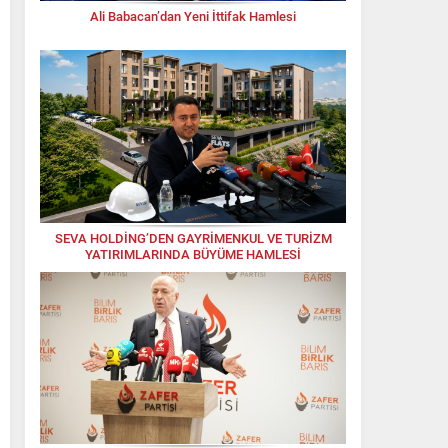
Ali Babacan’dan Yeni İttifak Hamlesi
SEVA HOLDİNG’DEN GAYRİMENKUL VE TURİZM
YATIRIMLARINDA BÜYÜME HAMLESİ