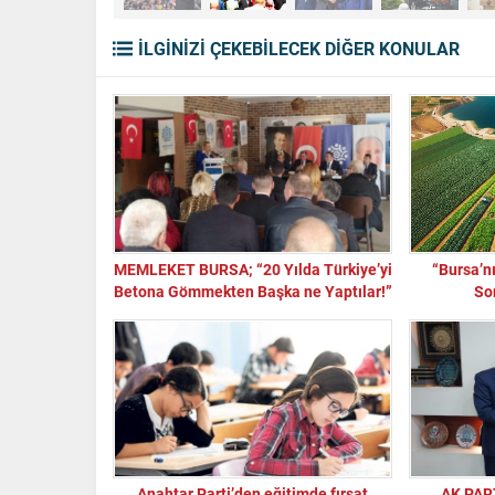
İLGİNİZİ ÇEKEBİLECEK DİĞER KONULAR
MEMLEKET BURSA; “20 Yılda Türkiye’yi
“Bursa’n
Betona Gömmekten Başka ne Yaptılar!”
So
Anahtar Parti’den eğitimde fırsat
AK PAR