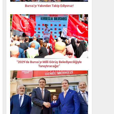
Bursa’yı Yakından Takip Ediyoruz!
“2029’da Bursa’yı Milli Görüş Belediyeciliğiyle
Tanıştıracağız”