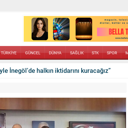
TÜRKİYE
GÜNCEL
DÜNYA
SAĞLIK
STK
SPOR
M
yle İnegöl’de halkın iktidarını kuracağız”