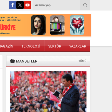
AGAZİN
TEKNOLOJİ
SEKTÖR
YAZARLAR
MANŞETLER
TÜMÜ