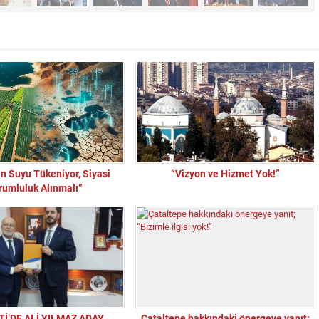
ın Suyu Tükeniyor, Siyasi
“Vizyon ve Hizmet Yok!”
rumluluk Alınmalı”
“Sandık Emaneti Kişisel İkbal İçin Kullanılamaz
Tİ’DE ALİ YILMAZ ADAY
Çataltepe hakkındaki önergeye yanıt;