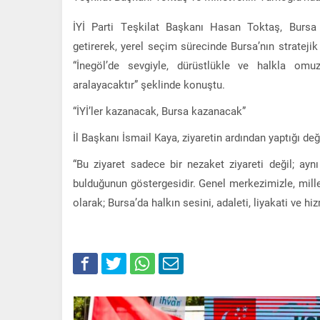
İYİ Parti Teşkilat Başkanı Hasan Toktaş, Bursa 
getirerek, yerel seçim sürecinde Bursa’nın strateji
“İnegöl’de sevgiyle, dürüstlükle ve halkla omuz
aralayacaktır” şeklinde konuştu.
“İYİ’ler kazanacak, Bursa kazanacak”
İl Başkanı İsmail Kaya, ziyaretin ardından yaptığı de
“Bu ziyaret sadece bir nezaket ziyareti değil; ay
bulduğunun göstergesidir. Genel merkezimizle, milletv
olarak; Bursa’da halkın sesini, adaleti, liyakati ve hi