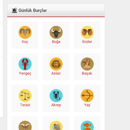
Günlük Burçlar
Koç
Boğa
İkizler
Yengeç
Aslan
Başak
Terazi
Akrep
Yay