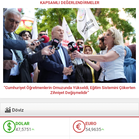
KAPSAMLI DEĞERLENDİRMELER
“Cumhuriyet Öğretmenlerin Omuzunda Yükseldi, Eğitim Sistemini Çökerten
Zihniyet Değişmelidir”
Döviz
DOLAR
EURO
47,5751
54,9635