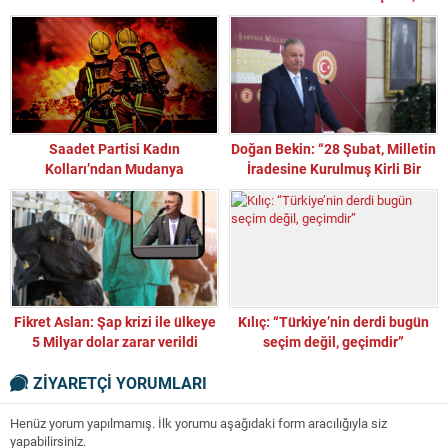
Yoksullukla ve Umutsuzlukla
Ödüyor”
Saadet Partisi Kadın
Doğan Bekin: “28 Şubat, Milletin
Kolları’ndan Mudanya
İradesine Kurulmuş Kirli Bir
İtfaiyesi’ne Anlamlı Ziyaret
Tuzaktı”
Fikret Aslan: Şap krizi ile ülkeye
Kılıç: “Türkiye’nin derdi bugün
5 Milyar dolar zarar verildi
seçim değil, geçimdir”
ZİYARETÇİ YORUMLARI
Henüz yorum yapılmamış. İlk yorumu aşağıdaki form aracılığıyla siz
yapabilirsiniz.