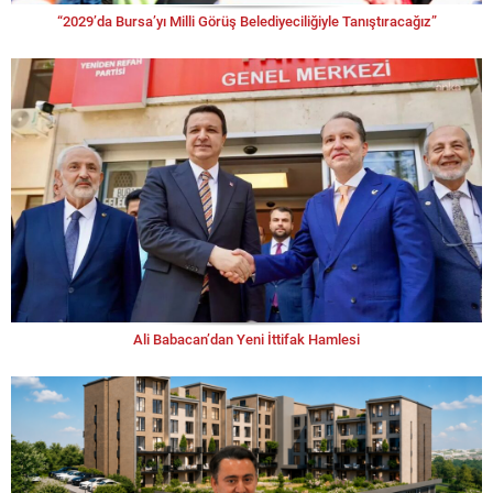
“2029’da Bursa’yı Milli Görüş Belediyeciliğiyle Tanıştıracağız”
Ali Babacan’dan Yeni İttifak Hamlesi