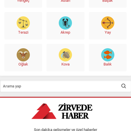
Yengeç
Aslan
Başak
Terazi
Akrep
Yay
Oğlak
Kova
Balık
Son dakika gelişmeler ve özel haberler