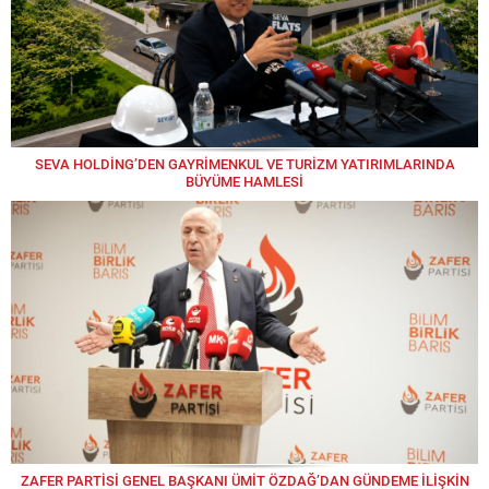
SEVA HOLDİNG’DEN GAYRİMENKUL VE TURİZM YATIRIMLARINDA
BÜYÜME HAMLESİ
ZAFER PARTİSİ GENEL BAŞKANI ÜMİT ÖZDAĞ’DAN GÜNDEME İLİŞKİN