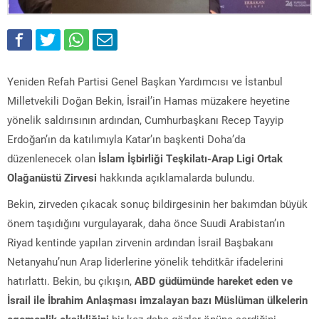
Yeniden Refah Partisi Genel Başkan Yardımcısı ve İstanbul
Milletvekili Doğan Bekin, İsrail’in Hamas müzakere heyetine
yönelik saldırısının ardından, Cumhurbaşkanı Recep Tayyip
Erdoğan’ın da katılımıyla Katar’ın başkenti Doha’da
düzenlenecek olan
İslam İşbirliği Teşkilatı-Arap Ligi Ortak
Olağanüstü Zirvesi
hakkında açıklamalarda bulundu.
Bekin, zirveden çıkacak sonuç bildirgesinin her bakımdan büyük
önem taşıdığını vurgulayarak, daha önce Suudi Arabistan’ın
Riyad kentinde yapılan zirvenin ardından İsrail Başbakanı
Netanyahu’nun Arap liderlerine yönelik tehditkâr ifadelerini
hatırlattı. Bekin, bu çıkışın,
ABD güdümünde hareket eden ve
İsrail ile İbrahim Anlaşması imzalayan bazı Müslüman ülkelerin
egemenlik eksikliğini
bir kez daha gözler önüne serdiğini