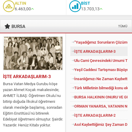
ALTIN
BİST
6.463,00
13.703,13
BURSA
TÜMÜ
“Yaşadığımız Sorunların Çözümü İ
İŞTE ARKADAŞLARIM-3
Ulu Cami Çevresindeki Umumi Tuv
Yeşil Caddesi Tartışması Büyüyor
İŞTE ARKADAŞLARIM-3
İnsanlığımızı Ne Zaman Kaybettik?
Bursa Vatan Medya Gurubu köşe
Türk Milletinin bilmediği konu eko
yazarı Ahmet Koçak makalesinde;
AHMET İLBAŞ: Öğretmen Okulu’nu
BURSA HALKININ ONURU VE GU
bitirip doğuda İlkokul öğretmeni
ORMAN YANARSA, VATANIN NEFE
olarak mesleğe başlamış, sonradan
Eğitim Enstitüsü’nü bitirerek
İŞTE ARKADAŞLARIM-2
Edebiyat öğretmeni olmuştur. Şairdir.
Asıl Kaybettiğimiz Şey Zaman Değil
Yazardır. Henüz Kitabı yoktur.
Konuyu açıp kendisine “Kitapsız”