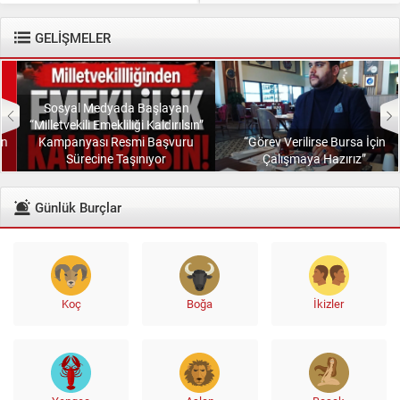
diyenlere güler geçer. Yüce...
GELİŞMELER
Sosyal Medyada Başlayan
“Milletvekili Emekliliği Kaldırılsın”
Kampanyası Resmi Başvuru
“Görev Verilirse Bursa İçin
Sürecine Taşınıyor
Çalışmaya Hazırız”
Günlük Burçlar
Koç
Boğa
İkizler