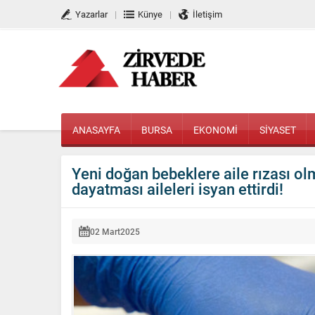
Yazarlar
Künye
İletişim
ANASAYFA
BURSA
EKONOMİ
SİYASET
Yeni doğan bebeklere aile rızası ol
dayatması aileleri isyan ettirdi!
02 Mart
2025