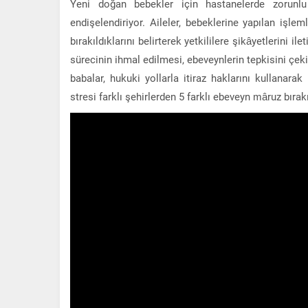
Yeni doğan bebekler için hastanelerde zorunlu 
endişelendiriyor. Aileler, bebeklerine yapılan işlem
bırakıldıklarını belirterek yetkililere şikâyetlerini 
sürecinin ihmal edilmesi, ebeveynlerin tepkisini çe
babalar, hukuki yollarla itiraz haklarını kullanarak
stresi farklı şehirlerden 5 farklı ebeveyn mâruz bırak