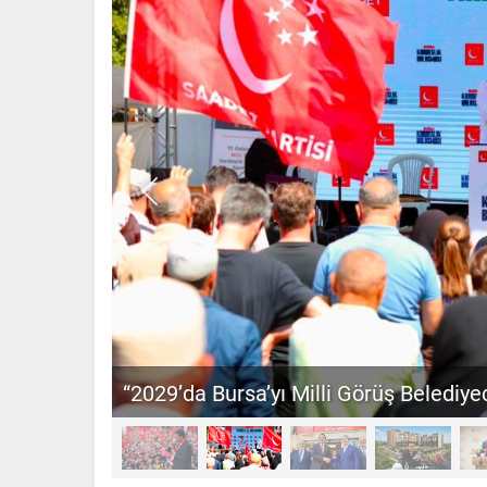
“2029’da Bursa’yı Milli Görüş Belediyec