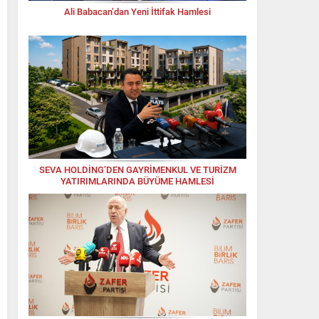
Ali Babacan’dan Yeni İttifak Hamlesi
SEVA HOLDİNG’DEN GAYRİMENKUL VE TURİZM
YATIRIMLARINDA BÜYÜME HAMLESİ