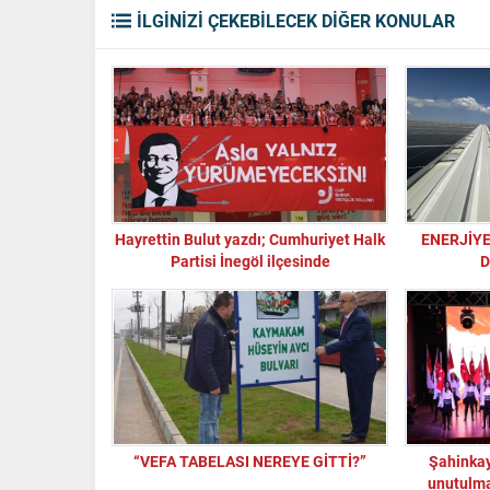
İLGİNİZİ ÇEKEBİLECEK DİĞER KONULAR
Hayrettin Bulut yazdı; Cumhuriyet Halk
ENERJİYE
Partisi İnegöl ilçesinde
D
Cumhurbaşkanlığı ön seçimi
tamamlandı.
“VEFA TABELASI NEREYE GİTTİ?”
Şahinkay
unutulma