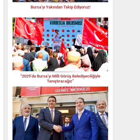
Bursa’yı Yakından Takip Ediyoruz!
“2029’da Bursa’yı Milli Görüş Belediyeciliğiyle
Tanıştıracağız”