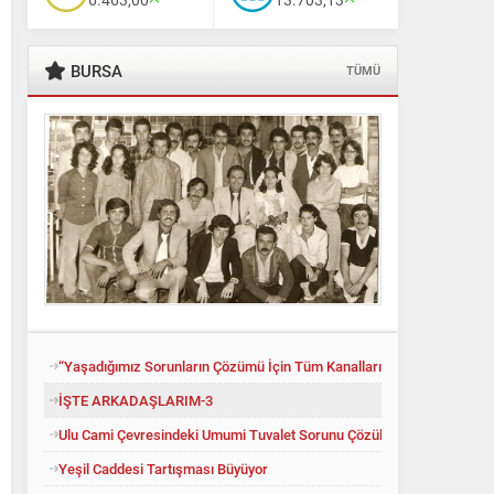
BURSA
TÜMÜ
“Yaşadığımız Sorunların Çözümü İçin Tüm Kanalları Denedik”
Ali Babacan’dan Yeni İttifak Hamlesi
İŞTE ARKADAŞLARIM-3
Ulu Cami Çevresindeki Umumi Tuvalet Sorunu Çözüldü
Yeşil Caddesi Tartışması Büyüyor