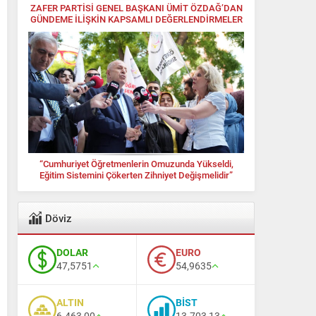
ZAFER PARTİSİ GENEL BAŞKANI ÜMİT ÖZDAĞ’DAN
GÜNDEME İLİŞKİN KAPSAMLI DEĞERLENDİRMELER
“Cumhuriyet Öğretmenlerin Omuzunda Yükseldi,
Eğitim Sistemini Çökerten Zihniyet Değişmelidir”
Döviz
DOLAR
EURO
47,5751
54,9635
ALTIN
BİST
6.463,00
13.703,13