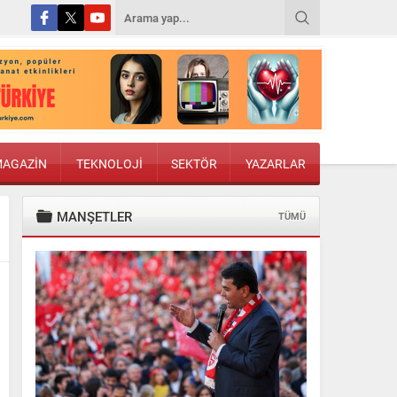
AGAZİN
TEKNOLOJİ
SEKTÖR
YAZARLAR
MANŞETLER
TÜMÜ