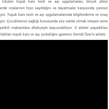
tutulan topuk kanı testi ve aşı uygulamaları, birçok aileyi
lerde rızalarının hiçe sayıldığını ve dayatmalar karşısında çaresiz
iletiyor. Topuk kanı testi ve aşı uygulamalarında bilgilendirme ve onay
kiyor. Çocuklarının sağlığı konusunda söz sahibi olmak isteyen anne
 yetkili makamlara dilekçeyle başvurabiliyor. O aileler yaşadıkları
ıldıkları topuk kanı ve aşı zorbalığını gazeteci Kemâl Özer’e anlattı.