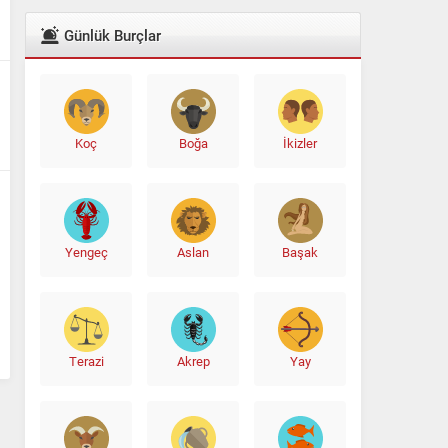
Günlük Burçlar
Koç
Boğa
İkizler
Yengeç
Aslan
Başak
Terazi
Akrep
Yay