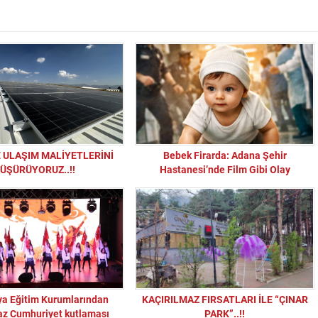
 ULAŞIM MALİYETLERİNİ
Bebek Firarda: Adana Şehir
ÜŞÜRÜYORUZ..!!
Hastanesi’nde Film Gibi Olay
a Eğitim Kurumlarından
KAÇIRILMAZ FIRSATLARI İLE “ÇINAR
“Sandık Emaneti Kişisel İkbal İçin Kullanılamaz
z Cumhuriyet kutlaması
PARK”..!!