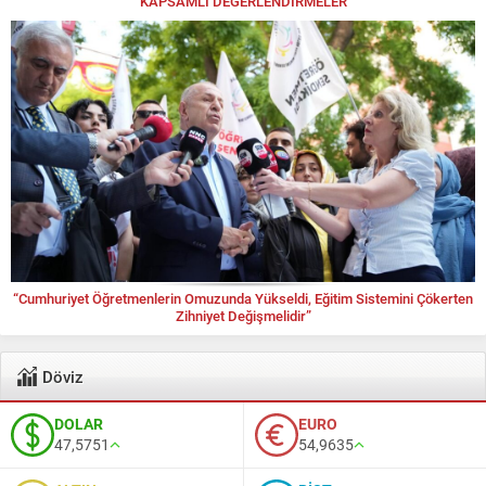
KAPSAMLI DEĞERLENDİRMELER
“Cumhuriyet Öğretmenlerin Omuzunda Yükseldi, Eğitim Sistemini Çökerten
Zihniyet Değişmelidir”
Döviz
DOLAR
EURO
47,5751
54,9635