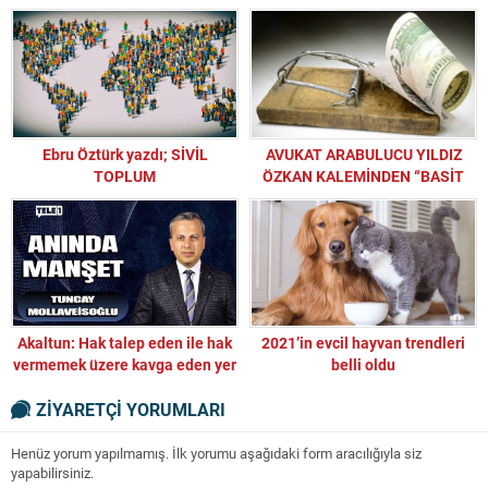
25 Ekim’de gerçekleşecek!
Ebru Öztürk yazdı; SİVİL
AVUKAT ARABULUCU YILDIZ
TOPLUM
ÖZKAN KALEMİNDEN “BASİT
DOLANDIRICILIK”
Akaltun: Hak talep eden ile hak
2021’in evcil hayvan trendleri
vermemek üzere kavga eden yer
belli oldu
değiştirdi
ZİYARETÇİ YORUMLARI
Henüz yorum yapılmamış. İlk yorumu aşağıdaki form aracılığıyla siz
yapabilirsiniz.