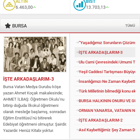
ALTIN
BİST
6.463,00
13.703,13
BURSA
TÜMÜ
“Yaşadığımız Sorunların Çözümü İ
İŞTE ARKADAŞLARIM-3
Ulu Cami Çevresindeki Umumi Tuv
Yeşil Caddesi Tartışması Büyüyor
İŞTE ARKADAŞLARIM-3
İnsanlığımızı Ne Zaman Kaybettik?
Bursa Vatan Medya Gurubu köşe
Türk Milletinin bilmediği konu eko
yazarı Ahmet Koçak makalesinde;
AHMET İLBAŞ: Öğretmen Okulu’nu
BURSA HALKININ ONURU VE GU
bitirip doğuda İlkokul öğretmeni
ORMAN YANARSA, VATANIN NEFE
olarak mesleğe başlamış, sonradan
Eğitim Enstitüsü’nü bitirerek
İŞTE ARKADAŞLARIM-2
Edebiyat öğretmeni olmuştur. Şairdir.
Asıl Kaybettiğimiz Şey Zaman Değil
Yazardır. Henüz Kitabı yoktur.
Konuyu açıp kendisine “Kitapsız”