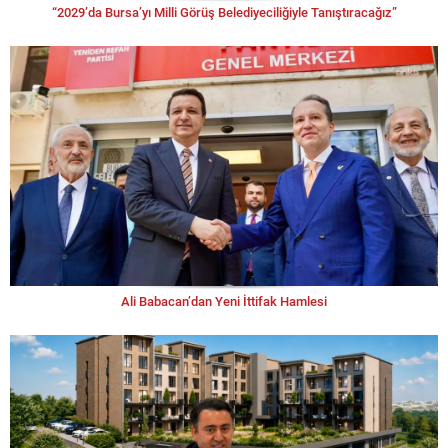
“2029’da Bursa’yı Milli Görüş Belediyeciliğiyle Tanıştıracağız”
Ali Babacan’dan Yeni İttifak Hamlesi