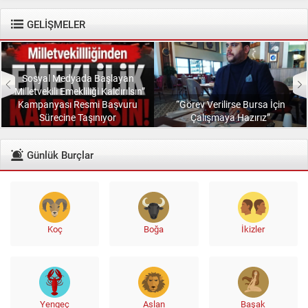
diyenlere güler geçer. Yüce...
GELİŞMELER
Sosyal Medyada Başlayan
“Milletvekili Emekliliği Kaldırılsın”
Kampanyası Resmi Başvuru
“Görev Verilirse Bursa İçin
Sürecine Taşınıyor
Çalışmaya Hazırız”
Günlük Burçlar
Koç
Boğa
İkizler
Yengeç
Aslan
Başak