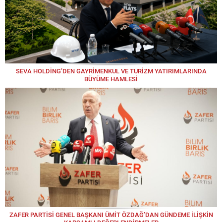
SEVA HOLDİNG’DEN GAYRİMENKUL VE TURİZM YATIRIMLARINDA
BÜYÜME HAMLESİ
ZAFER PARTİSİ GENEL BAŞKANI ÜMİT ÖZDAĞ’DAN GÜNDEME İLİŞKİN