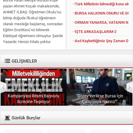
Türk Milletinin bilmediği konu eko
yazarı Ahmet Koçak makalesinde;
AHMET İLBAŞ: Öğretmen Okulu’nu
BURSA HALKININ ONURU VE GU
bitirip doğuda İlkokul öğretmeni
ORMAN YANARSA, VATANIN NEFE
olarak mesleğe başlamış, sonradan
Eğitim Enstitüsü’nü bitirerek
İŞTE ARKADAŞLARIM-2
Edebiyat öğretmeni olmuştur. Şairdir.
Asıl Kaybettiğimiz Şey Zaman Değil
Yazardır. Henüz Kitabı yoktur.
Konuyu açıp kendisine “Kitapsız”
diyenlere güler geçer. Yüce...
GELİŞMELER
Sosyal Medyada Başlayan
“Milletvekili Emekliliği Kaldırılsın”
Kampanyası Resmi Başvuru
“Görev Verilirse Bursa İçin
Sürecine Taşınıyor
Çalışmaya Hazırız”
Günlük Burçlar