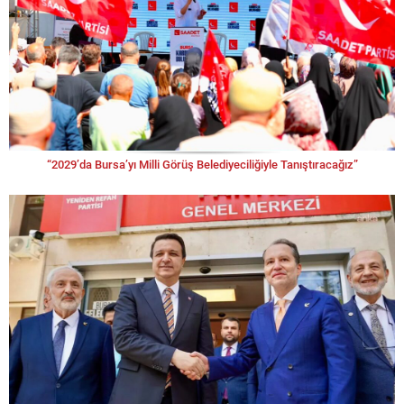
“2029’da Bursa’yı Milli Görüş Belediyeciliğiyle Tanıştıracağız”