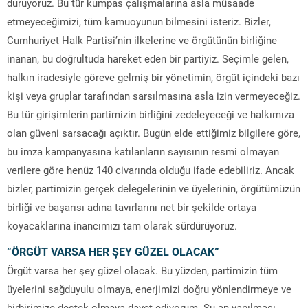
duruyoruz. Bu tür kumpas çalışmalarına asla müsaade
etmeyeceğimizi, tüm kamuoyunun bilmesini isteriz. Bizler,
Cumhuriyet Halk Partisi’nin ilkelerine ve örgütünün birliğine
inanan, bu doğrultuda hareket eden bir partiyiz. Seçimle gelen,
halkın iradesiyle göreve gelmiş bir yönetimin, örgüt içindeki bazı
kişi veya gruplar tarafından sarsılmasına asla izin vermeyeceğiz.
Bu tür girişimlerin partimizin birliğini zedeleyeceği ve halkımıza
olan güveni sarsacağı açıktır. Bugün elde ettiğimiz bilgilere göre,
bu imza kampanyasına katılanların sayısının resmi olmayan
verilere göre henüz 140 civarında olduğu ifade edebiliriz. Ancak
bizler, partimizin gerçek delegelerinin ve üyelerinin, örgütümüzün
birliği ve başarısı adına tavırlarını net bir şekilde ortaya
koyacaklarına inancımızı tam olarak sürdürüyoruz.
“ÖRGÜT VARSA HER ŞEY GÜZEL OLACAK”
Örgüt varsa her şey güzel olacak. Bu yüzden, partimizin tüm
üyelerini sağduyulu olmaya, enerjimizi doğru yönlendirmeye ve
birbirimize destek olmaya davet ediyorum. Şu an yapılması