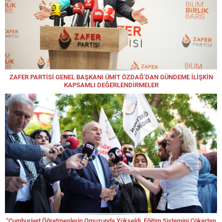
ZAFER PARTİSİ GENEL BAŞKANI ÜMİT ÖZDAĞ’DAN GÜNDEME İLİŞKİN
KAPSAMLI DEĞERLENDİRMELER
“Cumhuriyet Öğretmenlerin Omuzunda Yükseldi, Eğitim Sistemini Çökerten