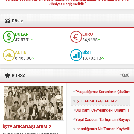
Zihniyet Değişmelidir”
Döviz
DOLAR
EURO
47,5751
54,9635
ALTIN
BİST
6.463,00
13.703,13
BURSA
TÜMÜ
“Yaşadığımız Sorunların Çözümü İ
İŞTE ARKADAŞLARIM-3
Ulu Cami Çevresindeki Umumi Tuv
Yeşil Caddesi Tartışması Büyüyor
İŞTE ARKADAŞLARIM-3
İnsanlığımızı Ne Zaman Kaybettik?
Bursa Vatan Medya Gurubu köşe