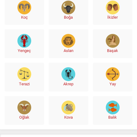
Koç
Boğa
İkizler
Yengeç
Aslan
Başak
Terazi
Akrep
Yay
Oğlak
Kova
Balık