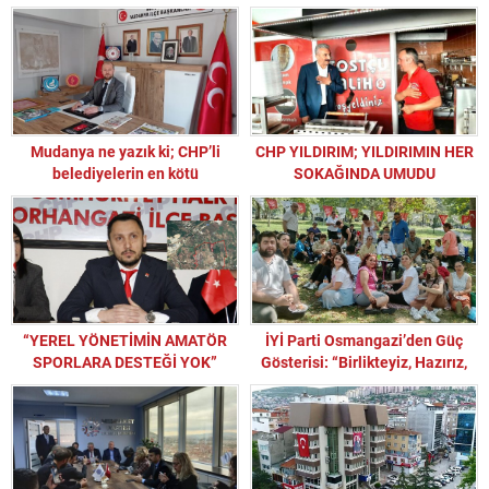
Mudanya ne yazık ki; CHP’li
CHP YILDIRIM; YILDIRIMIN HER
belediyelerin en kötü
SOKAĞINDA UMUDU
yönetilenidir
YEŞERTTECEĞİZ!
“YEREL YÖNETİMİN AMATÖR
İYİ Parti Osmangazi’den Güç
SPORLARA DESTEĞİ YOK”
Gösterisi: “Birlikteyiz, Hazırız,
Kararlıyız!”