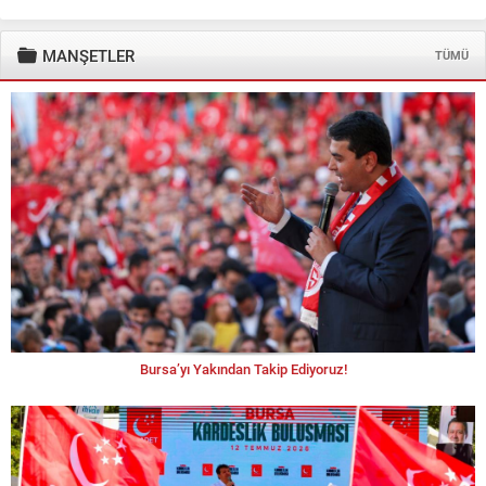
MANŞETLER
TÜMÜ
Bursa’yı Yakından Takip Ediyoruz!