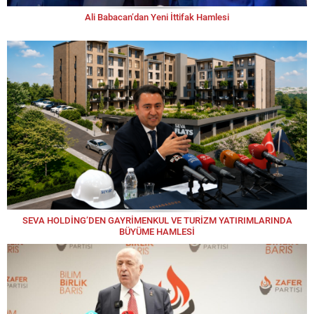
Ali Babacan’dan Yeni İttifak Hamlesi
SEVA HOLDİNG’DEN GAYRİMENKUL VE TURİZM YATIRIMLARINDA
BÜYÜME HAMLESİ