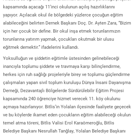
kapsamında açacağı 11’inci okulunun açılış hazırlıklarını
yapıyor. Açılacak okul ile bölgedeki yüzlerce çocuğun eğitim
alabileceğini belirten Dernek Başkanı Doç. Dr. Ayten Zara, “Bizim
için her çocuk bir define. Bir okul inşa etmek torunlarımızın
torunlarına yatırım yapmak, çocukları okutmak bir ulusu
eğitmek demektir.” ifadelerini kullandı.
Yoksulluğun ve şiddetin eğitimle üstesinden gelinebileceği
inancıyla toplumu şiddete ve travmaya karşı bilinçlendirme,
herkes için ruh sağlığı projeleriyle birey ve toplumu güçlendirme
çalışmaları yapan sivil toplum kuruluşu Dünya İnsani Dayanışma
Derneği, Dezavantajlı Bölgelerde Sürdürülebilir Eğitim Projesi
kapsamında 240 öğrenciye hizmet verecek 11. köy okulunu
açmaya hazırlanıyor. Bitlis’in Yolalan ilçesinde faaliyete geçecek
ve bu köylerde ikamet eden çocukların eğitim alabileceği okulun
temel atma töreni, Bitlis Valisi Erol Karaömeroğlu, Bitlis
Belediye Başkanı Nesrullah Tanğlay, Yolalan Belediye Başkanı