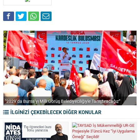
“2029’da Bursa’yı Milli Görüş Belediyeciliğiyle Tanıştıracağız”
A
İLGİNİZİ ÇEKEBİLECEK DİĞER KONULAR