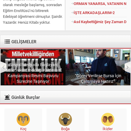
ORMAN YANARSA, VATANIN NEFE
olarak mesleğe başlamış, sonradan
Eğitim Enstitüsü’nü bitirerek
İŞTE ARKADAŞLARIM-2
Edebiyat öğretmeni olmuştur. Şairdir.
Asıl Kaybettiğimiz Şey Zaman Değil
Yazardır. Henüz Kitabı yoktur.
Konuyu açıp kendisine “Kitapsız”
diyenlere güler geçer. Yüce...
GELİŞMELER
Sosyal Medyada Başlayan
“Milletvekili Emekliliği Kaldırılsın”
Kampanyası Resmi Başvuru
“Görev Verilirse Bursa İçin
Sürecine Taşınıyor
Çalışmaya Hazırız”
Günlük Burçlar
Koç
Boğa
İkizler