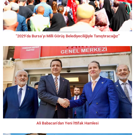
“2029’da Bursa’yı Milli Görüş Belediyeciliğiyle Tanıştıracağız”
Ali Babacan’dan Yeni İttifak Hamlesi