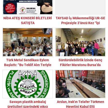
NİDA ATEŞ KONSERİ BİLETLERİ
TAYSAD İș Mükemmelliği UR-GE
SATIŞTA
Projesiyle 3’üncü Kez “İyi
Uygulama Örneği” Seçildi!
Türk Metal Sendikası Eylem
Sürdürülebilirlik İzinde Genç
Başlattı: “Bu Teklif Alın Teriyle
Fikirler Maratonu Bursa’da
Alaydır”
Hayat Buldu!
Savaşın plastik ambalaj
Arslan, Irak’ın Telafer Türkmen
üreticileri üzerindeki yıkıcı
Heyetini Kabul Etti