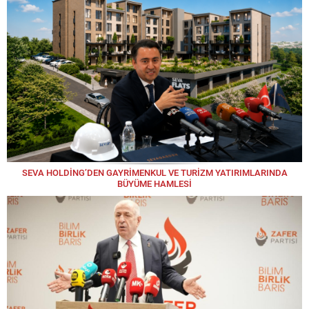
SEVA HOLDİNG’DEN GAYRİMENKUL VE TURİZM YATIRIMLARINDA
BÜYÜME HAMLESİ