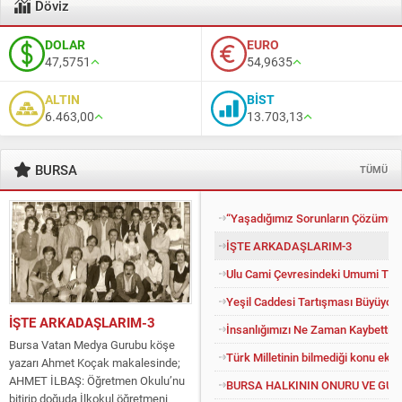
Döviz
DOLAR
EURO
47,5751
54,9635
ALTIN
BİST
6.463,00
13.703,13
BURSA
TÜMÜ
“Yaşadığımız Sorunların Çözümü İ
İŞTE ARKADAŞLARIM-3
Ulu Cami Çevresindeki Umumi Tuv
Yeşil Caddesi Tartışması Büyüyor
İŞTE ARKADAŞLARIM-3
İnsanlığımızı Ne Zaman Kaybettik?
Bursa Vatan Medya Gurubu köşe
Türk Milletinin bilmediği konu eko
yazarı Ahmet Koçak makalesinde;
AHMET İLBAŞ: Öğretmen Okulu’nu
BURSA HALKININ ONURU VE GU
bitirip doğuda İlkokul öğretmeni