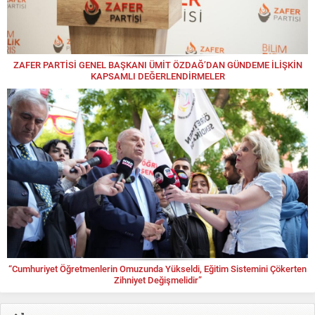
ZAFER PARTİSİ GENEL BAŞKANI ÜMİT ÖZDAĞ’DAN GÜNDEME İLİŞKİN
KAPSAMLI DEĞERLENDİRMELER
“Cumhuriyet Öğretmenlerin Omuzunda Yükseldi, Eğitim Sistemini Çökerten
Zihniyet Değişmelidir”