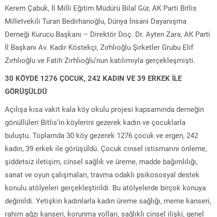
Kerem Çabuk, İl Milli Eğitim Müdürü Bilal Gür, AK Parti Bitlis
Milletvekili Turan Bedirhanoğlu, Dünya İnsani Dayanışma
Derneği Kurucu Başkanı – Direktör Doç. Dr. Ayten Zara, AK Parti
İl Başkanı Av. Kadir Köstekçi, Zırhlıoğlu Şirketler Grubu Elif
Zırhlıoğlu ve Fatih Zırhlıoğlu’nun katılımıyla gerçekleşmişti.
30 KÖYDE 1276 ÇOCUK, 242 KADIN VE 39 ERKEK İLE
GÖRÜŞÜLDÜ
Açılışa kısa vakit kala köy okulu projesi kapsamında derneğin
gönüllüleri Bitlis’in köylerini gezerek kadın ve çocuklarla
buluştu. Toplamda 30 köy gezerek 1276 çocuk ve ergen, 242
kadın, 39 erkek ile görüşüldü. Çocuk cinsel istismarını önleme,
şiddetsiz iletişim, cinsel sağlık ve üreme, madde bağımlılığı,
sanat ve oyun çalışmaları, travma odaklı psikososyal destek
konulu atölyeleri gerçekleştirildi. Bu atölyelerde birçok konuya
değinildi. Yetişkin kadınlarla kadın üreme sağlığı, meme kanseri,
rahim ağzı kanseri, korunma yolları, sağlıklı cinsel ilişki, genel