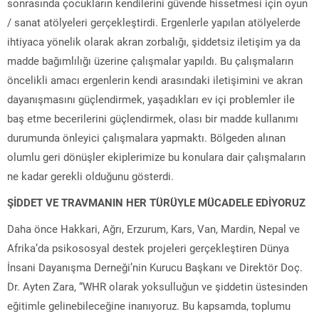
sonrasında çocukların kendilerini güvende hissetmesi için oyun
/ sanat atölyeleri gerçekleştirdi. Ergenlerle yapılan atölyelerde
ihtiyaca yönelik olarak akran zorbalığı, şiddetsiz iletişim ya da
madde bağımlılığı üzerine çalışmalar yapıldı. Bu çalışmaların
öncelikli amacı ergenlerin kendi arasındaki iletişimini ve akran
dayanışmasını güçlendirmek, yaşadıkları ev içi problemler ile
baş etme becerilerini güçlendirmek, olası bir madde kullanımı
durumunda önleyici çalışmalara yapmaktı. Bölgeden alınan
olumlu geri dönüşler ekiplerimize bu konulara dair çalışmaların
ne kadar gerekli olduğunu gösterdi.
ŞİDDET VE TRAVMANIN HER TÜRÜYLE MÜCADELE EDİYORUZ
Daha önce Hakkari, Ağrı, Erzurum, Kars, Van, Mardin, Nepal ve
Afrika’da psikososyal destek projeleri gerçekleştiren Dünya
İnsani Dayanışma Derneği’nin Kurucu Başkanı ve Direktör Doç.
Dr. Ayten Zara, “WHR olarak yoksulluğun ve şiddetin üstesinden
eğitimle gelinebileceğine inanıyoruz. Bu kapsamda, toplumu