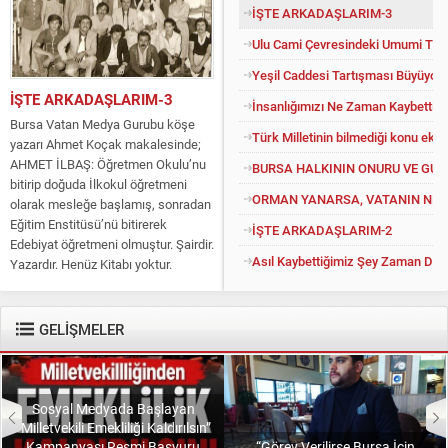
İŞTE ARKADAŞLARIM-3
Ulu Cami Çevresindeki Umumi Tuv
Yeşil Caddesi Tartışması Büyüyor
İŞTE ARKADAŞLARIM-3
İnsanlığımızı Ne Zaman Kaybettik?
Bursa Vatan Medya Gurubu köşe
Türk Milletinin bilmediği konu eko
yazarı Ahmet Koçak makalesinde;
AHMET İLBAŞ: Öğretmen Okulu’nu
BURSA HALKININ ONURU VE GU
bitirip doğuda İlkokul öğretmeni
ORMAN YANARSA, VATANIN NEFE
olarak mesleğe başlamış, sonradan
Eğitim Enstitüsü’nü bitirerek
İŞTE ARKADAŞLARIM-2
Edebiyat öğretmeni olmuştur. Şairdir.
Asıl Kaybettiğimiz Şey Zaman Değil
Yazardır. Henüz Kitabı yoktur.
Konuyu açıp kendisine “Kitapsız”
diyenlere güler geçer. Yüce...
GELİŞMELER
Sosyal Medyada Başlayan
“Milletvekili Emekliliği Kaldırılsın”
Kampanyası Resmi Başvuru
“Görev Verilirse Bursa İçin