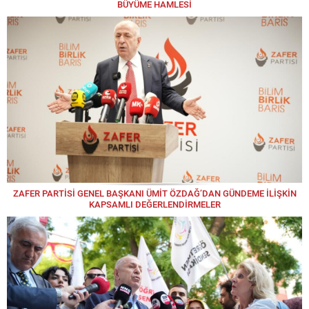
BÜYÜME HAMLESİ
ZAFER PARTİSİ GENEL BAŞKANI ÜMİT ÖZDAĞ’DAN GÜNDEME İLİŞKİN
KAPSAMLI DEĞERLENDİRMELER