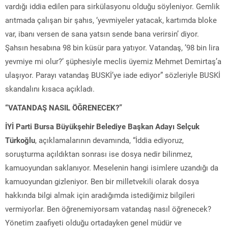
vardığı iddia edilen para sirkülasyonu olduğu söyleniyor. Gemlik
arıtmada çalışan bir şahıs, ‘yevmiyeler yatacak, kartımda bloke
var, ibanı versen de sana yatsın sende bana verirsin’ diyor.
Şahsın hesabına 98 bin küsür para yatıyor. Vatandaş, ’98 bin lira
yevmiye mi olur?’ şüphesiyle meclis üyemiz Mehmet Demirtaş’a
ulaşıyor. Parayı vatandaş BUSKİ’ye iade ediyor” sözleriyle BUSKİ
skandalını kısaca açıkladı.
“VATANDAŞ NASIL ÖĞRENECEK?”
İYİ Parti Bursa Büyükşehir Belediye Başkan Adayı Selçuk
Türkoğlu
, açıklamalarının devamında, “İddia ediyoruz,
soruşturma açıldıktan sonrası ise dosya nedir bilinmez,
kamuoyundan saklanıyor. Meselenin hangi isimlere uzandığı da
kamuoyundan gizleniyor. Ben bir milletvekili olarak dosya
hakkında bilgi almak için aradığımda istediğimiz bilgileri
vermiyorlar. Ben öğrenemiyorsam vatandaş nasıl öğrenecek?
Yönetim zaafiyeti olduğu ortadayken genel müdür ve