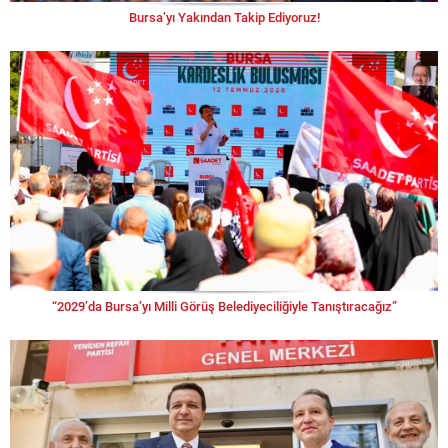
Bursa’yı Yakından Takip Ediyoruz!
“2029’da Bursa’yı Milli Görüş Belediyeciliğiyle Tanıştıracağız”