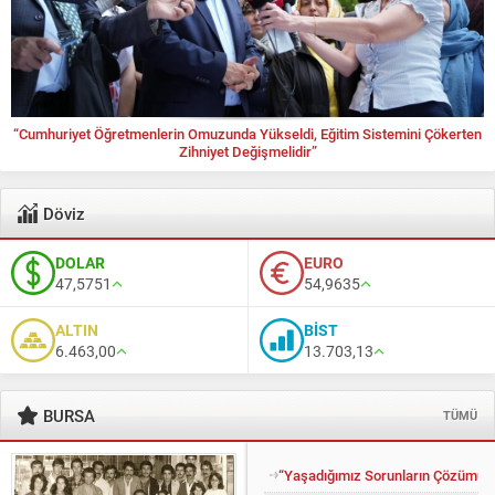
“Cumhuriyet Öğretmenlerin Omuzunda Yükseldi, Eğitim Sistemini Çökerten
Zihniyet Değişmelidir”
Döviz
DOLAR
EURO
47,5751
54,9635
ALTIN
BİST
6.463,00
13.703,13
BURSA
TÜMÜ
“Yaşadığımız Sorunların Çözümü İ