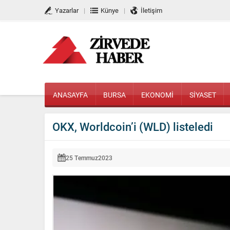
Yazarlar
Künye
İletişim
ANASAYFA
BURSA
EKONOMİ
SİYASET
OKX, Worldcoin’i (WLD) listeledi
25 Temmuz
2023