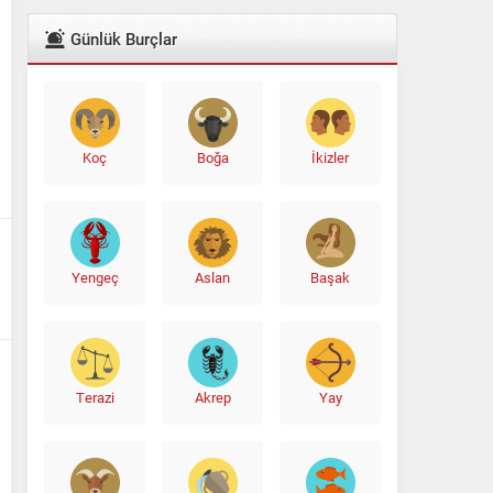
Günlük Burçlar
Koç
Boğa
İkizler
Yengeç
Aslan
Başak
Terazi
Akrep
Yay