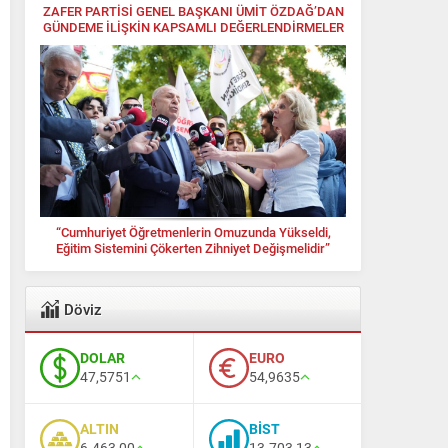
ZAFER PARTİSİ GENEL BAŞKANI ÜMİT ÖZDAĞ’DAN
GÜNDEME İLİŞKİN KAPSAMLI DEĞERLENDİRMELER
“Cumhuriyet Öğretmenlerin Omuzunda Yükseldi,
Eğitim Sistemini Çökerten Zihniyet Değişmelidir”
Döviz
DOLAR
EURO
47,5751
54,9635
ALTIN
BİST
6.463,00
13.703,13