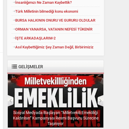
İnsanlığımızı Ne Zaman Kaybettik?
Türk Milletinin bilmediği konu ekonomi
SEVA HOLDİNG’DEN GAYRİMENKUL VE TURİZM 
BURSA HALKININ ONURU VE GURURU OLDULAR
ORMAN YANARSA, VATANIN NEFESİ TÜKENİR
İŞTE ARKADAŞLARIM-2
Asıl Kaybettiğimiz Şey Zaman Değil, Birbirimiziz
GELİŞMELER
Sosyal Medyada Başlayan “Milletvekili Emekliliği
Kaldırılsın” Kampanyası Resmi Başvuru Sürecine
”
Taşınıyor
“Görev Ver