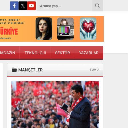
AGAZİN
TEKNOLOJİ
SEKTÖR
YAZARLAR
MANŞETLER
TÜMÜ