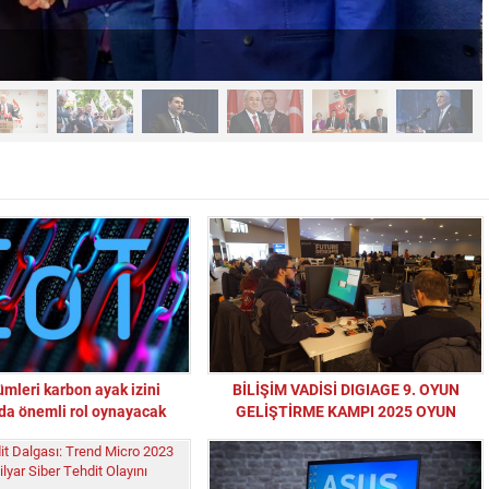
ümleri karbon ayak izini
BİLİŞİM VADİSİ DIGIAGE 9. OYUN
da önemli rol oynayacak
GELİŞTİRME KAMPI 2025 OYUN
GELİŞTİRİCİLERİNİ BİR ARAYA
GETİRECEK
“Sandık Emaneti Kişisel İkbal İçin Kullanılamaz