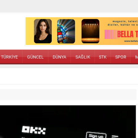
TÜRKİYE
GÜNCEL
DÜNYA
SAĞLIK
STK
SPOR
M