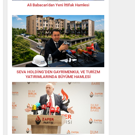
Ali Babacan’dan Yeni İttifak Hamlesi
SEVA HOLDİNG’DEN GAYRİMENKUL VE TURİZM
YATIRIMLARINDA BÜYÜME HAMLESİ