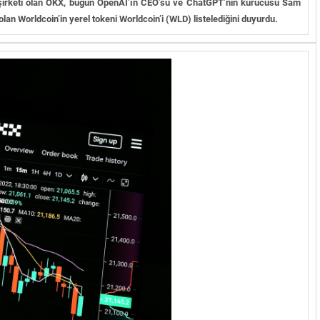
i şirketi olan OKX, bugün OpenAI’ın CEO’su ve ChatGPT’nin kurucusu Sam
lan Worldcoin’in yerel tokeni Worldcoin’i (WLD) listelediğini duyurdu.