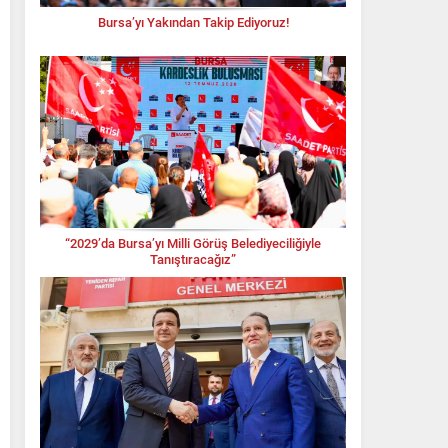
Bursa’yı Yakından Takip Ediyoruz!
“2029’da Bursa’yı Milli Görüş Belediyeciliğiyle
Tanıştıracağız”