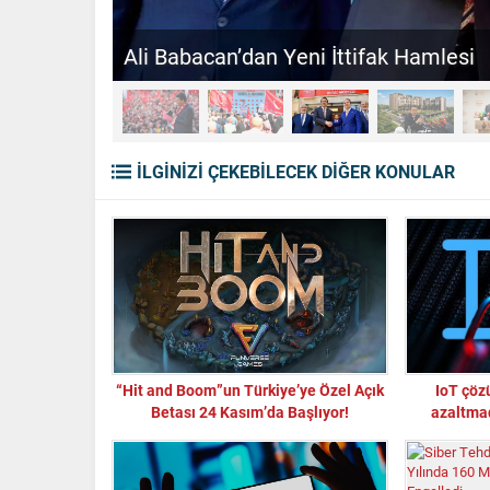
Ali Babacan’dan Yeni İttifak Hamlesi
İLGİNİZİ ÇEKEBİLECEK DİĞER KONULAR
“Hit and Boom”un Türkiye’ye Özel Açık
IoT çöz
Betası 24 Kasım’da Başlıyor!
azaltma