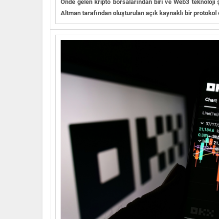
Önde gelen kripto borsalarından biri ve Web3 teknoloj
Altman tarafından oluşturulan açık kaynaklı bir protokol o