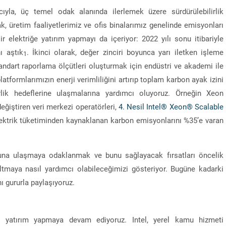
yla, üç temel odak alanında ilerlemek üzere sürdürülebilirlik
k, üretim faaliyetlerimiz ve ofis binalarımız genelinde emisyonları
ir elektriğe yatırım yapmayı da içeriyor: 2022 yılı sonu itibariyle
ı aştık
. İkinci olarak, değer zinciri boyunca yarı iletken işleme
1
 standart raporlama ölçütleri oluşturmak için endüstri ve akademi ile
latformlarımızın enerji verimliliğini artırıp toplam karbon ayak izini
lirlik hedeflerine ulaşmalarına yardımcı oluyoruz. Örneğin Xeon
eğiştiren veri merkezi operatörleri,
4. Nesil Intel® Xeon® Scalable
lektrik tüketiminden kaynaklanan karbon emisyonlarını %35’e varan
nuna ulaşmaya odaklanmak ve bunu sağlayacak fırsatları öncelik
zaltmaya nasıl yardımcı olabileceğimizi gösteriyor. Bugüne kadarki
nı gururla paylaşıyoruz.
ına yatırım yapmaya devam ediyoruz. Intel, yerel kamu hizmeti