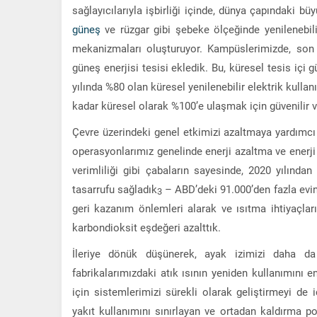
sağlayıcılarıyla işbirliği içinde, dünya çapındaki bü
güneş
ve rüzgar gibi şebeke ölçeğinde yenilenebili
mekanizmaları oluşturuyor. Kampüslerimizde, son
güneş enerjisi tesisi ekledik. Bu, küresel tesis iç
yılında %80 olan küresel yenilenebilir elektrik kulla
kadar küresel olarak %100’e ulaşmak için güvenilir ve 
Çevre üzerindeki genel etkimizi azaltmaya yardımcı
operasyonlarımız genelinde enerji azaltma ve enerj
verimliliği gibi çabaların sayesinde, 2020 yılınd
tasarrufu sağladık
– ABD’deki 91.000’den fazla evin 
3
geri kazanım önlemleri alarak ve ısıtma ihtiyaçla
karbondioksit eşdeğeri azalttık.
İleriye dönük düşünerek, ayak izimizi daha da 
fabrikalarımızdaki atık ısının yeniden kullanımını 
için sistemlerimizi sürekli olarak geliştirmeyi de 
yakıt kullanımını sınırlayan ve ortadan kaldırma po