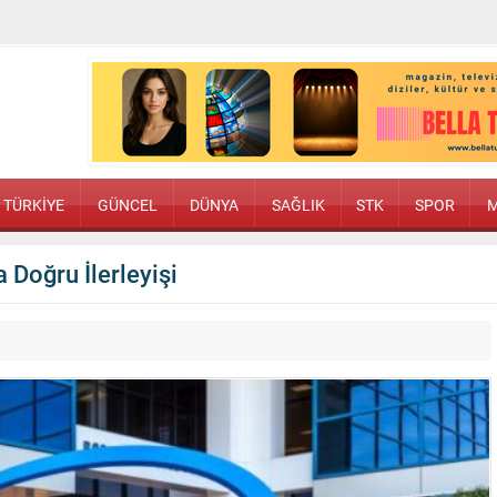
TÜRKİYE
GÜNCEL
DÜNYA
SAĞLIK
STK
SPOR
M
 Doğru İlerleyişi