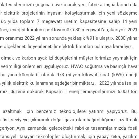
yük tesislerimizin çoğuna ilave olarak yeni fabrika inşaatlarında da
r elektrik projelerinin inşasını kolaylaştırmak için yeni sözleşme
 üç yılda toplam 7 megawatt üretim kapasitesine sahip 14 yeni
i güneş enerjisi kurulum portföyümüzü 30 megawatt’a çıkarıyor. 2021
nım oranımız 2022 yılının sonunda yaklaşık %91’e ulaştı
. 2030 yılına
2
ölçeklenebilir yenilenebilir elektrik fırsatları bulmaya kararlıyız.
 olmak ve karbon ayak izi düşüşlerini müşterilerimize yaymak için
i verimliliği önlemleri uyguluyoruz. HVAC soğutma ve basınçlı hava
an bu yana kümülatif olarak 973 milyon kilowatt-saat (kWh) enerji
yıllık elektrik kullanımına eşdeğer bir miktar
. 2022 yılında ise ısı
4
rımızı düzene sokarak Kapsam 1 enerji emisyonlarımızı 6.000 ton
azaltmak için benzersiz teknolojilere yatırım yapıyoruz. Bu,
en üst seviyeye çıkararak doğal gaza olan bağımlılığımızı azaltmak
içeriyor. Aynı zamanda, gelecekteki fabrika tasarımlarımızda fosil
tansiyeli taşıyan teknolojiler oluşturmak için yapay zekâ, yazılım