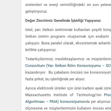
sistemleri ve enerji verimliliğindeki en son yeten
geliştiriyoruz.
Değer Zincirimiz Genelinde İşbirliği Yapıyoruz
Intel, yarı iletken üretiminde kullanılan çeşitli kim
iletken üretim programı oluşturmak için endüstri 
çalışıyor. Buna paralel olarak, ekosistemde anlamlı 
birlikte çalışıyoruz.
Tedarikçilerimizi, meslektaşlarımızı ve müşterileri
Consortium (Yarı İletken İklim Konsorsiyumu – SC
kazandırıyor. Bu çabaların öncüsü ise konsorsiyumu
fazla şirket, bu işbirliğinde yer alıyor.
Ayrıca elektronik ürünler için ürün karbon ayak izi
Massachusetts Institute of Technology’nin
Pro
Algoritması – PAIA) konsorsiyumu
nda yer alıyoruz
ölçmesine ve müşterilerimizin kullanım öncesi emis