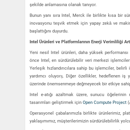
şekilde anlamasına olanak tanıyor.
Bunun yanı sıra Intel, Merck ile birlikte kısa bir s
inovasyonu teşvik etmek için yapay zekâ ve maki
başlattığını duyurdu.
Intel Ürünleri ve Platformlarının Enerji Verimliliği Ar
Yeni nesil Intel ürünleri, daha yüksek performansı
önce Intel, en sürdürülebilir veri merkezi işlemcil
Yerleşik hızlandırıcılara sahip bu işlemciler, belirl
yardımcı oluyor
. Diğer özellikler, hedeflenen iş 
5
üzerinde önemsenmeye değmeyecek bir etkiye sahi
Intel e-atığı azaltmak üzere, sunucu öğelerinin
tasarımları geliştirmek için
Open Compute Project
(
Operasyonel çabalarımızla birlikte ürünlerimiz, pl
yaklaşımımız, müşterilerimizin sürdürülebilirlik yolcu