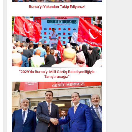
Bursa’yı Yakından Takip Ediyoruz!
“2029’da Bursa’yı Milli Görüş Belediyeciliğiyle
Tanıştıracağız”