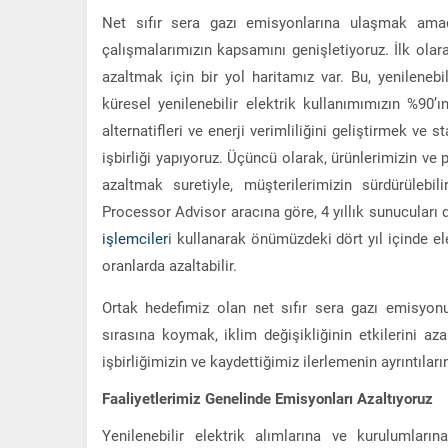
Net sıfır sera gazı emisyonlarına ulaşmak amacı
çalışmalarımızın kapsamını genişletiyoruz. İlk olara
azaltmak için bir yol haritamız var. Bu, yenilenebil
küresel yenilenebilir elektrik kullanımımızın %90’ın
alternatifleri ve enerji verimliliğini geliştirmek ve
işbirliği yapıyoruz. Üçüncü olarak, ürünlerimizin ve p
azaltmak suretiyle, müşterilerimizin sürdürülebi
Processor Advisor aracına göre, 4 yıllık sunucuları d
işlemciler
i kullanarak önümüzdeki dört yıl içinde e
oranlarda azaltabilir.
Ortak hedefimiz olan net sıfır sera gazı emisyo
sırasına koymak, iklim değişikliğinin etkilerini a
işbirliğimizin ve kaydettiğimiz ilerlemenin ayrıntıları
Faaliyetlerimiz Genelinde Emisyonları Azaltıyoruz
Yenilenebilir elektrik alımlarına ve kurulumlar