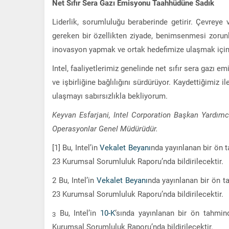
Net Sıfır Sera Gazı Emisyonu Taahhüdüne Sadık
Liderlik, sorumluluğu beraberinde getirir. Çevrey
gereken bir özellikten ziyade, benimsenmesi zorunlu
inovasyon yapmak ve ortak hedefimize ulaşmak için b
Intel, faaliyetlerimiz genelinde net sıfır sera gazı 
ve işbirliğine bağlılığını sürdürüyor. Kaydettiğim
ulaşmayı sabırsızlıkla bekliyorum.
Keyvan Esfarjani, Intel Corporation Başkan Yardımc
Operasyonlar Genel Müdürüdür.
[1] Bu, Intel’in
Vekalet Beyanı
nda yayınlanan bir ön t
23 Kurumsal Sorumluluk Raporu’nda bildirilecektir.
2 Bu, Intel’in
Vekalet Beyanı
nda yayınlanan bir ön ta
23 Kurumsal Sorumluluk Raporu’nda bildirilecektir.
Bu, Intel’in
10-K
‘sında yayınlanan bir ön tahmind
3
Kurumsal Sorumluluk Raporu’nda bildirilecektir.