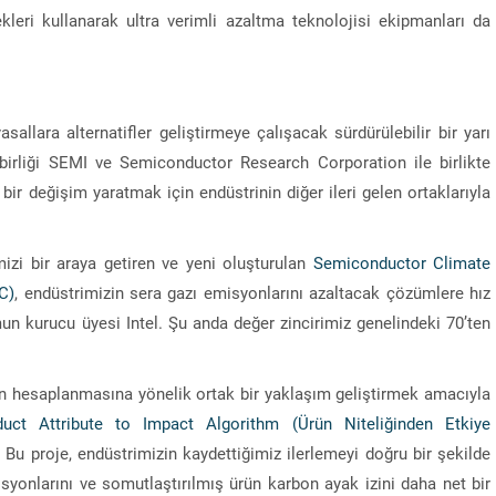
ekleri kullanarak ultra verimli azaltma teknolojisi ekipmanları da
yasallara alternatifler geliştirmeye çalışacak sürdürülebilir bir yarı
birliği SEMI ve Semiconductor Research Corporation ile birlikte
bir değişim yaratmak için endüstrinin diğer ileri gelen ortaklarıyla
mizi bir araya getiren ve yeni oluşturulan
Semiconductor Climate
C)
, endüstrimizin sera gazı emisyonlarını azaltacak çözümlere hız
n kurucu üyesi Intel. Şu anda değer zincirimiz genelindeki 70’ten
nin hesaplanmasına yönelik ortak bir yaklaşım geliştirmek amacıyla
duct Attribute to Impact Algorithm (Ürün Niteliğinden Etkiye
. Bu proje, endüstrimizin kaydettiğimiz ilerlemeyi doğru bir şekilde
“Sandık Emaneti Kişisel İkbal İçin Kullanılamaz
yonlarını ve somutlaştırılmış ürün karbon ayak izini daha net bir