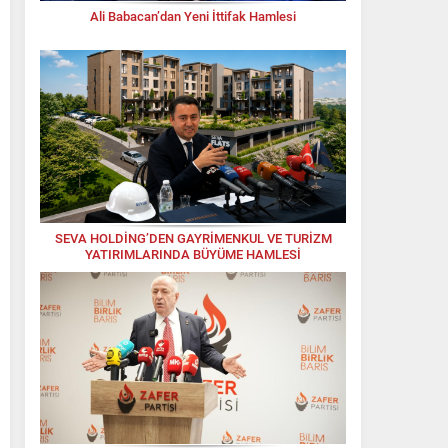
Ali Babacan’dan Yeni İttifak Hamlesi
SEVA HOLDİNG’DEN GAYRİMENKUL VE TURİZM
YATIRIMLARINDA BÜYÜME HAMLESİ