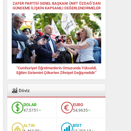
ZAFER PARTİSİ GENEL BAŞKANI ÜMİT ÖZDAĞ’DAN
GÜNDEME İLİŞKİN KAPSAMLI DEĞERLENDİRMELER
“Cumhuriyet Öğretmenlerin Omuzunda Yükseldi,
Eğitim Sistemini Çökerten Zihniyet Değişmelidir”
Döviz
DOLAR
EURO
47,5751
54,9635
ALTIN
BİST
6.463,00
13.703,13