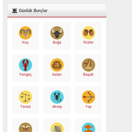
Günlük Burçlar
Koç
Boğa
İkizler
Yengeç
Aslan
Başak
Terazi
Akrep
Yay