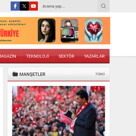
AGAZİN
TEKNOLOJİ
SEKTÖR
YAZARLAR
MANŞETLER
TÜMÜ