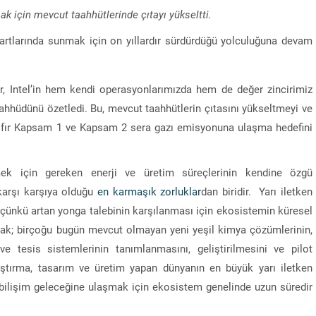
ak için mevcut taahhütlerinde çıtayı yükseltti.
dartlarında sunmak için on yıllardır sürdürdüğü yolculuğuna devam
r, Intel’in hem kendi operasyonlarımızda hem de değer zincirimiz
ahhüdünü özetledi. Bu, mevcut taahhütlerin çıtasını yükseltmeyi ve
sıfır Kapsam 1 ve Kapsam 2 sera gazı emisyonuna ulaşma hedefini
ek için gereken enerji ve üretim süreçlerinin kendine özgü
 karşı karşıya olduğu
en karmaşık zorluklar
dan biridir. Yarı iletken
çünkü artan yonga talebinin karşılanması için ekosistemin küresel
mak; birçoğu bugün mevcut olmayan yeni yeşil kimya çözümlerinin,
ve tesis sistemlerinin tanımlanmasını, geliştirilmesini ve pilot
aştırma, tasarım ve üretim yapan dünyanın en büyük yarı iletken
bir bilişim geleceğine ulaşmak için ekosistem genelinde uzun süredir