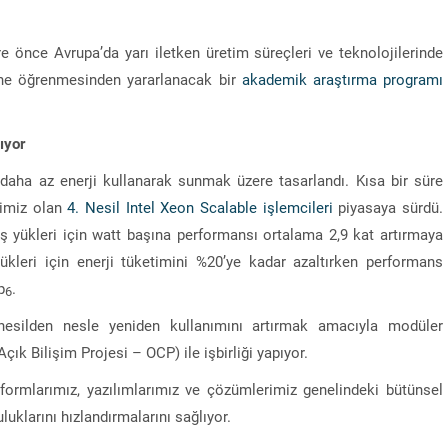
üre önce Avrupa’da yarı iletken üretim süreçleri ve teknolojilerinde
ne öğrenmesinden yararlanacak bir
akademik araştırma programı
tıyor
 daha az enerji kullanarak sunmak üzere tasarlandı. Kısa bir süre
erimiz olan
4. Nesil Intel Xeon Scalable işlemcileri
piyasaya sürdü.
i iş yükleri için watt başına performansı ortalama 2,9 kat artırmaya
yükleri için enerji tüketimini %20’ye kadar azaltırken performans
p
.
6
 nesilden nesle yeniden kullanımını artırmak amacıyla modüler
Açık Bilişim Projesi – OCP) ile işbirliği yapıyor.
atformlarımız, yazılımlarımız ve çözümlerimiz genelindeki bütünsel
luklarını hızlandırmalarını sağlıyor.