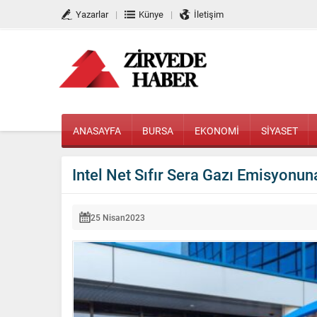
Yazarlar
Künye
İletişim
ANASAYFA
BURSA
EKONOMİ
SİYASET
Intel Net Sıfır Sera Gazı Emisyonuna
25 Nisan
2023