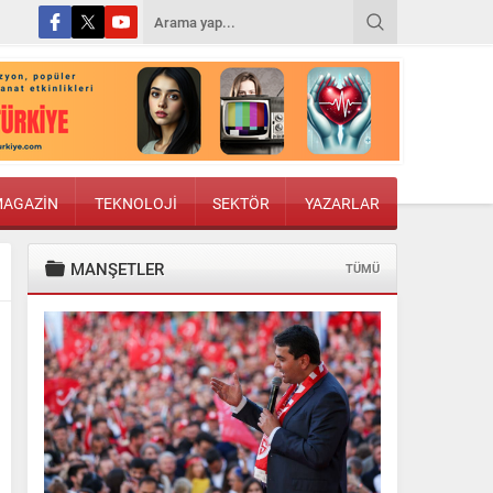
AGAZİN
TEKNOLOJİ
SEKTÖR
YAZARLAR
MANŞETLER
TÜMÜ