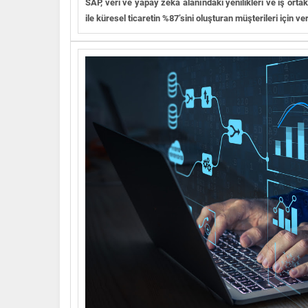
SAP, veri ve yapay zeka alanındaki yenilikleri ve iş or
ile küresel ticaretin %87’sini oluşturan müşterileri için v