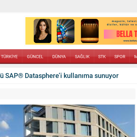
TÜRKİYE
GÜNCEL
DÜNYA
SAĞLIK
STK
SPOR
M
ümü SAP® Datasphere’i kullanıma sunuyor