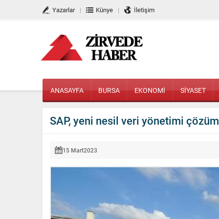
Yazarlar
Künye
İletişim
ANASAYFA
BURSA
EKONOMİ
SİYASET
SAP, yeni nesil veri yönetimi çöz
15 Mart
2023