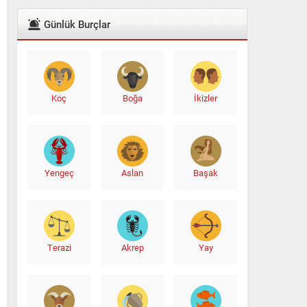
Günlük Burçlar
Koç
Boğa
İkizler
Yengeç
Aslan
Başak
Terazi
Akrep
Yay