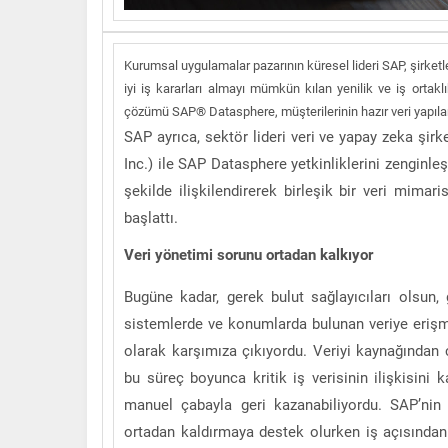
Kurumsal uygulamalar pazarının küresel lideri SAP, şirketle
iyi iş kararları almayı mümkün kılan yenilik ve iş ortak
çözümü SAP® Datasphere, müşterilerinin hazır veri yapıları
SAP ayrıca, sektör lideri veri ve yapay zeka şirk
Inc.) ile SAP Datasphere yetkinliklerini zenginle
şekilde ilişkilendirerek birleşik bir veri mimar
başlattı.
Veri yönetimi sorunu ortadan kalkıyor
Bugüne kadar, gerek bulut sağlayıcıları olsun, 
sistemlerde ve konumlarda bulunan veriye erişm
olarak karşımıza çıkıyordu. Veriyi kaynağından
bu süreç boyunca kritik iş verisinin ilişkisini
manuel çabayla geri kazanabiliyordu. SAP’ni
ortadan kaldırmaya destek olurken iş açısından 