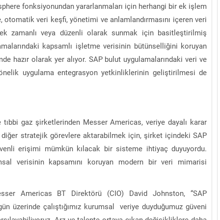
phere fonksiyonundan yararlanmaları için herhangi bir ek işlem
, otomatik veri keşfi, yönetimi ve anlamlandırmasını içeren veri
rçek zamanlı veya düzenli olarak sunmak için basitleştirilmiş
alarındaki kapsamlı işletme verisinin bütünselliğini koruyan
mde hazır olarak yer alıyor. SAP bulut uygulamalarındaki veri ve
elik uygulama entegrasyon yetkinliklerinin geliştirilmesi de
 tıbbi gaz şirketlerinden Messer Americas, veriye dayalı karar
iğer stratejik görevlere aktarabilmek için, şirket içindeki SAP
venli erişimi mümkün kılacak bir sisteme ihtiyaç duyuyordu.
al verisinin kapsamını koruyan modern bir veri mimarisi
Messer Americas BT Direktörü (CIO) David Johnston, “SAP
 gün üzerinde çalıştığımız kurumsal veriye duyduğumuz güveni
“Sandık Emaneti Kişisel İkbal İçin Kullanılamaz
karşılayabiliyoruz. Arz ve talepte ortaya çıkan değişikliklere daha