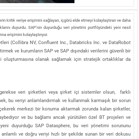
rin kritik veriye erişimini sağlayan, içgörü elde etmeyi kolaylaştıran ve daha
lıklarını duyurdu. SAP’nin duyurduğu veri yönetimi portföyündeki yeni nesil
na erişimini kolaylaştırıyor.
etleri (Collibra NV, Confluent Inc., Databricks Inc. ve DataRobot
ştirmek ve kurumların SAP ve SAP dışındaki verilerini güvenli bir
isi oluşturmasına olanak sağlamak için stratejik ortaklıklar da
gerekse veri şirketleri veya şirket içi sistemler olsun, farklı
ek, bu veriyi anlamlandırmak ve kullanmak karmaşık bir sorun
 çekerek merkezi bir konuma aktarmak zorunda kalan şirketler,
 kaybediyor ve bu bağlamı ancak yürütülen özel BT projeleri ve
n yeni duyurduğu SAP Datasphere, bu veri yönetimi sorununu
anlamlı ve doğru veriyi hızlı bir şekilde sunan bir veri dokusu