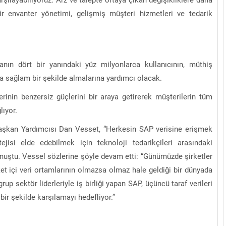
ir envanter yönetimi, gelişmiş müşteri hizmetleri ve tedarik
anın dört bir yanındaki yüz milyonlarca kullanıcının, müthiş
aha sağlam bir şekilde almalarına yardımcı olacak.
erinin benzersiz güçlerini bir araya getirerek müşterilerin tüm
lıyor.
aşkan Yardımcısı Dan Vesset, “Herkesin SAP verisine erişmek
ejisi elde edebilmek için teknoloji tedarikçileri arasındaki
onuştu. Vessel sözlerine şöyle devam etti: “Günümüzde şirketler
rket içi veri ortamlarının olmazsa olmaz hale geldiği bir dünyada
up sektör liderleriyle iş birliği yapan SAP, üçüncü taraf verileri
 bir şekilde karşılamayı hedefliyor.”