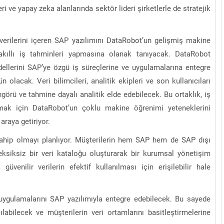
 ve yapay zeka alanlarında sektör lideri şirketlerle de stratejik
 verilerini içeren SAP yazılımını DataRobot’un gelişmiş makine
 akıllı iş tahminleri yapmasına olanak tanıyacak. DataRobot
ellerini SAP’ye özgü iş süreçlerine ve uygulamalarına entegre
lacak. Veri bilimcileri, analitik ekipleri ve son kullanıcıları
öngörü ve tahmine dayalı analitik elde edebilecek. Bu ortaklık, iş
mak için DataRobot’un çoklu makine öğrenimi yeteneklerini
 araya getiriyor.
sahip olmayı planlıyor. Müşterilerin hem SAP hem de SAP dışı
eksiksiz bir veri kataloğu oluşturarak bir kurumsal yönetişim
 güvenilir verilerin efektif kullanılması için erişilebilir hale
uygulamalarını SAP yazılımıyla entegre edebilecek. Bu sayede
ılabilecek ve müşterilerin veri ortamlarını basitleştirmelerine