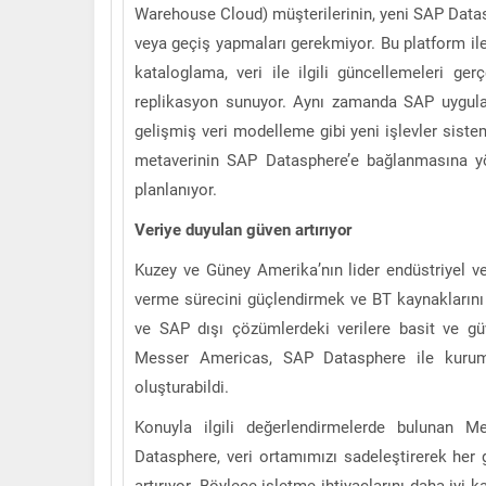
Warehouse Cloud) müşterilerinin, yeni SAP Datas
veya geçiş yapmaları gerekmiyor. Bu platform ile
kataloglama, veri ile ilgili güncellemeleri ge
replikasyon sunuyor. Aynı zamanda SAP uygulam
gelişmiş veri modelleme gibi yeni işlevler siste
metaverinin SAP Datasphere’e bağlanmasına yön
planlanıyor.
Veriye duyulan güven artırıyor
Kuzey ve Güney Amerika’nın lider endüstriyel ve
verme sürecini güçlendirmek ve BT kaynaklarını d
ve SAP dışı çözümlerdeki verilere basit ve gü
Messer Americas, SAP Datasphere ile kurums
oluşturabildi.
Konuyla ilgili değerlendirmelerde bulunan 
Datasphere, veri ortamımızı sadeleştirerek her
artırıyor. Böylece işletme ihtiyaçlarını daha iyi 