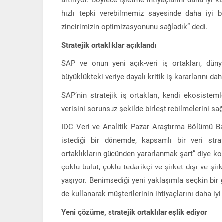
hızlı tepki verebilmemiz sayesinde daha iyi b
zincirimizin optimizasyonunu sağladık” dedi.
Stratejik ortaklıklar açıklandı
SAP ve onun yeni açık-veri iş ortakları, düny
büyüklükteki veriye dayalı kritik iş kararlarını d
SAP’nin stratejik iş ortakları, kendi ekosisteml
verisini sorunsuz şekilde birleştirebilmelerini sağ
IDC Veri ve Analitik Pazar Araştırma Bölümü B
istediği bir dönemde, kapsamlı bir veri strat
ortaklıkların gücünden yararlanmak şart” diye k
çoklu bulut, çoklu tedarikçi ve şirket dışı ve şi
yaşıyor. Benimsediği yeni yaklaşımla seçkin bir gr
de kullanarak müşterilerinin ihtiyaçlarını daha iyi
Yeni çözüme, stratejik ortaklılar eşlik ediyor