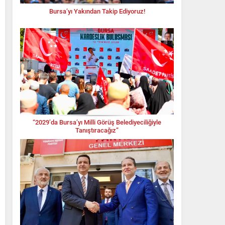
Bursa’yı Yakından Takip Ediyoruz!
“2029’da Bursa’yı Milli Görüş Belediyeciliğiyle
Tanıştıracağız”