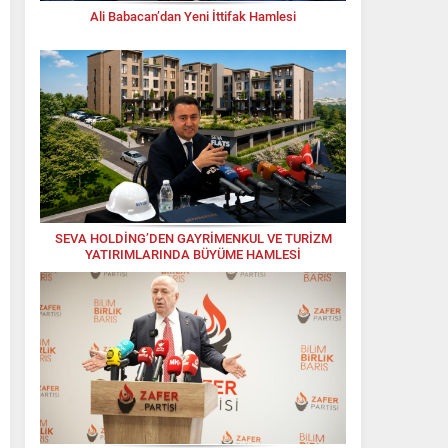
Ali Babacan’dan Yeni İttifak Hamlesi
SEVA HOLDİNG’DEN GAYRİMENKUL VE TURİZM
YATIRIMLARINDA BÜYÜME HAMLESİ