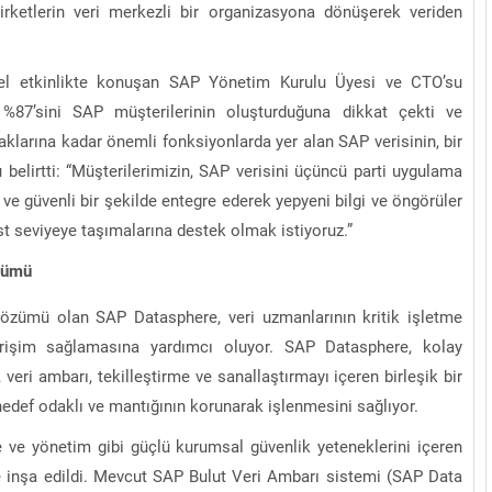
irketlerin veri merkezli bir organizasyona dönüşerek veriden
sel etkinlikte konuşan SAP Yönetim Kurulu Üyesi ve CTO’su
 %87’sini SAP müşterilerinin oluşturduğuna dikkat çekti ve
aklarına kadar önemli fonksiyonlarda yer alan SAP verisinin, bir
u belirtti: “Müşterilerimizin, SAP verisini üçüncü parti uygulama
ve güvenli bir şekilde entegre ederek yepyeni bilgi ve öngörüler
üst seviyeye taşımalarına destek olmak istiyoruz.”
özümü
çözümü olan SAP Datasphere, veri uzmanlarının kritik işletme
 erişim sağlamasına yardımcı oluyor. SAP Datasphere, kolay
ri ambarı, tekilleştirme ve sanallaştırmayı içeren birleşik bir
hedef odaklı ve mantığının korunarak işlenmesini sağlıyor.
e ve yönetim gibi güçlü kurumsal güvenlik yeteneklerini içeren
 inşa edildi. Mevcut SAP Bulut Veri Ambarı sistemi (SAP Data