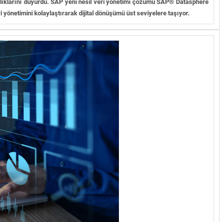
taklıklarını duyurdu. SAP yeni nesil veri yönetimi çözümü SAP® Datasphere
eri yönetimini kolaylaştırarak dijital dönüşümü üst seviyelere taşıyor.