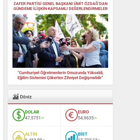
ZAFER PARTİSİ GENEL BAŞKANI ÜMİT ÖZDAĞ’DAN
GÜNDEME İLİŞKİN KAPSAMLI DEĞERLENDİRMELER
“Cumhuriyet Öğretmenlerin Omuzunda Yükseldi,
Eğitim Sistemini Çökerten Zihniyet Değişmelidir”
Döviz
DOLAR
EURO
47,5751
54,9635
ALTIN
BİST
6.463,00
13.703,13