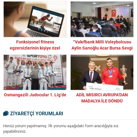
SERTAÇ SAĞIR VE GİZEM
YILDIZLA TURNUVALARDA BOŞ
GEÇMİYOR
Fonksiyonel fitness
“Vakıfbank Milli Voleybolcusu
egzersizlerinin kişiye özel
Aylin Sarıoğlu Acar Bursa Sevgi
uygulanması şart
Evinde”
Osmangazili Judocular 1. Lig’de
ADİL MISIRCI AVRUPA’DAN
MADALYA İLE DÖNDÜ
ZİYARETÇİ YORUMLARI
Henüz yorum yapılmamış. İlk yorumu aşağıdaki form aracılığıyla siz
yapabilirsiniz.