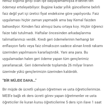
henüz sigorta girişi olan işe başlayamamışsa e-devlet’ten
ödemeyi erteleyebiliyor. Bugüne kadar yıllık güncelleme belirli
faiz değil yurt içi üretici fiyat endeksine göre yapılıyordu. Faiz
uygulaması hiçbir zaman yapmadık ama bay Kemal faizden
bahsediyor. Kimden faiz almışız bunu ortaya koy. Hiçbir öğrenci
faize tabi tutulmadı. Haftalar öncesinden arkadaşlarıma
talimatlarımızı verdik. Kredi geri ödemelerinin herhangi bir
enflasyon farkı veya faiz olmaksızın sadece alınan kredi rakamı
üzerinden yapılmasını kararlaştırdık. Yani ana para. Bu
uygulamadan halen geri ödeme yapan tüm gençlerimiz
yararlanacak. Geri ödemelerde toplamda 26 milyar liranın
üzerinde yükü gençlerimizin üzerinden kaldırdık.
“BİR MÜJDE DAHA…”
Bir müjde de ücretli çalışan öğretmen ve usta öğreticilerimize.
MEB’e bağlı ek ders ücreti görev yapan öğretmenler ve usta
öğreticiler ile kuran kursu öğreticilerine 5 ders için ilave 1 saat