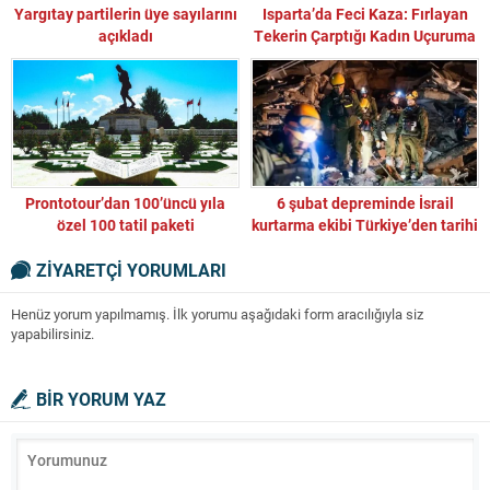
Yargıtay partilerin üye sayılarını
Isparta’da Feci Kaza: Fırlayan
açıkladı
Tekerin Çarptığı Kadın Uçuruma
Düşerek Hayatını Kaybetti
Prontotour’dan 100’üncü yıla
6 şubat depreminde İsrail
özel 100 tatil paketi
kurtarma ekibi Türkiye’den tarihi
eser çalarak gitti!
ZİYARETÇİ YORUMLARI
Henüz yorum yapılmamış. İlk yorumu aşağıdaki form aracılığıyla siz
yapabilirsiniz.
BİR YORUM YAZ