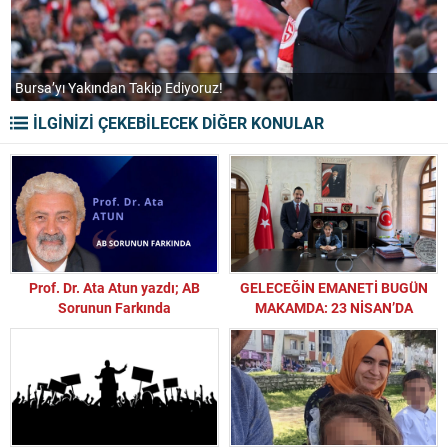
“2029’da Bursa’yı Milli Görüş Belediyeciliğiyle Ta
İLGİNİZİ ÇEKEBİLECEK DİĞER KONULAR
Prof. Dr. Ata Atun yazdı; AB
GELECEĞİN EMANETİ BUGÜN
Sorunun Farkında
MAKAMDA: 23 NİSAN’DA
ANLAMLI DEVİR TESLİM