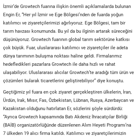
İzmir’de Growtech fuarına ilişkin önemli açıklamalarda bulunan
Engin Er, “Her yıl İzmir ve Ege Bölgesi’nden de fuarda yoğun
katılımcı ve ziyaretçilerimizi ağırlıyoruz. Ege Bölgesi, tam bir
tarım havzası konumunda. Bu yıl da bu ilginin artarak süreceğini
düşünüyoruz. Growtech fuarının global tarım sektörüne katkısı
çok büyük. Fuar, uluslararası katılımcı ve ziyaretçiler ile adeta
dünya tarımının buluşma noktası haline geldi. Firmalarımız
hedefledikleri pazarlara Growtech ile daha hızlı ve rahat
ulaşabiliyor. Uluslararası alıcılar Growtech’te aradığı tüm ürün ve
çözümleri bularak ticaretlerini geliştirebiliyor” diye konuştu.
Geçtiğimiz yıl fuara en çok ziyaret gerçekleştiren ülkelerin, İran,
Ürdün, Irak, Mısır, Fas, Özbekistan, Lübnan, Rusya, Azerbaycan ve
Kazakistan olduğunu hatırlatan Er, sözlerini şöyle sürdürdü:
“Ayrıca Growtech kapsamında Batı Akdeniz İhracatçılar Birliği
(BAİB) organizatörlüğünde düzenlenen Alım Heyeti Programı’na
7 ülkeden 19 alıcı firma katıldı. Katılımcı ve ziyaretçilerimizin