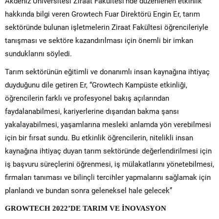
Akdeniz Üniversitesi Ziraat Fakültesi’nde düzenlenen etkinlik
hakkında bilgi veren Growtech Fuar Direktörü Engin Er, tarım
sektöründe bulunan işletmelerin Ziraat Fakültesi öğrencileriyle
tanışması ve sektöre kazandırılması için önemli bir imkan
sunduklarını söyledi.
Tarım sektörünün eğitimli ve donanımlı insan kaynağına ihtiyaç
duyduğunu dile getiren Er, “Growtech Kampüste etkinliği,
öğrencilerin farklı ve profesyonel bakış açılarından
faydalanabilmesi, kariyerlerine dışarıdan bakma şansı
yakalayabilmesi, yaşamlarına mesleki anlamda yön verebilmesi
için bir fırsat sundu. Bu etkinlik öğrencilerin, nitelikli insan
kaynağına ihtiyaç duyan tarım sektöründe değerlendirilmesi için
iş başvuru süreçlerini öğrenmesi, iş mülakatlarını yönetebilmesi,
firmaları tanıması ve bilinçli tercihler yapmalarını sağlamak için
planlandı ve bundan sonra geleneksel hale gelecek”
GROWTECH 2022’DE TARIM VE İNOVASYON