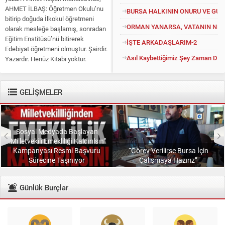
AHMET İLBAŞ: Öğretmen Okulu’nu
BURSA HALKININ ONURU VE GU
bitirip doğuda İlkokul öğretmeni
ORMAN YANARSA, VATANIN NEFE
olarak mesleğe başlamış, sonradan
Eğitim Enstitüsü’nü bitirerek
İŞTE ARKADAŞLARIM-2
Edebiyat öğretmeni olmuştur. Şairdir.
Asıl Kaybettiğimiz Şey Zaman Değil
Yazardır. Henüz Kitabı yoktur.
Konuyu açıp kendisine “Kitapsız”
diyenlere güler geçer. Yüce...
GELİŞMELER
Sosyal Medyada Başlayan
“Milletvekili Emekliliği Kaldırılsın”
Kampanyası Resmi Başvuru
“Görev Verilirse Bursa İçin
Sürecine Taşınıyor
Çalışmaya Hazırız”
Günlük Burçlar