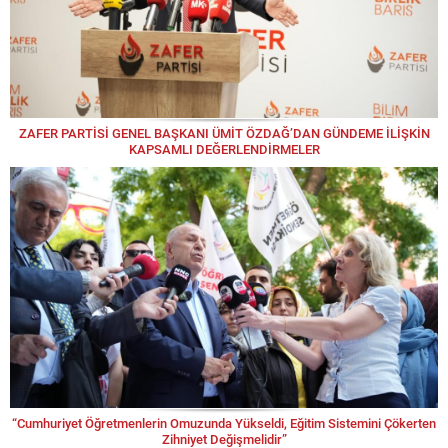
ZAFER PARTİSİ GENEL BAŞKANI ÜMİT ÖZDAĞ’DAN GÜNDEME İLİŞKİN
KAPSAMLI DEĞERLENDİRMELER
“Cumhuriyet Öğretmenlerin Omuzunda Yükseldi, Eğitim Sistemini Çökerten
Zihniyet Değişmelidir”