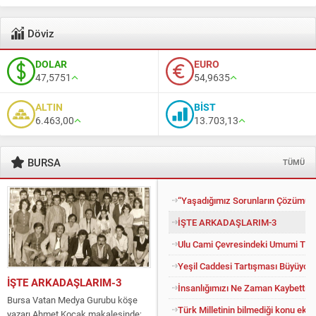
Döviz
DOLAR
EURO
47,5751
54,9635
ALTIN
BİST
6.463,00
13.703,13
BURSA
TÜMÜ
“Yaşadığımız Sorunların Çözümü İ
İŞTE ARKADAŞLARIM-3
Ulu Cami Çevresindeki Umumi Tuv
Yeşil Caddesi Tartışması Büyüyor
İŞTE ARKADAŞLARIM-3
İnsanlığımızı Ne Zaman Kaybettik?
Bursa Vatan Medya Gurubu köşe
Türk Milletinin bilmediği konu eko
yazarı Ahmet Koçak makalesinde;