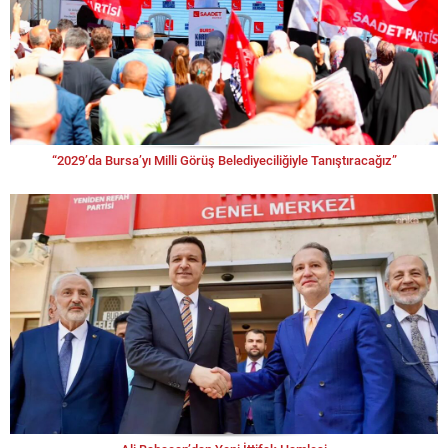
“2029’da Bursa’yı Milli Görüş Belediyeciliğiyle Tanıştıracağız”