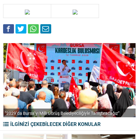
“2029’da Bursa’yı Milli Görüş Belediyeciliğiyle Tanıştıracağız”
A
İLGİNİZİ ÇEKEBİLECEK DİĞER KONULAR