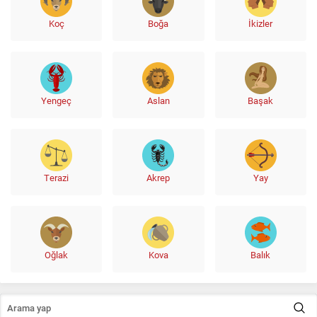
Koç
Boğa
İkizler
Yengeç
Aslan
Başak
Terazi
Akrep
Yay
Oğlak
Kova
Balık