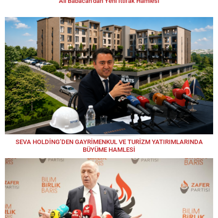
Ali Babacan’dan Yeni İttifak Hamlesi
SEVA HOLDİNG’DEN GAYRİMENKUL VE TURİZM YATIRIMLARINDA
BÜYÜME HAMLESİ