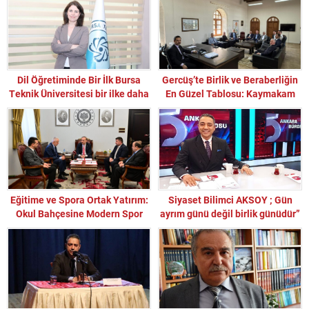
Dil Öğretiminde Bir İlk Bursa
Gercüş’te Birlik ve Beraberliğin
Teknik Üniversitesi bir ilke daha
En Güzel Tablosu: Kaymakam
imza attı
UZUN’a Anlamlı Ziyaret
Eğitime ve Spora Ortak Yatırım:
Siyaset Bilimci AKSOY ; Gün
Okul Bahçesine Modern Spor
ayrım günü değil birlik günüdür”
Salonu Kazandırılıyor