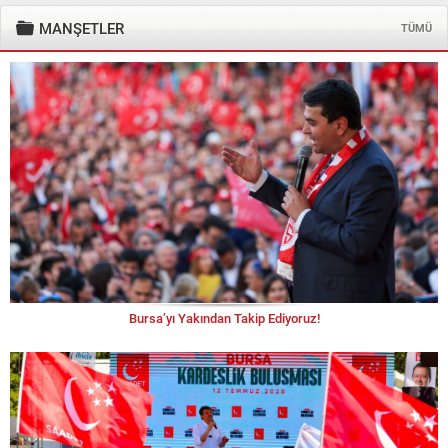
MANŞETLER
TÜMÜ
Bursa’yı Yakından Takip Ediyoruz!