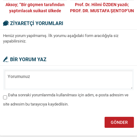
Aksoy; “Bir göçmen tarafından
Prof. Dr. Hilmi ÖZDEN yazdı;
yaptırılacak suikast ülkede
PROF. DR. MUSTAFA ŞENTOP’UN
kaosa yol açacaktı”
MAKALESİ ÜZERİNE BİR
ZİYARETÇİ YORUMLARI
ELEŞTİRİ
Henüz yorum yapılmamış. İlk yorumu aşağıdaki form aracılığıyla siz
yapabilirsiniz.
BİR YORUM YAZ
Daha sonraki yorumlarımda kullanılması için adım, e-posta adresim ve
site adresim bu tarayıcıya kaydedilsin.