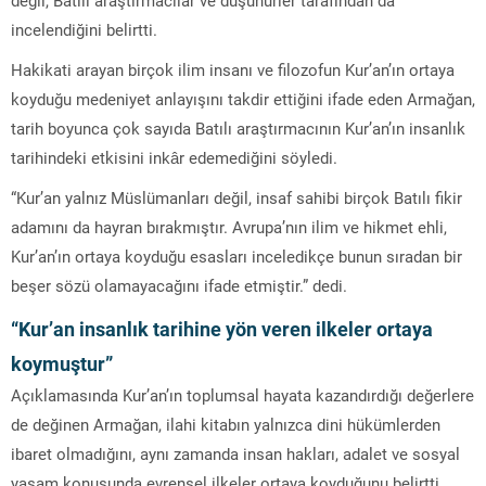
incelendiğini belirtti.
Hakikati arayan birçok ilim insanı ve filozofun Kur’an’ın ortaya
koyduğu medeniyet anlayışını takdir ettiğini ifade eden Armağan,
tarih boyunca çok sayıda Batılı araştırmacının Kur’an’ın insanlık
tarihindeki etkisini inkâr edemediğini söyledi.
“Kur’an yalnız Müslümanları değil, insaf sahibi birçok Batılı fikir
adamını da hayran bırakmıştır. Avrupa’nın ilim ve hikmet ehli,
Kur’an’ın ortaya koyduğu esasları inceledikçe bunun sıradan bir
beşer sözü olamayacağını ifade etmiştir.” dedi.
“Kur’an insanlık tarihine yön veren ilkeler ortaya
koymuştur”
Açıklamasında Kur’an’ın toplumsal hayata kazandırdığı değerlere
de değinen Armağan, ilahi kitabın yalnızca dini hükümlerden
ibaret olmadığını, aynı zamanda insan hakları, adalet ve sosyal
yaşam konusunda evrensel ilkeler ortaya koyduğunu belirtti.