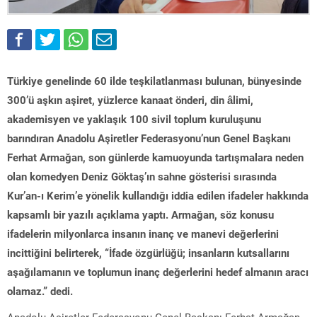
Türkiye genelinde 60 ilde teşkilatlanması bulunan, bünyesinde
300’ü aşkın aşiret, yüzlerce kanaat önderi, din âlimi,
akademisyen ve yaklaşık 100 sivil toplum kuruluşunu
barındıran Anadolu Aşiretler Federasyonu’nun Genel Başkanı
Ferhat Armağan, son günlerde kamuoyunda tartışmalara neden
olan komedyen Deniz Göktaş’ın sahne gösterisi sırasında
Kur’an-ı Kerim’e yönelik kullandığı iddia edilen ifadeler hakkında
kapsamlı bir yazılı açıklama yaptı. Armağan, söz konusu
ifadelerin milyonlarca insanın inanç ve manevi değerlerini
incittiğini belirterek, “İfade özgürlüğü; insanların kutsallarını
aşağılamanın ve toplumun inanç değerlerini hedef almanın aracı
olamaz.” dedi.
Anadolu Aşiretler Federasyonu Genel Başkanı Ferhat Armağan,