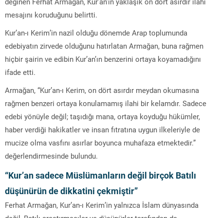
değinen Ferhat Armağan, Kur’an’ın yaklaşık on dört asırdır ilahi
mesajını koruduğunu belirtti.
Kur’an-ı Kerim’in nazil olduğu dönemde Arap toplumunda
edebiyatın zirvede olduğunu hatırlatan Armağan, buna rağmen
hiçbir şairin ve edibin Kur’an’ın benzerini ortaya koyamadığını
ifade etti.
Armağan, “Kur’an-ı Kerim, on dört asırdır meydan okumasına
rağmen benzeri ortaya konulamamış ilahi bir kelamdır. Sadece
edebi yönüyle değil; taşıdığı mana, ortaya koyduğu hükümler,
haber verdiği hakikatler ve insan fıtratına uygun ilkeleriyle de
mucize olma vasfını asırlar boyunca muhafaza etmektedir.”
değerlendirmesinde bulundu.
“Kur’an sadece Müslümanların değil birçok Batılı
düşünürün de dikkatini çekmiştir”
Ferhat Armağan, Kur’an-ı Kerim’in yalnızca İslam dünyasında
değil, Batılı araştırmacılar ve düşünürler tarafından da