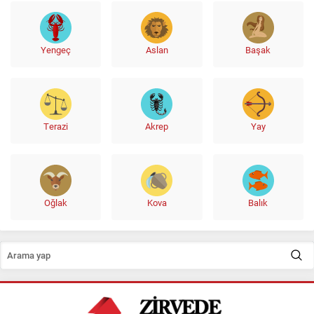
Yengeç
Aslan
Başak
Terazi
Akrep
Yay
Oğlak
Kova
Balık