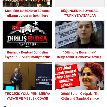
Meslekte 60,50,40 ve 30’uncu
DÜŞÜNCENİN SOYAĞACI
yıllarını dolduran hekimlere
“TÜRKİYE YAZARLAR
plaket!
SENDİKASI” 50. YAŞINI
KUTLUYOR
Bursa’da Kentsel Dönüşüm
“Ölümüne Boşanmak”
İsyanı: “Bu Vurdumduymazlık
Belgeselini izlemek ve söyleşi
Kabul Edilemez”
için 16 Mart’ta Beyoğlu
Sinemasında Buluşuyoruz.
TEK ÇIKIŞ YOLU; YENİ MEDYA
Gönül Boran Özüpak: “En
YASASI VE MESLEK ODASI!
Kötüsünü Sandık Gelince
Yaşayacaklar!”