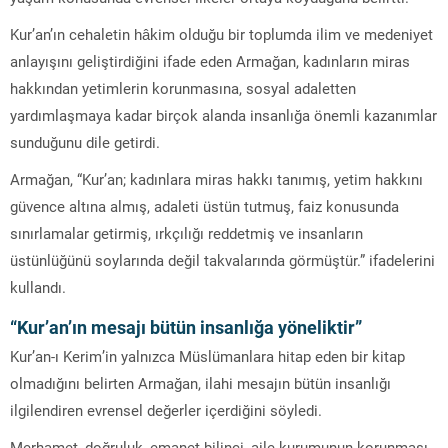
Kur’an’ın cehaletin hâkim olduğu bir toplumda ilim ve medeniyet
anlayışını geliştirdiğini ifade eden Armağan, kadınların miras
hakkından yetimlerin korunmasına, sosyal adaletten
yardımlaşmaya kadar birçok alanda insanlığa önemli kazanımlar
sunduğunu dile getirdi.
Armağan, “Kur’an; kadınlara miras hakkı tanımış, yetim hakkını
güvence altına almış, adaleti üstün tutmuş, faiz konusunda
sınırlamalar getirmiş, ırkçılığı reddetmiş ve insanların
üstünlüğünü soylarında değil takvalarında görmüştür.” ifadelerini
kullandı.
“Kur’an’ın mesajı bütün insanlığa yöneliktir”
Kur’an-ı Kerim’in yalnızca Müslümanlara hitap eden bir kitap
olmadığını belirten Armağan, ilahi mesajın bütün insanlığı
ilgilendiren evrensel değerler içerdiğini söyledi.
Merhamet, doğruluk, emanet bilinci, aile kurumunun korunması,