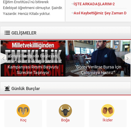
Eğitim Enstitüsü’nü bitirerek
İŞTE ARKADAŞLARIM-2
Edebiyat öğretmeni olmuştur. Şairdir.
Asıl Kaybettiğimiz Şey Zaman Değil
Yazardır. Henüz Kitabı yoktur.
Konuyu açıp kendisine “Kitapsız”
diyenlere güler geçer. Yüce...
GELİŞMELER
Sosyal Medyada Başlayan
“Milletvekili Emekliliği Kaldırılsın”
Kampanyası Resmi Başvuru
“Görev Verilirse Bursa İçin
Sürecine Taşınıyor
Çalışmaya Hazırız”
Günlük Burçlar
Koç
Boğa
İkizler