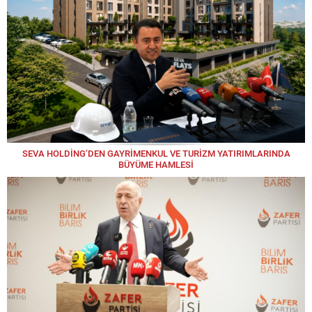
SEVA HOLDİNG’DEN GAYRİMENKUL VE TURİZM YATIRIMLARINDA
BÜYÜME HAMLESİ