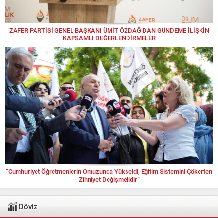
ZAFER PARTİSİ GENEL BAŞKANI ÜMİT ÖZDAĞ’DAN GÜNDEME İLİŞKİN
KAPSAMLI DEĞERLENDİRMELER
“Cumhuriyet Öğretmenlerin Omuzunda Yükseldi, Eğitim Sistemini Çökerten
Zihniyet Değişmelidir”
Döviz