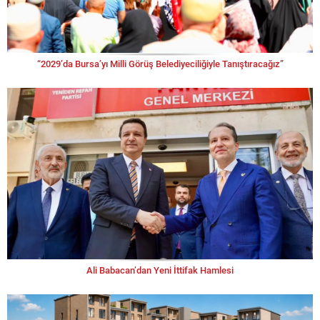
“2029’da Bursa’yı Milli Görüş Belediyeciliğiyle Tanıştıracağız”
Ali Babacan’dan Yeni İttifak Hamlesi