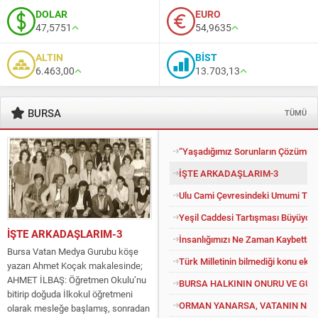
DOLAR
EURO
47,5751
54,9635
ALTIN
BİST
6.463,00
13.703,13
BURSA
TÜMÜ
“Yaşadığımız Sorunların Çözümü İ
İŞTE ARKADAŞLARIM-3
Ulu Cami Çevresindeki Umumi Tuv
Yeşil Caddesi Tartışması Büyüyor
İŞTE ARKADAŞLARIM-3
İnsanlığımızı Ne Zaman Kaybettik?
Bursa Vatan Medya Gurubu köşe
Türk Milletinin bilmediği konu eko
yazarı Ahmet Koçak makalesinde;
AHMET İLBAŞ: Öğretmen Okulu’nu
BURSA HALKININ ONURU VE GU
bitirip doğuda İlkokul öğretmeni
ORMAN YANARSA, VATANIN NEFE
olarak mesleğe başlamış, sonradan