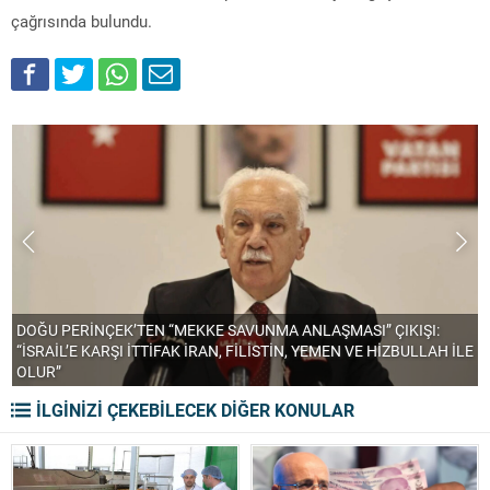
çağrısında bulundu.
LE
Bursa’yı Yakından Takip Ediyoruz!
“
İLGİNİZİ ÇEKEBİLECEK DİĞER KONULAR