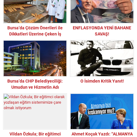
Bursa’da Çözüm Önerileri ile
ENFLASYONDA YENİ BAHANE
Dikkatleri Üzerine Çeken İş
SAVAŞ!
İnsanından Depremzedelere
Anlamlı Yardım!
Bursa’da CHP Belediyeciliği:
O İsimden Kritik Yanıt!
Umudun ve Hizmetin Adı
Vildan Özkula; Bir eğitimci
Ahmet Koçak Yazdı: “ALMANYA