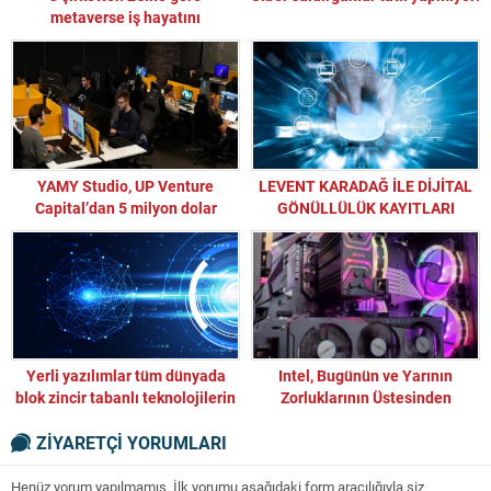
metaverse iş hayatını
kolaylaştıracak
YAMY Studio, UP Venture
LEVENT KARADAĞ İLE DİJİTAL
Capital’dan 5 milyon dolar
GÖNÜLLÜLÜK KAYITLARI
değerlemeyle yatırım aldı
BAŞLADI!
Yerli yazılımlar tüm dünyada
Intel, Bugünün ve Yarının
blok zincir tabanlı teknolojilerin
Zorluklarının Üstesinden
eksiğini kapatıyor
Gelecek Yeni Buluttan Uca
ZİYARETÇİ YORUMLARI
Teknolojilerini Duyurdu
Henüz yorum yapılmamış. İlk yorumu aşağıdaki form aracılığıyla siz