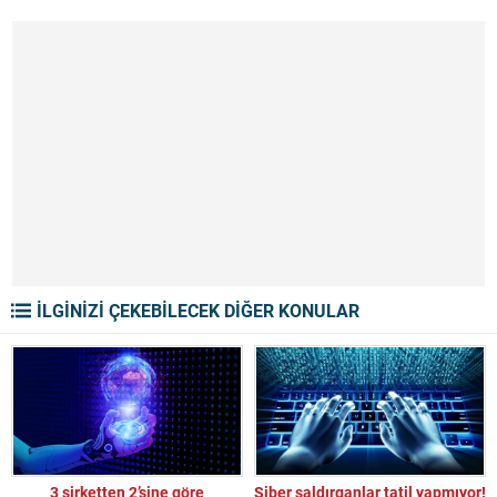
İLGİNİZİ ÇEKEBİLECEK DİĞER KONULAR
3 şirketten 2’sine göre
Siber saldırganlar tatil yapmıyor!