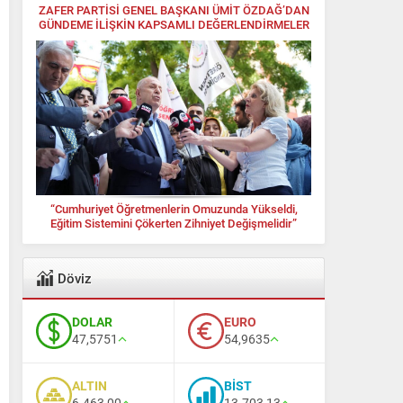
ZAFER PARTİSİ GENEL BAŞKANI ÜMİT ÖZDAĞ’DAN
GÜNDEME İLİŞKİN KAPSAMLI DEĞERLENDİRMELER
“Cumhuriyet Öğretmenlerin Omuzunda Yükseldi,
Eğitim Sistemini Çökerten Zihniyet Değişmelidir”
Döviz
DOLAR
EURO
47,5751
54,9635
ALTIN
BİST
6.463,00
13.703,13