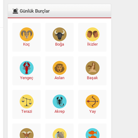
Günlük Burçlar
Koç
Boğa
İkizler
Yengeç
Aslan
Başak
Terazi
Akrep
Yay