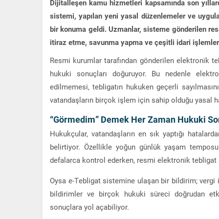
Dijitalleşen kamu hizmetleri kapsamında son yıllard
sistemi, yapılan yeni yasal düzenlemeler ve uygulam
bir konuma geldi. Uzmanlar, sisteme gönderilen re
itiraz etme, savunma yapma ve çeşitli idari işlemler
Resmi kurumlar tarafından gönderilen elektronik tebli
hukuki sonuçları doğuruyor. Bu nedenle elektr
edilmemesi, tebligatın hukuken geçerli sayılmasın
vatandaşların birçok işlem için sahip olduğu yasal h
“Görmedim” Demek Her Zaman Hukuki So
Hukukçular, vatandaşların en sık yaptığı hatalard
belirtiyor. Özellikle yoğun günlük yaşam temposu
defalarca kontrol ederken, resmi elektronik tebligat
Oysa e-Tebligat sistemine ulaşan bir bildirim; vergi 
bildirimler ve birçok hukuki süreci doğrudan etk
sonuçlara yol açabiliyor.