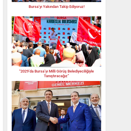
Bursa’yı Yakından Takip Ediyoruz!
“2029’da Bursa’yı Milli Görüş Belediyeciliğiyle
Tanıştıracağız”