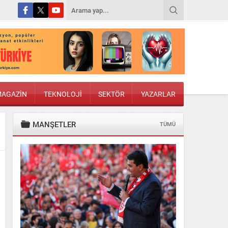
AGAZİN
TEKNOLOJİ
SEKTÖR
YAZARLAR
MANŞETLER
TÜMÜ