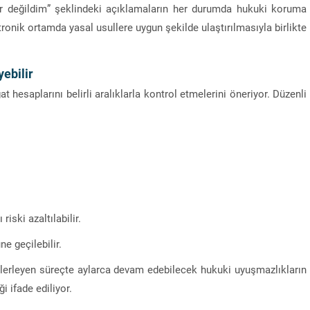
r değildim” şeklindeki açıklamaların her durumda hukuki koruma
ronik ortamda yasal usullere uygun şekilde ulaştırılmasıyla birlikte
ebilir
t hesaplarını belirli aralıklarla kontrol etmelerini öneriyor. Düzenli
iski azaltılabilir.
e geçilebilir.
, ilerleyen süreçte aylarca devam edebilecek hukuki uyuşmazlıkların
 ifade ediliyor.