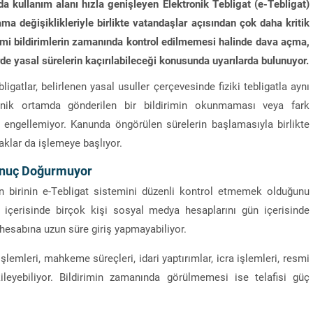
a kullanım alanı hızla genişleyen Elektronik Tebligat (e-Tebligat)
a değişiklikleriyle birlikte vatandaşlar açısından çok daha kritik
smi bildirimlerin zamanında kontrol edilmemesi halinde dava açma,
de yasal sürelerin kaçırılabileceği konusunda uyarılarda bulunuyor.
gatlar, belirlenen yasal usuller çerçevesinde fiziki tebligatla aynı
onik ortamda gönderilen bir bildirimin okunmaması veya fark
ı engellemiyor. Kanunda öngörülen sürelerin başlamasıyla birlikte
aklar da işlemeye başlıyor.
nuç Doğurmuyor
an birinin e-Tebligat sistemini düzenli kontrol etmemek olduğunu
 içerisinde birçok kişi sosyal medya hesaplarını gün içerisinde
 hesabına uzun süre giriş yapmayabiliyor.
işlemleri, mahkeme süreçleri, idari yaptırımlar, icra işlemleri, resmi
ileyebiliyor. Bildirimin zamanında görülmemesi ise telafisi güç