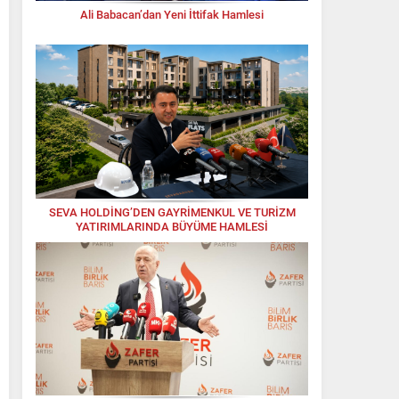
Ali Babacan’dan Yeni İttifak Hamlesi
SEVA HOLDİNG’DEN GAYRİMENKUL VE TURİZM
YATIRIMLARINDA BÜYÜME HAMLESİ