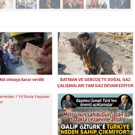
A olmaya karar verdik
BATMAN VE GERCÜŞ’TE DOĞAL GAZ
ÇALIŞMALARI TAM GAZ DEVAM EDİYOR