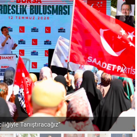
iliğiyle Tanıştıracağız”
“Sandık Emaneti Kişisel İkbal İçin Kullanılamaz