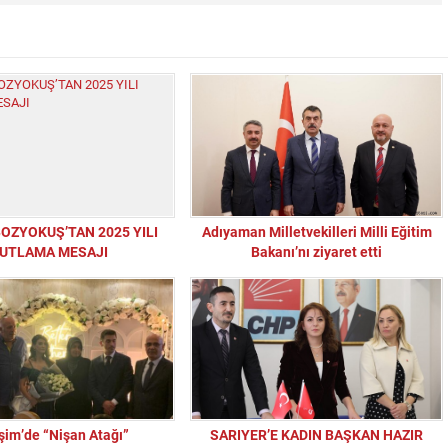
OZYOKUŞ’TAN 2025 YILI
Adıyaman Milletvekilleri Milli Eğitim
UTLAMA MESAJI
Bakanı’nı ziyaret etti
şim’de “Nişan Atağı”
SARIYER’E KADIN BAŞKAN HAZIR