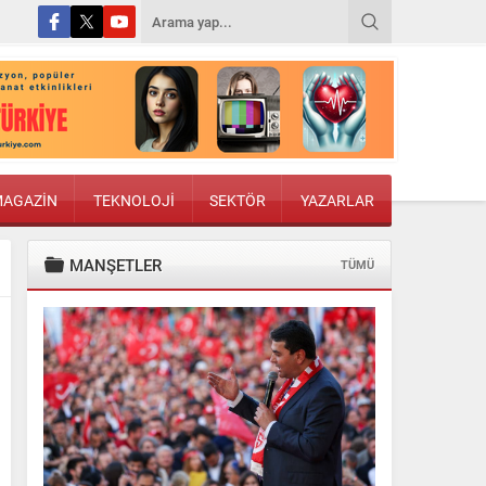
AGAZİN
TEKNOLOJİ
SEKTÖR
YAZARLAR
MANŞETLER
TÜMÜ