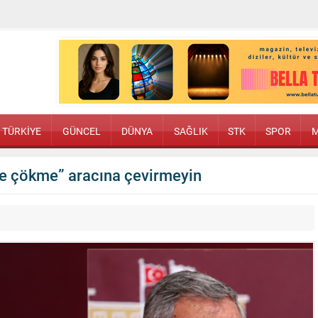
TÜRKİYE
GÜNCEL
DÜNYA
SAĞLIK
STK
SPOR
M
re çökme” aracına çevirmeyin