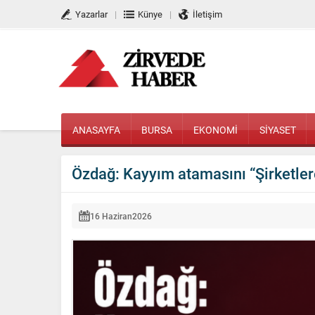
Yazarlar
Künye
İletişim
ANASAYFA
BURSA
EKONOMİ
SİYASET
Özdağ: Kayyım atamasını “Şirketle
16 Haziran
2026