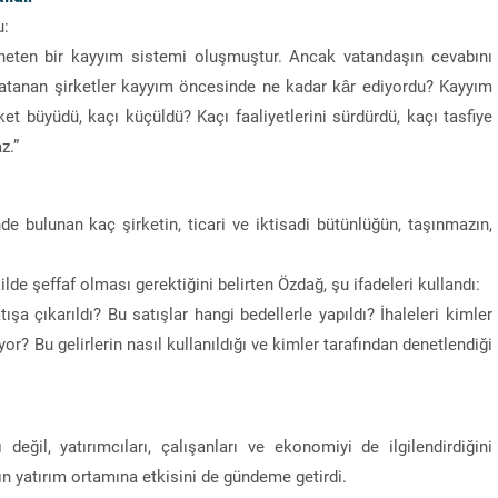
u:
 yöneten bir kayyım sistemi oluşmuştur. Ancak vatandaşın cevabını
m atanan şirketler kayyım öncesinde ne kadar kâr ediyordu? Kayyım
et büyüdü, kaçı küçüldü? Kaçı faaliyetlerini sürdürdü, kaçı tasfiye
z.”
 bulunan kaç şirketin, ticari ve iktisadi bütünlüğün, taşınmazın,
de şeffaf olması gerektiğini belirten Özdağ, şu ifadeleri kullandı:
şa çıkarıldı? Bu satışlar hangi bedellerle yapıldı? İhaleleri kimler
or? Bu gelirlerin nasıl kullanıldığı ve kimler tarafından denetlendiği
değil, yatırımcıları, çalışanları ve ekonomiyi de ilgilendirdiğini
 yatırım ortamına etkisini de gündeme getirdi.