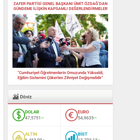
ZAFER PARTİSİ GENEL BAŞKANI ÜMİT ÖZDAĞ’DAN
GÜNDEME İLİŞKİN KAPSAMLI DEĞERLENDİRMELER
“Cumhuriyet Öğretmenlerin Omuzunda Yükseldi,
Eğitim Sistemini Çökerten Zihniyet Değişmelidir”
Döviz
DOLAR
EURO
47,5751
54,9635
ALTIN
BİST
6.463,00
13.703,13