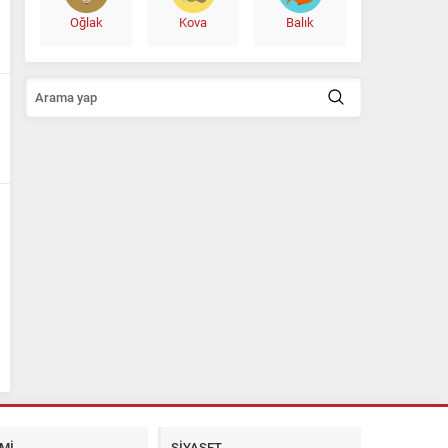
Oğlak
Kova
Balık
Mİ
SİYASET