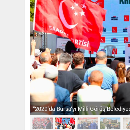
“2029’da Bursa’yı Milli Görüş Belediyec