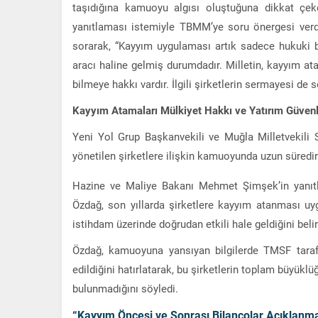
taşıdığına kamuoyu algısı oluştuğuna dikkat çe
yanıtlaması istemiyle TBMM’ye soru önergesi verdi
sorarak, “Kayyım uygulaması artık sadece hukuki bir
aracı haline gelmiş durumdadır. Milletin, kayyım at
bilmeye hakkı vardır. İlgili şirketlerin sermayesi de s
Kayyım Atamaları Mülkiyet Hakkı ve Yatırım Güvenliğ
Yeni Yol Grup Başkanvekili ve Muğla Milletvekili
yönetilen şirketlere ilişkin kamuoyunda uzun süredir
Hazine ve Maliye Bakanı Mehmet Şimşek’in yanıtl
Özdağ, son yıllarda şirketlere kayyım atanması uy
istihdam üzerinde doğrudan etkili hale geldiğini belirt
Özdağ, kamuoyuna yansıyan bilgilerde TMSF tarafın
edildiğini hatırlatarak, bu şirketlerin toplam büyükl
bulunmadığını söyledi.
“Kayyım Öncesi ve Sonrası Bilançolar Açıklanma