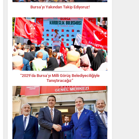
Bursa’yı Yakından Takip Ediyoruz!
“2029’da Bursa’yı Milli Görüş Belediyeciliğiyle
Tanıştıracağız”