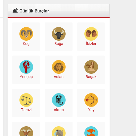
Günlük Burçlar
Koç
Boğa
İkizler
Yengeç
Aslan
Başak
Terazi
Akrep
Yay