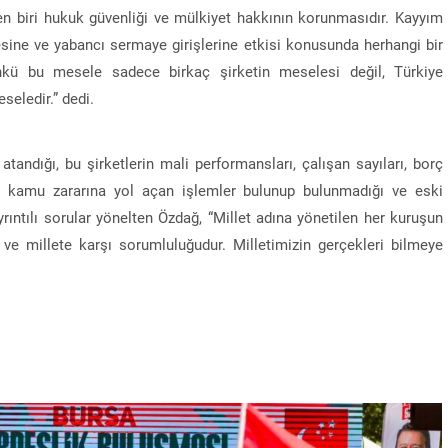
en biri hukuk güvenliği ve mülkiyet hakkının korunmasıdır. Kayyım
sine ve yabancı sermaye girişlerine etkisi konusunda herhangi bir
ünkü bu mesele sadece birkaç şirketin meselesi değil, Türkiye
seledir.” dedi.
andığı, bu şirketlerin mali performansları, çalışan sayıları, borç
r, kamu zararına yol açan işlemler bulunup bulunmadığı ve eski
ayrıntılı sorular yönelten Özdağ, “Millet adına yönetilen her kuruşun
u ve millete karşı sorumluluğudur. Milletimizin gerçekleri bilmeye