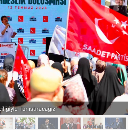
iliğiyle Tanıştıracağız”
“Sandık Emaneti Kişisel İkbal İçin Kullanılamaz