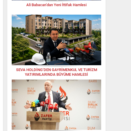
Ali Babacan’dan Yeni İttifak Hamlesi
SEVA HOLDİNG’DEN GAYRİMENKUL VE TURİZM
YATIRIMLARINDA BÜYÜME HAMLESİ