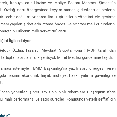
kerek, konuya dair Hazine ve Maliye Bakanı Mehmet Şimşek’in
. Özdağ, soru önergesinde kayyım atanan şirketlerin akıbetlerini
 tedbir değil, milyarlarca liralık şirketlerin yönetimi ele geçirme
aması yapılan şirketlerin atama öncesi ve sonrası mali durumlarını
onuçta bu ülkenin milli servetidir” dedi.
ini İlgilendiriyor
 Selçuk Özdağ, Tasarruf Mevduatı Sigorta Fonu (TMSF) tarafından
 tartışılan soruları Türkiye Büyük Millet Meclisi gündemine taşıdı.
aması istemiyle TBMM Başkanlığı’na yazılı soru önergesi veren
gulamasının ekonomik hayat, mülkiyet hakkı, yatırım güvenliği ve
ti.
dan yönetilen şirket sayısının binli rakamlara ulaştığının ifade
üğü, mali performansı ve satış süreçleri konusunda yeterli şeffaflığın
lıdır”