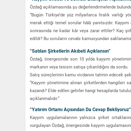
Özdağ açıklamasında şu değerlendirmelerde bulund
“Bugün Türkiye’de yüz milyarlarca liralık varlığı
merak ettiği temel sorular hâlâ yanıtsızdır. Kayyı
sonrasında ne kadar kâr veya zarar ettiler? Kaç şirk
edildi? Bu soruların cevabı kamuoyundan saklanama
“Satılan Şirketlerin Akıbeti Açıklansın”
Özdağ, önergesinde son 10 yılda kayyım yönetiminde
markanın veya tesisin satışa çıkarıldığını da sordu.
Satış süreçlerinin kamu vicdanını tatmin edecek şekil
“Kayyım yönetimine alınan şirketlerden hangileri satı
kazandı? Elde edilen gelirler hangi hesaplarda tutuluy
açıklanmalıdır.”
“Yatırım Ortamı Açısından Da Cevap Bekliyoruz”
Kayyım uygulamalarının yalnızca şirket ortaklarını 
vurgulayan Özdağ, önergesinde kayyım uygulamasının