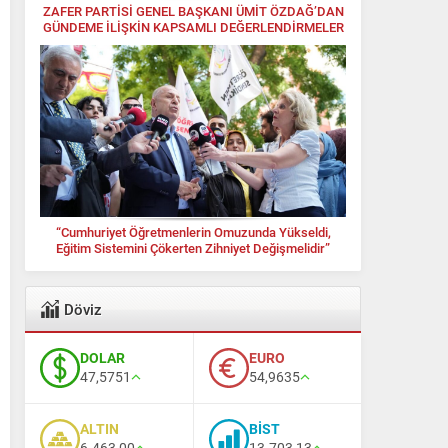
ZAFER PARTİSİ GENEL BAŞKANI ÜMİT ÖZDAĞ’DAN
GÜNDEME İLİŞKİN KAPSAMLI DEĞERLENDİRMELER
“Cumhuriyet Öğretmenlerin Omuzunda Yükseldi,
Eğitim Sistemini Çökerten Zihniyet Değişmelidir”
Döviz
DOLAR
EURO
47,5751
54,9635
ALTIN
BİST
6.463,00
13.703,13