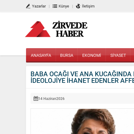
Yazarlar
Künye
İletişim
ANASAYFA
BURSA
EKONOMİ
SİYASET
BABA OCAĞI VE ANA KUCAĞINDA H
İDEOLOJİYE İHANET EDENLER AFF
14 Haziran
2026