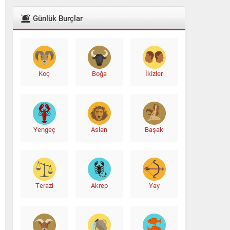
Günlük Burçlar
Koç
Boğa
İkizler
Yengeç
Aslan
Başak
Ali Babacan’dan Yeni İttifak Hamlesi
Terazi
Akrep
Yay