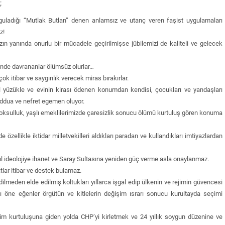
;
guladığı “Mutlak Butlan” denen anlamsız ve utanç veren faşist uygulamaları
z!
ın yanında onurlu bir mücadele geçirilmişse jübilemizi de kaliteli ve gelecek
iminde davrananlar ölümsüz olurlar…
ok itibar ve saygınlık verecek miras bırakırlar.
l yüzükle ve evinin kirası ödenen konumdan kendisi, çocukları ve yandaşları
beddua ve nefret egemen oluyor.
oksulluk, yaşlı emeklilerimizde çaresizlik sonucu ölümü kurtuluş gören konuma
özellikle iktidar milletvekilleri aldıkları paradan ve kullandıkları imtiyazlardan
sol ideolojiye ihanet ve Saray Sultasına yeniden güç verme asla onaylanmaz.
lar itibar ve destek bulamaz.
edilmeden elde edilmiş koltukları yıllarca işgal edip ülkenin ve rejimin güvencesi
ı öne eğenler örgütün ve kitlelerin değişim ısrarı sonucu kurultayda seçimi
im kurtuluşuna giden yolda CHP’yi kirletmek ve 24 yıllık soygun düzenine ve