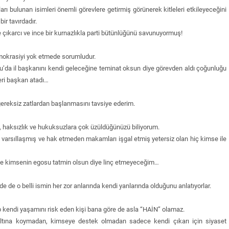
rı bulunan isimleri önemli görevlere getirmiş görünerek kitleleri etkileyeceğini
ir tavırdadır.
ıkarcı ve ince bir kurnazlıkla parti bütünlüğünü savunuyormuş!
demokrasiyi yok etmede sorumludur.
lu’da il başkanını kendi geleceğine teminat oksun diye görevden aldı çoğunluğu
eri başkan atadı…
gereksiz zatlardan başlanmasını tavsiye ederim.
lük, haksızlık ve hukuksuzlara çok üzüldüğünüzü biliyorum.
arsıllaşmış ve hak etmeden makamları işgal etmiş yetersiz olan hiç kimse ile
i de kimsenin egosu tatmin olsun diye linç etmeyeceğim…
e de o belli ismin her zor anlarında kendi yanlarında olduğunu anlatıyorlar.
p kendi yaşamını risk eden kişi bana göre de asla “HAİN” olamaz.
altına koymadan, kimseye destek olmadan sadece kendi çıkarı için siyaset