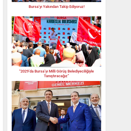
Bursa’yı Yakından Takip Ediyoruz!
“2029’da Bursa’yı Milli Görüş Belediyeciliğiyle
Tanıştıracağız”