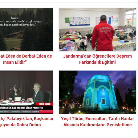
bat Eden de Berbat Eden de
Jandarma’dan Öğrencilere Deprem
İnsan Elidir”
Farkındalık Eğitimi
tçi Palabıyık’tan, Başkanlar
Yeşil Türbe, Emirsultan, Tarihi Hanlar
uyor da Dobra Dobra
Aksında Kaldırımların Genişletilme
Talebine Belediyeden Ret!