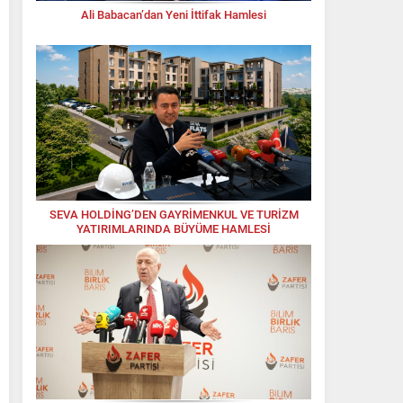
Ali Babacan’dan Yeni İttifak Hamlesi
SEVA HOLDİNG’DEN GAYRİMENKUL VE TURİZM
YATIRIMLARINDA BÜYÜME HAMLESİ