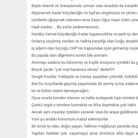
Böyle önemli ve branşlarında uzman olan Anadolu’da karşılıkla
düşünecek kadar Kılıçdaroğlu ve tayfası öngörüsüz ve çıkarcı b
İsimlerle uğraşmak istemem ama Sayın Oğuz Kaan Salıcı yine ç
Hadi oradan … Bu sefer yediremezsiniz.
Kendisi Kemal Kılıçdaroğlu kadar başarısızlıkta ve parti içi 
Onlarca seçilmiş sevilen ve halkta karşılığı olan Doğu Anado
iş adamı olan birçoğu CHP’nin kapısından içeri girmemiş kişil
Bu yapıda olan diğerlerini ismini bile anmam.
Arınmayı sadece bu tükenmiş ve kişilik erozyonu içindeki bu 
Birçok yerde “çok mal haramsız olmaz” derler!!!!!
Sevgili Dostlar, Yoldaşlar ve Canlar, yaşatılan çirkinlik, kötü
Ben bu koşullarda geçmiş yaşamında da yemiş içmiş sadece v
bir ve bütün olalım demeyeceğim.
Oysa ısrarla benden istenen ve hatta zorlayarak bazı isimler
Çünkü örgüt o isimlere kızmakta ve öfke duymakta çok haklı.
Ancak aynı insanlar özelden yazarak veya bir araya geldiklerind
Yani şu andaki konumunu kabul edemiyorlar.
Bir ömür iyi olan, doğru yapan, halkının mağdurun yanında olu
Yapılan hataları yok sayamayız ama ömrünce elini taşın 