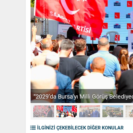
“2029’da Bursa’yı Milli Görüş Belediyec
İLGİNİZİ ÇEKEBİLECEK DİĞER KONULAR