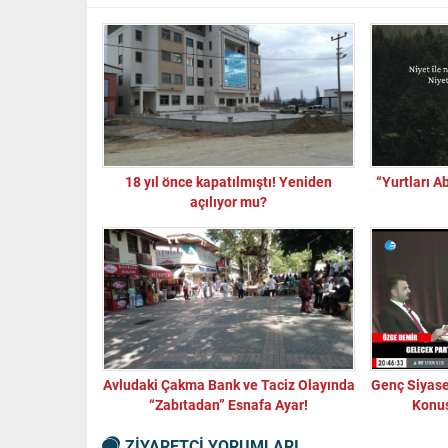
18 yıl önce kapatılmıştı! Yeniden
“Yurtları A
açılıyor mu?
Avludaki Çakma Bank ve Taciz Olayında
Genç Siyase
“Zabıtadan” Esnafa Ayar!
Konuş
ZİYARETÇİ YORUMLARI