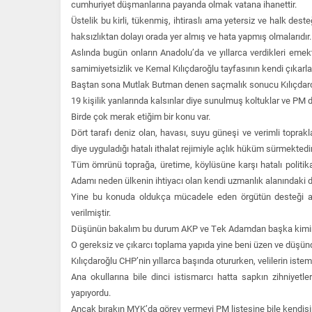
cumhuriyet düşmanlarına payanda olmak vatana ihanettir.
Üstelik bu kirli, tükenmiş, ihtiraslı ama yetersiz ve halk deste
haksızlıktan dolayı orada yer almış ve hata yapmış olmalarıdır.
Aslında bugün onların Anadolu’da ve yıllarca verdikleri emek
samimiyetsizlik ve Kemal Kılıçdaroğlu tayfasının kendi çıkarları
Baştan sona Mutlak Butman denen saçmalık sonucu Kılıçdaroğl
19 kişilik yanlarında kalsınlar diye sunulmuş koltuklar ve PM
Birde çok merak etiğim bir konu var.
Dört tarafı deniz olan, havası, suyu güneşi ve verimli topra
diye uyguladığı hatalı ithalat rejimiyle açlık hüküm sürmektedir
Tüm ömrünü toprağa, üretime, köylüsüne karşı hatalı politi
Adamı neden ülkenin ihtiyacı olan kendi uzmanlık alanındaki d
Yine bu konuda oldukça mücadele eden örgütün desteği ar
verilmiştir.
Düşünün bakalım bu durum AKP ve Tek Adamdan başka kimin 
O gereksiz ve çıkarcı toplama yapıda yine beni üzen ve düşünd
Kılıçdaroğlu CHP’nin yıllarca başında otururken, velilerin is
Ana okullarına bile dinci istismarcı hatta sapkın zihniyet
yapıyordu.
Ancak bırakın MYK’da görev vermeyi PM listesine bile kendisi