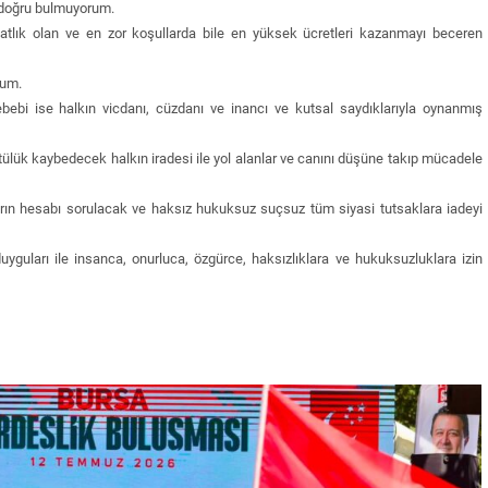
 doğru bulmuyorum.
tlık olan ve en zor koşullarda bile en yüksek ücretleri kazanmayı beceren
dum.
sebebi ise halkın vicdanı, cüzdanı ve inancı ve kutsal saydıklarıyla oynanmış
tülük kaybedecek halkın iradesi ile yol alanlar ve canını düşüne takıp mücadele
arın hesabı sorulacak ve haksız hukuksuz suçsuz tüm siyasi tutsaklara iadeyi
duyguları ile insanca, onurluca, özgürce, haksızlıklara ve hukuksuzluklara izin
“Sandık Emaneti Kişisel İkbal İçin Kullanılamaz