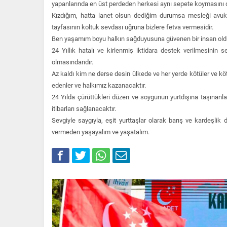
yapanlarında en üst perdeden herkesi aynı sepete koymasını
Kızdığım, hatta lanet olsun dediğim durumsa mesleği avuka
tayfasının koltuk sevdası uğruna bizlere fetva vermesidir.
Ben yaşamım boyu halkın sağduyusuna güvenen bir insan ol
24 Yıllık hatalı ve kirlenmiş iktidara destek verilmesinin 
olmasındandır.
Az kaldı kim ne derse desin ülkede ve her yerde kötüler ve kö
edenler ve halkımız kazanacaktır.
24 Yılda çürüttükleri düzen ve soygunun yurtdışına taşınanl
itibarları sağlanacaktır.
Sevgiyle saygıyla, eşit yurttaşlar olarak barış ve kardeşlik 
vermeden yaşayalım ve yaşatalım.