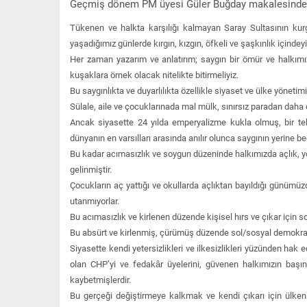
Geçmiş dönem PM üyesi Güler Buğday makalesinde
Tükenen ve halkta karşılığı kalmayan Saray Sultasının kur
yaşadığımız günlerde kırgın, kızgın, öfkeli ve şaşkınlık içindeyi
Her zaman yazarım ve anlatırım; saygın bir ömür ve halkımız
kuşaklara örnek olacak nitelikte bitirmeliyiz.
Bu saygınlıkta ve duyarlılıkta özellikle siyaset ve ülke yönet
Sülale, aile ve çocuklarınada mal mülk, sınırsız paradan daha ç
Ancak siyasette 24 yılda emperyalizme kukla olmuş, bir te
dünyanın en varsılları arasında anılır olunca saygının yerine 
Bu kadar acımasızlık ve soygun düzeninde halkımızda açlık, y
gelinmiştir.
Çocukların aç yattığı ve okullarda açlıktan bayıldığı günümüzde 
utanmıyorlar.
Bu acımasızlık ve kirlenen düzende kişisel hırs ve çıkar için 
Bu absürt ve kirlenmiş, çürümüş düzende sol/sosyal demokrat
Siyasette kendi yetersizlikleri ve ilkesizlikleri yüzünden hak 
olan CHP’yi ve fedakâr üyelerini, güvenen halkımızın başın
kaybetmişlerdir.
Bu gerçeği değiştirmeye kalkmak ve kendi çıkarı için ülken