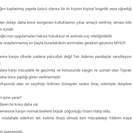
ğini kaybetmiş yapıda üzücü olansa bir iki kişinin kişisel kırgınlık veya uğradığı
ten dolayı daha önce esirgenen koltuklarının çıkar amaçlı verilmiş olması bile
 içindir.
u’nun uygulamaları haksız hukuksuz ve aslında suç niteliğindedir.
 de onaylanmamış en başta buradakilerin arınmaları gereken geçersiz MYK!!!!
klarına karşın ülkede sadece yoksulluk değil Tek Adamın yandaşlar varsıllaşsın
.
kalara karşı mücadele ile geçirmiş ve konusunda saygın ve uzman olan Toprak
aha önce yaptığı görev verilmemiştir.
kasında olan ve seçilmiş Gökhan Günaydın neden ihraç istemiyle disipline
işine yarar?
üren bir konu daha var.
tememesine karşın normal liselerin büyük çoğunluğu İmam Hatip oldu.
ler müdahale ederken tek kelime itirazı olmadı tüm mücadeleyi Yıldırım Kaya
ni yazmıyordu.