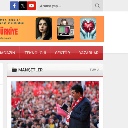
AGAZİN
TEKNOLOJİ
SEKTÖR
YAZARLAR
MANŞETLER
TÜMÜ