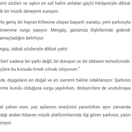
mimi sözleri ve aşkın en saf halini anlatan güçlü hikâyesiyle dikkat
ik bir müzik deneyimi sunuyor.
la geniş bir hayran kitlesine ulaşan başarılı sanatçı, yeni şarkısıyla
 önemine vurgu yapıyor. Mengüç, günümüz ilişkilerinde giderek
maçladığını belirtiyor.
güç, iddialı sözleriyle dikkat çekti:
n’ sadece bir şarkı değil; bir duruşun ve bir iddianın temsilcisidir.
nçlere bu konuda örnek olmak istiyorum.”
mde, duyguların en doğal ve en samimi haline odaklanıyor. Şarkının
erine kurulu olduğuna vurgu yapılırken, dinleyicilere de unutulmaya
t çeken eser, yaz aylarının enerjisini yansıtırken aynı zamanda
dığı andan itibaren müzik platformlarında ilgi gören şarkının, yazın
eniyor.