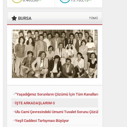
BURSA
TÜMÜ
“Yaşadığımız Sorunların Çözümü İçin Tüm Kanalları Denedik”
Ali Babacan’dan Yeni İttifak Hamlesi
İŞTE ARKADAŞLARIM-3
Ulu Cami Çevresindeki Umumi Tuvalet Sorunu Çözüldü
Yeşil Caddesi Tartışması Büyüyor