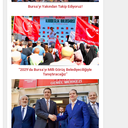
Bursa’yı Yakından Takip Ediyoruz!
“2029’da Bursa’yı Milli Görüş Belediyeciliğiyle
Tanıştıracağız”