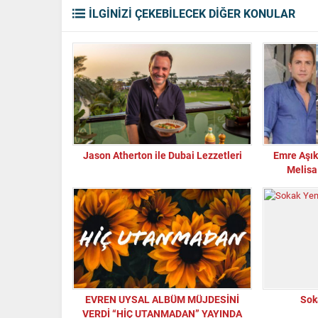
İLGİNİZİ ÇEKEBİLECEK DİĞER KONULAR
Jason Atherton ile Dubai Lezzetleri
Emre Aşık
Melisa
EVREN UYSAL ALBÜM MÜJDESİNİ
Sok
VERDİ “HİÇ UTANMADAN” YAYINDA