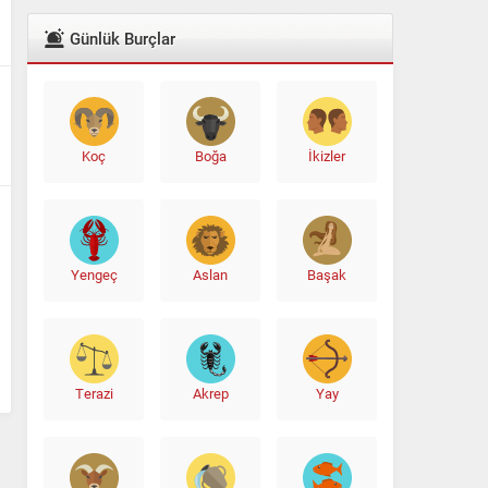
Günlük Burçlar
Koç
Boğa
İkizler
Yengeç
Aslan
Başak
Terazi
Akrep
Yay