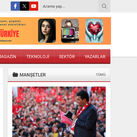
AGAZİN
TEKNOLOJİ
SEKTÖR
YAZARLAR
MANŞETLER
TÜMÜ