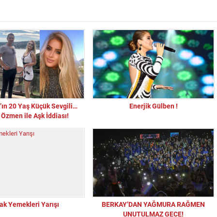
’ın 20 Yaş Küçük Sevgili…
Enerjik Gülben !
 Özmen ile Aşk İddiası!
ak Yemekleri Yarışı
BERKAY’DAN YAĞMURA RAĞMEN
“Sandık Emaneti Kişisel İkbal İçin Kullanılamaz
UNUTULMAZ GECE!