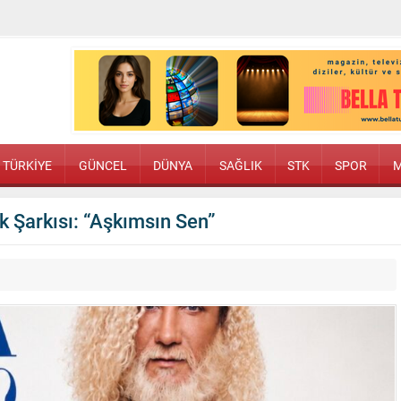
TÜRKİYE
GÜNCEL
DÜNYA
SAĞLIK
STK
SPOR
M
k Şarkısı: “Aşkımsın Sen”