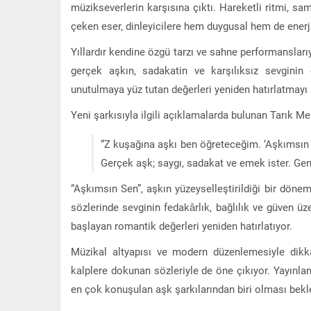
müzikseverlerin karşısına çıktı. Hareketli ritmi, sa
çeken eser, dinleyicilere hem duygusal hem de enerj
Yıllardır kendine özgü tarzı ve sahne performanslarıy
gerçek aşkın, sadakatin ve karşılıksız sevginin
unutulmaya yüz tutan değerleri yeniden hatırlatmayı a
Yeni şarkısıyla ilgili açıklamalarda bulunan Tarık Men
“Z kuşağına aşkı ben öğreteceğim. ‘Aşkımsın Se
Gerçek aşk; saygı, sadakat ve emek ister. Ge
“Aşkımsın Sen”, aşkın yüzeyselleştirildiği bir döne
sözlerinde sevginin fedakârlık, bağlılık ve güven üz
başlayan romantik değerleri yeniden hatırlatıyor.
Müzikal altyapısı ve modern düzenlemesiyle dikka
kalplere dokunan sözleriyle de öne çıkıyor. Yayınlan
en çok konuşulan aşk şarkılarından biri olması bekl