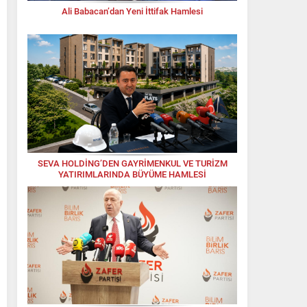
Ali Babacan’dan Yeni İttifak Hamlesi
SEVA HOLDİNG’DEN GAYRİMENKUL VE TURİZM
YATIRIMLARINDA BÜYÜME HAMLESİ