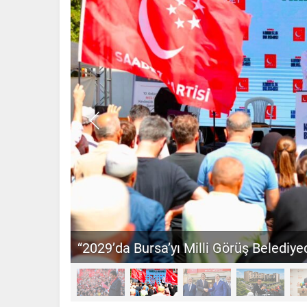
“2029’da Bursa’yı Milli Görüş Belediyec