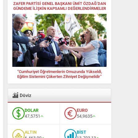
ZAFER PARTİSİ GENEL BAŞKANI ÜMİT ÖZDAĞ’DAN
GÜNDEME İLİŞKİN KAPSAMLI DEĞERLENDİRMELER
“Cumhuriyet Öğretmenlerin Omuzunda Yükseldi,
Eğitim Sistemini Çökerten Zihniyet Değişmelidir”
Döviz
DOLAR
EURO
47,5751
54,9635
ALTIN
BİST
6.463,00
13.703,13