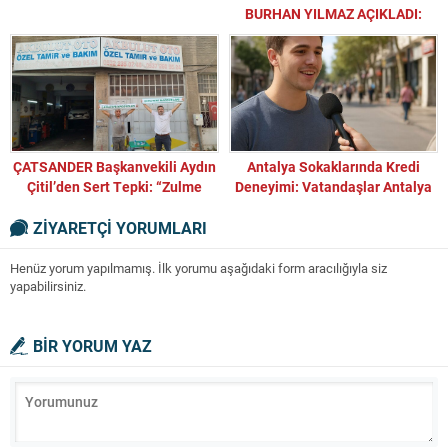
BURHAN YILMAZ AÇIKLADI:
HALKA ARZLARDA BELİRLENEN
ÖLÇÜTLER BORSAYI NASIL
ETKİLEYECEK?
ÇATSANDER Başkanvekili Aydın
Antalya Sokaklarında Kredi
Çitil’den Sert Tepki: “Zulme
Deneyimi: Vatandaşlar Antalya
Sessiz Kalan Her Kimse, Hesap
Kredi Finans’ı Anlatıyor
ZİYARETÇİ YORUMLARI
Vakti Yaklaşıyor!”
Henüz yorum yapılmamış. İlk yorumu aşağıdaki form aracılığıyla siz
yapabilirsiniz.
BİR YORUM YAZ