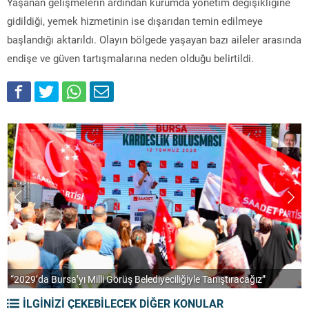
Yaşanan gelişmelerin ardından kurumda yönetim değişikliğine
gidildiği, yemek hizmetinin ise dışarıdan temin edilmeye
başlandığı aktarıldı. Olayın bölgede yaşayan bazı aileler arasında
endişe ve güven tartışmalarına neden olduğu belirtildi.
“2029’da Bursa’yı Milli Görüş Belediyeciliğiyle Tanıştıracağız”
A
İLGİNİZİ ÇEKEBİLECEK DİĞER KONULAR