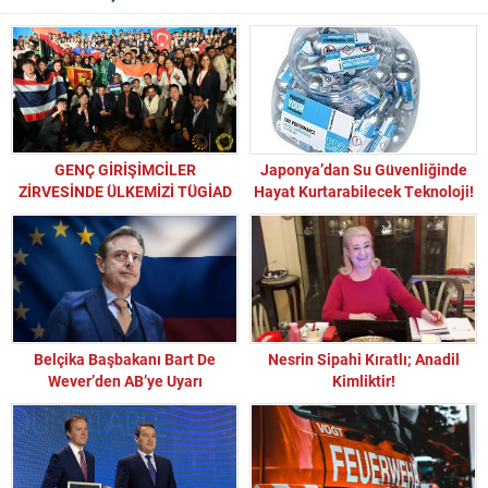
GENÇ GİRİŞİMCİLER
Japonya’dan Su Güvenliğinde
ZİRVESİNDE ÜLKEMİZİ TÜGİAD
Hayat Kurtarabilecek Teknoloji!
TEMSİL ETTİ
Belçika Başbakanı Bart De
Nesrin Sipahi Kıratlı; Anadil
Wever’den AB’ye Uyarı
Kimliktir!