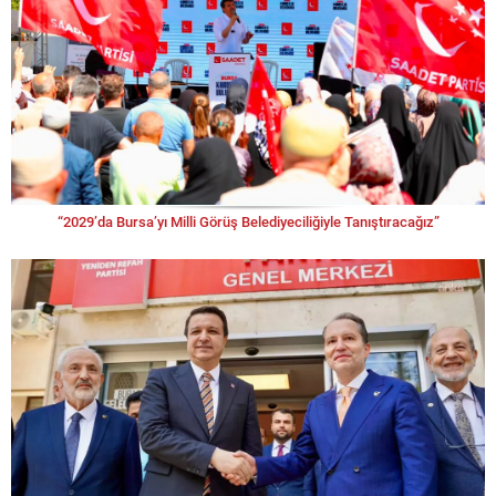
“2029’da Bursa’yı Milli Görüş Belediyeciliğiyle Tanıştıracağız”