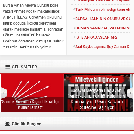
Bursa Vatan Medya Gurubu köşe
Türk Milletinin bilmediği konu eko
yazarı Ahmet Koçak makalesinde;
AHMET İLBAŞ: Öğretmen Okulu’nu
BURSA HALKININ ONURU VE GU
bitirip doğuda İlkokul öğretmeni
ORMAN YANARSA, VATANIN NEFE
olarak mesleğe başlamış, sonradan
Eğitim Enstitüsü’nü bitirerek
İŞTE ARKADAŞLARIM-2
Edebiyat öğretmeni olmuştur. Şairdir.
Asıl Kaybettiğimiz Şey Zaman Değil
Yazardır. Henüz Kitabı yoktur.
Konuyu açıp kendisine “Kitapsız”
diyenlere güler geçer. Yüce...
GELİŞMELER
Sosyal Medyada Başlayan
“Milletvekili Emekliliği Kaldırılsın”
Kampanyası Resmi Başvuru
“Görev Verilirse Bursa İçin
Sürecine Taşınıyor
Çalışmaya Hazırız”
Günlük Burçlar