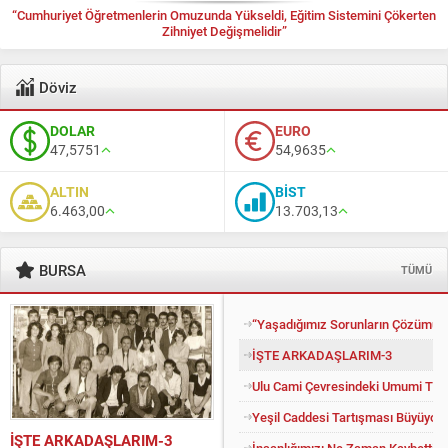
“Cumhuriyet Öğretmenlerin Omuzunda Yükseldi, Eğitim Sistemini Çökerten
Zihniyet Değişmelidir”
Döviz
DOLAR
EURO
47,5751
54,9635
ALTIN
BİST
6.463,00
13.703,13
BURSA
TÜMÜ
“Yaşadığımız Sorunların Çözümü İ
İŞTE ARKADAŞLARIM-3
Ulu Cami Çevresindeki Umumi Tuv
Yeşil Caddesi Tartışması Büyüyor
İŞTE ARKADAŞLARIM-3
İnsanlığımızı Ne Zaman Kaybettik?