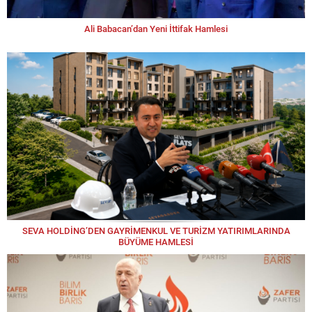
Ali Babacan’dan Yeni İttifak Hamlesi
SEVA HOLDİNG’DEN GAYRİMENKUL VE TURİZM YATIRIMLARINDA
BÜYÜME HAMLESİ