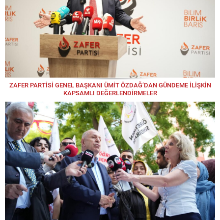
ZAFER PARTİSİ GENEL BAŞKANI ÜMİT ÖZDAĞ’DAN GÜNDEME İLİŞKİN
KAPSAMLI DEĞERLENDİRMELER