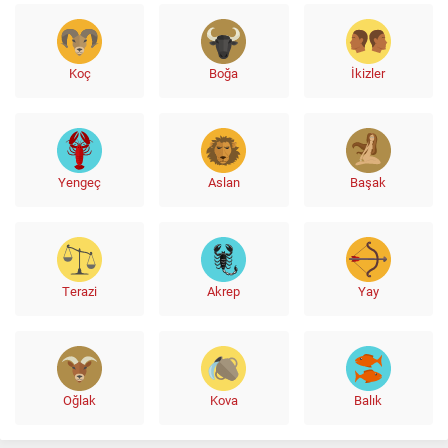
Koç
Boğa
İkizler
Yengeç
Aslan
Başak
Terazi
Akrep
Yay
Oğlak
Kova
Balık