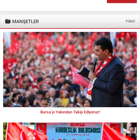
MANŞETLER
TÜMÜ
Bursa’yı Yakından Takip Ediyoruz!