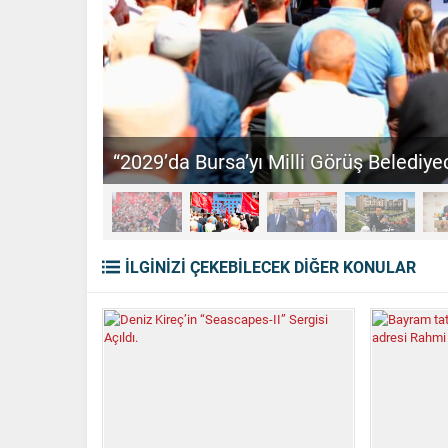
“2029’da Bursa’yı Milli Görüş Belediyec
İLGİNİZİ ÇEKEBİLECEK DİĞER KONULAR