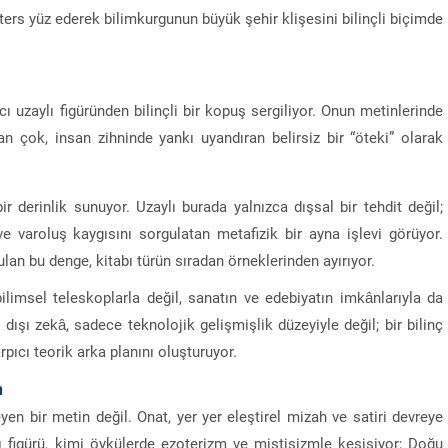
i ters yüz ederek bilimkurgunun büyük şehir klişesini bilinçli biçimde
cı uzaylı figüründen bilinçli bir kopuş sergiliyor. Onun metinlerinde
an çok, insan zihninde yankı uyandıran belirsiz bir “öteki” olarak
 derinlik sunuyor. Uzaylı burada yalnızca dışsal bir tehdit değil;
ve varoluş kaygısını sorgulatan metafizik bir ayna işlevi görüyor.
ulan bu denge, kitabı türün sıradan örneklerinden ayırıyor.
ilimsel teleskoplarla değil, sanatın ve edebiyatın imkânlarıyla da
dışı zekâ, sadece teknolojik gelişmişlik düzeyiyle değil; bir bilinç
rpıcı teorik arka planını oluşturuyor.
n
eyen bir metin değil. Onat, yer yer eleştirel mizah ve satiri devreye
ı figürü, kimi öykülerde ezoterizm ve mistisizmle kesişiyor; Doğu