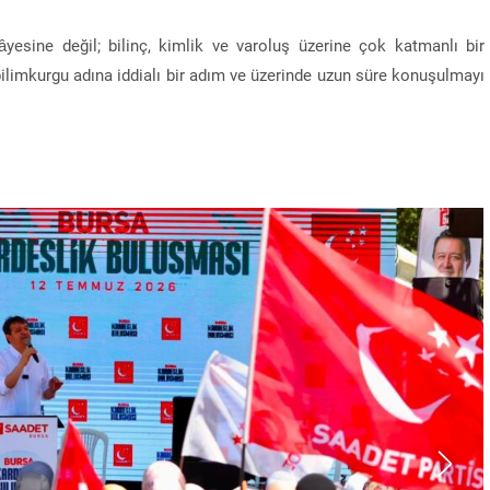
âyesine değil; bilinç, kimlik ve varoluş üzerine çok katmanlı bir
 bilimkurgu adına iddialı bir adım ve üzerinde uzun süre konuşulmayı
“Sandık Emaneti Kişisel İkbal İçin Kullanılamaz