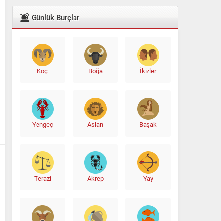
Günlük Burçlar
Koç
Boğa
İkizler
Ali Babacan’dan Yeni İttifak Hamlesi
Yengeç
Aslan
Başak
Terazi
Akrep
Yay