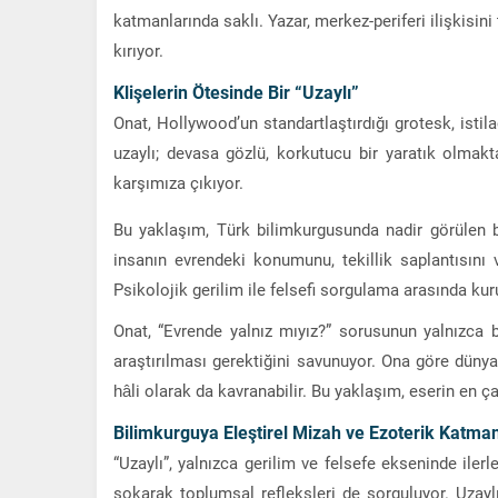
katmanlarında saklı. Yazar, merkez-periferi ilişkisin
kırıyor.
Klişelerin Ötesinde Bir “Uzaylı”
Onat, Hollywood’un standartlaştırdığı grotesk, istila
uzaylı; devasa gözlü, korkutucu bir yaratık olmakt
karşımıza çıkıyor.
Bu yaklaşım, Türk bilimkurgusunda nadir görülen bir
insanın evrendeki konumunu, tekillik saplantısını 
Psikolojik gerilim ile felsefi sorgulama arasında kur
Onat, “Evrende yalnız mıyız?” sorusunun yalnızca b
araştırılması gerektiğini savunuyor. Ona göre dünya 
hâli olarak da kavranabilir. Bu yaklaşım, eserin en ça
Bilimkurguya Eleştirel Mizah ve Ezoterik Katma
“Uzaylı”, yalnızca gerilim ve felsefe ekseninde ilerl
sokarak toplumsal refleksleri de sorguluyor. Uzayl