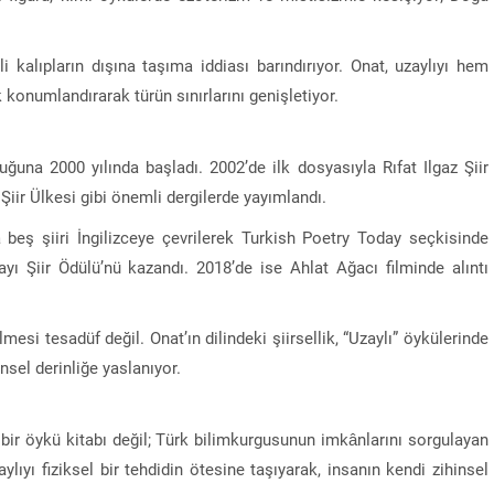
 kalıpların dışına taşıma iddiası barındırıyor. Onat, uzaylıyı hem
 konumlandırarak türün sınırlarını genişletiyor.
uğuna 2000 yılında başladı. 2002’de ilk dosyasıyla
Rıfat Ilgaz Şiir
e
Şiir Ülkesi
gibi önemli dergilerde yayımlandı.
 beş şiiri İngilizceye çevrilerek
Turkish Poetry Today
seçkisinde
yı Şiir Ödülü
’nü kazandı. 2018’de ise
Ahlat Ağacı
filminde alıntı
mesi tesadüf değil. Onat’ın dilindeki şiirsellik, “Uzaylı” öykülerinde
ünsel derinliğe yaslanıyor.
a bir öykü kitabı değil; Türk bilimkurgusunun imkânlarını sorgulayan
aylıyı fiziksel bir tehdidin ötesine taşıyarak, insanın kendi zihinsel