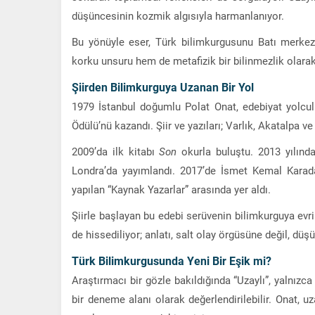
düşüncesinin kozmik algısıyla harmanlanıyor.
Bu yönüyle eser, Türk bilimkurgusunu Batı merkezli
korku unsuru hem de metafizik bir bilinmezlik olarak
Şiirden Bilimkurguya Uzanan Bir Yol
1979 İstanbul doğumlu Polat Onat, edebiyat yolcul
Ödülü
’nü kazandı. Şiir ve yazıları;
Varlık
,
Akatalpa
v
2009’da ilk kitabı
Son
okurla buluştu. 2013 yılında
Londra’da yayımlandı. 2017’de
İsmet Kemal Karada
yapılan “Kaynak Yazarlar” arasında yer aldı.
Şiirle başlayan bu edebi serüvenin bilimkurguya evril
de hissediliyor; anlatı, salt olay örgüsüne değil, düş
Türk Bilimkurgusunda Yeni Bir Eşik mi?
Araştırmacı bir gözle bakıldığında “Uzaylı”, yalnızc
bir deneme alanı olarak değerlendirilebilir. Onat, uz