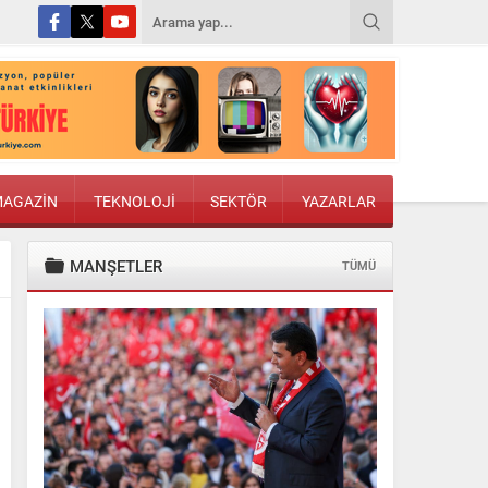
AGAZİN
TEKNOLOJİ
SEKTÖR
YAZARLAR
MANŞETLER
TÜMÜ