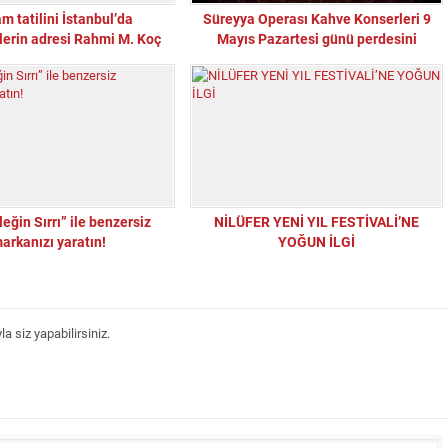
m tatilini İstanbul’da
Süreyya Operası Kahve Konserleri 9
lerin adresi Rahmi M. Koç
Mayıs Pazartesi günü perdesini
Müzesi
İstanbul Oda Orkestrası için açacak
leğin Sırrı” ile benzersiz
NİLÜFER YENİ YIL FESTİVALİ’NE
arkanızı yaratın!
YOĞUN İLGİ
 siz yapabilirsiniz.