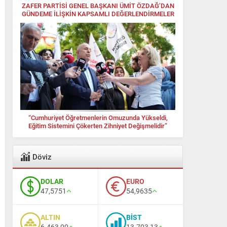
ZAFER PARTİSİ GENEL BAŞKANI ÜMİT ÖZDAĞ’DAN
GÜNDEME İLİŞKİN KAPSAMLI DEĞERLENDİRMELER
“Cumhuriyet Öğretmenlerin Omuzunda Yükseldi,
Eğitim Sistemini Çökerten Zihniyet Değişmelidir”
Döviz
DOLAR
EURO
47,5751
54,9635
ALTIN
BİST
6.463,00
13.703,13