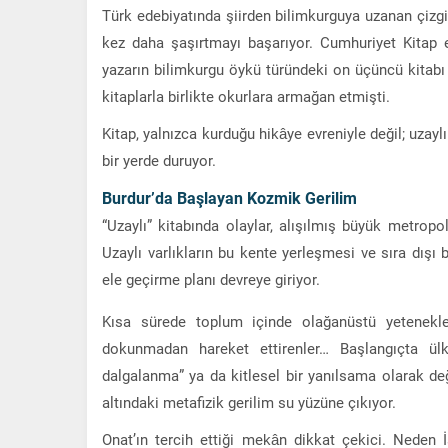
Türk edebiyatında şiirden bilimkurguya uzanan çizgi
kez daha şaşırtmayı başarıyor.
Cumhuriyet Kitap
e
yazarın bilimkurgu öykü türündeki on üçüncü kitabı 
kitaplarla birlikte okurlara armağan etmişti.
Kitap, yalnızca kurduğu hikâye evreniyle değil; uzaylı
bir yerde duruyor.
Burdur’da Başlayan Kozmik Gerilim
“Uzaylı” kitabında olaylar, alışılmış büyük metrop
Uzaylı varlıkların bu kente yerleşmesi ve sıra dışı b
ele geçirme planı devreye giriyor.
Kısa sürede toplum içinde olağanüstü yetenekler 
dokunmadan hareket ettirenler… Başlangıçta ülk
dalgalanma” ya da kitlesel bir yanılsama olarak değ
altındaki metafizik gerilim su yüzüne çıkıyor.
Onat’ın tercih ettiği mekân dikkat çekici. Neden