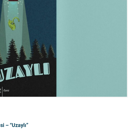
si – “Uzaylı”