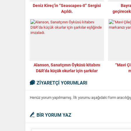
Deniz Kireç’in “Seascapes-II” Sergisi
Bayra
Açıldı.
geçirecek
Alanson, Sanatçının Öyküsü kitabını
“Mavi Çi
D&R’da küçük okurlar için şarkılar
m
eşliğinde imzaladı.
ZİYARETÇİ YORUMLARI
Henüz yorum yapılmamış. İlk yorumu aşağıdaki form aracılığıyla
BİR YORUM YAZ