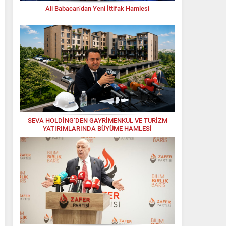
Ali Babacan’dan Yeni İttifak Hamlesi
SEVA HOLDİNG’DEN GAYRİMENKUL VE TURİZM
YATIRIMLARINDA BÜYÜME HAMLESİ