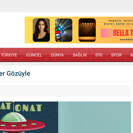
TÜRKİYE
GÜNCEL
DÜNYA
SAĞLIK
STK
SPOR
M
er Gözüyle