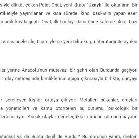
siyle dikkat çeken Polat Onat, yeni kitabı
“Uzaylı”
ile okurlarını bir
tiketiyle yayımlanan ve kısa sürede ikinci baskısını yapan eser,
olarak kayda geçti. Onat, ilk baskıyı daha önce kaleme aldığı bazı
 temasını ele alış biçimiyle de yerli bilimkurgu literatüründe ayrıksı
oller yerine Anadolu’nun mütevazı bir şehri olan
Burdur
’da geçiyor.
ir olay neticesinde kimliklerinin açığa çıkmasıyla birlikte, dünyayı
sergileyen kişiler ortaya çıkıyor: Metalleri bükenler, araçları
e yöneticileri ve kamu otoriteleri bu durumu “psikolojik bir
erlendiriyor. Ancak olaylar derinleştikçe, sıradan görünen hayatın
 İstanbul ya da
Bursa
değil de Burdur? Bu sorunun yanıtı, metnin