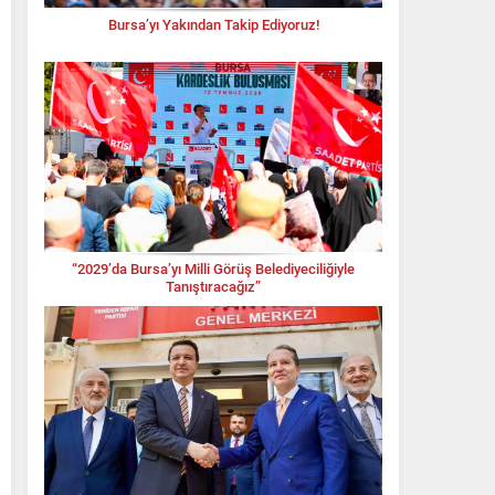
Bursa’yı Yakından Takip Ediyoruz!
“2029’da Bursa’yı Milli Görüş Belediyeciliğiyle
Tanıştıracağız”