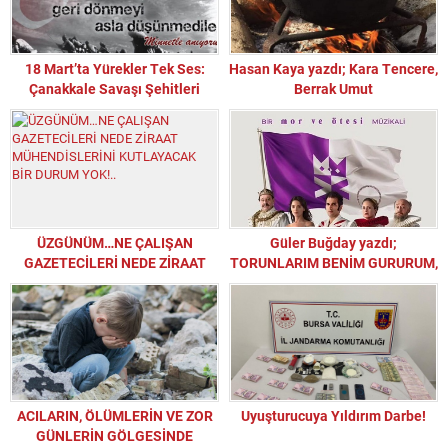
18 Mart’ta Yürekler Tek Ses:
Hasan Kaya yazdı; Kara Tencere,
Çanakkale Savaşı Şehitleri
Berrak Umut
Minnetle Anıldı
ÜZGÜNÜM…NE ÇALIŞAN
Güler Buğday yazdı;
GAZETECİLERİ NEDE ZİRAAT
TORUNLARIM BENİM GURURUM,
MÜHENDİSLERİNİ KUTLAYACAK
ONURUM VE MUTLULUĞUM
BİR DURUM YOK!..
OLDULAR…
ACILARIN, ÖLÜMLERİN VE ZOR
Uyuşturucuya Yıldırım Darbe!
GÜNLERİN GÖLGESİNDE