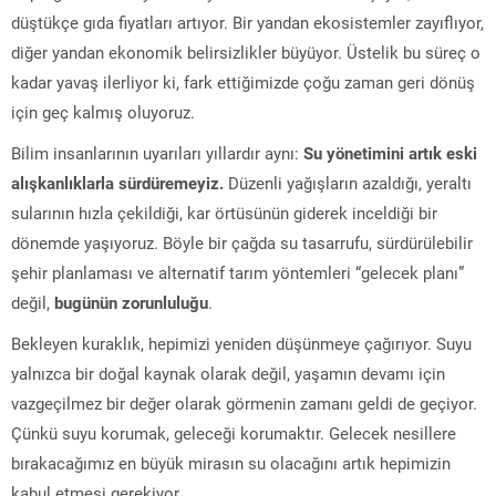
düştükçe gıda fiyatları artıyor. Bir yandan ekosistemler zayıflıyor,
diğer yandan ekonomik belirsizlikler büyüyor. Üstelik bu süreç o
kadar yavaş ilerliyor ki, fark ettiğimizde çoğu zaman geri dönüş
için geç kalmış oluyoruz.
Bilim insanlarının uyarıları yıllardır aynı:
Su yönetimini artık eski
alışkanlıklarla sürdüremeyiz.
Düzenli yağışların azaldığı, yeraltı
sularının hızla çekildiği, kar örtüsünün giderek inceldiği bir
dönemde yaşıyoruz. Böyle bir çağda su tasarrufu, sürdürülebilir
şehir planlaması ve alternatif tarım yöntemleri “gelecek planı”
değil,
bugünün zorunluluğu
.
Bekleyen kuraklık, hepimizi yeniden düşünmeye çağırıyor. Suyu
yalnızca bir doğal kaynak olarak değil, yaşamın devamı için
vazgeçilmez bir değer olarak görmenin zamanı geldi de geçiyor.
Çünkü suyu korumak, geleceği korumaktır. Gelecek nesillere
bırakacağımız en büyük mirasın su olacağını artık hepimizin
kabul etmesi gerekiyor.