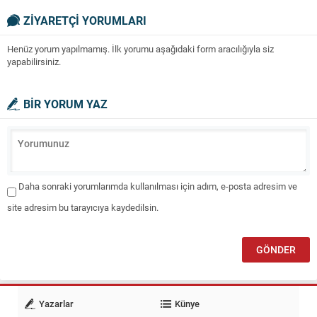
BAYRAM KUTLAMAYA
ÇALIŞIYORUZ. UNUTMAYALIM
ZİYARETÇİ YORUMLARI
VE UNUTTURMAYALIM.
Henüz yorum yapılmamış. İlk yorumu aşağıdaki form aracılığıyla siz
yapabilirsiniz.
BİR YORUM YAZ
Daha sonraki yorumlarımda kullanılması için adım, e-posta adresim ve
site adresim bu tarayıcıya kaydedilsin.
Yazarlar
Künye