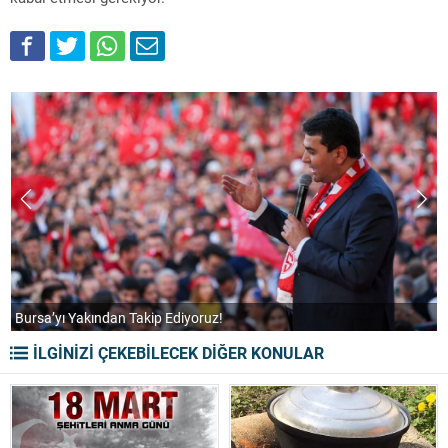
Bursa’yı Yakından Takip Ediyoruz!
“
İLGİNİZİ ÇEKEBİLECEK DİĞER KONULAR