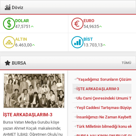
Döviz
DOLAR
EURO
47,5751
54,9635
ALTIN
BİST
6.463,00
13.703,13
BURSA
TÜMÜ
“Yaşadığımız Sorunların Çözümü İ
İŞTE ARKADAŞLARIM-3
Ulu Cami Çevresindeki Umumi Tuv
Yeşil Caddesi Tartışması Büyüyor
İŞTE ARKADAŞLARIM-3
İnsanlığımızı Ne Zaman Kaybettik?
Bursa Vatan Medya Gurubu köşe
Türk Milletinin bilmediği konu eko
yazarı Ahmet Koçak makalesinde;
AHMET İLBAŞ: Öğretmen Okulu’nu
BURSA HALKININ ONURU VE GU