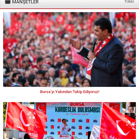
MANŞETLER
TÜMÜ
Bursa’yı Yakından Takip Ediyoruz!