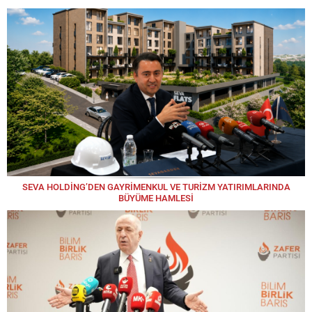
SEVA HOLDİNG’DEN GAYRİMENKUL VE TURİZM YATIRIMLARINDA
BÜYÜME HAMLESİ