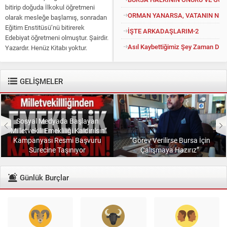
bitirip doğuda İlkokul öğretmeni
ORMAN YANARSA, VATANIN NEFE
olarak mesleğe başlamış, sonradan
Eğitim Enstitüsü’nü bitirerek
İŞTE ARKADAŞLARIM-2
Edebiyat öğretmeni olmuştur. Şairdir.
Asıl Kaybettiğimiz Şey Zaman Değil
Yazardır. Henüz Kitabı yoktur.
Konuyu açıp kendisine “Kitapsız”
diyenlere güler geçer. Yüce...
GELİŞMELER
Sosyal Medyada Başlayan
“Milletvekili Emekliliği Kaldırılsın”
Kampanyası Resmi Başvuru
“Görev Verilirse Bursa İçin
Sürecine Taşınıyor
Çalışmaya Hazırız”
Günlük Burçlar