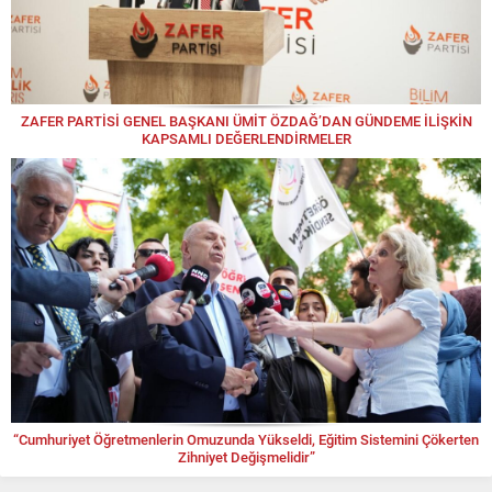
ZAFER PARTİSİ GENEL BAŞKANI ÜMİT ÖZDAĞ’DAN GÜNDEME İLİŞKİN
KAPSAMLI DEĞERLENDİRMELER
“Cumhuriyet Öğretmenlerin Omuzunda Yükseldi, Eğitim Sistemini Çökerten
Zihniyet Değişmelidir”