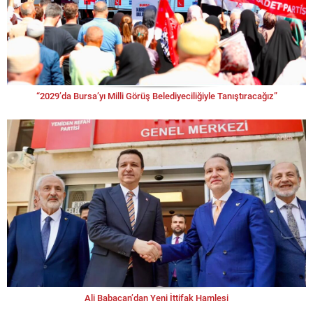
“2029’da Bursa’yı Milli Görüş Belediyeciliğiyle Tanıştıracağız”
Ali Babacan’dan Yeni İttifak Hamlesi