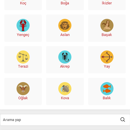
Koç
Boğa
İkizler
Yengeç
Aslan
Başak
Terazi
Akrep
Yay
Oğlak
Kova
Balık