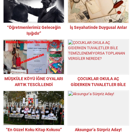
“Öğretmenlerimiz Geleceğin
İş Seyahatinde Duygusal Anlar
Işığıdır”
MÜŞKÜLE KÖYÜ İĞNE OYALARI
ÇOCUKLAR OKULA AÇ
ARTIK TESCİLLENDİ
GİDERKEN TUVALETLER BİLE
TEMİZLENEMİYORSA
TOPLANAN VERGİLER NEREDE?
“En Güzel Koku Kitap Kokusu”
Aksungur’a Sürpriz Aday!