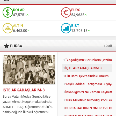
DOLAR
EURO
47,5751
54,9635
ALTIN
BİST
6.463,00
13.703,13
BURSA
TÜMÜ
“Yaşadığımız Sorunların Çözümü İ
İŞTE ARKADAŞLARIM-3
Ulu Cami Çevresindeki Umumi Tuv
Yeşil Caddesi Tartışması Büyüyor
İŞTE ARKADAŞLARIM-3
İnsanlığımızı Ne Zaman Kaybettik?
Bursa Vatan Medya Gurubu köşe
Türk Milletinin bilmediği konu eko
yazarı Ahmet Koçak makalesinde;
AHMET İLBAŞ: Öğretmen Okulu’nu
BURSA HALKININ ONURU VE GU
bitirip doğuda İlkokul öğretmeni
ORMAN YANARSA, VATANIN NEFE