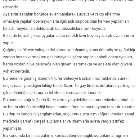
olmalıdır.
Ayalardır sabahın köründe evleri basılarak suçsuz ve rakip eksiltme
amacıyla yapılan operasyonlarla ilgili aklı başında olan herkes yapılanları
kınadı, meydanları doldurarak bu haksızlıklara tavır koydular.
Bizlerde bu yakışıksız uygulamalara sürekli tavır koyup yazarak uyarılarımızı
yaptık.
Çağdaş bir ülkeye yakışan defalarca yurt dışına çıkmış dönmüş ve çağrıldığı
zaman hesap vermekten çekinmeyen kişilere yapılan sabah operasyonları,
kamu vicdanını ve geleceğe olan güveni sarsmakta ve adalete olan güveni
yok etmektedir.
Bu nedenle geçmiş dönem Nilüfer Belediye Başkanımız hakkında sürekli
suçlamalar yapıldığını bildiği halde Sayın Turgay Erdem, defalarca yurtdışına
çıkıp döndüğü için kaçma tehlikesi olamayan bir insandır.
Bu nedenle çağrıldığında ifade vermeye gidebilecek konumdayken rahatsız
ve hasta olduğu bilindiği halde saatler süren bir operasyona tabi tutulmuştur.
Bu durum kendisini yargılamadan, suçlumu-suçsuz mu öğrenilmeden sanal
medyada çarşaf- çarşaf suçlamalar ve ithamlarla adeta yargısız infaz
yapılmıştır.
Bu konumda birini, sabahın erken saatlerinde sağlık sorunlarına rağmen