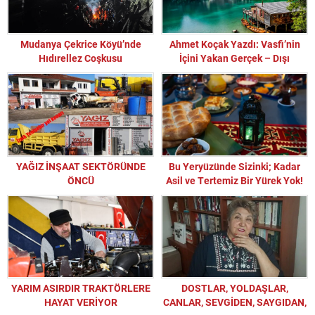
Mudanya Çekrice Köyü’nde
Ahmet Koçak Yazdı: Vasfi’nin
Hıdırellez Coşkusu
İçini Yakan Gerçek – Dışı
Şatafat, İçi Hüsran
YAĞIZ İNŞAAT SEKTÖRÜNDE
Bu Yeryüzünde Sizinki; Kadar
ÖNCÜ
Asil ve Tertemiz Bir Yürek Yok!
YARIM ASIRDIR TRAKTÖRLERE
DOSTLAR, YOLDAŞLAR,
HAYAT VERİYOR
CANLAR, SEVGİDEN, SAYGIDAN,