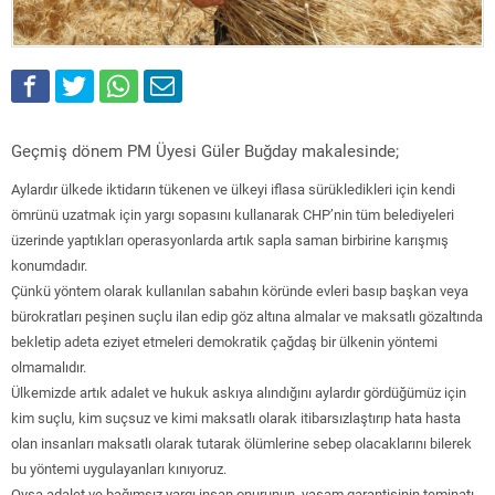
Geçmiş dönem PM Üyesi Güler Buğday makalesinde;
Aylardır ülkede iktidarın tükenen ve ülkeyi iflasa sürükledikleri için kendi
ömrünü uzatmak için yargı sopasını kullanarak CHP’nin tüm belediyeleri
üzerinde yaptıkları operasyonlarda artık sapla saman birbirine karışmış
konumdadır.
Çünkü yöntem olarak kullanılan sabahın köründe evleri basıp başkan veya
bürokratları peşinen suçlu ilan edip göz altına almalar ve maksatlı gözaltında
bekletip adeta eziyet etmeleri demokratik çağdaş bir ülkenin yöntemi
olmamalıdır.
Ülkemizde artık adalet ve hukuk askıya alındığını aylardır gördüğümüz için
kim suçlu, kim suçsuz ve kimi maksatlı olarak itibarsızlaştırıp hata hasta
olan insanları maksatlı olarak tutarak ölümlerine sebep olacaklarını bilerek
bu yöntemi uygulayanları kınıyoruz.
Oysa adalet ve bağımsız yargı insan onurunun, yaşam garantisinin teminatı