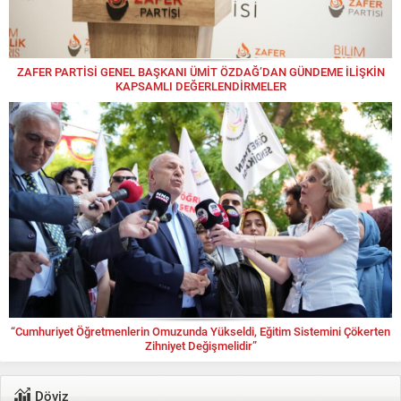
ZAFER PARTİSİ GENEL BAŞKANI ÜMİT ÖZDAĞ’DAN GÜNDEME İLİŞKİN
KAPSAMLI DEĞERLENDİRMELER
“Cumhuriyet Öğretmenlerin Omuzunda Yükseldi, Eğitim Sistemini Çökerten
Zihniyet Değişmelidir”
Döviz