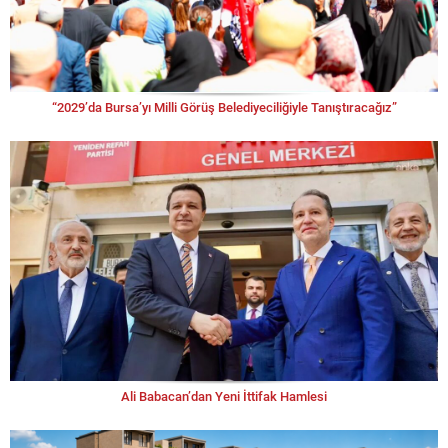
“2029’da Bursa’yı Milli Görüş Belediyeciliğiyle Tanıştıracağız”
Ali Babacan’dan Yeni İttifak Hamlesi