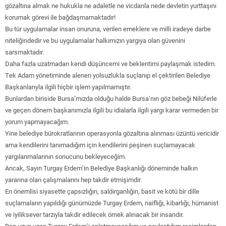
gözaltına almak ne hukukla ne adaletle ne vicdanla nede devletin yurttaşını
korumak görevi ile bağdaşmamaktadır!
Bu tür uygulamalar insan onuruna, verilen emeklere ve milli iradeye darbe
niteliğindedir ve bu uygulamalar halkımızın yargıya olan güvenini
sarsmaktadır.
Daha fazla uzatmadan kendi düşüncemi ve beklentimi paylaşmak istedim.
Tek Adam yönetiminde alenen yolsuzlukla suçlanıp el çektirilen Belediye
Başkanlarıyla ilgili hiçbir işlem yapılmamıştır.
Bunlardan biriside Bursa’mızda olduğu halde Bursa’nın göz bebeği Nilüferle
ve geçen dönem başkanımızla ilgili bu idialarla ilgili yargı karar vermeden bir
yorum yapmayacağım.
Yine belediye bürokratlarının operasyonla gözaltına alınması üzüntü vericidir
ama kendilerini tanımadığım için kendilerini peşinen suçlamayacak
yargılanmalarının sonucunu bekleyeceğim.
Ancak, Sayın Turgay Erdem’in Belediye Başkanlığı döneminde halkın
yararına olan çalışmalarını hep takdir etmişimdir.
En önemlisi siyasette çapsızlığın, saldırganlığın, basit ve kötü bir dille
suçlamaların yapıldığı günümüzde Turgay Erdem, naifliği, kibarlığı, hümanist
ve iyiliksever tarzıyla takdir edilecek örnek alınacak bir insandır.
Ben uzun uzan Turgay Erdem’i anlatmayacağım ve paylaştığım resimlerden