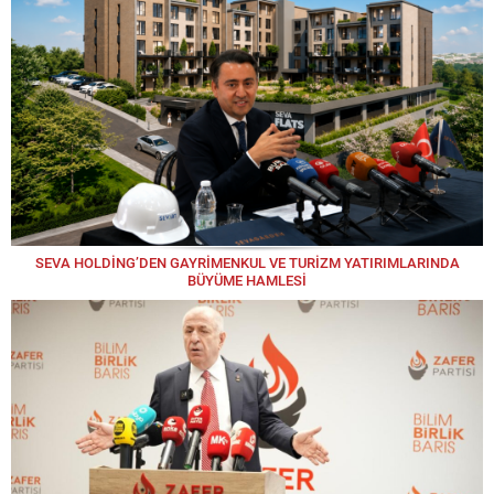
SEVA HOLDİNG’DEN GAYRİMENKUL VE TURİZM YATIRIMLARINDA
BÜYÜME HAMLESİ