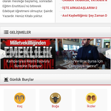
olarak mesleğe başlamış, sonradan
Eğitim Enstitüsü’nü bitirerek
İŞTE ARKADAŞLARIM-2
Edebiyat öğretmeni olmuştur. Şairdir.
Asıl Kaybettiğimiz Şey Zaman Değil
Yazardır. Henüz Kitabı yoktur.
Konuyu açıp kendisine “Kitapsız”
diyenlere güler geçer. Yüce...
GELİŞMELER
Sosyal Medyada Başlayan
“Milletvekili Emekliliği Kaldırılsın”
Kampanyası Resmi Başvuru
“Görev Verilirse Bursa İçin
Sürecine Taşınıyor
Çalışmaya Hazırız”
Günlük Burçlar
Koç
Boğa
İkizler