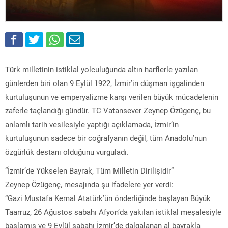
Türk milletinin istiklal yolculuğunda altın harflerle yazılan
günlerden biri olan 9 Eylül 1922, İzmir’in düşman işgalinden
kurtuluşunun ve emperyalizme karşı verilen büyük mücadelenin
zaferle taçlandığı gündür. TC Vatansever Zeynep Özügenç, bu
anlamlı tarih vesilesiyle yaptığı açıklamada, İzmir’in
kurtuluşunun sadece bir coğrafyanın değil, tüm Anadolu’nun
özgürlük destanı olduğunu vurguladı.
“İzmir’de Yükselen Bayrak, Tüm Milletin Dirilişidir”
Zeynep Özügenç, mesajında şu ifadelere yer verdi:
“Gazi Mustafa Kemal Atatürk’ün önderliğinde başlayan Büyük
Taarruz, 26 Ağustos sabahı Afyon’da yakılan istiklal meşalesiyle
başlamış ve 9 Eylül sabahı İzmir’de dalgalanan al bayrakla