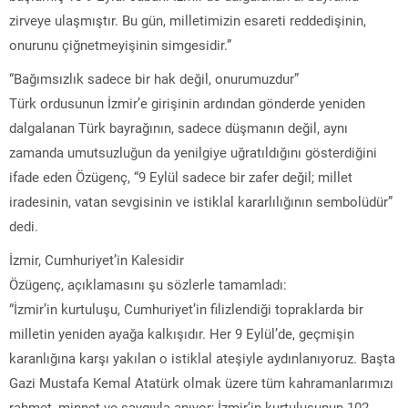
zirveye ulaşmıştır. Bu gün, milletimizin esareti reddedişinin,
onurunu çiğnetmeyişinin simgesidir.”
“Bağımsızlık sadece bir hak değil, onurumuzdur”
Türk ordusunun İzmir’e girişinin ardından gönderde yeniden
dalgalanan Türk bayrağının, sadece düşmanın değil, aynı
zamanda umutsuzluğun da yenilgiye uğratıldığını gösterdiğini
ifade eden Özügenç, “9 Eylül sadece bir zafer değil; millet
iradesinin, vatan sevgisinin ve istiklal kararlılığının sembolüdür”
dedi.
İzmir, Cumhuriyet’in Kalesidir
Özügenç, açıklamasını şu sözlerle tamamladı:
“İzmir’in kurtuluşu, Cumhuriyet’in filizlendiği topraklarda bir
milletin yeniden ayağa kalkışıdır. Her 9 Eylül’de, geçmişin
karanlığına karşı yakılan o istiklal ateşiyle aydınlanıyoruz. Başta
Gazi Mustafa Kemal Atatürk olmak üzere tüm kahramanlarımızı
rahmet, minnet ve saygıyla anıyor; İzmir’in kurtuluşunun 102.