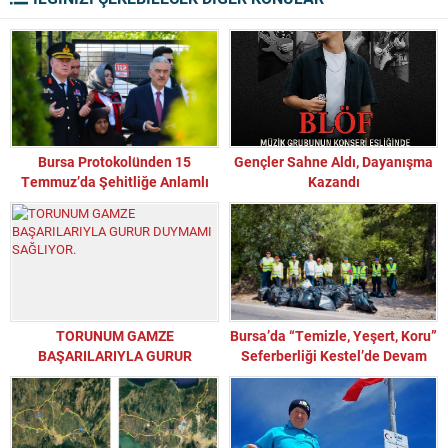
Bursa Protokolünden 15
Gençler Sahne Aldı, Dayanışma
Temmuz’da Şehitliğe Anlamlı
Kazandı
Ziyaret
TORUNUM GAMZE
Bursa’da “Temizle, Yeşert, Koru”
BAŞARILARIYLA GURUR
Seferberliği Kestel’de Devam
DUYMAMI SAĞLIYOR.
Etti