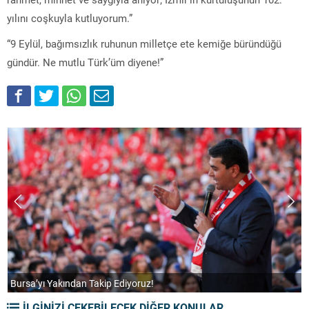
yılını coşkuyla kutluyorum.”
“9 Eylül, bağımsızlık ruhunun milletçe ete kemiğe büründüğü
gündür. Ne mutlu Türk’üm diyene!”
 Takip Ediyoruz!
“2029’da Bursa’yı Mill
İLGİNİZİ ÇEKEBİLECEK DİĞER KONULAR