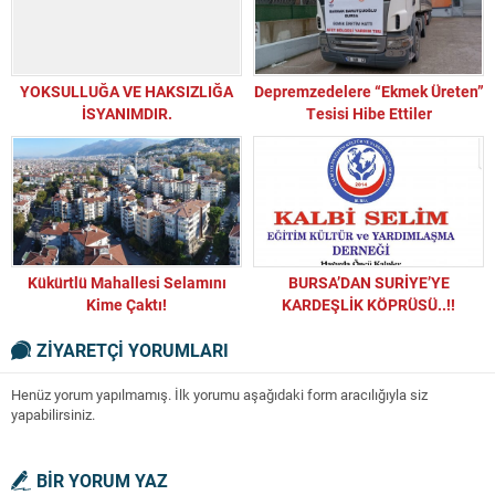
YOKSULLUĞA VE HAKSIZLIĞA
Depremzedelere “Ekmek Üreten”
İSYANIMDIR.
Tesisi Hibe Ettiler
Kükürtlü Mahallesi Selamını
BURSA’DAN SURİYE’YE
Kime Çaktı!
KARDEŞLİK KÖPRÜSÜ..!!
ZİYARETÇİ YORUMLARI
Henüz yorum yapılmamış. İlk yorumu aşağıdaki form aracılığıyla siz
yapabilirsiniz.
BİR YORUM YAZ