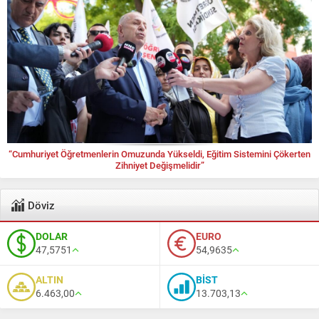
“Cumhuriyet Öğretmenlerin Omuzunda Yükseldi, Eğitim Sistemini Çökerten
Zihniyet Değişmelidir”
Döviz
DOLAR
EURO
47,5751
54,9635
ALTIN
BİST
6.463,00
13.703,13