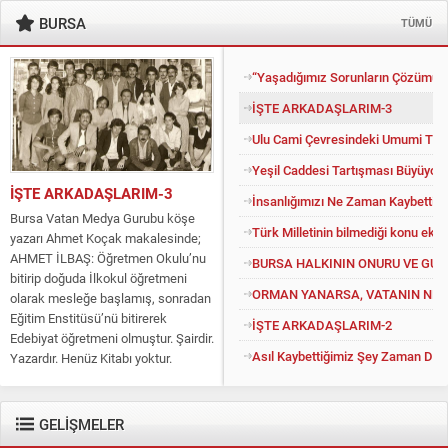
BURSA
TÜMÜ
“Yaşadığımız Sorunların Çözümü İ
İŞTE ARKADAŞLARIM-3
Ulu Cami Çevresindeki Umumi Tuv
Yeşil Caddesi Tartışması Büyüyor
İŞTE ARKADAŞLARIM-3
İnsanlığımızı Ne Zaman Kaybettik?
Bursa Vatan Medya Gurubu köşe
Türk Milletinin bilmediği konu eko
yazarı Ahmet Koçak makalesinde;
AHMET İLBAŞ: Öğretmen Okulu’nu
BURSA HALKININ ONURU VE GU
bitirip doğuda İlkokul öğretmeni
ORMAN YANARSA, VATANIN NEFE
olarak mesleğe başlamış, sonradan
Eğitim Enstitüsü’nü bitirerek
İŞTE ARKADAŞLARIM-2
Edebiyat öğretmeni olmuştur. Şairdir.
Asıl Kaybettiğimiz Şey Zaman Değil
Yazardır. Henüz Kitabı yoktur.
Konuyu açıp kendisine “Kitapsız”
diyenlere güler geçer. Yüce...
GELİŞMELER