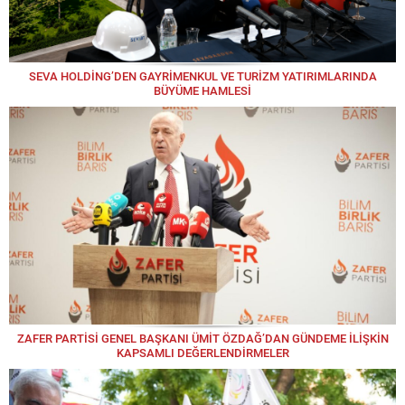
SEVA HOLDİNG’DEN GAYRİMENKUL VE TURİZM YATIRIMLARINDA
BÜYÜME HAMLESİ
ZAFER PARTİSİ GENEL BAŞKANI ÜMİT ÖZDAĞ’DAN GÜNDEME İLİŞKİN
KAPSAMLI DEĞERLENDİRMELER