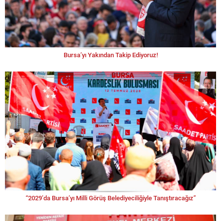
Bursa’yı Yakından Takip Ediyoruz!
“2029’da Bursa’yı Milli Görüş Belediyeciliğiyle Tanıştıracağız”