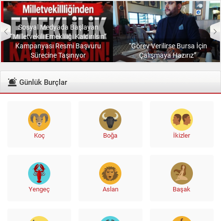
Sosyal Medyada Başlayan
“Milletvekili Emekliliği Kaldırılsın”
Kampanyası Resmi Başvuru
“Görev Verilirse Bursa İçin
Sürecine Taşınıyor
Çalışmaya Hazırız”
Günlük Burçlar
Koç
Boğa
İkizler
Yengeç
Aslan
Başak