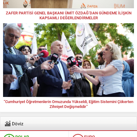
ZAFER PARTİSİ GENEL BAŞKANI ÜMİT ÖZDAĞ’DAN GÜNDEME İLİŞKİN
KAPSAMLI DEĞERLENDİRMELER
“Cumhuriyet Öğretmenlerin Omuzunda Yükseldi, Eğitim Sistemini Çökerten
Zihniyet Değişmelidir”
Döviz
DOLAR
EURO