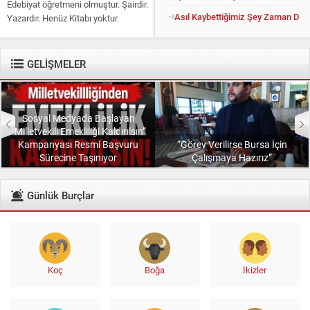
Edebiyat öğretmeni olmuştur. Şairdir.
Asıl Kaybettiğimiz Şey Zaman Değil
Yazardır. Henüz Kitabı yoktur.
Konuyu açıp kendisine “Kitapsız”
diyenlere güler geçer. Yüce...
GELİŞMELER
Sosyal Medyada Başlayan
“Milletvekili Emekliliği Kaldırılsın”
Kampanyası Resmi Başvuru
“Görev Verilirse Bursa İçin
Sürecine Taşınıyor
Çalışmaya Hazırız”
Günlük Burçlar
Koç
Boğa
İkizler