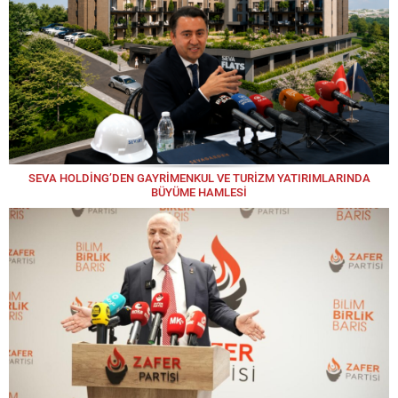
SEVA HOLDİNG’DEN GAYRİMENKUL VE TURİZM YATIRIMLARINDA
BÜYÜME HAMLESİ