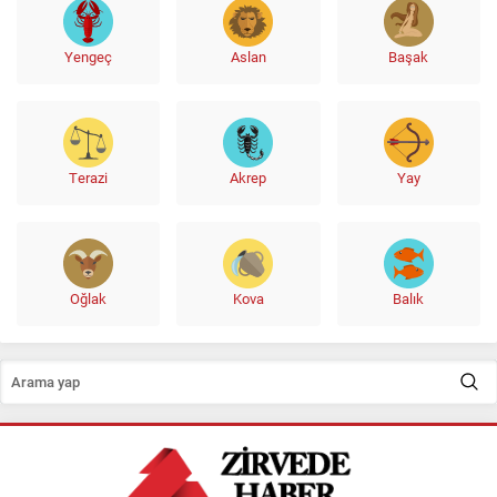
Yengeç
Aslan
Başak
Terazi
Akrep
Yay
Oğlak
Kova
Balık