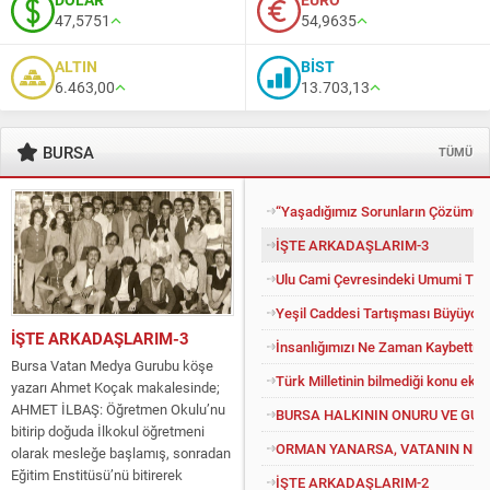
47,5751
54,9635
ALTIN
BİST
6.463,00
13.703,13
BURSA
TÜMÜ
“Yaşadığımız Sorunların Çözümü İ
İŞTE ARKADAŞLARIM-3
Ulu Cami Çevresindeki Umumi Tuv
Yeşil Caddesi Tartışması Büyüyor
İŞTE ARKADAŞLARIM-3
İnsanlığımızı Ne Zaman Kaybettik?
Bursa Vatan Medya Gurubu köşe
Türk Milletinin bilmediği konu eko
yazarı Ahmet Koçak makalesinde;
AHMET İLBAŞ: Öğretmen Okulu’nu
BURSA HALKININ ONURU VE GU
bitirip doğuda İlkokul öğretmeni
ORMAN YANARSA, VATANIN NEFE
olarak mesleğe başlamış, sonradan
Eğitim Enstitüsü’nü bitirerek
İŞTE ARKADAŞLARIM-2