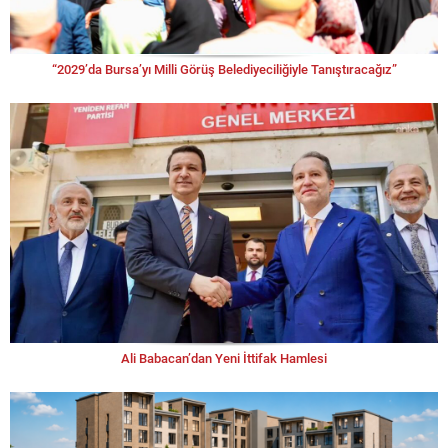
“2029’da Bursa’yı Milli Görüş Belediyeciliğiyle Tanıştıracağız”
Ali Babacan’dan Yeni İttifak Hamlesi