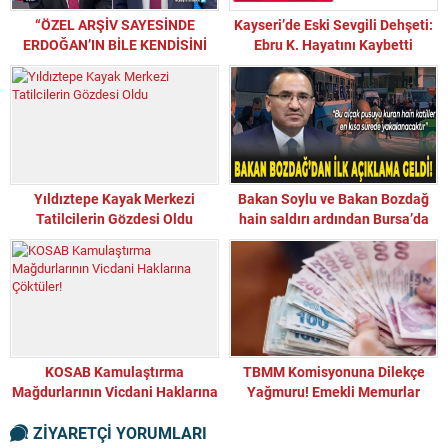
“ÖZEL ARŞİV SAYESİNDE
Kayseri’de Eski Sevgili Dehşeti:
ERDOĞAN’IN BİLE KENDİSİNİ
Ebru K. Hayatını Kaybetti
GÖREVDEN ALMASINI
ENGELLİYOR”
Yıldıztepe Kayak Merkezi
Bakan Soylu ve Bakan Bozdağ
Tatilcilerin Gözdesi Oldu
hain saldırı ardından Bursa’da
KOSAB Kamulaştırma
TBMM Komisyonuna Dilekçe
Mağdurlarının Vicdani Haklarına
Yağmuru! Emekli Memurlar
Çöktüler!
Direnişte!
ZİYARETÇİ YORUMLARI