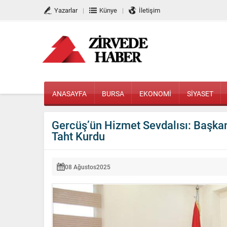
Yazarlar
Künye
İletişim
ANASAYFA
BURSA
EKONOMİ
SİYASET
Gercüş’ün Hizmet Sevdalısı: Başka
Taht Kurdu
08 Ağustos
2025