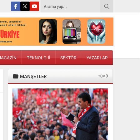
AGAZİN
TEKNOLOJİ
SEKTÖR
YAZARLAR
MANŞETLER
TÜMÜ