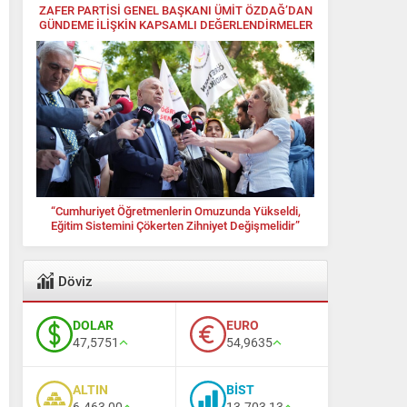
ZAFER PARTİSİ GENEL BAŞKANI ÜMİT ÖZDAĞ’DAN
GÜNDEME İLİŞKİN KAPSAMLI DEĞERLENDİRMELER
“Cumhuriyet Öğretmenlerin Omuzunda Yükseldi,
Eğitim Sistemini Çökerten Zihniyet Değişmelidir”
Döviz
DOLAR
EURO
47,5751
54,9635
ALTIN
BİST
6.463,00
13.703,13