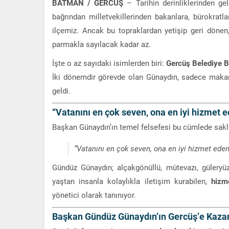
BATMAN / GERCÜŞ
– Tarihin derinliklerinden g
bağrından milletvekillerinden bakanlara, bürokratla
ilçemiz. Ancak bu topraklardan yetişip geri dönen
parmakla sayılacak kadar az.
İşte o az sayıdaki isimlerden biri:
Gercüş Belediye 
İki dönemdir görevde olan Günaydın, sadece maka
geldi.
“Vatanını en çok seven, ona en iyi hizmet e
Başkan Günaydın’ın temel felsefesi bu cümlede sakl
“Vatanını en çok seven, ona en iyi hizmet edend
Gündüz Günaydın; alçakgönüllü, mütevazı, güleryüzl
yaştan insanla kolaylıkla iletişim kurabilen,
hizme
yönetici olarak tanınıyor.
Başkan Gündüz Günaydın’ın Gercüş’e Kazan