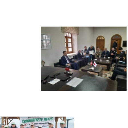
“Sandık Emaneti Kişisel İkbal İçin Kullanılamaz