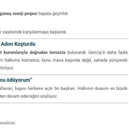
güneş enerji projesi
hayata geçirildi.
lar sayesinde karşılanmaya başlandı.
m Adım Koşturdu
et kurumlarıyla doğrudan temasta
bulunarak Gercüş’e daha fazla
im halkıma hizmetse, bunu masa başında değil, sahada yürüyerek
irtiyor.
umu ödüyorum”
llanan, kapısı herkese açık bir başkan. Halkının duasını en büyük
den devam edeceğini söylüyor.
msilcisi