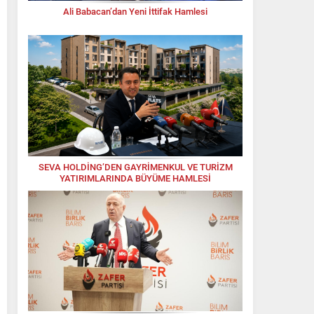
Ali Babacan’dan Yeni İttifak Hamlesi
SEVA HOLDİNG’DEN GAYRİMENKUL VE TURİZM
YATIRIMLARINDA BÜYÜME HAMLESİ