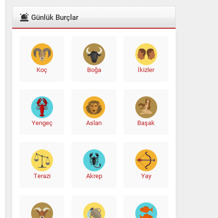
Günlük Burçlar
Koç
Boğa
İkizler
Yengeç
Aslan
Başak
Terazi
Akrep
Yay