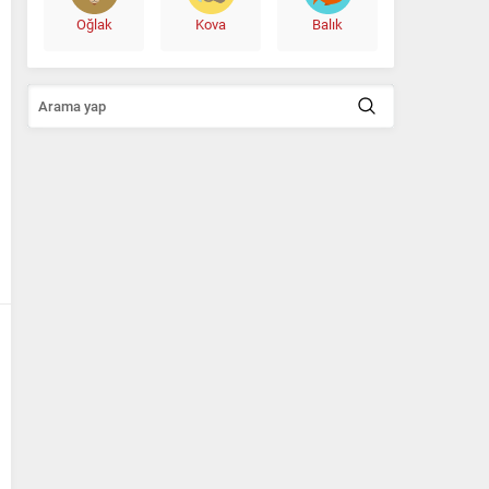
Oğlak
Kova
Balık
Ali Babacan’dan Yeni İttifak Hamlesi