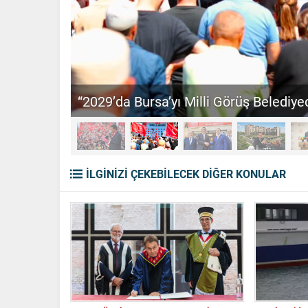
“2029’da Bursa’yı Milli Görüş Belediyec
İLGİNİZİ ÇEKEBİLECEK DİĞER KONULAR