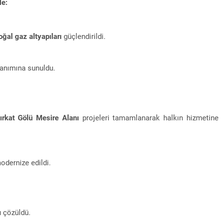
le:
oğal gaz altyapıları
güçlendirildi.
lanımına sunuldu.
ırkat Gölü Mesire Alanı
projeleri tamamlanarak halkın hizmetine
odernize edildi.
u çözüldü.