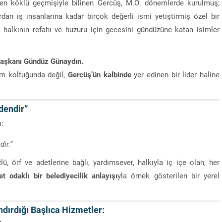
elen köklü geçmişiyle bilinen Gercüş, M.Ö. dönemlerde kurulmuş;
rdan iş insanlarına kadar birçok değerli ismi yetiştirmiş özel bir
, halkının refahı ve huzuru için gecesini gündüzüne katan isimler
Başkanı Gündüz Günaydın.
m koltuğunda değil,
Gercüş’ün kalbinde
yer edinen bir lider haline
dendir”
ı:
ir.”
ü, örf ve adetlerine bağlı, yardımsever, halkıyla iç içe olan, her
t odaklı bir belediyecilik anlayışı
yla örnek gösterilen bir yerel
dırdığı Başlıca Hizmetler: