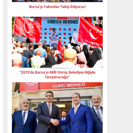
Bursa’yı Yakından Takip Ediyoruz!
“2029’da Bursa’yı Milli Görüş Belediyeciliğiyle
Tanıştıracağız”