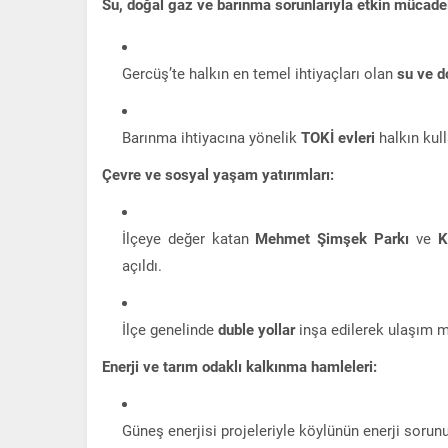
Su, doğal gaz ve barınma sorunlarıyla etkin mücade
Gercüş’te halkın en temel ihtiyaçları olan
su ve d
Barınma ihtiyacına yönelik
TOKİ evleri
halkın kul
Çevre ve sosyal yaşam yatırımları:
İlçeye değer katan
Mehmet Şimşek Parkı
ve
K
açıldı.
İlçe genelinde
duble yollar
inşa edilerek ulaşım m
Enerji ve tarım odaklı kalkınma hamleleri:
Güneş enerjisi projeleriyle köylünün enerji sorun