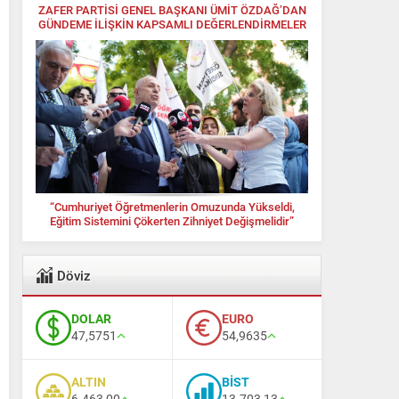
ZAFER PARTİSİ GENEL BAŞKANI ÜMİT ÖZDAĞ’DAN
GÜNDEME İLİŞKİN KAPSAMLI DEĞERLENDİRMELER
“Cumhuriyet Öğretmenlerin Omuzunda Yükseldi,
Eğitim Sistemini Çökerten Zihniyet Değişmelidir”
Döviz
DOLAR
EURO
47,5751
54,9635
ALTIN
BİST
6.463,00
13.703,13