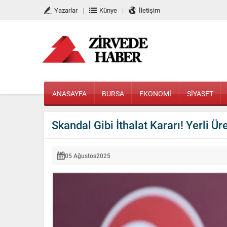
Yazarlar
Künye
İletişim
ANASAYFA
BURSA
EKONOMİ
SİYASET
Skandal Gibi İthalat Kararı! Yerli Ü
05 Ağustos
2025