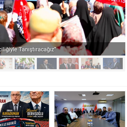
iliğiyle Tanıştıracağız”
“Sandık Emaneti Kişisel İkbal İçin Kullanılamaz