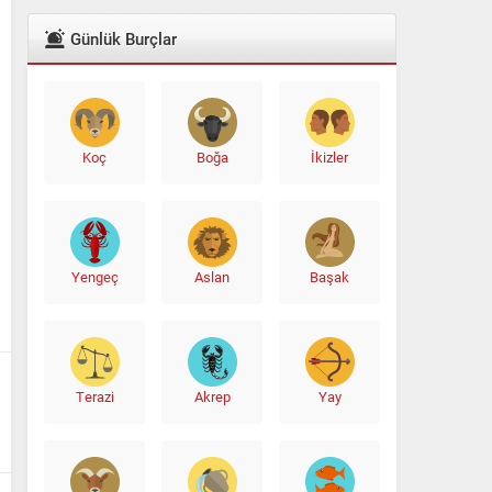
Günlük Burçlar
Koç
Boğa
İkizler
Yengeç
Aslan
Başak
Terazi
Akrep
Yay