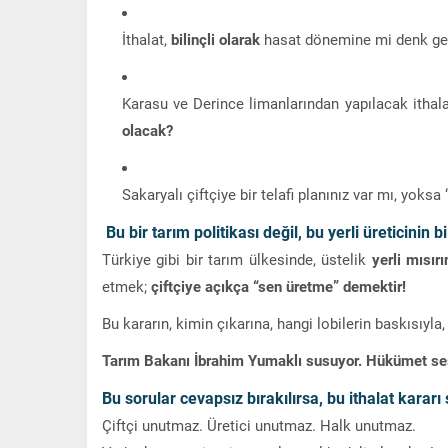
İthalat,
bilinçli olarak
hasat dönemine mi denk get
Karasu ve Derince limanlarından yapılacak ithalat
olacak?
Sakaryalı çiftçiye bir telafi planınız var mı, yoks
Bu bir tarım politikası değil, bu
yerli üreticinin b
Türkiye gibi bir tarım ülkesinde, üstelik
yerli mısı
etmek;
çiftçiye açıkça “sen üretme” demektir!
Bu kararın, kimin çıkarına, hangi lobilerin baskısıyla
Tarım Bakanı İbrahim Yumaklı susuyor. Hükümet ses
Bu sorular cevapsız bırakılırsa, bu ithalat kara
Çiftçi unutmaz. Üretici unutmaz. Halk unutmaz.