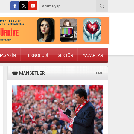
AGAZİN
TEKNOLOJİ
SEKTÖR
YAZARLAR
MANŞETLER
TÜMÜ