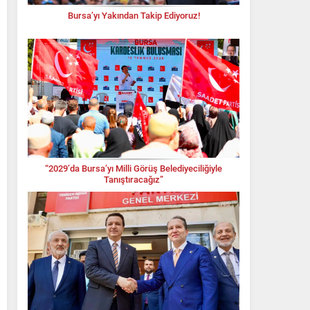
Bursa’yı Yakından Takip Ediyoruz!
“2029’da Bursa’yı Milli Görüş Belediyeciliğiyle
Tanıştıracağız”