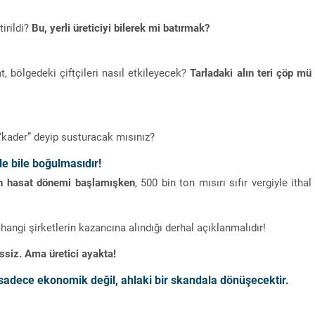
irildi?
Bu, yerli üreticiyi bilerek mi batırmak?
, bölgedeki çiftçileri nasıl etkileyecek?
Tarladaki alın teri çöp mü
a “kader” deyip susturacak mısınız?
ile bile boğulmasıdır!
rın hasat dönemi başlamışken
, 500 bin ton mısırı sıfır vergiyle ithal
, hangi şirketlerin kazancına alındığı derhal açıklanmalıdır!
siz. Ama üretici ayakta!
rı sadece ekonomik değil,
ahlaki bir skandala dönüşecektir.