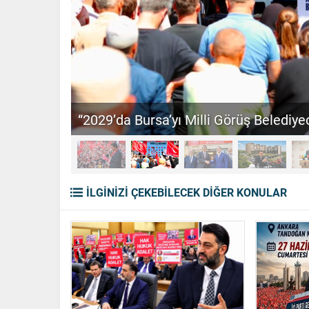
“2029’da Bursa’yı Milli Görüş Belediyec
İLGİNİZİ ÇEKEBİLECEK DİĞER KONULAR