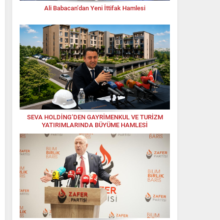
Ali Babacan’dan Yeni İttifak Hamlesi
SEVA HOLDİNG’DEN GAYRİMENKUL VE TURİZM
YATIRIMLARINDA BÜYÜME HAMLESİ