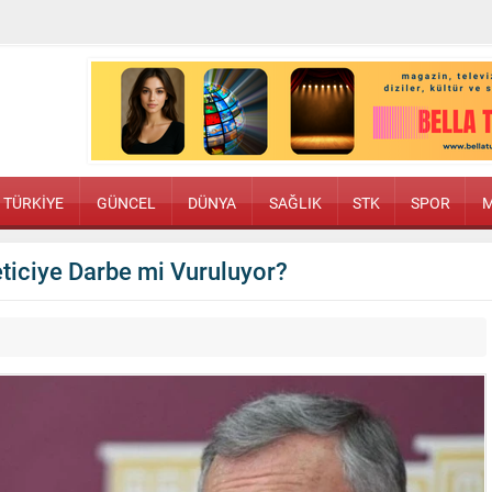
TÜRKİYE
GÜNCEL
DÜNYA
SAĞLIK
STK
SPOR
M
reticiye Darbe mi Vuruluyor?