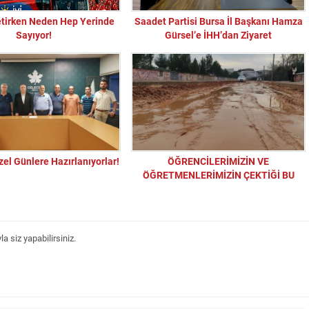
etirken Neden Hep Yerinde
Saadet Partisi Bursa İl Başkanı Hamza
Sayıyor!
Gürsel’e İHH’dan Ziyaret
el Günlere Hazırlanıyorlar!
ÖĞRENCİLERİMİZİN VE
ÖĞRETMENLERİMİZİN ÇEKTİĞİ BU
EZİYET ARTIK BİR SON BULMALI…
 siz yapabilirsiniz.