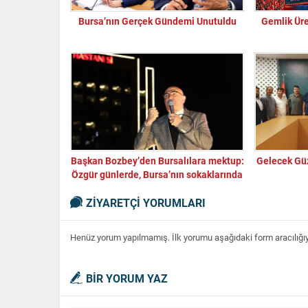
Bursa’nın Gerçek Gündemi Unutuldu
Gemlik Ür
Başkan Bozbey’den Bursalılara mektup:
Gelecek Güz
Özgür günlerde, Bursa’nın sokaklarında
yeniden bir arada olacağız
ZİYARETÇİ YORUMLARI
Henüz yorum yapılmamış. İlk yorumu aşağıdaki form aracılığıyla
BİR YORUM YAZ