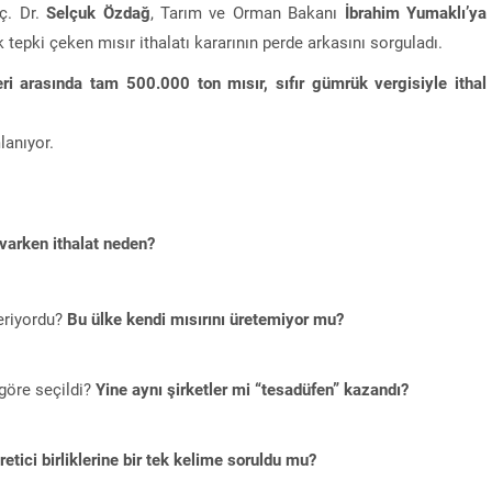
ç. Dr.
Selçuk Özdağ
, Tarım ve Orman Bakanı
İbrahim Yumaklı’ya
tepki çeken mısır ithalatı kararının perde arkasını sorguladı.
i arasında tam 500.000 ton mısır, sıfır gümrük vergisiyle ithal
anıyor.
 varken ithalat neden?
teriyordu?
Bu ülke kendi mısırını üretemiyor mu?
 göre seçildi?
Yine aynı şirketler mi “tesadüfen” kazandı?
üretici birliklerine bir tek kelime soruldu mu?